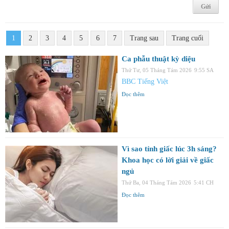
1
2
3
4
5
6
7
Trang sau
Trang cuối
Ca phẫu thuật kỳ diệu
Thứ Tư, 05 Tháng Tám 2026
9:55 SA
BBC Tiếng Việt
Đọc thêm
Vì sao tỉnh giấc lúc 3h sáng?
Khoa học có lời giải về giấc
ngủ
Thứ Ba, 04 Tháng Tám 2026
5:41 CH
Đọc thêm