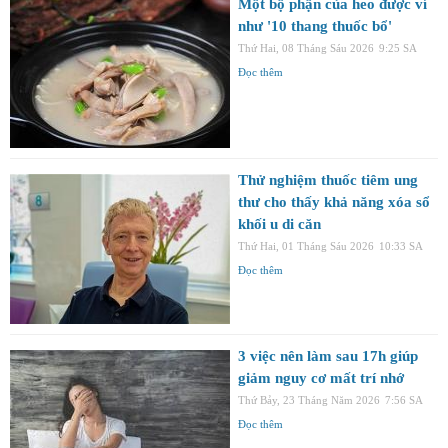
Một bộ phận của heo được ví
như '10 thang thuốc bổ'
Thứ Hai, 08 Tháng Sáu 2026
9:25 SA
Đọc thêm
Thử nghiệm thuốc tiêm ung
thư cho thấy khả năng xóa sổ
khối u di căn
Thứ Hai, 01 Tháng Sáu 2026
10:33 SA
Đọc thêm
3 việc nên làm sau 17h giúp
giảm nguy cơ mất trí nhớ
Thứ Bảy, 23 Tháng Năm 2026
7:56 SA
Đọc thêm