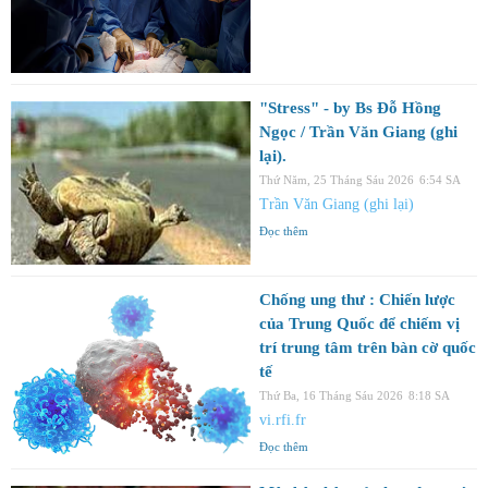
"Stress" - by Bs Đỗ Hồng
Ngọc / Trần Văn Giang (ghi
lại).
Thứ Năm, 25 Tháng Sáu 2026
6:54 SA
Trần Văn Giang (ghi lại)
Đọc thêm
Chống ung thư : Chiến lược
của Trung Quốc để chiếm vị
trí trung tâm trên bàn cờ quốc
tế
Thứ Ba, 16 Tháng Sáu 2026
8:18 SA
vi.rfi.fr
Đọc thêm