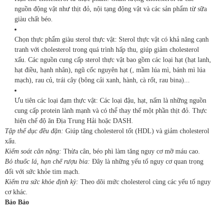
nguồn động vật như thịt đỏ, nội tạng động vật và các sản phẩm từ sữa
giàu chất béo.
Chọn thực phẩm giàu sterol thực vật: Sterol thực vật có khả năng cạnh
tranh với cholesterol trong quá trình hấp thu, giúp giảm cholesterol
xấu. Các nguồn cung cấp sterol thực vật bao gồm các loại hạt (hạt lanh,
hạt điều, hạnh nhân), ngũ cốc nguyên hạt (, mầm lúa mì, bánh mì lúa
mạch), rau củ, trái cây (bông cải xanh, hành, cà rốt, rau bina)...
Ưu tiên các loại đạm thực vật: Các loại đậu, hạt, nấm là những nguồn
cung cấp protein lành mạnh và có thể thay thế một phần thịt đỏ. Thực
hiện chế độ ăn Địa Trung Hải hoặc DASH.
Tập thể dục đều đặn:
Giúp tăng cholesterol tốt (HDL) và giảm cholesterol
xấu.
Kiểm soát cân nặng
:
Thừa cân, béo phì làm tăng nguy cơ mỡ máu cao.
Bỏ thuốc lá, hạn chế rượu bia
:
Đây là những yếu tố nguy cơ quan trọng
đối với sức khỏe tim mạch.
Kiểm tra sức khỏe định kỳ
:
Theo dõi mức cholesterol cùng các yếu tố nguy
cơ khác.
Bảo Bảo