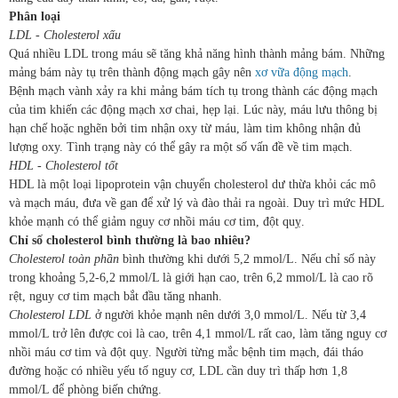
Phân loại
LDL - Cholesterol xấu
Quá nhiều LDL trong máu sẽ tăng khả năng hình thành mảng bám. Những
mảng bám này tụ trên thành động mạch gây nên
xơ vữa động mạch
.
Bệnh mạch vành xảy ra khi mảng bám tích tụ trong thành các động mạch
của tim khiến các động mạch xơ chai, hẹp lại. Lúc này, máu lưu thông bị
hạn chế hoặc nghẽn bởi tim nhận oxy từ máu, làm tim không nhận đủ
lượng oxy. Tình trạng này có thể gây ra một số vấn đề về tim mạch.
HDL - Cholesterol tốt
HDL là một loại lipoprotein vận chuyển cholesterol dư thừa khỏi các mô
và mạch máu, đưa về gan để xử lý và đào thải ra ngoài. Duy trì mức HDL
khỏe mạnh có thể giảm nguy cơ nhồi máu cơ tim, đột quỵ.
Chỉ số cholesterol bình thường là bao nhiêu?
Cholesterol toàn phần
bình thường khi dưới 5,2 mmol/L. Nếu chỉ số này
trong khoảng 5,2-6,2 mmol/L là giới hạn cao, trên 6,2 mmol/L là cao rõ
rệt, nguy cơ tim mạch bắt đầu tăng nhanh.
Cholesterol LDL
ở người khỏe mạnh nên dưới 3,0 mmol/L. Nếu từ 3,4
mmol/L trở lên được coi là cao, trên 4,1 mmol/L rất cao, làm tăng nguy cơ
nhồi máu cơ tim và đột quỵ. Người từng mắc bệnh tim mạch, đái tháo
đường hoặc có nhiều yếu tố nguy cơ, LDL cần duy trì thấp hơn 1,8
mmol/L để phòng biến chứng.