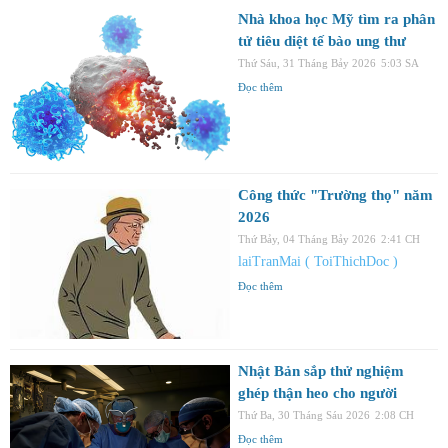
Nhà khoa học Mỹ tìm ra phân
tử tiêu diệt tế bào ung thư
Thứ Sáu, 31 Tháng Bảy 2026
5:03 SA
Đọc thêm
Công thức "Trường thọ" năm
2026
Thứ Bảy, 04 Tháng Bảy 2026
2:41 CH
laiTranMai ( ToiThichDoc )
Đọc thêm
Nhật Bản sắp thử nghiệm
ghép thận heo cho người
Thứ Ba, 30 Tháng Sáu 2026
2:08 CH
Đọc thêm