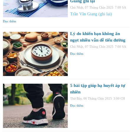
Giang ghi lại
Chủ Nhật, 07 Tháng Chín 2025
7:09 SA
Trần Văn Giang (ghi lại)
Đọc thêm
Lý do khiến bạn không ăn
ngọt nhiều vẫn dễ tiểu đường
Chủ Nhật, 07 Tháng Chín 2025
7:00 SA
Đọc thêm
5 bài tập giúp hạ huyết áp tự
nhiên
Thứ Bảy, 06 Tháng Chín 2025
3:00 CH
Đọc thêm