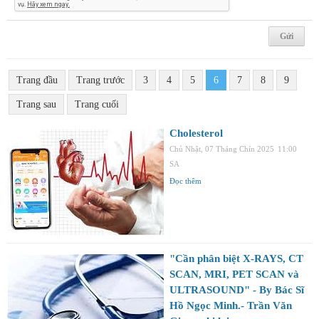
Trang đầu
Trang trước
3
4
5
6
7
8
9
Trang sau
Trang cuối
Cholesterol
Chủ Nhật, 07 Tháng Chín 2025
11:00
SA
Đọc thêm
"Cần phân biệt X-RAYS, CT
SCAN, MRI, PET SCAN và
ULTRASOUND" - By Bác Sĩ
Hồ Ngọc Minh.- Trần Văn