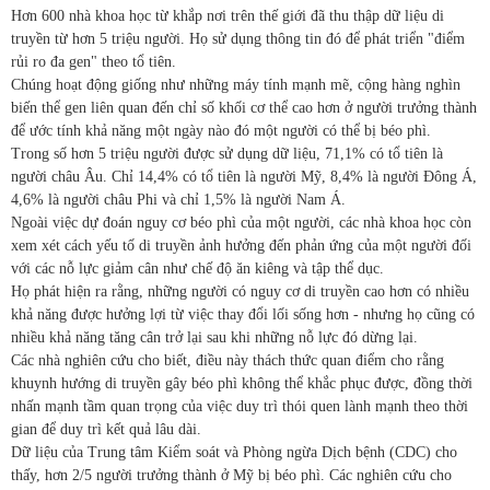
Hơn 600 nhà khoa học từ khắp nơi trên thế giới đã thu thập dữ liệu di
truyền từ hơn 5 triệu người. Họ sử dụng thông tin đó để phát triển "điểm
rủi ro đa gen" theo tổ tiên.
Chúng hoạt động giống như những máy tính mạnh mẽ, cộng hàng nghìn
biến thể gen liên quan đến chỉ số khối cơ thể cao hơn ở người trưởng thành
để ước tính khả năng một ngày nào đó một người có thể bị béo phì.
Trong số hơn 5 triệu người được sử dụng dữ liệu, 71,1% có tổ tiên là
người châu Âu. Chỉ 14,4% có tổ tiên là người Mỹ, 8,4% là người Đông Á,
4,6% là người châu Phi và chỉ 1,5% là người Nam Á.
Ngoài việc dự đoán nguy cơ béo phì của một người, các nhà khoa học còn
xem xét cách yếu tố di truyền ảnh hưởng đến phản ứng của một người đối
với các nỗ lực giảm cân như chế độ ăn kiêng và tập thể dục.
Họ phát hiện ra rằng, những người có nguy cơ di truyền cao hơn có nhiều
khả năng được hưởng lợi từ việc thay đổi lối sống hơn - nhưng họ cũng có
nhiều khả năng tăng cân trở lại sau khi những nỗ lực đó dừng lại.
Các nhà nghiên cứu cho biết, điều này thách thức quan điểm cho rằng
khuynh hướng di truyền gây béo phì không thể khắc phục được, đồng thời
nhấn mạnh tầm quan trọng của việc duy trì thói quen lành mạnh theo thời
gian để duy trì kết quả lâu dài.
Dữ liệu của Trung tâm Kiểm soát và Phòng ngừa Dịch bệnh (CDC) cho
thấy, hơn 2/5 người trưởng thành ở Mỹ bị béo phì. Các nghiên cứu cho