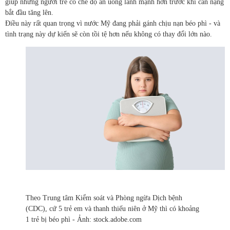
giúp những người trẻ có chế độ ăn uống lành mạnh hơn trước khi cân nặng
bắt đầu tăng lên.
Điều này rất quan trọng vì nước Mỹ đang phải gánh chịu nạn béo phì - và
tình trạng này dự kiến ​​sẽ còn tồi tệ hơn nếu không có thay đổi lớn nào.
Theo Trung tâm Kiểm soát và Phòng ngừa Dịch bệnh
(CDC), cứ 5 trẻ em và thanh thiếu niên ở Mỹ thì có khoảng
1 trẻ bị béo phì - Ảnh: stock.adobe.com