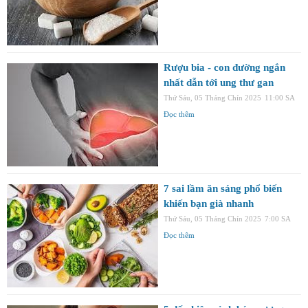
Rượu bia - con đường ngắn
nhất dẫn tới ung thư gan
Thứ Sáu, 05 Tháng Chín 2025
11:00 SA
Đọc thêm
7 sai lầm ăn sáng phổ biến
khiến bạn già nhanh
Thứ Sáu, 05 Tháng Chín 2025
7:00 SA
Đọc thêm