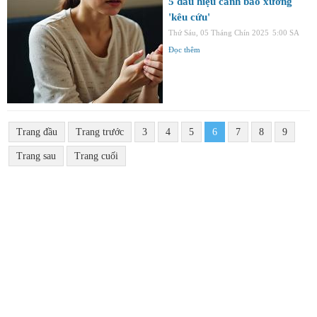
5 dấu hiệu cảnh báo xương
'kêu cứu'
Thứ Sáu, 05 Tháng Chín 2025
5:00 SA
Đọc thêm
Trang đầu
Trang trước
3
4
5
6
7
8
9
Trang sau
Trang cuối