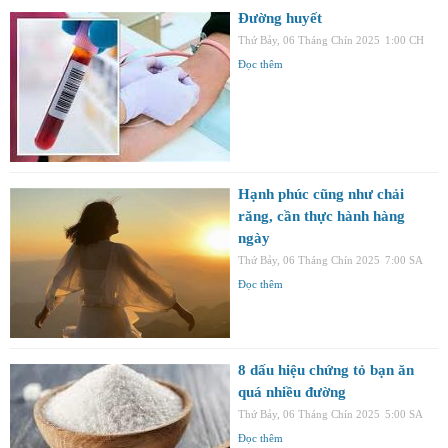
Đường huyết
Thứ Bảy, 06 Tháng Chín 2025
1:00 CH
Đọc thêm
Hạnh phúc cũng như chải
răng, cần thực hành hàng
ngày
Thứ Bảy, 06 Tháng Chín 2025
7:00 SA
Đọc thêm
8 dấu hiệu chứng tỏ bạn ăn
quá nhiều đường
Thứ Bảy, 06 Tháng Chín 2025
5:00 SA
Đọc thêm