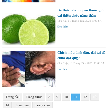
Ba thực phẩm quen thuộc giúp
cải thiện chức năng thận
Thứ Hai, 11 Tháng Tám 2025
5:00 SA
Đọc thêm
Chích máu đỉnh đầu, dái tai để
chữa đột quỵ?
Chủ Nhật, 10 Tháng Tám 2025
11:00 SA
Đọc thêm
Trang đầu
Trang trước
8
9
10
11
12
13
14
Trang sau
Trang cuối