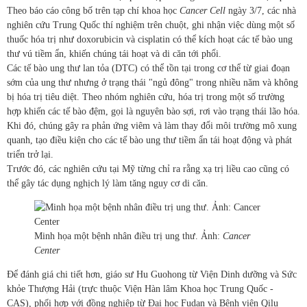
Theo báo cáo công bố trên tạp chí khoa học
Cancer Cell
ngày 3/7, các nhà
nghiên cứu Trung Quốc thí nghiệm trên chuột, ghi nhận việc dùng một số
thuốc hóa trị như doxorubicin và cisplatin có thể kích hoạt các tế bào ung
thư vú tiềm ẩn, khiến chúng tái hoạt và di căn tới phổi.
Các tế bào ung thư lan tỏa (DTC) có thể tồn tại trong cơ thể từ giai đoạn
sớm của ung thư nhưng ở trạng thái "ngủ đông" trong nhiều năm và không
bị hóa trị tiêu diệt. Theo nhóm nghiên cứu, hóa trị trong một số trường
hợp khiến các tế bào đệm, gọi là nguyên bào sợi, rơi vào trạng thái lão hóa.
Khi đó, chúng gây ra phản ứng viêm và làm thay đổi môi trường mô xung
quanh, tạo điều kiện cho các tế bào ung thư tiềm ẩn tái hoạt động và phát
triển trở lại.
Trước đó, các nghiên cứu tại Mỹ từng chỉ ra rằng xạ trị liều cao cũng có
thể gây tác dụng nghịch lý làm tăng nguy cơ di căn.
Minh họa một bệnh nhân điều trị ung thư. Ảnh:
Cancer
Center
Để đánh giá chi tiết hơn, giáo sư Hu Guohong từ Viện Dinh dưỡng và Sức
khỏe Thượng Hải (trực thuộc Viện Hàn lâm Khoa học Trung Quốc -
CAS), phối hợp với đồng nghiệp từ Đại học Fudan và Bệnh viện Qilu