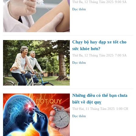
Thứ Ba, 12 Tháng Tám 2025
9:00 SA
Đọc thêm
Chạy bộ hay đạp xe tốt cho
sức khỏe hơn?
Thứ Ba, 12 Tháng Tám 2025
7:00 SA
Đọc thêm
Những điều có thể bạn chưa
biết về đột quỵ
Thứ Hai, 11 Tháng Tám 2025
1:00 CH
Đọc thêm