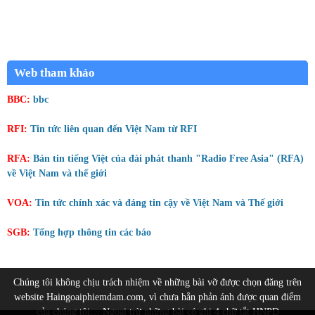
Web tham khảo
BBC:
bbc
RFI:
Tin tức liên quan đến Việt Nam từ RFI
RFA:
Bản tin tiếng Việt của đài phát thanh "Radio Free Asia" (RFA)
về Việt Nam và thế giới
VOA:
Tin tức chính xác và đáng tin cậy về Việt Nam và Thế giới
SGB:
Tổng hợp thông tin các báo
Chúng tôi không chịu trách nhiệm về những bài vỡ được chọn đăng trên
website Haingoaiphiemdam.com, vì chưa hẳn phản ánh được quan điểm
của chúng tôi… Ngoại trừ những bài có ghi 4 chữ tắt HNPD