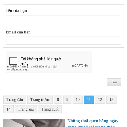
Tên của bạn
Email của bạn
Trang đầu
Trang trước
8
9
10
11
12
13
14
Trang sau
Trang cuối
Những thói quen hàng ngày
đang 'nuôi' sỏi trong thận