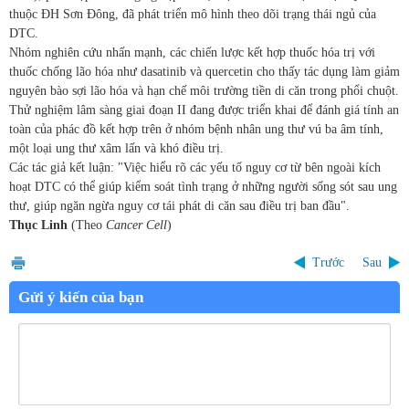
thuộc ĐH Sơn Đông, đã phát triển mô hình theo dõi trạng thái ngủ của
DTC.
Nhóm nghiên cứu nhấn mạnh, các chiến lược kết hợp thuốc hóa trị với
thuốc chống lão hóa như dasatinib và quercetin cho thấy tác dụng làm giảm
nguyên bào sợi lão hóa và hạn chế môi trường tiền di căn trong phổi chuột.
Thử nghiệm lâm sàng giai đoạn II đang được triển khai để đánh giá tính an
toàn của phác đồ kết hợp trên ở nhóm bệnh nhân ung thư vú ba âm tính,
một loại ung thư xâm lấn và khó điều trị.
Các tác giả kết luận: "Việc hiểu rõ các yếu tố nguy cơ từ bên ngoài kích
hoạt DTC có thể giúp kiểm soát tình trạng ở những người sống sót sau ung
thư, giúp ngăn ngừa nguy cơ tái phát di căn sau điều trị ban đầu".
Thục Linh
(Theo
Cancer Cell
)
Trước
Sau
Gửi ý kiến của bạn