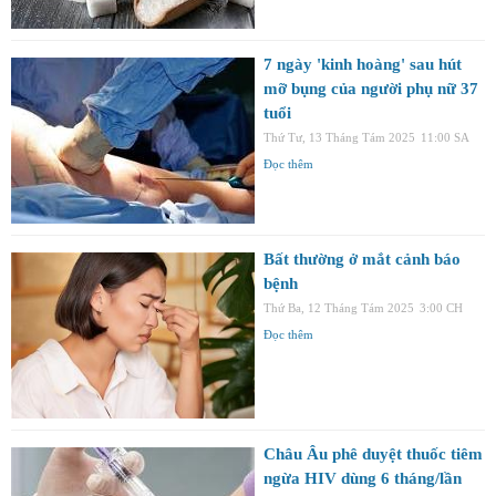
7 ngày 'kinh hoàng' sau hút
mỡ bụng của người phụ nữ 37
tuổi
Thứ Tư, 13 Tháng Tám 2025
11:00 SA
Đọc thêm
Bất thường ở mắt cảnh báo
bệnh
Thứ Ba, 12 Tháng Tám 2025
3:00 CH
Đọc thêm
Châu Âu phê duyệt thuốc tiêm
ngừa HIV dùng 6 tháng/lần