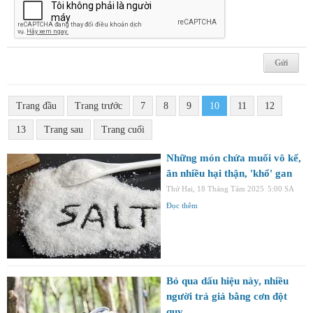
Trang đầu
Trang trước
7
8
9
10
11
12
13
Trang sau
Trang cuối
Những món chứa muối vô kể,
ăn nhiều hại thận, 'khổ' gan
Thứ Hai, 18 Tháng Tám 2025
5:00 SA
Đọc thêm
Bỏ qua dấu hiệu này, nhiều
người trả giá bằng cơn đột
quỵ