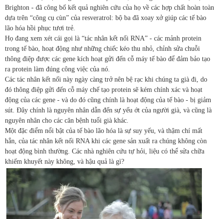
Brighton - đã công bố kết quả nghiên cứu của họ về các hợp chất hoàn toàn
dựa trên “công cụ cùn” của resveratrol: bộ ba đã xoay xở giúp các tế bào
lão hóa hồi phục tươi trẻ.
Họ đang xem xét cái gọi là “tác nhân kết nối RNA” - các mảnh protein
trong tế bào, hoạt động như những chiếc kéo thu nhỏ, chỉnh sửa chuỗi
thông điệp được các gene kích hoạt gửi đến cỗ máy tế bào để đảm bảo tạo
ra protein làm đúng công việc của nó.
Các tác nhân kết nối này ngày càng trở nên bệ rạc khi chúng ta già đi, do
đó thông điệp gửi đến cỗ máy chế tạo protein sẽ kém chính xác và hoạt
động của các gene - và do đó cũng chính là hoạt động của tế bào - bị giảm
sút. Đây chính là nguyên nhân dẫn đến sự yếu ớt của người già, và cũng là
nguyên nhân cho các căn bệnh tuổi già khác.
Một đặc điểm nổi bật của tế bào lão hóa là sự suy yếu, và thậm chí mất
hẳn, của tác nhân kết nối RNA khi các gene sản xuất ra chúng không còn
hoạt động bình thường. Các nhà nghiên cứu tự hỏi, liệu có thể sửa chữa
khiếm khuyết này không, và hậu quả là gì?