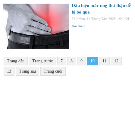
Dấu hiệu mắc ung thư thận dễ
bị bỏ qua
Thứ Năm, 14 Tháng Tám 2025
1:00 CH
Đọc thêm
Trang đầu
Trang trước
7
8
9
10
11
12
13
Trang sau
Trang cuối