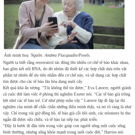
Ảnh minh hoạ.
Nguồn: Andrea Piacquadio/Pexels.
Người ta biết rằng resveratrol tác động lên nhiều cơ chế tế bào khác nhau,
bao gồm kết nối RNA, do đó nhóm đã thiết kế các hợp chất dựa trên vật
phẩm tự nhiên để ưu tiên nhắm đến cơ chế này, và sử dụng các hợp chất
tìm được cho các tế bào lão hóa đang nuôi cấy.
Kết quả khá ấn tượng. “Tôi không thể tin được,” Eva Latorre, người giành
cả cuộc đời làm việc ở phòng thí nghiệm Exeter nói. “Các tế bào già trông
hệt như các tế bào trẻ. Cứ như phép mầu vậy.” Latorre lặp đi lặp lại thí
nghiệm của mình để chắc chắn những điều mình thấy, và nó rõ ràng là như
vậy. Chỉ trong vài giờ đồng hồ, tế bào già cỗi hồi sinh, các telomere bị thu
ngắn đã được sửa chữa, và tế bào lại tiếp tục phát triển.
“Đây là bước đi đầu tiên trong việc giúp con người sống một cuộc sống
bình thường, nhưng sống khỏe mạnh trong suốt cuộc đời,” Harries nói.