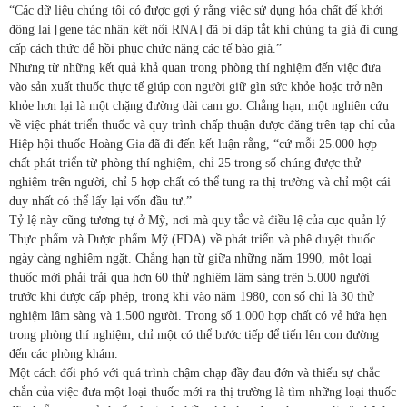
“Các dữ liệu chúng tôi có được gợi ý rằng việc sử dụng hóa chất để khởi
động lại [gene tác nhân kết nối RNA] đã bị dập tắt khi chúng ta già đi cung
cấp cách thức để hồi phục chức năng các tế bào già.”
Nhưng từ những kết quả khả quan trong phòng thí nghiệm đến việc đưa
vào sản xuất thuốc thực tế giúp con người giữ gìn sức khỏe hoặc trở nên
khỏe hơn lại là một chặng đường dài cam go. Chẳng hạn, một nghiên cứu
về việc phát triển thuốc và quy trình chấp thuận được đăng trên tạp chí của
Hiệp hội thuốc Hoàng Gia đã đi đến kết luận rằng, “cứ mỗi 25.000 hợp
chất phát triển từ phòng thí nghiệm, chỉ 25 trong số chúng được thử
nghiệm trên người, chỉ 5 hợp chất có thể tung ra thị trường và chỉ một cái
duy nhất có thể lấy lại vốn đầu tư.”
Tỷ lệ này cũng tương tự ở Mỹ, nơi mà quy tắc và điều lệ của cục quản lý
Thực phẩm và Dược phẩm Mỹ (FDA) về phát triển và phê duyệt thuốc
ngày càng nghiêm ngặt. Chẳng hạn từ giữa những năm 1990, một loại
thuốc mới phải trải qua hơn 60 thử nghiệm lâm sàng trên 5.000 người
trước khi được cấp phép, trong khi vào năm 1980, con số chỉ là 30 thử
nghiệm lâm sàng và 1.500 người. Trong số 1.000 hợp chất có vẻ hứa hẹn
trong phòng thí nghiệm, chỉ một có thể bước tiếp để tiến lên con đường
đến các phòng khám.
Một cách đối phó với quá trình chậm chạp đầy đau đớn và thiếu sự chắc
chắn của việc đưa một loại thuốc mới ra thị trường là tìm những loại thuốc