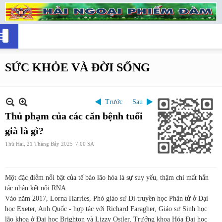
SỨC KHỎE VÀ ĐỜI SỐNG
Trước
Sau
Thủ phạm của các căn bệnh tuổi
già là gì?
Thứ Hai, 21 Tháng Bảy 2025
7:00 SA
Một đặc điểm nổi bật của tế bào lão hóa là sự suy yếu, thậm chí mất hẳn
tác nhân kết nối RNA.
Vào năm 2017, Lorna Harries, Phó giáo sư Di truyền học Phân tử ở Đại
học Exeter, Anh Quốc - hợp tác với Richard Faragher, Giáo sư Sinh học
lão khoa ở Đại học Brighton và Lizzy Ostler, Trưởng khoa Hóa Đại học