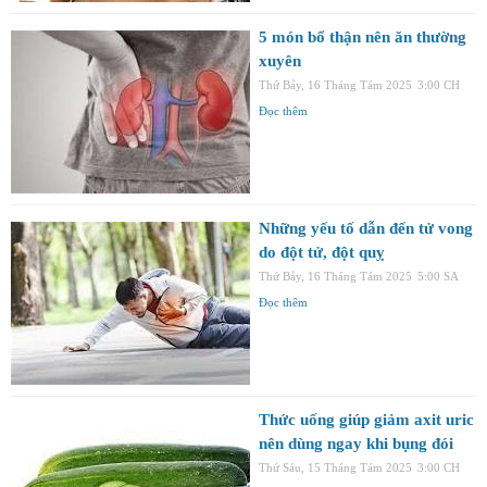
5 món bổ thận nên ăn thường
xuyên
Thứ Bảy, 16 Tháng Tám 2025
3:00 CH
Đọc thêm
Những yếu tố dẫn đến tử vong
do đột tử, đột quỵ
Thứ Bảy, 16 Tháng Tám 2025
5:00 SA
Đọc thêm
Thức uống giúp giảm axit uric
nên dùng ngay khi bụng đói
Thứ Sáu, 15 Tháng Tám 2025
3:00 CH