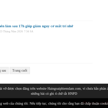
 nên làm sau 17h giúp giảm nguy cơ mất trí nhớ
 23 Tháng Năm 2026
7:56 SA
g sau
Trang cuối
bài vỡ được chọn đăng trên website Haingoaiphiemdam.com, vì chưa hẳn phản 
những bài có ghi 4 chữ tắt HNPD
pyright © 2026
haingoaiphiemdam.com
All rights reserved
ng web của chúng tôi. Nếu tiếp tục, chúng tôi cho rằng bạn đã chấp thuận cook