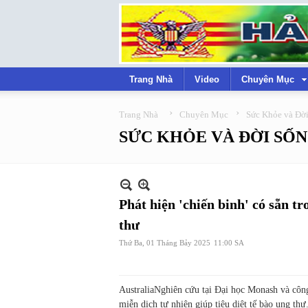
Trang Nhà
Video
Chuyên Mục
›
›
Trang Nhà
Chuyên Mục
Sức Khỏe và Đờ
SỨC KHỎE VÀ ĐỜI SỐ
Phát hiện 'chiến binh' có sẵn tr
thư
Thứ Ba, 01 Tháng Bảy 2025
11:00 SA
Australia
Nghiên cứu tại Đại học Monash và công
miễn dịch tự nhiên giúp tiêu diệt tế bào ung thư