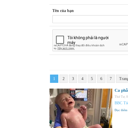
Tên của bạn
1
2
3
4
5
6
7
Tran
Ca phẫ
Thứ Tư, 
BBC Tiế
Đọc thêm