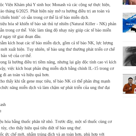
ộc Viện Khám phá Y sinh học Monash và các cộng sự thực hiện,
ào tháng 6/2025. Phát hiện này mở ra hướng điều trị an toàn và
chiến binh" có sẵn trong cơ thể là tế bào miễn dịch.
ệu hóa sẽ khiến tế bào sát thủ tự nhiên (Natural Killer - NK) phản
ẵn trong cơ thể. Việc làm tăng độ nhạy này giúp các tế bào miễn
hư ngay từ giai đoạn đầu.
nhằm kích hoạt các tế bào miễn dịch, gồm cả tế bào NK, lực lượng
 mới xuất hiện. Tuy nhiên, tế bào ung thư thường phát triển cơ chế
bảo vệ của cơ thể.
ng là hướng điều trị tiềm năng, nhưng lại gây độc tính cao vì kích
vậy, việc kích hoạt phản ứng miễn dịch bằng chính IL-15 trong cơ
g đi an toàn và hiệu quả hơn.
cho thấy khi tắt gene mục tiêu, tế bào NK có thể phản ứng mạnh
 chức năng miễn dịch và làm chậm sự phát triển của ung thư đại
h
iệu hóa bằng thuốc phân tử nhỏ. Trước đây, một số thuốc cùng cơ
ủy, cho thấy hiệu quả tiêu diệt tế bào ung thư.
thuốc ức chế mới, nhắm trúng đích và an toàn hơn, phù hợp với