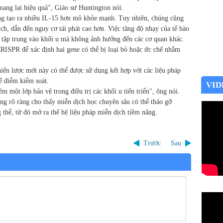
mang lại hiệu quả", Giáo sư Huntington nói.
ờng tạo ra nhiều IL-15 hơn mô khỏe mạnh. Tuy nhiên, chúng cũng
ịch, dẫn đến nguy cơ tái phát cao hơn. Việc tăng độ nhạy của tế bào
 tập trung vào khối u mà không ảnh hưởng đến các cơ quan khác.
ISPR để xác định hai gene có thể bị loại bỏ hoặc ức chế nhằm
ến lược mới này có thể được sử dụng kết hợp với các liệu pháp
ế điểm kiểm soát.
VID
êm một lớp bảo vệ trong điều trị các khối u tiến triển", ông nói.
g rõ ràng cho thấy miễn dịch học chuyên sâu có thể tháo gỡ
 thể, từ đó mở ra thế hệ liệu pháp miễn dịch tiềm năng.
Trước
Sau