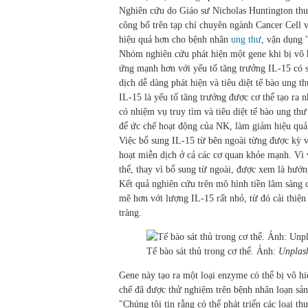
Nghiên cứu do Giáo sư Nicholas Huntington thu
công bố trên tạp chí chuyên ngành Cancer Cell v
hiệu quả hơn cho bệnh nhân
ung thư
, vận dụng "
Nhóm nghiên cứu phát hiện một gene khi bị vô hi
ứng mạnh hơn với yếu tố tăng trưởng IL-15 có s
dịch dễ dàng phát hiện và tiêu diệt tế bào ung t
IL-15 là yếu tố tăng trưởng được cơ thể tạo ra 
có nhiệm vụ truy tìm và tiêu diệt tế bào ung thư
để ức chế hoạt động của NK, làm giảm hiệu quả 
Việc bổ sung IL-15 từ bên ngoài từng được kỳ vọ
hoạt miễn dịch ở cả các cơ quan khỏe mạnh. Vì 
thể, thay vì bổ sung từ ngoài, được xem là hướn
Kết quả nghiên cứu trên mô hình tiền lâm sàng 
mẽ hơn với lượng IL-15 rất nhỏ, từ đó cải thiện
tràng.
Tế bào sát thủ trong cơ thể. Ảnh:
Unplas
Gene này tạo ra một loại enzyme có thể bị vô h
chế đã được thử nghiệm trên bệnh nhân loạn sản t
"Chúng tôi tin rằng có thể phát triển các loại 