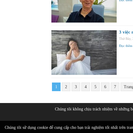
Đọc thêm
3 việc
Thứ Bảy,
Đọc thêm
1
2
3
4
5
6
7
Tran
Chúng tôi không chịu trách nhiệm về những 
Co
Chúng tôi sử dụng cookie để cung cấp cho bạn trải nghiệm tốt nhất trên tra