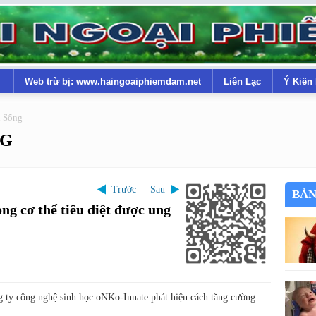
Web trừ bị: www.haingoaiphiemdam.net
Liên Lạc
Ý Kiến
i Sống
NG
Trước
Sau
BẢN
ong cơ thể tiêu diệt được ung
 ty công nghệ sinh học oNKo-Innate phát hiện cách tăng cường
.