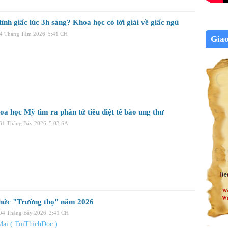
tỉnh giấc lúc 3h sáng? Khoa học có lời giải về giấc ngủ
04 Tháng Tám 2026
5:41 CH
Gia
a học Mỹ tìm ra phân tử tiêu diệt tế bào ung thư
 31 Tháng Bảy 2026
5:03 SA
hức "Trường thọ" năm 2026
 04 Tháng Bảy 2026
2:41 CH
Mai ( ToiThichDoc )