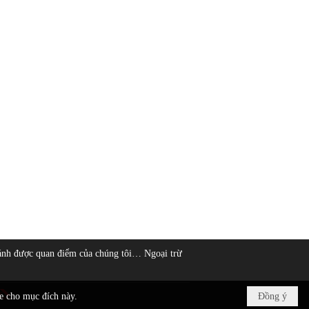
ánh được quan điểm của chúng tôi… Ngoại trừ
ie cho mục đích này.
Đồng ý