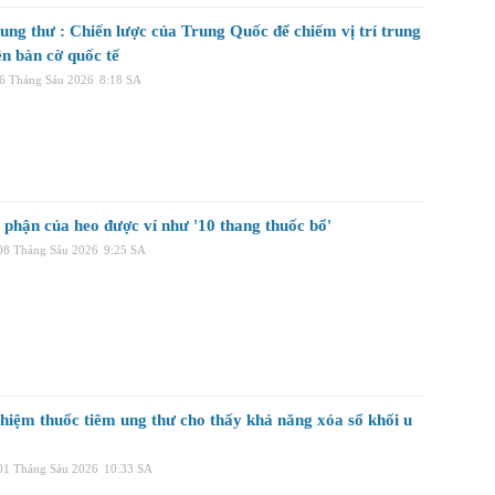
ung thư : Chiến lược của Trung Quốc để chiếm vị trí trung
ên bàn cờ quốc tế
16 Tháng Sáu 2026
8:18 SA
 phận của heo được ví như '10 thang thuốc bổ'
 08 Tháng Sáu 2026
9:25 SA
hiệm thuốc tiêm ung thư cho thấy khả năng xóa sổ khối u
 01 Tháng Sáu 2026
10:33 SA