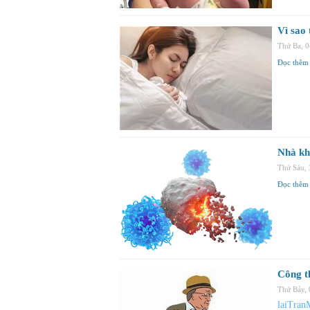
Vì sao 
Thứ Ba, 
Đọc thêm
Nhà kho
Thứ Sáu,
Đọc thêm
Công t
Thứ Bảy,
laiTran