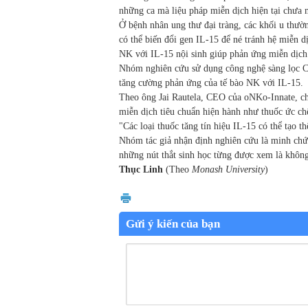
những ca mà liệu pháp miễn dịch hiện tại chưa 
Ở bệnh nhân ung thư đại tràng, các khối u thư
có thể biến đổi gen IL-15 để né tránh hệ miễn d
NK với IL-15 nội sinh giúp phản ứng miễn dịch
Nhóm nghiên cứu sử dụng công nghệ sàng lọc CR
tăng cường phản ứng của tế bào NK với IL-15.
Theo ông Jai Rautela, CEO của oNKo-Innate, chi
miễn dịch tiêu chuẩn hiện hành như thuốc ức ch
"Các loại thuốc tăng tín hiệu IL-15 có thể tạo th
Nhóm tác giả nhận định nghiên cứu là minh chứn
những nút thắt sinh học từng được xem là không
Thục Linh
(Theo
Monash University
)
Gửi ý kiến của bạn