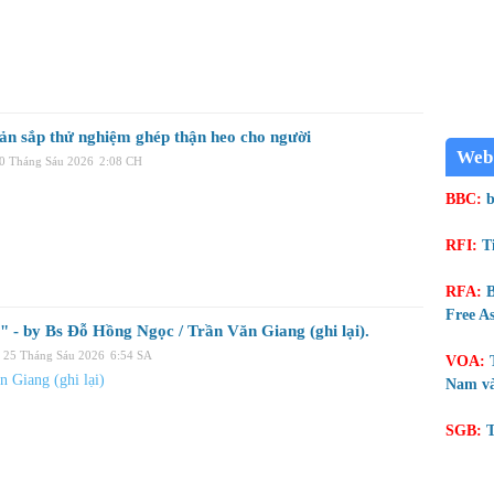
ản sắp thử nghiệm ghép thận heo cho người
Web
30 Tháng Sáu 2026
2:08 CH
BBC:
b
RFI:
T
RFA:
B
Free As
" - by Bs Đỗ Hồng Ngọc / Trần Văn Giang (ghi lại).
 25 Tháng Sáu 2026
6:54 SA
VOA:
n Giang (ghi lại)
Nam và
SGB:
T