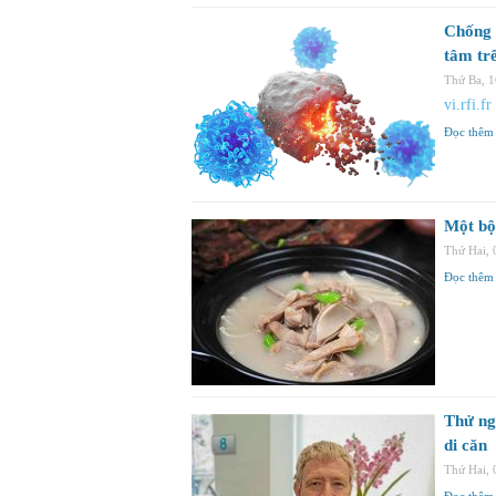
Chống 
tâm tr
Thứ Ba, 
vi.rfi.fr
Đọc thêm
Một bộ
Thứ Hai,
Đọc thêm
Thử ng
di căn
Thứ Hai,