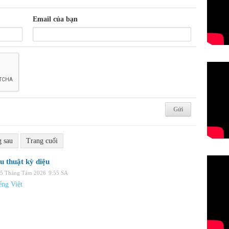
Email của bạn
g sau
Trang cuối
u thuật kỳ diệu
05 Tháng Tám 2026
9:55 SA
ng Việt