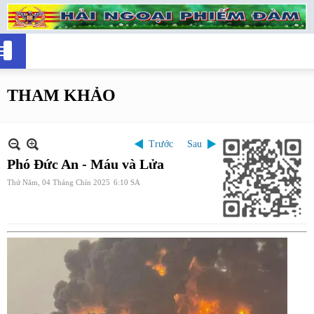
THAM KHẢO
Trước
Sau
Phó Đức An - Máu và Lửa
Thứ Năm, 04 Tháng Chín 2025
6:10 SA