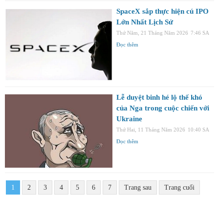
SpaceX sắp thực hiện cú IPO
Lớn Nhất Lịch Sử
Thứ Năm, 21 Tháng Năm 2026
7:46 SA
Đọc thêm
Lễ duyệt binh hé lộ thế khó
của Nga trong cuộc chiến với
Ukraine
Thứ Hai, 11 Tháng Năm 2026
10:40 SA
Đọc thêm
1
2
3
4
5
6
7
Trang sau
Trang cuối