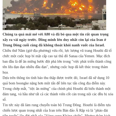
Chúng ta quá mải mê với A80 và đã bỏ qua một tin rất quan trọng
xẩy ra vài ngày trước. Đồng minh lớn duy nhất còn lại của Iran ở
Trung Đông cuối cùng đã không thoát khỏi nanh vuốt của Israel.
Chiều thứ Năm (giờ địa phương) vừa rồi, lực lượng vũ trang Houthi đã tổ
chức một cuộc họp bí mật cấp cao tại thủ đô Sanaa của Yemen. Mục đích
ban đầu là để ăn mừng bước đột phá lớn trong "việc phát triển thành công
tên lửa đạn đạo nhiều đầu đạn", nhưng cuộc họp đã kết thúc trong thảm
họa.
Dựa trên thông tin tình báo thu thập được trước đó, Israel đã sử dụng 10
quả bom boongke nặng hơn một tấn để liên tục tấn công địa điểm này.
Trong chớp mắt, "tiệc ăn mừng" của chính phủ Houthi đã biến thành một
đám tang, và hầu như tất cả các thành viên cốt cán trong nội các đều bị xóa
sổ.
Tin tức này đã làm rung chuyển toàn bộ Trung Đông. Houthi là điểm tựa
chiến lược quan trọng nhất của Iran trên Bán đảo Ả Rập và là "pháo đài
tiền tuyến" lâu đời nhất của "Vòng cung Kháng chiến". Nhưng thảm kịch