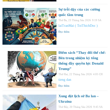
Sự trỗi dậy của các cường
quốc tầm trung
Thứ Ba, 23 Tháng Sáu 2026
9:19 SA
laiTranMai ( ToiThichDoc )
Đọc thêm
Điểm sách “Thay đổi thể chế:
Bên trong nhiệm kỳ tổng
thống đầy quyền lực Donald
Trump”
Thứ Hai, 22 Tháng Sáu 2026
4:05 CH
tieng dan
Đọc thêm
Xung đột lịch sử Ba lan –
Ukraina
Thứ Bảy, 20 Tháng Sáu 2026
9:45 SA