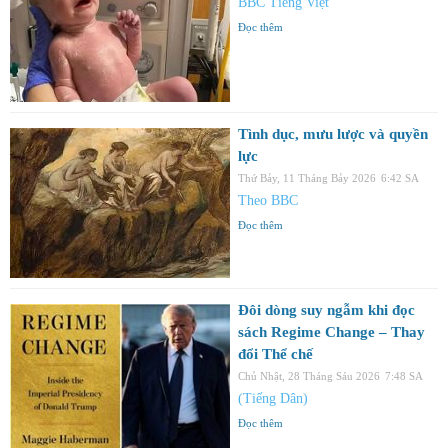
BBC Tiếng Việt
Đọc thêm
Tình dục, mưu lược và quyền
lực
Thứ Bảy, 11 Tháng Bảy 2026
6:42 SA
Theo BBC
Đọc thêm
Đôi dòng suy ngẫm khi đọc
sách Regime Change – Thay
đổi Thể chế
Chủ Nhật, 28 Tháng Sáu 2026
7:48 SA
(Tiếng Dân)
Đọc thêm