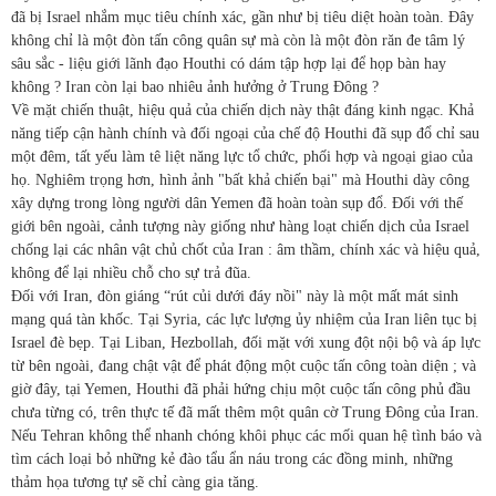
đã bị Israel nhắm mục tiêu chính xác, gần như bị tiêu diệt hoàn toàn. Đây
không chỉ là một đòn tấn công quân sự mà còn là một đòn răn đe tâm lý
sâu sắc - liệu giới lãnh đạo Houthi có dám tập hợp lại để họp bàn hay
không ? Iran còn lại bao nhiêu ảnh hưởng ở Trung Đông ?
Về mặt chiến thuật, hiệu quả của chiến dịch này thật đáng kinh ngạc. Khả
năng tiếp cận hành chính và đối ngoại của chế độ Houthi đã sụp đổ chỉ sau
một đêm, tất yếu làm tê liệt năng lực tổ chức, phối hợp và ngoại giao của
họ. Nghiêm trọng hơn, hình ảnh "bất khả chiến bại" mà Houthi dày công
xây dựng trong lòng người dân Yemen đã hoàn toàn sụp đổ. Đối với thế
giới bên ngoài, cảnh tượng này giống như hàng loạt chiến dịch của Israel
chống lại các nhân vật chủ chốt của Iran : âm thầm, chính xác và hiệu quả,
không để lại nhiều chỗ cho sự trả đũa.
Đối với Iran, đòn giáng “rút củi dưới đáy nồi" này là một mất mát sinh
mạng quá tàn khốc. Tại Syria, các lực lượng ủy nhiệm của Iran liên tục bị
Israel đè bẹp. Tại Liban, Hezbollah, đối mặt với xung đột nội bộ và áp lực
từ bên ngoài, đang chật vật để phát động một cuộc tấn công toàn diện ; và
giờ đây, tại Yemen, Houthi đã phải hứng chịu một cuộc tấn công phủ đầu
chưa từng có, trên thực tế đã mất thêm một quân cờ Trung Đông của Iran.
Nếu Tehran không thể nhanh chóng khôi phục các mối quan hệ tình báo và
tìm cách loại bỏ những kẻ đào tẩu ẩn náu trong các đồng minh, những
thảm họa tương tự sẽ chỉ càng gia tăng.