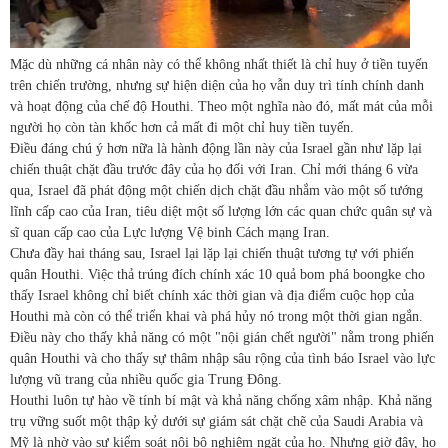
Mặc dù những cá nhân này có thể không nhất thiết là chỉ huy ở tiền tuyến
trên chiến trường, nhưng sự hiện diện của họ vẫn duy trì tính chính danh
và hoạt động của chế độ Houthi. Theo một nghĩa nào đó, mất mát của mỗi
người họ còn tàn khốc hơn cả mất đi một chỉ huy tiền tuyến.
Điều đáng chú ý hơn nữa là hành động lần này của Israel gần như lặp lại
chiến thuật chặt đầu trước đây của họ đối với Iran. Chỉ mới tháng 6 vừa
qua, Israel đã phát động một chiến dịch chặt đầu nhắm vào một số tướng
lĩnh cấp cao của Iran, tiêu diệt một số lượng lớn các quan chức quân sự và
sĩ quan cấp cao của Lực lượng Vệ binh Cách mạng Iran.
Chưa đầy hai tháng sau, Israel lại lặp lại chiến thuật tương tự với phiến
quân Houthi. Việc thả trúng đích chính xác 10 quả bom phá boongke cho
thấy Israel không chỉ biết chính xác thời gian và địa điểm cuộc họp của
Houthi mà còn có thể triển khai và phá hủy nó trong một thời gian ngắn.
Điều này cho thấy khả năng có một "nội gián chết người" nằm trong phiến
quân Houthi và cho thấy sự thâm nhập sâu rộng của tình báo Israel vào lực
lượng vũ trang của nhiều quốc gia Trung Đông.
Houthi luôn tự hào về tính bí mật và khả năng chống xâm nhập. Khả năng
trụ vững suốt một thập kỷ dưới sự giám sát chặt chẽ của Saudi Arabia và
Mỹ là nhờ vào sự kiểm soát nội bộ nghiêm ngặt của họ. Nhưng giờ đây, họ