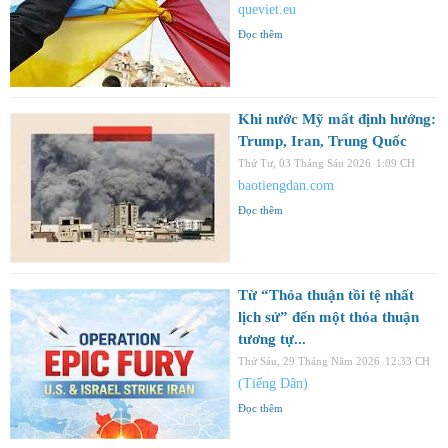
queviet.eu
Đọc thêm
Khi nước Mỹ mất định hướng:
Trump, Iran, Trung Quốc
Thứ Tư, 03 Tháng Sáu 2026
1:09 CH
baotiengdan.com
Đọc thêm
Từ “Thỏa thuận tồi tệ nhất
lịch sử” đến một thỏa thuận
tương tự...
Thứ Sáu, 29 Tháng Năm 2026
12:33 CH
(Tiếng Dân)
Đọc thêm