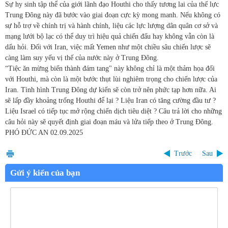
Sự hy sinh tập thể của giới lãnh đạo Houthi cho thấy tương lai của thế lực
Trung Đông này đã bước vào giai đoạn cực kỳ mong manh. Nếu không có
sự hỗ trợ về chính trị và hành chính, liệu các lực lượng dân quân cơ sở và
mạng lưới bộ lạc có thể duy trì hiệu quả chiến đấu hay không vẫn còn là
dấu hỏi. Đối với Iran, việc mất Yemen như một chiều sâu chiến lược sẽ
càng làm suy yếu vị thế của nước này ở Trung Đông.
“Tiệc ăn mừng biến thành đám tang" này không chỉ là một thảm họa đối
với Houthi, mà còn là một bước thụt lùi nghiêm trọng cho chiến lược của
Iran. Tình hình Trung Đông dự kiến ​​sẽ còn trở nên phức tạp hơn nữa. Ai
sẽ lấp đầy khoảng trống Houthi để lại ? Liệu Iran có tăng cường đầu tư ?
Liệu Israel có tiếp tục mở rộng chiến dịch tiêu diệt ? Câu trả lời cho những
câu hỏi này sẽ quyết định giai đoạn máu và lửa tiếp theo ở Trung Đông.
PHÓ ĐỨC AN
02.09.2025
Trước
Sau
Gửi ý kiến của bạn