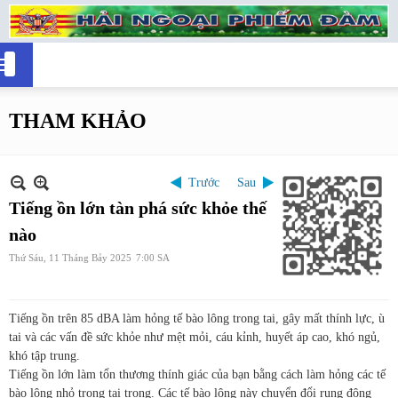
THAM KHẢO
Trước
Sau
Tiếng ồn lớn tàn phá sức khỏe thế
nào
Thứ Sáu, 11 Tháng Bảy 2025
7:00 SA
Tiếng ồn trên 85 dBA làm hỏng tế bào lông trong tai, gây mất thính lực, ù
tai và các vấn đề sức khỏe như mệt mỏi, cáu kỉnh, huyết áp cao, khó ngủ,
khó tập trung.
Tiếng ồn lớn làm tổn thương thính giác của bạn bằng cách làm hỏng các tế
bào lông nhỏ trong tai trong. Các tế bào lông này chuyển đổi rung động