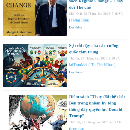
sách Regime Change – Thay
đổi Thể chế
Chủ Nhật, 28 Tháng Sáu 2026
7:48 SA
(Tiếng Dân)
Đọc thêm
Sự trỗi dậy của các cường
quốc tầm trung
Thứ Ba, 23 Tháng Sáu 2026
9:19 SA
laiTranMai ( ToiThichDoc )
Đọc thêm
Điểm sách “Thay đổi thể chế:
Bên trong nhiệm kỳ tổng
thống đầy quyền lực Donald
Trump”
Thứ Hai, 22 Tháng Sáu 2026
4:05 CH
tieng dan