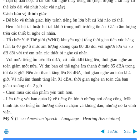
- Bạn bị đau hoặc ù tai sau khi nghe thấy tiếng ồn (hiện tượng ù tai này có
thể kéo dài vài phút hoặc vài ngày).
Cách bảo vệ thính giác
- Để bảo vệ thính giác, hãy tránh tiếng ồn lớn bất cứ khi nào có thể.
- Đeo nút bịt tai hoặc bịt tai khi ở trong môi trường ồn ào. Giảm âm lượng
trên các thiết bị nghe cá nhân.
- Tổ chức Y tế Thế giới (WHO) khuyến nghị tổng thời gian tiếp xúc hàng
tuần là 40 giờ ở mức âm lượng không quá 80 dB đối với người lớn và 75
dB đối với trẻ em trên các thiết bị nghe cá nhân.
- Với mức tiếng ồn trên 85 dBA, cứ mỗi 3dB tăng lên, thời gian nghe an
toàn giảm một nửa. Ví dụ: bạn có thể nghe âm thanh ở mức 85 dBA trong
tối đa 8 giờ. Nếu âm thanh tăng lên 88 dBA, thời gian nghe an toàn là 4
giờ. Và nếu âm thanh tăng lên 91 dBA, thời gian nghe an toàn của bạn
giảm xuống còn 2 giờ.
- Chọn mua các sản phẩm yên tĩnh hơn.
- Lên tiếng với ban quản lý về tiếng ồn lớn ở những nơi công cộng. Mất
thính lực do tiếng ồn thường diễn ra chậm và không đau, nhưng nó là vĩnh
viễn.
Mỹ Ý
(Theo
American Speech - Language - Hearing Association
)
Trước
Sau