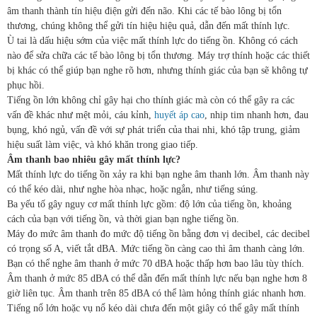
âm thanh thành tín hiệu điện gửi đến não. Khi các tế bào lông bị tổn
thương, chúng không thể gửi tín hiệu hiệu quả, dẫn đến mất thính lực.
Ù tai là dấu hiệu sớm của việc mất thính lực do tiếng ồn. Không có cách
nào để sửa chữa các tế bào lông bị tổn thương. Máy trợ thính hoặc các thiết
bị khác có thể giúp bạn nghe rõ hơn, nhưng thính giác của bạn sẽ không tự
phục hồi.
Tiếng ồn lớn không chỉ gây hại cho thính giác mà còn có thể gây ra các
vấn đề khác như mệt mỏi, cáu kỉnh,
huyết áp cao
, nhịp tim nhanh hơn, đau
bụng, khó ngủ, vấn đề với sự phát triển của thai nhi, khó tập trung, giảm
hiệu suất làm việc, và khó khăn trong giao tiếp.
Âm thanh bao nhiêu gây mất thính lực?
Mất thính lực do tiếng ồn xảy ra khi bạn nghe âm thanh lớn. Âm thanh này
có thể kéo dài, như nghe hòa nhạc, hoặc ngắn, như tiếng súng.
Ba yếu tố gây nguy cơ mất thính lực gồm: độ lớn của tiếng ồn, khoảng
cách của bạn với tiếng ồn, và thời gian bạn nghe tiếng ồn.
Máy đo mức âm thanh đo mức độ tiếng ồn bằng đơn vị decibel, các decibel
có trọng số A, viết tắt dBA. Mức tiếng ồn càng cao thì âm thanh càng lớn.
Bạn có thể nghe âm thanh ở mức 70 dBA hoặc thấp hơn bao lâu tùy thích.
Âm thanh ở mức 85 dBA có thể dẫn đến mất thính lực nếu bạn nghe hơn 8
giờ liên tục. Âm thanh trên 85 dBA có thể làm hỏng thính giác nhanh hơn.
Tiếng nổ lớn hoặc vụ nổ kéo dài chưa đến một giây có thể gây mất thính