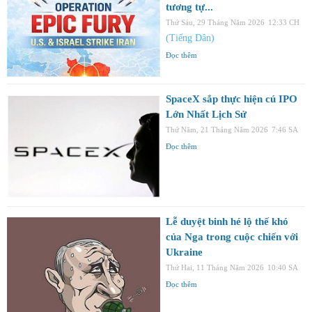
tương tự...
Thứ Sáu, 29 Tháng Năm 2026
12:33 CH
(Tiếng Dân)
Đọc thêm
SpaceX sắp thực hiện cú IPO
Lớn Nhất Lịch Sử
Thứ Năm, 21 Tháng Năm 2026
7:46 SA
Đọc thêm
Lễ duyệt binh hé lộ thế khó
của Nga trong cuộc chiến với
Ukraine
Thứ Hai, 11 Tháng Năm 2026
10:40 SA
Đọc thêm