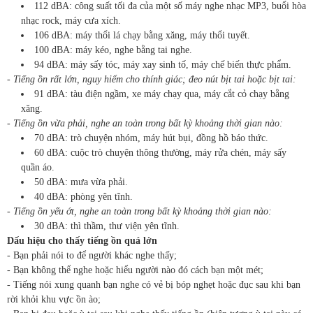
112 dBA: công suất tối đa của một số máy nghe nhạc MP3, buổi hòa
nhạc rock, máy cưa xích.
106 dBA: máy thổi lá chạy bằng xăng, máy thổi tuyết.
100 dBA: máy kéo, nghe bằng tai nghe.
94 dBA: máy sấy tóc, máy xay sinh tố, máy chế biến thực phẩm.
- Tiếng ồn rất lớn, nguy hiểm cho thính giác; đeo nút bịt tai hoặc bịt tai:
91 dBA: tàu điện ngầm, xe máy chạy qua, máy cắt cỏ chạy bằng
xăng.
- Tiếng ồn vừa phải, nghe an toàn trong bất kỳ khoảng thời gian nào:
70 dBA: trò chuyện nhóm, máy hút bụi, đồng hồ báo thức.
60 dBA: cuộc trò chuyện thông thường, máy rửa chén, máy sấy
quần áo.
50 dBA: mưa vừa phải.
40 dBA: phòng yên tĩnh.
- Tiếng ồn yếu ớt, nghe an toàn trong bất kỳ khoảng thời gian nào:
30 dBA: thì thầm, thư viện yên tĩnh.
Dấu hiệu cho thấy tiếng ồn quá lớn
- Bạn phải nói to để người khác nghe thấy;
- Bạn không thể nghe hoặc hiểu người nào đó cách bạn một mét;
- Tiếng nói xung quanh bạn nghe có vẻ bị bóp nghẹt hoặc đục sau khi bạn
rời khỏi khu vực ồn ào;