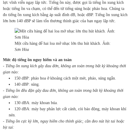
lực vĩnh viễn ngay lập tức. Tiếng ồn này, được gọi là tiếng ồn xung kích
hoặc tiếng ồn va chạm, có thể đến từ tiếng súng hoặc pháo hoa. Chúng ta
đo tiếng ồn xung kích bằng áp suất đỉnh dB, hoặc dBP. Tiếng ồn xung kích
lớn hơn 140 dBP sẽ làm tổn thương thính giác của bạn ngay lập tức.
Một cửa hàng để hai loa mở nhạc lớn thu hút khách. Ảnh:
Sơn Hòa
Mức độ tiếng ồn nguy hiểm và an toàn
- Tiếng ồn xung kích gây đau đớn, không an toàn trong bất kỳ khoảng thời
gian nào:
150 dBP: pháo hoa ở khoảng cách một mét, pháo, súng ngắn.
140 dBP: súng.
- Tiếng ồn đều đặn gây đau đớn, không an toàn trong bất kỳ khoảng thời
gian nào:
130 dBA: máy khoan búa.
120 dBA: máy bay phản lực cất cánh, còi báo động, máy khoan khí
nén.
- Tiếng ồn cực kỳ lớn, nguy hiểm cho thính giác; cần đeo nút bịt tai hoặc
bịt tai: