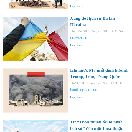
Đọc thêm
Xung đột lịch sử Ba lan –
Ukraina
Thứ Bảy, 20 Tháng Sáu 2026
9:45 SA
queviet.eu
Đọc thêm
Khi nước Mỹ mất định hướng:
Trump, Iran, Trung Quốc
Thứ Tư, 03 Tháng Sáu 2026
1:09 CH
baotiengdan.com
Đọc thêm
Từ “Thỏa thuận tồi tệ nhất
lịch sử” đến một thỏa thuận