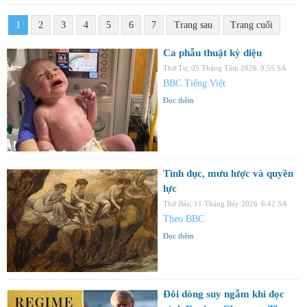
1
2
3
4
5
6
7
Trang sau
Trang cuối
Ca phẫu thuật kỳ diệu
Thứ Tư, 05 Tháng Tám 2026
9:55 SA
BBC Tiếng Việt
Đọc thêm
Tình dục, mưu lược và quyền
lực
Thứ Bảy, 11 Tháng Bảy 2026
6:42 SA
Theo BBC
Đọc thêm
Đôi dòng suy ngẫm khi đọc