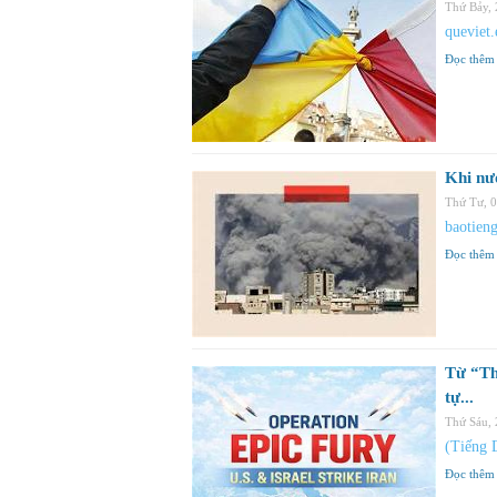
Thứ Bảy,
queviet.
Đọc thêm
Khi nư
Thứ Tư, 
baotien
Đọc thêm
Từ “Th
tự...
Thứ Sáu,
(Tiếng 
Đọc thêm