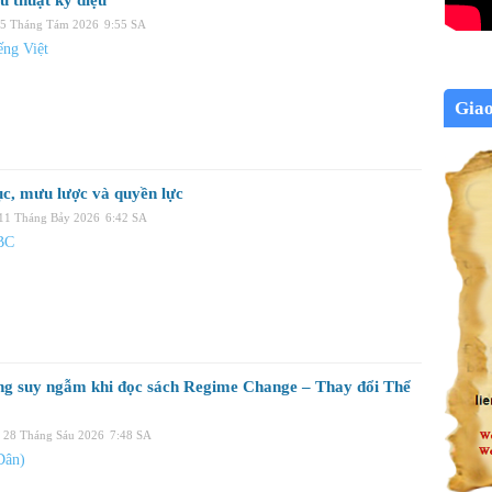
u thuật kỳ diệu
05 Tháng Tám 2026
9:55 SA
ng Việt
Gia
ục, mưu lược và quyền lực
 11 Tháng Bảy 2026
6:42 SA
BC
ng suy ngẫm khi đọc sách Regime Change – Thay đổi Thể
, 28 Tháng Sáu 2026
7:48 SA
Dân)