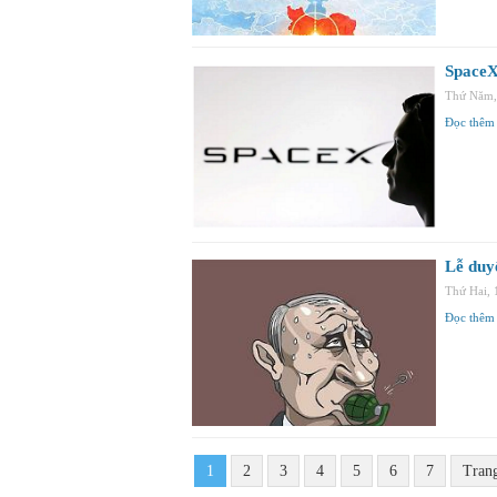
SpaceX
Thứ Năm,
Đọc thêm
Lễ duyệ
Thứ Hai,
Đọc thêm
1
2
3
4
5
6
7
Tran