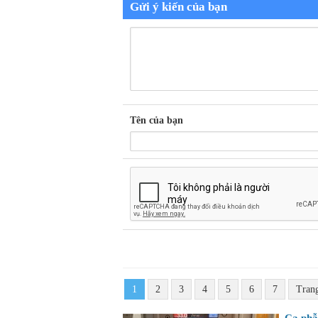
Gửi ý kiến của bạn
Tên của bạn
1
2
3
4
5
6
7
Tran