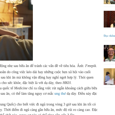
Đọc thê
động nhẹ sau bữa ăn để tránh các vấn đề về tiêu hóa. Ảnh:
Freepik
.
 hoãn do công việc kéo dài hay những cuộc hẹn xã hội vào cuối
 sau khi ăn mà không vận động hay nghỉ ngơi hợp lý. Thói quen
 cho sức khỏe, đặc biệt là với dạ dày, theo
HK01
.
oa quốc tế
Medicine
chỉ ra rằng việc rút ngắn khoảng cách giữa bữa
g sau ăn, có thể làm tăng nguy cơ mắc
ung thư
dạ dày. Điều này đặc
ng Quốc) cho biết việc đi ngủ trong vòng 3 giờ sau khi ăn tối có
y. Thời điểm đi ngủ càng gần bữa ăn, mức độ rủi ro càng cao. Đặc