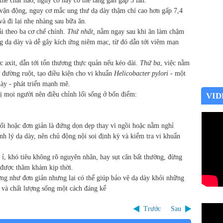
thể chất nào, nguy cơ này có thể tăng gần gấp 3 lần.
vận động, nguy cơ mắc ung thư dạ dày thậm chí cao hơn gấp 7,4
và đi lại nhẹ nhàng sau bữa ăn.
ải theo ba cơ chế chính.
Thứ nhất,
nằm ngay sau khi ăn làm chậm
rong dạ dày và dễ gây kích ứng niêm mạc, từ đó dẫn tới viêm mạn
 axit, dẫn tới tổn thương thực quản nếu kéo dài.
Thứ ba
, việc nằm
h đường ruột, tạo điều kiện cho vi khuẩn
Helicobacter pylori
- một
ày - phát triển mạnh mẽ.
ị mọi người nên điều chỉnh lối sống ở bốn điểm:
VID
tối hoặc đơn giản là đứng dọn dẹp thay vì ngồi hoặc nằm nghỉ
h lý dạ dày, nên chủ động nội soi định kỳ và kiểm tra vi khuẩn
ỉ, khó tiêu không rõ nguyên nhân, hay sụt cân bất thường, đừng
 được thăm khám kịp thời.
ưởng như đơn giản nhưng lại có thể giúp bảo vệ dạ dày khỏi những
a và chất lượng sống một cách đáng kể
Trước
Sau