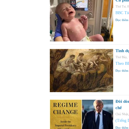
Ca phẫ
Thứ Tư, 
BBC Tiế
Đọc thêm
Tình d
Thứ Bảy,
Theo B
Đọc thêm
Đôi dò
chế
Chủ Nhật
(Tiếng 
Đọc thêm