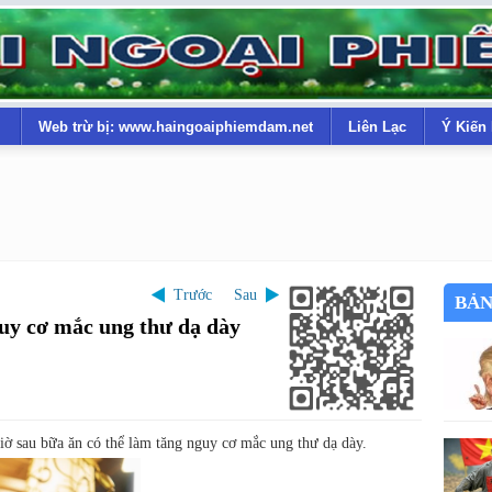
Web trừ bị: www.haingoaiphiemdam.net
Liên Lạc
Ý Kiến
Trước
Sau
BẢN
uy cơ mắc ung thư dạ dày
giờ sau bữa ăn có thể làm tăng nguy cơ mắc ung thư dạ dày.