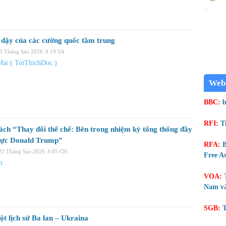
i dậy của các cường quốc tầm trung
23 Tháng Sáu 2026
9:19 SA
Mai ( ToiThichDoc )
Web
BBC:
b
RFI:
T
ách “Thay đổi thể chế: Bên trong nhiệm kỳ tổng thống đầy
lực Donald Trump”
RFA:
B
 22 Tháng Sáu 2026
4:05 CH
Free As
n
VOA:
Nam và
SGB:
T
ột lịch sử Ba lan – Ukraina