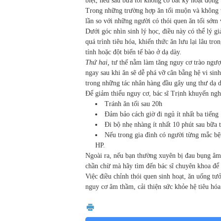
biệt, nếu sau bữa tối không có bất kỳ hoạt động 
Trong những trường hợp ăn tối muộn và không 
lần so với những người có thói quen ăn tối sớm 
Dưới góc nhìn sinh lý học, điều này có thể lý gi
quá trình tiêu hóa, khiến thức ăn lưu lại lâu t
tính hoặc đột biến tế bào ở dạ dày.
Thứ hai,
tư thế nằm làm tăng nguy cơ trào ngược
ngay sau khi ăn sẽ dễ phá vỡ cân bằng hệ vi sin
trong những tác nhân hàng đầu gây ung thư dạ d
Để giảm thiểu nguy cơ, bác sĩ Trịnh khuyến ngh
Tránh ăn tối sau 20h
Đảm bảo cách giờ đi ngủ ít nhất ba tiếng
Đi bộ nhẹ nhàng ít nhất 10 phút sau bữa 
Nếu trong gia đình có người từng mắc bện
HP.
Ngoài ra, nếu bạn thường xuyên bị đau bụng âm 
chần chừ mà hãy tìm đến bác sĩ chuyên khoa để
Việc điều chỉnh thói quen sinh hoạt, ăn uống t
nguy cơ âm thầm, cải thiện sức khỏe hệ tiêu hó