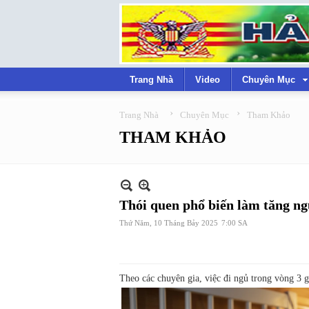
Trang Nhà
Video
Chuyên Mục
›
›
Trang Nhà
Chuyên Mục
Tham Khảo
THAM KHẢO
Thói quen phổ biến làm tăng ng
Thứ Năm, 10 Tháng Bảy 2025
7:00 SA
Theo các chuyên gia, việc đi ngủ trong vòng 3 