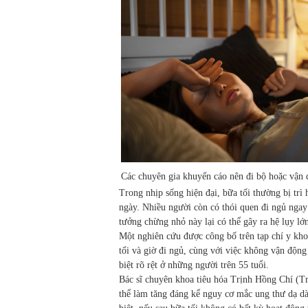
Các chuyên gia khuyến cáo nên đi bộ hoặc vận 
Trong nhịp sống hiện đại, bữa tối thường bị trì
ngày. Nhiều người còn có thói quen đi ngủ ngay
tưởng chừng nhỏ này lại có thể gây ra hệ lụy lớn
Một nghiên cứu được công bố trên tạp chí y kh
tối và giờ đi ngủ, cùng với việc không vận độn
biệt rõ rệt ở những người trên 55 tuổi.
Bác sĩ chuyên khoa tiêu hóa Trịnh Hồng Chí (Tru
thể làm tăng đáng kể nguy cơ mắc ung thư dạ dà