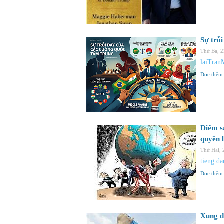
Sự trỗ
Thứ Ba, 
laiTran
Đọc thêm
Điểm s
quyền 
Thứ Hai,
tieng da
Đọc thêm
Xung đ