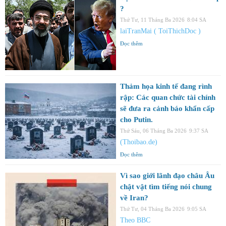
?
Thứ Tư, 11 Tháng Ba 2026
8:04 SA
laiTranMai ( ToiThichDoc )
Đọc thêm
Thảm họa kinh tế đang rình
rập: Các quan chức tài chính
sẽ đưa ra cảnh báo khẩn cấp
cho Putin.
Thứ Sáu, 06 Tháng Ba 2026
9:37 SA
(Thoibao.de)
Đọc thêm
Vì sao giới lãnh đạo châu Âu
chật vật tìm tiếng nói chung
về Iran?
Thứ Tư, 04 Tháng Ba 2026
9:05 SA
Theo BBC