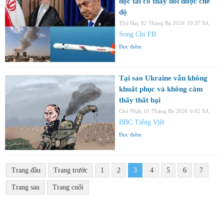
độc tài có thay đổi được chế
độ
Thứ Hai, 02 Tháng Ba 2026
10:37 SA
Song Chi FB
Đọc thêm
Tại sao Ukraine vẫn không
khuất phục và không cảm
thấy thất bại
Chủ Nhật, 01 Tháng Ba 2026
6:02 SA
BBC Tiếng Việt
Đọc thêm
Trang đầu
Trang trước
1
2
3
4
5
6
7
Trang sau
Trang cuối