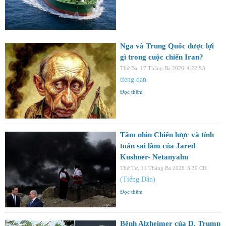
Nga và Trung Quốc được lợi
gì trong cuộc chiến Iran?
Thứ Ba, 17 Tháng Ba 2026
4:22 SA
tieng dan
Đọc thêm
Tầm nhìn Chiến lược và tính
toán sai lầm của Jared
Kushner- Netanyahu
Thứ Tư, 11 Tháng Ba 2026
3:39 CH
(Tiếng Dân)
Đọc thêm
Bệnh Alzheimer của D. Trump