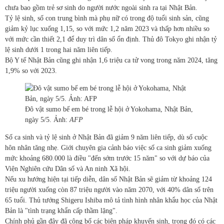
chưa bao gồm trẻ sơ sinh do người nước ngoài sinh ra tại Nhật Bản.
Tỷ lệ sinh, số con trung bình mà phụ nữ có trong độ tuổi sinh sản, cũng
giảm kỷ lục xuống 1,15, so với mức 1,2 năm 2023 và thấp hơn nhiều so
với mức cần thiết 2,1 để duy trì dân số ổn định. Thủ đô Tokyo ghi nhận tỷ
lệ sinh dưới 1 trong hai năm liên tiếp.
Bộ Y tế Nhật Bản cũng ghi nhận 1,6 triệu ca tử vong trong năm 2024, tăng
1,9% so với 2023.
Đô vật sumo bế em bé trong lễ hội ở Yokohama, Nhật Bản,
ngày 5/5. Ảnh:
AFP
Số ca sinh và tỷ lệ sinh ở Nhật Bản đã giảm 9 năm liên tiếp, dù số cuộc
hôn nhân tăng nhẹ. Giới chuyên gia cảnh báo việc số ca sinh giảm xuống
mức khoảng 680.000 là điều "đến sớm trước 15 năm" so với dự báo của
Viện Nghiên cứu Dân số và An ninh Xã hội.
Nếu xu hướng hiện tại tiếp diễn, dân số Nhật Bản sẽ giảm từ khoảng 124
triệu người xuống còn 87 triệu người vào năm 2070, với 40% dân số trên
65 tuổi. Thủ tướng Shigeru Ishiba mô tả tình hình nhân khẩu học của Nhật
Bản là "tình trạng khẩn cấp thầm lặng".
Chính phủ gần đây đã công bố các biện pháp khuyến sinh, trong đó có các