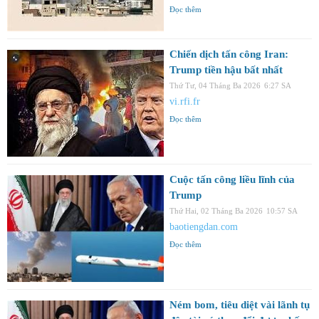
Đọc thêm
Chiến dịch tấn công Iran:
Trump tiền hậu bất nhất
Thứ Tư, 04 Tháng Ba 2026
6:27 SA
vi.rfi.fr
Đọc thêm
Cuộc tấn công liều lĩnh của
Trump
Thứ Hai, 02 Tháng Ba 2026
10:57 SA
baotiengdan.com
Đọc thêm
Ném bom, tiêu diệt vài lãnh tụ