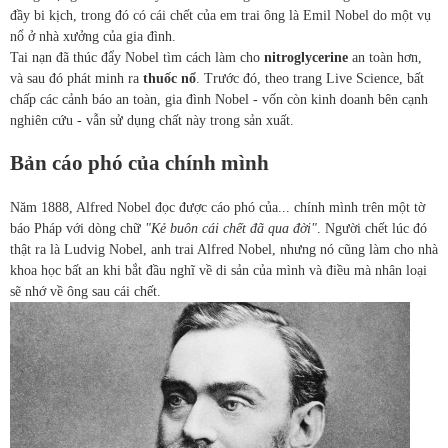
đầy bi kịch, trong đó có cái chết của em trai ông là Emil Nobel do một vụ
nổ ở nhà xưởng của gia đình.
Tai nạn đã thúc đẩy Nobel tìm cách làm cho
nitroglycerine
an toàn hơn,
và sau đó phát minh ra
thuốc nổ
. Trước đó, theo trang Live Science, bất
chấp các cảnh báo an toàn, gia đình Nobel - vốn còn kinh doanh bên cạnh
nghiên cứu - vẫn sử dụng chất này trong sản xuất.
Bản cáo phó của chính mình
Năm 1888, Alfred Nobel đọc được cáo phó của... chính mình trên một tờ
báo Pháp với dòng chữ
"Kẻ buôn cái chết đã qua đời"
. Người chết lúc đó
thật ra là Ludvig Nobel, anh trai Alfred Nobel, nhưng nó cũng làm cho nhà
khoa học bất an khi bắt đầu nghĩ về di sản của mình và điều mà nhân loại
sẽ nhớ về ông sau cái chết.