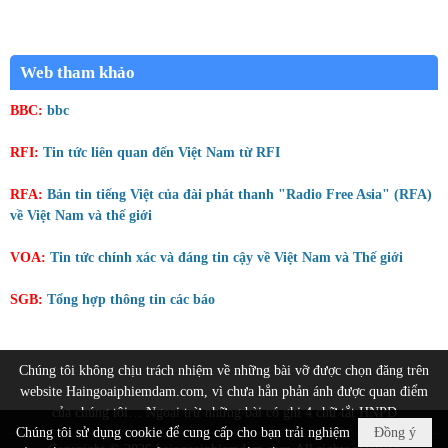
Web tham khảo
BBC:
bbc
RFI:
Tin tức liên quan đến Việt Nam từ RFI
RFA:
Bản tin tiếng Việt của đài phát thanh "Radio Free Asia" (RFA)
về Việt Nam và thế giới
VOA:
Tin tức chính xác và đáng tin cậy về Việt Nam và Thế giới
SGB:
Tổng hợp thông tin các báo
Chúng tôi không chịu trách nhiệm về những bài vỡ được chọn đăng trên
website Haingoaiphiemdam.com, vì chưa hẳn phản ánh được quan điểm
của chúng tôi… Ngoại trừ những bài có ghi 4 chữ tắt HNPD
Chúng tôi sử dụng cookie để cung cấp cho bạn trải nghiệm
Đồng ý