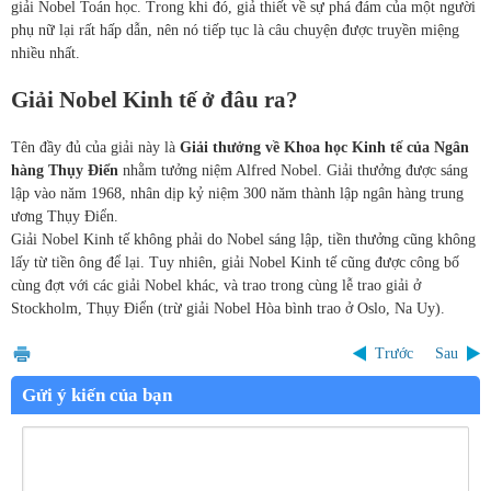
giải Nobel Toán học. Trong khi đó, giả thiết về sự phá đám của một người
phụ nữ lại rất hấp dẫn, nên nó tiếp tục là câu chuyện được truyền miệng
nhiều nhất.
Giải Nobel Kinh tế ở đâu ra?
Tên đầy đủ của giải này là
Giải thưởng về Khoa học Kinh tế của Ngân
hàng Thụy Điển
nhằm tưởng niệm Alfred Nobel. Giải thưởng được sáng
lập vào năm 1968, nhân dịp kỷ niệm 300 năm thành lập ngân hàng trung
ương Thụy Điển.
Giải Nobel Kinh tế không phải do Nobel sáng lập, tiền thưởng cũng không
lấy từ tiền ông để lại. Tuy nhiên, giải Nobel Kinh tế cũng được công bố
cùng đợt với các giải Nobel khác, và trao trong cùng lễ trao giải ở
Stockholm, Thụy Điển (trừ giải Nobel Hòa bình trao ở Oslo, Na Uy).
Trước
Sau
Gửi ý kiến của bạn