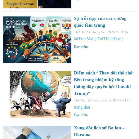
Sự trỗi dậy của các cường
quốc tầm trung
Thứ Ba, 23 Tháng Sáu 2026
9:19 SA
laiTranMai ( ToiThichDoc )
Đọc thêm
Điểm sách “Thay đổi thể chế:
Bên trong nhiệm kỳ tổng
thống đầy quyền lực Donald
Trump”
Thứ Hai, 22 Tháng Sáu 2026
4:05 CH
tieng dan
Đọc thêm
Xung đột lịch sử Ba lan –
Ukraina