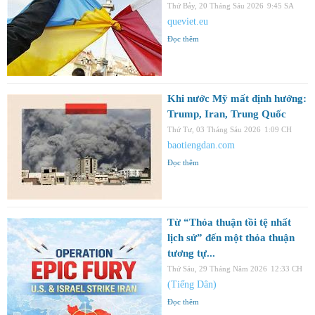
Thứ Bảy, 20 Tháng Sáu 2026
9:45 SA
queviet.eu
Đọc thêm
Khi nước Mỹ mất định hướng:
Trump, Iran, Trung Quốc
Thứ Tư, 03 Tháng Sáu 2026
1:09 CH
baotiengdan.com
Đọc thêm
Từ “Thỏa thuận tồi tệ nhất
lịch sử” đến một thỏa thuận
tương tự...
Thứ Sáu, 29 Tháng Năm 2026
12:33 CH
(Tiếng Dân)
Đọc thêm