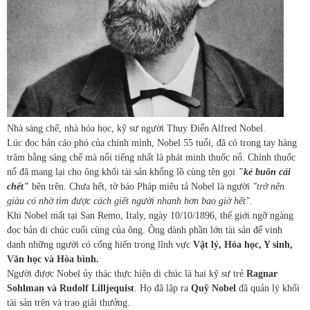
Nhà sáng chế, nhà hóa học, kỹ sư người Thụy Điển Alfred Nobel.
Lúc đọc bản cáo phó của chính mình, Nobel 55 tuổi, đã có trong tay hàng
trăm bằng sáng chế mà nổi tiếng nhất là phát minh thuốc nổ. Chính thuốc
nổ đã mang lại cho ông khối tài sản khổng lồ cùng tên gọi
"kẻ buôn cái
chết"
bên trên. Chưa hết, tờ báo Pháp miêu tả Nobel là người
"trở nên
giàu có nhờ tìm được cách giết người nhanh hơn bao giờ hết".
Khi Nobel mất tại San Remo, Italy, ngày 10/10/1896, thế giới ngỡ ngàng
đọc bản di chúc cuối cùng của ông. Ông dành phần lớn tài sản để vinh
danh những người có cống hiến trong lĩnh vực
Vật lý, Hóa học, Y sinh,
Văn học và Hòa bình.
Người được Nobel ủy thác thực hiện di chúc là hai kỹ sư trẻ
Ragnar
Sohlman và Rudolf Lilljequist
. Họ đã lập ra
Quỹ Nobel
đã quản lý khối
tài sản trên và trao giải thưởng.