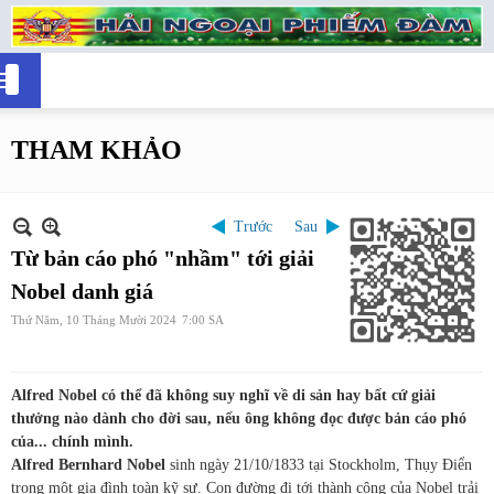
THAM KHẢO
Trước
Sau
Từ bản cáo phó "nhầm" tới giải
Nobel danh giá
Thứ Năm, 10 Tháng Mười 2024
7:00 SA
Alfred Nobel có thể đã không suy nghĩ về di sản hay bất cứ giải
thưởng nào dành cho đời sau, nếu ông không đọc được bản cáo phó
của... chính mình.
Alfred Bernhard Nobel
sinh ngày 21/10/1833 tại Stockholm, Thụy Điển
trong một gia đình toàn kỹ sư. Con đường đi tới thành công của Nobel trải