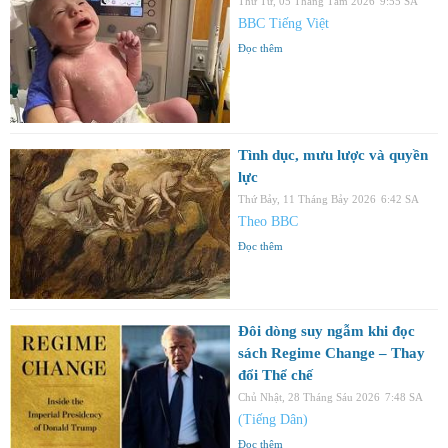
Thứ Tư, 05 Tháng Tám 2026
9:55 SA
BBC Tiếng Việt
Đọc thêm
Tình dục, mưu lược và quyền
lực
Thứ Bảy, 11 Tháng Bảy 2026
6:42 SA
Theo BBC
Đọc thêm
Đôi dòng suy ngẫm khi đọc
sách Regime Change – Thay
đổi Thể chế
Chủ Nhật, 28 Tháng Sáu 2026
7:48 SA
(Tiếng Dân)
Đọc thêm