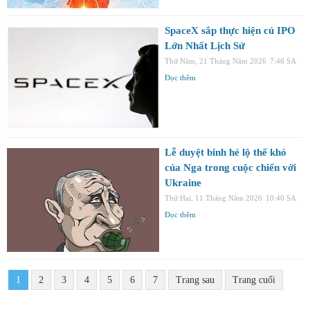
SpaceX sắp thực hiện cú IPO
Lớn Nhất Lịch Sử
Thứ Năm, 21 Tháng Năm 2026
7:46 SA
Đọc thêm
Lễ duyệt binh hé lộ thế khó
của Nga trong cuộc chiến với
Ukraine
Thứ Hai, 11 Tháng Năm 2026
10:40 SA
Đọc thêm
1
2
3
4
5
6
7
Trang sau
Trang cuối