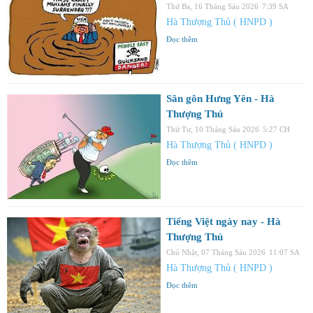
Thứ Ba, 16 Tháng Sáu 2026
7:39 SA
Hà Thượng Thủ ( HNPD )
Đọc thêm
Sân gôn Hưng Yên - Hà
Thượng Thủ
Thứ Tư, 10 Tháng Sáu 2026
5:27 CH
Hà Thượng Thủ ( HNPD )
Đọc thêm
Tiếng Việt ngày nay - Hà
Thượng Thủ
Chủ Nhật, 07 Tháng Sáu 2026
11:07 SA
Hà Thượng Thủ ( HNPD )
Đọc thêm