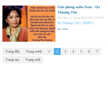
Giải phóng miền Nam - Hà
Thượng Thủ
Thứ Năm, 14 Tháng Năm 2026
4:20 CH
Hà Thượng Thủ ( HNPD )
Đọc thêm
Trang đầu
Trang trước
1
2
3
4
5
6
7
Trang sau
Trang cuối