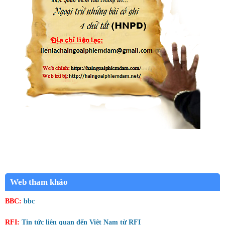
Web tham khảo
BBC:
bbc
RFI:
Tin tức liên quan đến Việt Nam từ RFI