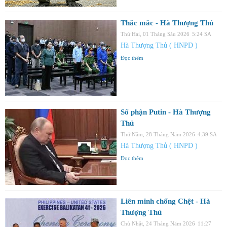
Thắc mắc - Hà Thượng Thủ
Thứ Hai, 01 Tháng Sáu 2026
5:24 SA
Hà Thượng Thủ ( HNPD )
Đọc thêm
Số phận Putin - Hà Thượng
Thủ
Thứ Năm, 28 Tháng Năm 2026
4:39 SA
Hà Thượng Thủ ( HNPD )
Đọc thêm
Liên minh chống Chệt - Hà
Thượng Thủ
Chủ Nhật, 24 Tháng Năm 2026
11:27