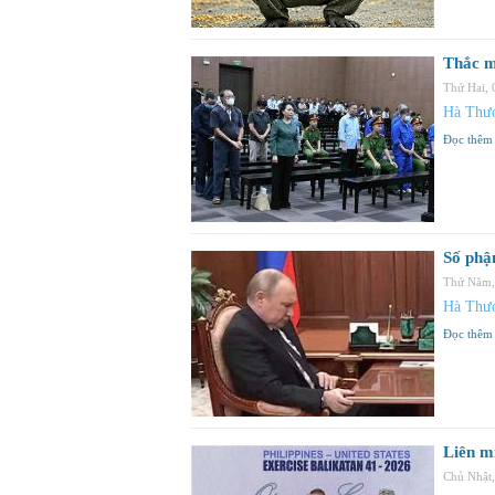
Thắc m
Thứ Hai,
Hà Thư
Đọc thêm
Số phậ
Thứ Năm,
Hà Thư
Đọc thêm
Liên m
Chủ Nhật