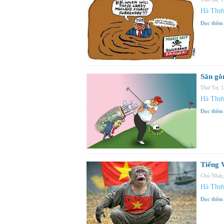
Hà Thư
Đọc thêm
Sân gô
Thứ Tư, 
Hà Thư
Đọc thêm
Tiếng 
Chủ Nhật
Hà Thư
Đọc thêm