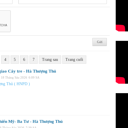
4
5
6
7
Trang sau
Trang cuối
giao Cây tre - Hà Thượng Thủ
 18 Tháng Sáu 2026
6:09 SA
ợng Thủ ( HNPD )
hiến Mỹ- Ba Tư - Hà Thượng Thủ
16 Tháng Sáu 2026
7:39 SA