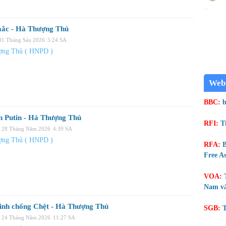
ắc - Hà Thượng Thủ
 01 Tháng Sáu 2026
5:24 SA
ợng Thủ ( HNPD )
Web
BBC:
b
n Putin - Hà Thượng Thủ
RFI:
T
 28 Tháng Năm 2026
4:39 SA
ợng Thủ ( HNPD )
RFA:
B
Free As
VOA:
Nam và
inh chống Chệt - Hà Thượng Thủ
SGB:
T
, 24 Tháng Năm 2026
11:27 SA