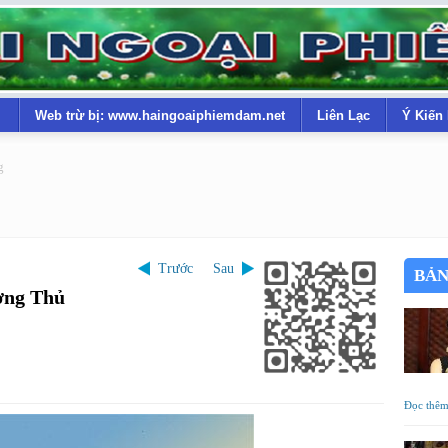
Web trừ bị: www.haingoaiphiemdam.net
Liên Lạc
Ý Kiến
g
Trước
Sau
BẢN
ợng Thủ
Đọc thê