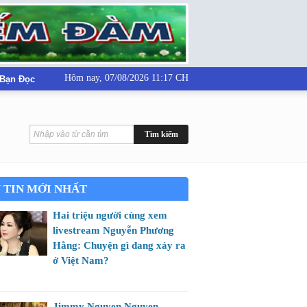
Hôm nay,
07/08/2026 11:17 CH
 Bạn Đọc
 TIN MỚI NHẤT
Hai triệu người cùng xem
livestream Nguyễn Phương
Hằng: Chuyện gì đang xảy ra
ở Việt Nam?
m
Jimmy Nguyen Nguyen -