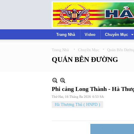
Trang Nhà
Video
Chuyên Mục
›
›
Trang Nhà
Chuyên Mục
Quán Bên Đườn
QUÁN BÊN ĐƯỜNG
Phi cảng Long Thành - Hà Thư
Thứ Hai, 16 Tháng Ba 2026
6:53 SA
Hà Thượng Thủ ( HNPD )