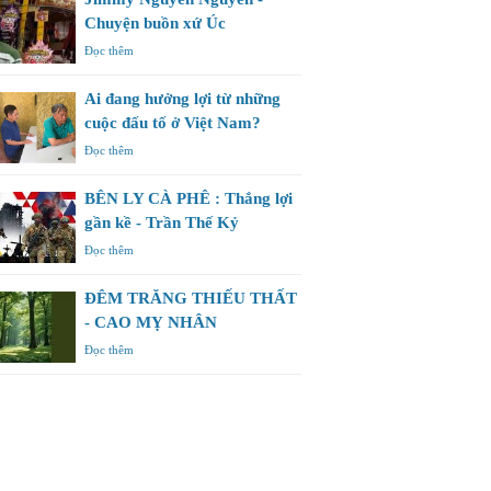
Chuyện buồn xứ Úc
Đọc thêm
Ai đang hưởng lợi từ những
cuộc đấu tố ở Việt Nam?
Đọc thêm
BÊN LY CÀ PHÊ : Thắng lợi
gần kề - Trần Thế Kỷ
Đọc thêm
ĐÊM TRĂNG THIẾU THẤT
- CAO MỴ NHÂN
Đọc thêm