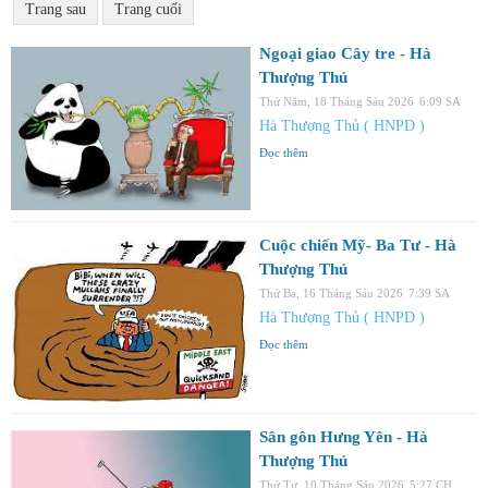
Trang sau
Trang cuối
Ngoại giao Cây tre - Hà
Thượng Thủ
Thứ Năm, 18 Tháng Sáu 2026
6:09 SA
Hà Thượng Thủ ( HNPD )
Đọc thêm
Cuộc chiến Mỹ- Ba Tư - Hà
Thượng Thủ
Thứ Ba, 16 Tháng Sáu 2026
7:39 SA
Hà Thượng Thủ ( HNPD )
Đọc thêm
Sân gôn Hưng Yên - Hà
Thượng Thủ
Thứ Tư, 10 Tháng Sáu 2026
5:27 CH