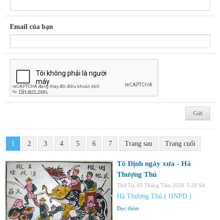
Email của bạn
1
2
3
4
5
6
7
Trang sau
Trang cuối
Tô Định ngày xưa - Hà
Thượng Thủ
Thứ Tư, 05 Tháng Tám 2026
5:20 SA
Hà Thượng Thủ ( HNPD )
Đọc thêm