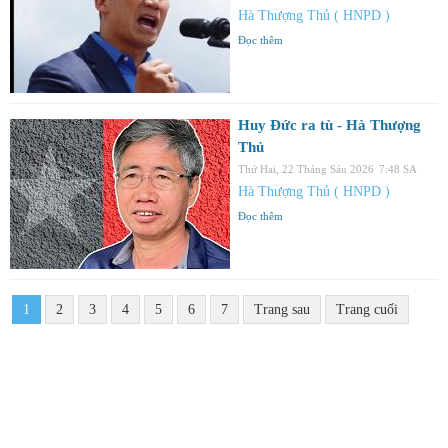
Hà Thượng Thủ ( HNPD )
Đọc thêm
Huy Đức ra tù - Hà Thượng
Thủ
Thứ Hai, 22 Tháng Sáu 2026
7:48 SA
Hà Thượng Thủ ( HNPD )
Đọc thêm
1
2
3
4
5
6
7
Trang sau
Trang cuối