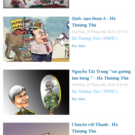
Quốc nạn tham ô - Hà
Thượng Thủ
Thứ Năm, 30 Tháng Bảy 2026
6:57 SA
Hà Thượng Thủ ( HNPD )
Đọc thêm
Nguyễn Tất Trung "soi gương
tìm bóng " - Hà Thượng Thủ
Thứ Năm, 23 Tháng Bảy 2026
6:08 SA
Hà Thượng Thủ ( HNPD )
Đọc thêm
Chuyên với Thanh - Hà
Thượng Thủ