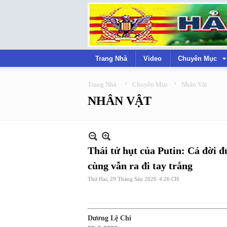
Trang Nhà
Video
Chuyên Mục
›
›
Trang Nhà
Chuyên Mục
Nhân Vật
NHÂN VẬT
Thái tử hụt của Putin: Cả đời đ
cùng vẫn ra đi tay trắng
Thứ Hai, 29 Tháng Sáu 2026
4:26 CH
Dương Lệ Chi