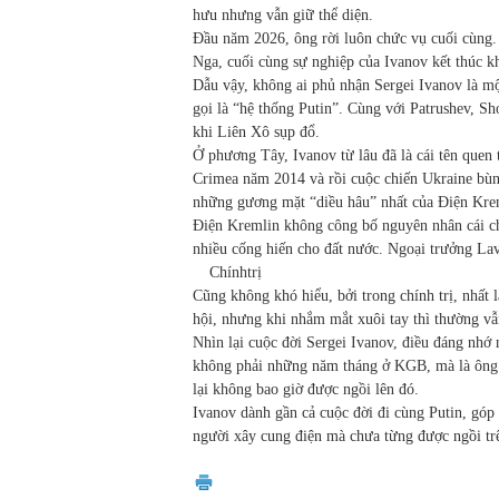
hưu nhưng vẫn giữ thể diện.
Đầu năm 2026, ông rời luôn chức vụ cuối cùng.
Nga, cuối cùng sự nghiệp của Ivanov kết thúc kh
Dẫu vậy, không ai phủ nhận Sergei Ivanov là m
gọi là “hệ thống Putin”. Cùng với Patrushev, S
khi Liên Xô sụp đổ.
Ở phương Tây, Ivanov từ lâu đã là cái tên quen 
Crimea năm 2014 và rồi cuộc chiến Ukraine bùn
những gương mặt “diều hâu” nhất của Điện Kre
Điện Kremlin không công bố nguyên nhân cái chế
nhiều cống hiến cho đất nước. Ngoại trưởng Lav
Chính
trị
Cũng không khó hiểu, bởi trong chính trị, nhất 
hội, nhưng khi nhắm mắt xuôi tay thì thường vẫ
Nhìn lại cuộc đời Sergei Ivanov, điều đáng nhớ
không phải những năm tháng ở KGB, mà là ông t
lại không bao giờ được ngồi lên đó.
Ivanov dành gần cả cuộc đời đi cùng Putin, góp
người xây cung điện mà chưa từng được ngồi tr