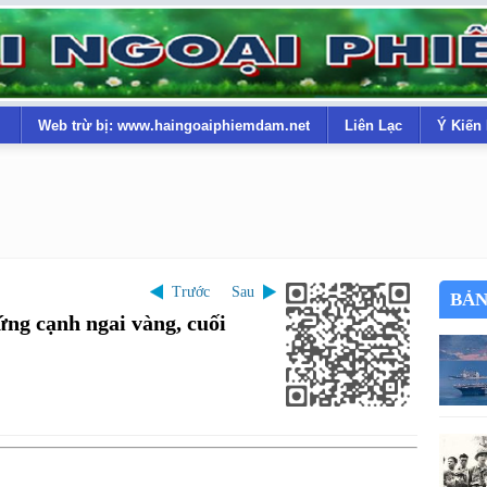
Web trừ bị: www.haingoaiphiemdam.net
Liên Lạc
Ý Kiến
Trước
Sau
BẢN
ứng cạnh ngai vàng, cuối