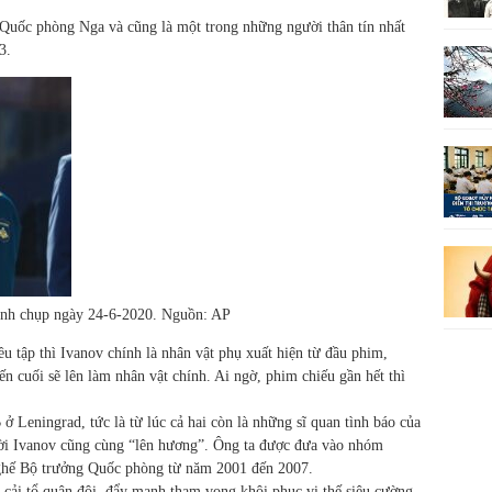
Quốc phòng Nga và cũng là một trong những người thân tín nhất
3.
Ảnh chụp ngày 24-6-2020. Nguồn: AP
 tập thì Ivanov chính là nhân vật phụ xuất hiện từ đầu phim,
n cuối sẽ lên làm nhân vật chính. Ai ngờ, phim chiếu gần hết thì
 Leningrad, tức là từ lúc cả hai còn là những sĩ quan tình báo của
ời Ivanov cũng cùng “lên hương”. Ông ta được đưa vào nhóm
 ghế Bộ trưởng Quốc phòng từ năm 2001 đến 2007.
, cải tổ quân đội, đẩy mạnh tham vọng khôi phục vị thế siêu cường