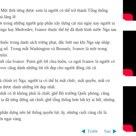
 Một thời từng được xem là người có thể trở thành Tổng thống
á lặng lẽ.
ột trong những người góp phần xây dựng cái mà ngày nay người ta
hoigu hay Medvedev, Ivanov thuộc thế hệ đã định hình nước Nga sau
thuộc trong danh sách trừng phạt, đặc biệt sau khi Nga sáp nhập
g nổ. Trong mắt Washington và Brussels, Ivanov là một trong
mlin.
t của Ivanov. Putin gửi lời chia buồn, ca ngợi Ivanov là người có
rov cũng dành những lời tốt đẹp cho người đồng chí cũ.
là chính trị Nga, người ta có thể bị mất chức, mất quyền, mất cơ
n được dành những lời đẹp nhất.
 nhất có lẽ không phải là chiếc ghế Bộ trưởng Quốc phòng, cũng
a đã từng đứng sát chiếc ghế tổng thống hơn bất kỳ ai hết, nhưng
 phần dựng nên hệ thống quyền lực ấy, nhưng cuối cùng chỉ là
ên ngai vàng.
Trước
Sau