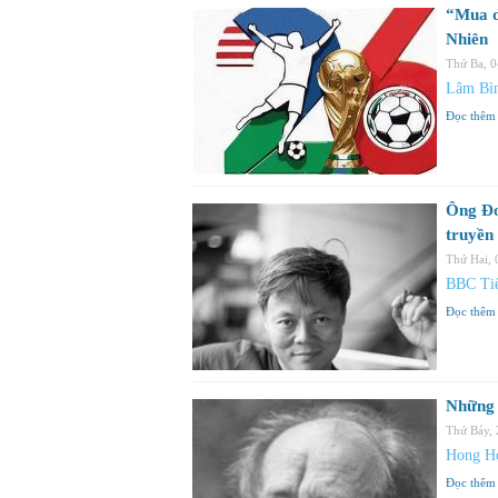
“Mua d
Nhiên
Thứ Ba, 
Lâm Bì
Đọc thêm
Ông Đo
truyền
Thứ Hai,
BBC Tiế
Đọc thêm
Những t
Thứ Bảy,
Hong Ho
Đọc thêm