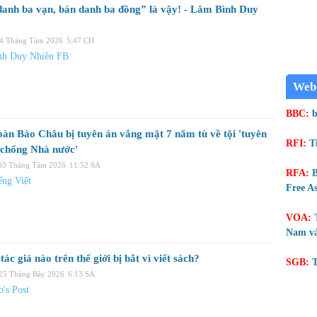
anh ba vạn, bán danh ba đồng” là vậy! - Lâm Bình Duy
04 Tháng Tám 2026
5:47 CH
nh Duy Nhiên FB
Web
BBC:
b
àn Bảo Châu bị tuyên án vắng mặt 7 năm tù về tội 'tuyên
RFI:
T
 chống Nhà nước'
 03 Tháng Tám 2026
11:52 SA
RFA:
B
ng Việt
Free As
VOA:
Nam và
ác giả nào trên thế giới bị bắt vì viết sách?
SGB:
T
 25 Tháng Bảy 2026
6:13 SA
's Post