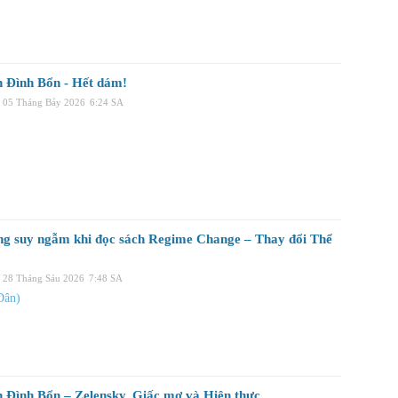
 Đình Bổn - Hết dám!
, 05 Tháng Bảy 2026
6:24 SA
ng suy ngẫm khi đọc sách Regime Change – Thay đổi Thể
, 28 Tháng Sáu 2026
7:48 SA
Dân)
 Đình Bổn – Zelensky, Giấc mơ và Hiện thực