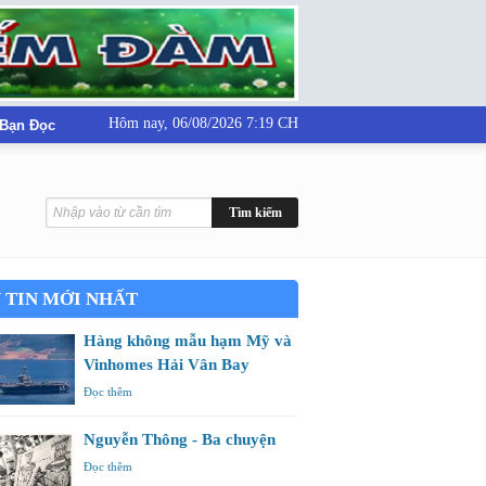
Hôm nay,
06/08/2026 7:19 CH
 Bạn Đọc
 TIN MỚI NHẤT
Hàng không mẫu hạm Mỹ và
Vinhomes Hải Vân Bay
Đọc thêm
Nguyễn Thông - Ba chuyện
Đọc thêm