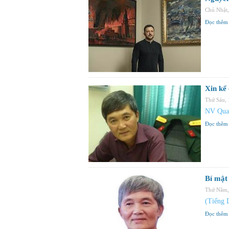
Chủ Nhật
Đọc thêm
Xin kể
Thứ Sáu,
NV Qua
Đọc thêm
Bí mật
Thứ Năm,
(Tiếng 
Đọc thêm