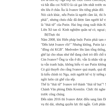
và bắt đầu coi NATO là cái gai lớn nhất trước
tên lửa ở châu Âu là Ivanov lên tiếng phản đối.
Nói cách khác, nếu Putin là người cầm lái, thì 
phải”, nhưng chưa chắc đã được làm người kế vị
là “thái tử” của Putin. Hai ông cùng xuất thân
Liên Xô tan rã. Kinh nghiệm quân sự có, ngoại 
Bộ
Thực thi
Năm 2008, khi Hiến pháp buộc Putin phải tạm rờ
“Đến lượt Ivanov rồi!” Nhưng không, Putin lại 
“đồng chí KGB”. Medvedev lên làm tổng thống, 
ghế lại cho nhau như thể đang chơi trò đổi chỗ t
Còn Ivanov? Ông ta vẫn ở đó, vẫn là nhân vật q
ta vẫn tranh luận, không hiểu vì sao Putin khôn
Có giả thuyết cho rằng Ivanov quá mạnh, quá độ
là kiểu chính trị Nga, một người kế vị lý tưởng
ngồi luôn cái ghế của sếp.
Thế là “thái tử” Ivanov trở thành “thái tử hụt
Chánh Văn phòng Điện Kremlin. Chức thì nghe rấ
trước công chúng.
Đến năm 2016 thì Ivanov được điều sang làm Đặc
vụ thì dài, nhưng quyền lực thì ngắn. Giới phâ