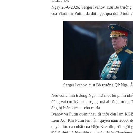
28-6-2026
Ngày 26-6-2026, Sergei Ivanov, cựu Bộ trưởng 
của Vladimir Putin, đã đột ngột qua đời ở tuổi 7
Sergei Ivanov, cựu Bộ trưởng QP Nga. 
Nếu coi chính trường Nga như một bộ phim nhiều
đóng vai cực kỳ quan trọng, mà ai cũng tưởng đế
ông bị biên kịch… cho ra rìa.
Ivanov và Putin quen nhau từ thời còn làm KGB ở
Liên Xô. Khi Putin lên nắm quyền năm 2000, đ
quyền lực cao nhất của Điện Kremlin, rồi ngồi
Đó là thời kỳ Nga tiếp tục cuộc chiến Chechnya