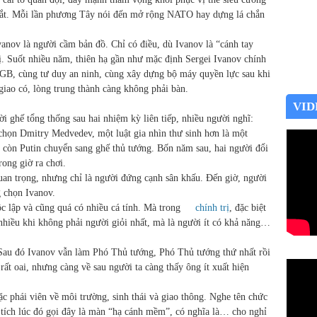
 mắt. Mỗi lần phương Tây nói đến mở rộng NATO hay dựng lá chắn
Ivanov là người cầm bản đồ. Chỉ có điều, dù Ivanov là “cánh tay
. Suốt nhiều năm, thiên hạ gần như mặc định Sergei Ivanov chính
 KGB, cùng tư duy an ninh, cùng xây dựng bộ máy quyền lực sau khi
giao có, lòng trung thành càng không phải bàn.
VID
i ghế tổng thống sau hai nhiệm kỳ liên tiếp, nhiều người nghĩ:
chọn Dmitry Medvedev, một luật gia nhìn thư sinh hơn là một
còn Putin chuyển sang ghế thủ tướng. Bốn năm sau, hai người đổi
rong giờ ra chơi.
uan trọng, nhưng chỉ là người đứng cạnh sân khấu. Đến giờ, người
g chọn Ivanov.
c lập và cũng quá có nhiều cá tính. Mà trong
chính trị
, đặc biệt
 nhiều khi không phải người giỏi nhất, mà là người ít có khả năng…
”! Sau đó Ivanov vẫn làm Phó Thủ tướng, Phó Thủ tướng thứ nhất rồi
t oai, nhưng càng về sau người ta càng thấy ông ít xuất hiện
 phái viên về môi trường, sinh thái và giao thông. Nghe tên chức
n tích lúc đó gọi đây là màn “hạ cánh mềm”, có nghĩa là… cho nghỉ