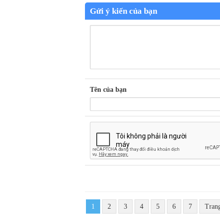
Gửi ý kiến của bạn
Tên của bạn
1
2
3
4
5
6
7
Tran