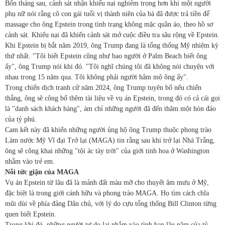
Bốn tháng sau, cảnh sát nhận khiếu nại nghiêm trọng hơn khi một người
phụ nữ nói rằng cô con gái tuổi vị thành niên của bà đã được trả tiền để
massage cho ông Epstein trong tình trạng không mặc quần áo, theo hồ sơ
cảnh sát. Khiếu nại đã khiến cảnh sát mở cuộc điều tra sâu rộng về Epstein.
Khi Epstein bị bắt năm 2019, ông Trump đang là tổng thống Mỹ nhiệm kỳ
thứ nhất. "Tôi biết Epstein cũng như bao người ở Palm Beach biết ông
ấy", ông Trump nói khi đó. "Tôi nghĩ chúng tôi đã không nói chuyện với
nhau trong 15 năm qua. Tôi không phải người hâm mộ ông ấy".
Trong chiến dịch tranh cử năm 2024, ông Trump tuyên bố nếu chiến
thắng, ông sẽ công bố thêm tài liệu về vụ án Epstein, trong đó có cả cái gọi
là "danh sách khách hàng", ám chỉ những người đã đến thăm một hòn đảo
của tỷ phú.
Cam kết này đã khiến những người ủng hộ ông Trump thuộc phong trào
Làm nước Mỹ Vĩ đại Trở lại (MAGA) tin rằng sau khi trở lại Nhà Trắng,
ông sẽ công khai những "tội ác tày trời" của giới tinh hoa ở Washington
nhắm vào trẻ em.
Nỗi tức giận của MAGA
Vụ án Epstein từ lâu đã là mảnh đất màu mỡ cho thuyết âm mưu ở Mỹ,
đặc biệt là trong giới cánh hữu và phong trào MAGA. Họ tìm cách chĩa
mũi dùi về phía đảng Dân chủ, với lý do cựu tổng thống Bill Clinton từng
quen biết Epstein.
Trong khi đó, những người tự do lại nhắm vào tình bạn lâu năm của tỷ