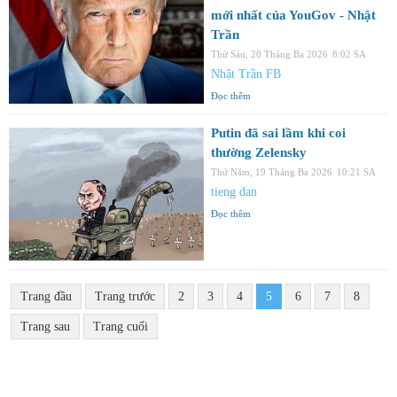
mới nhất của YouGov - Nhật
Trần
Thứ Sáu, 20 Tháng Ba 2026
8:02 SA
Nhật Trần FB
Đọc thêm
Putin đã sai lầm khi coi
thường Zelensky
Thứ Năm, 19 Tháng Ba 2026
10:21 SA
tieng dan
Đọc thêm
Trang đầu
Trang trước
2
3
4
5
6
7
8
Trang sau
Trang cuối