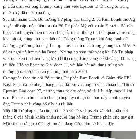
phú ấu dâm với ông Trump, cũng như việc Epstein tự tử trong tù trong
nhiệm kỳ đầu tiên của ông.
Sau khi nhậm chức Bộ trưởng Tư pháp đầu tháng 2, bà Pam Bondi thường
xuyên đề cập cuộc điều tra của Bộ Tư pháp Mỹ với vụ án Epstein. Bà cáo
buộc chính quyền tiền nhiệm che giấu nhiều thông tin liên quan và sẽ công
khai tất cả, đúng như cam kết của Tổng thống Trump khi ông tranh cử.
Những người ủng hộ ông Trump nhiệt thành nhất trong phong trào MAGA
đã ca ngợi nỗ lực của bà Bondi. Nhưng họ sớm thất vọng khi Bộ Tư pháp
và Cục Điều tra Liên bang Mỹ (FBI) cùng tháng công bố khoảng 100 trang
tài liệu "Hồ sơ Epstein: Giai đoạn 1", với hầu hết nội dung trùng với
những gì đã được tòa án giải mật hồi năm 2024.
Các nguồn thạo tin nói Bộ trưởng Tư pháp Pam Bondi và Giám đốc FBI
Kash Patel đã bổ nhiệm hàng chục đặc vụ và công tố viên chuẩn bị "Hồ sơ
Epstein: Giai đoạn 2", nhưng chưa rõ đợt công bố tài liệu tiếp theo là khi
nào. Phe Dân chủ nhanh chóng chớp lấy cơ hội để thúc đẩy chính quyền
ông Trump phải công bố đầy đủ tài liệu.
Việc Bộ Tư pháp chưa công bố thêm về hồ sơ Epstein và bình luận hồi
tháng 6 của Musk khiến nhiều người ủng hộ ông Trump phản ứng gay gắt.
Một số cho rằng có điều gì mờ ám đang được tìm cách che đậy.