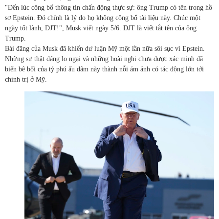
"Đến lúc công bố thông tin chấn động thực sự: ông Trump có tên trong hồ
sơ Epstein. Đó chính là lý do họ không công bố tài liệu này. Chúc một
ngày tốt lành, DJT!", Musk viết ngày 5/6. DJT là viết tắt tên của ông
Trump.
Bài đăng của Musk đã khiến dư luận Mỹ một lần nữa sôi sục vì Epstein.
Những sự thật đáng lo ngại và những hoài nghi chưa được xác minh đã
biến bê bối của tỷ phú ấu dâm này thành nỗi ám ảnh có tác động lớn tới
chính trị ở Mỹ.