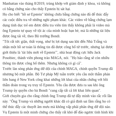
Manhattan vào tháng 8/2019, trùng khớp với giám định y khoa, và không
có bằng chứng nào cho thấy Epstein bị sát hại.
Họ cho biết "hồ sơ Epstein" không chứa bằng chứng nào đủ để thúc đẩy
các cuộc điều tra về những nghi phạm khác. Các video về bằng chứng lạm
dụng tình dục trẻ em được điều tra viên tìm thấy không phải là video mà
ông Epstein tự quay về tội ác của mình hoặc bạn bè, mà là những tài liệu
được ông tải về, theo Bộ trưởng Bondi.
"Tôi rất tức giận, thất vọng, như bị lợi dụng sau khi đến Nhà Trắng và
nhận một hồ sơ toàn là thông tin đã được công bố từ trước, nhưng lại được
giới thiệu là 'tài liệu mới về Epstein'", nhà hoạt động cực hữu Jack
Posobiec, thành viên phong trào MAGA, nói. "Họ bảo rằng sẽ còn nhiều
thông tin được công bố thêm. Nhưng không có gì cả".
Trước làn sóng phản ứng dữ dội của chính MAGA, chính quyền Trump đã
nhượng bộ một phần. Bộ Tư pháp Mỹ tuần trước yêu cầu một thẩm phán
liên bang ở New York công khai những lời khai của nhân chứng với bồi
thẩm đoàn trong vụ truy tố Epstein. Yêu cầu được đưa ra sau khi ông
Trump ủy quyền cho bà Bondi "cung cấp tất cả lời khai liên quan".
Giới chuyên gia cho rằng chính ông Trump đã tự đẩy mình vào rắc rối lần
này. "Ông Trump và những người khác đã có giả định sai lầm rằng họ có
thể thúc đẩy các thuyết âm mưu mà không vấp phải phản ứng dữ dội nào.
Vụ Epstein là một minh chứng cho thấy rất khó để đảo ngược tình hình khi