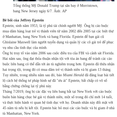
Tổng thống Mỹ Donald Trump tại sân bay ở Morristown,
bang New Jersey ngày 6/7. Ảnh:
AP
Bê bối của Jeffrey Epstein
Epstein, sinh năm 1953, là tỷ phú tài chính người Mỹ. Ông bị cáo buộc
mua dâm hàng loạt trẻ vị thành viên từ năm 2002 đến 2005 tại các biệt thự
ở Manhattan, bang New York và bang Florida. Epstein để bạn gái cũ
Ghislaine Maxwell làm người tuyển dụng và quản lý các cô gái trẻ để phục
vụ nhu cầu tình dục của mình.
Ông bị truy tố vào năm 2006 sau cuộc điều tra của FBI và cảnh sát Florida.
Hai năm sau, ông đạt thỏa thuận nhận tội với tòa án bang để tránh các cáo
buộc liên bang có thể dẫn tới án tù nghiêm trọng hơn. Epstein đã thừa nhận
hai trọng tội, trong đó có mua dâm trẻ vị thành niên và bị giam 13 tháng.
Tuy nhiên, trong nhiều năm sau đó, báo
Miami Herald
đã đăng loạt bài tiết
lộ cách hệ thống tư pháp hình sự đã "ưu ái" Epstein, bất chấp có vô số
bằng chứng chống lại tỷ phú này.
Tháng 7/2019, ông bị các đặc vụ liên bang bắt tại New York với cáo buộc
buôn bán hàng chục bé gái vị thành niên, một số trong đó chỉ mới 14 tuổi,
và thực hiện hành vi quan hệ tình dục với họ. Doanh nhân này đối mặt với
45 năm tù nếu bị kết tội. Epstein bác bỏ mọi các cáo buộc và bị giam ở nhà
tù Manhattan, New York.