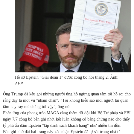
Hồ sơ Epstein "Giai đoạn 1" được công bố hồi tháng 2. Ảnh:
AFP
Ông Trump đã kêu gọi những người ủng hộ ngừng quan tâm tới hồ sơ, cho
rằng đây là một vụ "nhàm chán". "Tôi không hiểu sao mọi người lại quan
tâm hay say mê chúng tới vậy", ông nói.
Phản ứng của phong trào MAGA càng thêm dữ dội khi Bộ Tư pháp và FBI
ngày 7/7 công bố bản ghi nhớ, kết luận không có bằng chứng nào cho thấy
tỷ phú ấu dâm Epstein "lập danh sách khách hàng" như nhiều tin đồn.
Bản ghi nhớ dài hai trang này xác nhận Epstein đã tự sát trong nhà tù