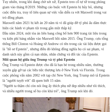
Tuy nhiên, trong khi đang chờ xét xử, Epstein treo cổ tự tử trong phòng
giam vào tháng 8/2019. Những cáo buộc với Epstein bị hủy bỏ, nhưng
cuộc điều tra, truy tố liên quan sự việc vẫn diễn ra với Maxwell trong vai
trò đồng phạm.
Maxwell năm 2021 bị kết án 20 năm tù vì đã giúp đỡ tỷ phú ấu dâm thực
hiện các hành vi phạm tội trong gần một thập kỷ.
Đầu năm 2024, một tòa án liên bang công bố hơn 900 trang tài liệu trong
vụ kiện phỉ báng nhằm vào Maxwell hồi năm 2015. Ông Trump, cựu tổng
thống Bill Clinton và Hoàng tử Andrew có tên trong các tài liệu được gọi
là "hồ sơ Epstein", nhưng điều đó không đồng nghĩa họ có sai phạm, vì
danh sách này gồm cả nạn nhân, nhân chứng và đối tác của Epstein.
Mối quan hệ giữa ông Trump và tỷ phú Epstein
Ông Trump và Epstein được cho đã là bạn bè trong nhiều năm, thường
xuyên gặp gỡ tại các bữa tiệc thượng lưu ở New York và Florida. Trong
cuộc phỏng vấn năm 2002 với tạp chí New York, ông Trump mô tả Epstein
là "người tuyệt vời" đã quen biết 15 năm.
"Người ta thậm chí còn nói ông ấy thích phụ nữ đẹp nhiều như tôi thích,
và nhiều người trong số họ còn khá trẻ", ông Trump nói khi đó.