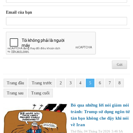
Email của bạn
Trang đầu
Trang trước
2
3
4
5
6
7
8
Trang sau
Trang cuối
Bỏ qua những lời nói giảm nói
tránh: Trump sử dụng ngôn từ
tàn bạo không che đậy khi nói
về Iran
Thứ Bảy, 04 Tháng Tư 2026
5:46 SA