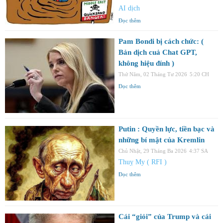
AI dịch
Đọc thêm
Pam Bondi bị cách chức: (
Bản dịch cuả Chat GPT,
không hiệu đính )
Thứ Năm, 02 Tháng Tư 2026
5:20 CH
Đọc thêm
Putin : Quyền lực, tiền bạc và
những bí mật của Kremlin
Chủ Nhật, 29 Tháng Ba 2026
4:37 SA
Thuỵ My ( RFI )
Đọc thêm
Cái “giỏi” của Trump và cái