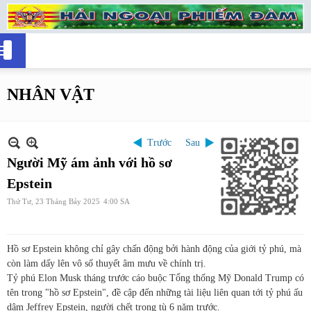
NHÂN VẬT
Trước
Sau
Người Mỹ ám ảnh với hồ sơ
Epstein
Thứ Tư, 23 Tháng Bảy 2025
4:00 SA
Hồ sơ Epstein không chỉ gây chấn động bởi hành động của giới tỷ phú, mà
còn làm dấy lên vô số thuyết âm mưu về chính trị.
Tỷ phú Elon Musk tháng trước cáo buộc Tổng thống Mỹ Donald Trump có
tên trong "hồ sơ Epstein", đề cập đến những tài liệu liên quan tới tỷ phú ấu
dâm Jeffrey Epstein, người chết trong tù 6 năm trước.