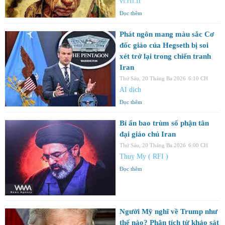
vi.rfi.fr
Đọc thêm
Phát ngôn mang màu sắc Cơ
đốc giáo của Hegseth bị soi
xét trở lại trong chiến tranh
Iran
Thứ Sáu, 20 Tháng Ba 2026
6:10 CH
AI dịch
Đọc thêm
Bí ẩn bao trùm số phận tân
đại giáo chủ Iran
Thứ Sáu, 20 Tháng Ba 2026
6:00 CH
Thuỵ My ( RFI )
Đọc thêm
Người Mỹ nghĩ về Trump như
thế nào? Phân tích từ khảo sát