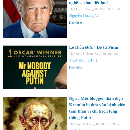
nghề… chọc tiết lợn!
Thứ Tư, 25 Tháng Ba 2026
10:56 SA
Nguyễn Hoàng Văn
Đọc thêm
Lê Diễn Đức - Đệ tử Putin
Thứ Ba, 24 Tháng Ba 2026
8:04 SA
Thuỵ My ( RFI )
Đọc thêm
Nga : Một blogger thân điện
Kremlin bị đưa vào bệnh viện
tâm thần vì chỉ trích tổng
thống Putin
Thứ Bảy, 21 Tháng Ba 2026
6:29 SA