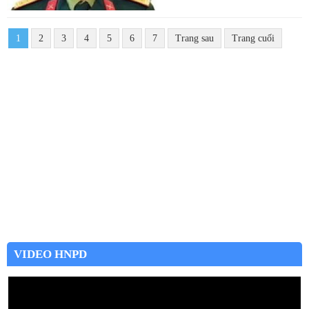
1
2
3
4
5
6
7
Trang sau
Trang cuối
VIDEO HNPD