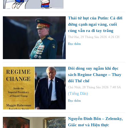
Thái tử hụt của Putin: Cả đời
đứng cạnh ngai vàng, cuối
cùng vẫn ra đi tay trắng
Thứ Hai, 29 Tháng Sáu 2026
4:26 CH
Đọc thêm
Đôi dòng suy ngẫm khi đọc
sách Regime Change – Thay
đổi Thể chế
Chủ Nhật, 28 Tháng Sáu 2026
7:48 SA
(Tiếng Dân)
Đọc thêm
Nguyễn Đình Bổn – Zelensky,
Giấc mơ và Hiện thực