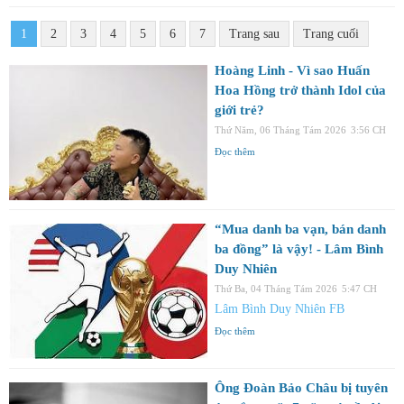
1
2
3
4
5
6
7
Trang sau
Trang cuối
Hoàng Linh - Vì sao Huấn
Hoa Hồng trở thành Idol của
giới trẻ?
Thứ Năm, 06 Tháng Tám 2026
3:56 CH
Đọc thêm
“Mua danh ba vạn, bán danh
ba đồng” là vậy! - Lâm Bình
Duy Nhiên
Thứ Ba, 04 Tháng Tám 2026
5:47 CH
Lâm Bình Duy Nhiên FB
Đọc thêm
Ông Đoàn Bảo Châu bị tuyên