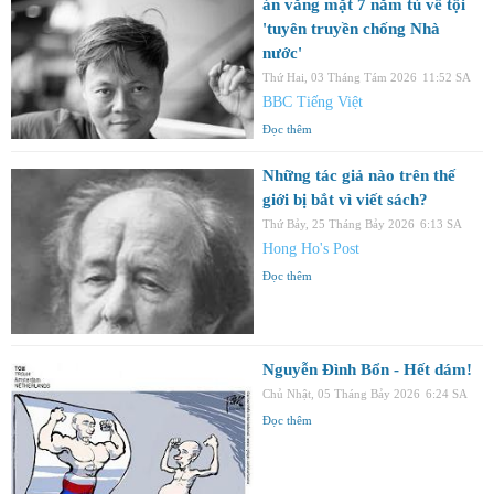
án vắng mặt 7 năm tù về tội
'tuyên truyền chống Nhà
nước'
Thứ Hai, 03 Tháng Tám 2026
11:52 SA
BBC Tiếng Việt
Đọc thêm
Những tác giả nào trên thế
giới bị bắt vì viết sách?
Thứ Bảy, 25 Tháng Bảy 2026
6:13 SA
Hong Ho's Post
Đọc thêm
Nguyễn Đình Bổn - Hết dám!
Chủ Nhật, 05 Tháng Bảy 2026
6:24 SA
Đọc thêm