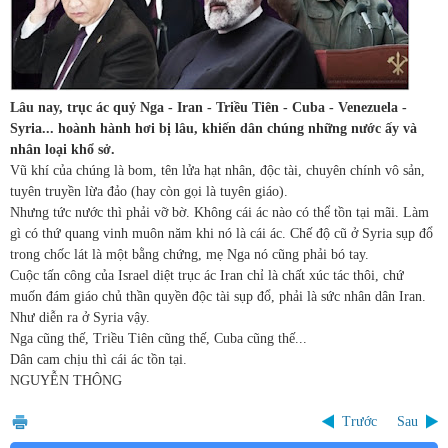
Lâu nay, trục ác quỷ Nga - Iran - Triều Tiên - Cuba - Venezuela -
Syria... hoành hành hơi bị lâu, khiến dân chúng những nước ấy và
nhân loại khổ sở.
Vũ khí của chúng là bom, tên lửa hạt nhân, độc tài, chuyên chính vô sản,
tuyên truyền lừa đảo (hay còn gọi là tuyên giáo).
Nhưng tức nước thì phải vỡ bờ. Không cái ác nào có thể tồn tại mãi. Làm
gì có thứ quang vinh muôn năm khi nó là cái ác. Chế độ cũ ở Syria sụp đổ
trong chốc lát là một bằng chứng, mẹ Nga nó cũng phải bó tay.
Cuộc tấn công của Israel diệt trục ác Iran chỉ là chất xúc tác thôi, chứ
muốn đám giáo chủ thần quyền độc tài sụp đổ, phải là sức nhân dân Iran.
Như diễn ra ở Syria vậy.
Nga cũng thế, Triều Tiên cũng thế, Cuba cũng thế...
Dân cam chịu thì cái ác tồn tại.
NGUYỄN THÔNG
Trước
Sau