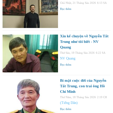
Chủ Nhật, 21 Tháng Sáu 2026
6:13 SA
Đọc thêm
Xin kể chuyện về Nguyễn Tất
Trung như tôi biết - NV
Quang
Thứ Sáu, 19 Tháng Sáu 2026
6:22 SA
NV Quang
Đọc thêm
Bí mật cuộc đời của Nguyễn
Tất Trung, con trai ông Hồ
Chí Minh
Thứ Năm, 18 Tháng Sáu 2026
2:19 CH
(Tiếng Dân)
Đọc thêm