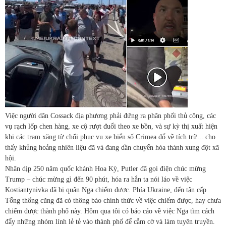
Việc người dân Cossack địa phương phải đứng ra phân phối thủ công, các
vụ rạch lốp chen hàng, xe cộ rượt đuổi theo xe bồn, và sự kỳ thị xuất hiện
khi các trạm xăng từ chối phục vụ xe biển số Crimea đổ về tích trữ... cho
thấy khủng hoảng nhiên liệu đã và đang dần chuyển hóa thành xung đột xã
hội.
Nhân dịp 250 năm quốc khánh Hoa Kỳ, Putler đã gọi điện chúc mừng
Trump – chúc mừng gì đến 90 phút, hóa ra hắn ta nói láo về việc
Kostiantynivka đã bị quân Nga chiếm được. Phía Ukraine, đến tận cấp
Tổng thống cũng đã có thông báo chính thức về việc chiếm được, hay chưa
chiếm được thành phố này. Hôm qua tôi có báo cáo về việc Nga tìm cách
đẩy những nhóm lính lẻ tẻ vào thành phố để cắm cờ và làm tuyên truyền.