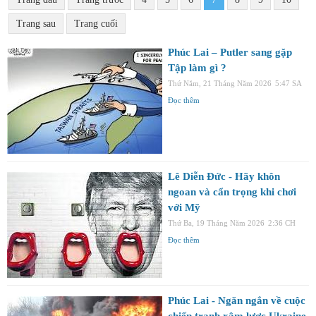
Trang sau
Trang cuối
Phúc Lai – Putler sang gặp
Tập làm gì ?
Thứ Năm, 21 Tháng Năm 2026
5:47 SA
Đọc thêm
Lê Diễn Đức - Hãy khôn
ngoan và cẩn trọng khi chơi
với Mỹ
Thứ Ba, 19 Tháng Năm 2026
2:36 CH
Đọc thêm
Phúc Lai - Ngăn ngắn về cuộc
chiến tranh xâm lược Ukraine