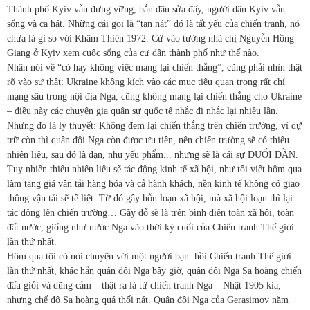
Thành phố Kyiv vẫn đứng vững, bắn đâu sửa đấy, người dân Kyiv vẫn
sống và ca hát. Những cái gọi là “tan nát” đó là tất yếu của chiến tranh, nó
chưa là gì so với Khâm Thiên 1972. Cứ vào tường nhà chị Nguyễn Hồng
Giang ở Kyiv xem cuộc sống của cư dân thành phố như thế nào.
Nhân nói về “có hay không việc mang lại chiến thắng”, cũng phải nhìn thật
rõ vào sự thật: Ukraine không kích vào các mục tiêu quan trọng rất chí
mạng sâu trong nội địa Nga, cũng không mang lại chiến thắng cho Ukraine
– điều này các chuyên gia quân sự quốc tế nhắc đi nhắc lại nhiều lần.
Nhưng đó là lý thuyết: Không đem lại chiến thắng trên chiến trường, vì dự
trữ còn thì quân đội Nga còn được ưu tiên, nên chiến trường sẽ có thiếu
nhiên liệu, sau đó là đạn, nhu yếu phẩm... nhưng sẽ là cái sự ĐUỐI DẦN.
Tuy nhiên thiếu nhiên liệu sẽ tác động kinh tế xã hội, như tôi viết hôm qua
làm tăng giá vận tải hàng hóa và cả hành khách, nền kinh tế không có giao
thông vận tải sẽ tê liệt. Từ đó gây hỗn loạn xã hội, mà xã hội loạn thì lại
tác động lên chiến trường… Gãy đổ sẽ là trên bình diện toàn xã hội, toàn
đất nước, giống như nước Nga vào thời kỳ cuối của Chiến tranh Thế giới
lần thứ nhất.
Hôm qua tôi có nói chuyện với một người bạn: hồi Chiến tranh Thế giới
lần thứ nhất, khác hẳn quân đội Nga bây giờ, quân đội Nga Sa hoàng chiến
đấu giỏi và dũng cảm – thật ra là từ chiến tranh Nga – Nhật 1905 kia,
nhưng chế độ Sa hoàng quá thối nát. Quân đội Nga của Gerasimov năm