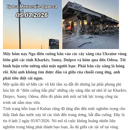
Mấy hôm nay Nga điên cuồng bắn vào các cây xăng của Ukraine vùng
biên giới các tỉnh Kharkiv, Sumy, Dnipro và hôm qua đến Odesa. Tôi
bình luận trên tường nhà một người bạn: Phải bắn cây xăng là hỏng
rồi. Khi anh không tìm được đầu và giữa của chuỗi cung ứng, anh
phải tiêu diệt cái ngọn.
Một quân đội sở hữu các vũ khí tầm xa đắt đỏ nhưng lại phải phung phí
hỏa lực đi “điên cuồng bắn phá” những cây xăng dân sự nhỏ lẻ tại Kharkiv,
Dnipro, Sumy, Odesa, điều đó phản ánh một sự bất lực trong công tác
trinh sát nắm mục tiêu.
Tình trạng hỗn loạn ở Kuban cũng đã tăng dần đến mức nghiêm trọng cho
thấy lãnh đạo nước này từ các tỉnh đến trung ương, bắt đầu cuống. Đây là
tin ở ảnh 2 ngày 05/07/2026. Nó mô tả cuộc khủng hoảng nhiên liệu
nghiêm trọng bùng phát thành bạo loạn, ẩu đả giữa các tài xế tại vùng