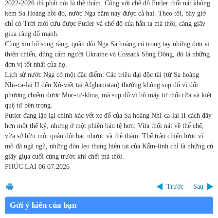
2022-2026 thì phải nói là thê thảm. Cộng với chế độ Putler thối nát không
kém Sa Hoàng hồi đó, nước Nga năm nay được cả hai. Theo tôi, bây giờ
chỉ có Trời mới cứu được Putler và chế độ của hắn ta mà thôi, càng giãy
giụa càng đổ mạnh.
Cũng xin bổ sung rằng, quân đội Nga Sa hoàng có trong tay những đơn vị
thiện chiến, dũng cảm người Ukraine và Cossack Sông Đông, đó là những
đơn vị tốt nhất của họ.
Lịch sử nước Nga có một đặc điểm: Các triều đại độc tài (từ Sa hoàng
Nhi-ca-lai II đến Xô-viết tại Afghanistan) thường không sụp đổ vì đối
phương chiếm được Mục-tư-khoa, mà sụp đổ vì bộ máy tự thối rữa và kiệt
quệ từ bên trong.
Putler đang lặp lại chính xác vết xe đổ của Sa hoàng Nhi-ca-lai II cách đây
hơn một thế kỷ, nhưng ở một phiên bản tệ hơn: Vừa thối nát về thể chế,
vừa sở hữu một quân đội bạc nhược và thê thảm. Thế trận chiến lược vĩ
mô đã ngã ngũ, những đòn leo thang hiện tại của Kẩm-linh chỉ là những cú
giãy giụa cuối cùng trước khi chết mà thôi.
PHÚC LAI
06.07.2026
Trước
Sau
Gửi ý kiến của bạn