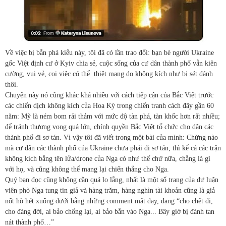
Về việc bị bắn phá kiểu này, tôi đã có lần trao đổi: bạn bè người Ukraine
gốc Việt định cư ở Kyiv chia sẻ, cuộc sống của cư dân thành phố vẫn kiên
cường, vui vẻ, coi việc có thể
thiệt mạng do không kích như bị sét đánh
thôi.
Chuyện này nó cũng khác khá nhiều với cách tiếp cận của Bắc Việt trước
các chiến dịch không kích của Hoa Kỳ trong chiến tranh cách đây gần 60
năm: Mỹ là ném bom rải thảm với mức độ tàn phá, tàn khốc hơn rất nhiều;
để tránh thương vong quá lớn, chính quyền Bắc Việt tổ chức cho dân các
thành phố đi sơ tán. Vì vậy tôi đã viết trong một bài của mình: Chừng nào
mà cư dân các thành phố của Ukraine chưa phải đi sơ tán, thì kể cả các trận
không kích bằng tên lửa/drone của Nga có như thế chứ nữa, chẳng là gì
với họ, và cũng không thể mang lại chiến thắng cho Nga.
Quý bạn đọc cũng không cần quá lo lắng, nhất là một số trang của dư luận
viên phò Nga tung tin giả và hàng trăm, hàng nghìn tài khoản cũng là giả
nốt hò hét xuống dưới bằng những comment mất dạy, dạng “cho chết đi,
cho đáng đời, ai bảo chống lại, ai bảo bắn vào Nga... Bây giờ bị đánh tan
nát thành phố…”