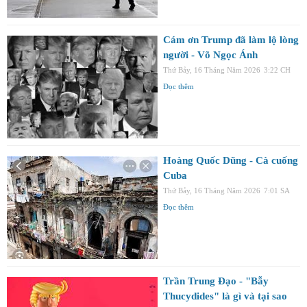
Cám ơn Trump đã làm lộ lòng
người - Võ Ngọc Ánh
Thứ Bảy, 16 Tháng Năm 2026
3:22 CH
Đọc thêm
Hoàng Quốc Dũng - Cà cuống
Cuba
Thứ Bảy, 16 Tháng Năm 2026
7:01 SA
Đọc thêm
Trần Trung Đạo - "Bẫy
Thucydides" là gì và tại sao