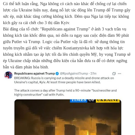
Có thể kết luận rằng, Nga không có cách nào khác để chống cự lại chiến
lược của Ukraine hiện nay, đang nỗ lực tác động lên Trump để Trump gây
sức ép, mặt khác tăng cường không kích. Đêm qua Nga lại tiếp tục không
kích gây ra cái chết cho 3 thị dân Kyiv.
Bài đăng của tổ chức “Republicans against Trump” ở ảnh 3 vạch trần vụ
không kích tàn khốc đêm qua, nó diễn ra ngay sau cuộc điện đàm 90 phút
giữa Putler và Trump. Logic của Putler vậy là đã rõ: sử dụng thông tin
tuyên truyền giả dối về việc chiếm Kostiantynivka kết hợp với hỏa lực
không kích nhằm tạo áp lực tối đa lên chính quyền Mỹ, hy vọng Trump sẽ
ép Ukraine chấp nhận những điều kiện của hắn đưa ra để có được ngừng
bắn và đàm phán hòa bình.