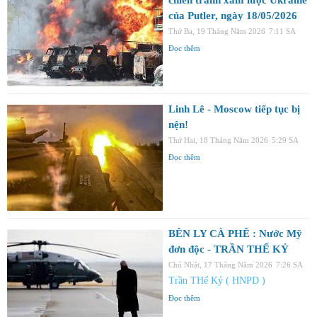
của Putler, ngày 18/05/2026
Thứ Ba, 19 Tháng Năm 2026
7:11 SA
Đọc thêm
Linh Lê - Moscow tiếp tục bị
nện!
Thứ Hai, 18 Tháng Năm 2026
5:29 SA
Đọc thêm
BÊN LY CÀ PHÊ : Nước Mỹ
đơn độc - TRẦN THẾ KỶ
Chủ Nhật, 17 Tháng Năm 2026
7:26 SA
Trần THế Kỷ ( HNPD )
Đọc thêm