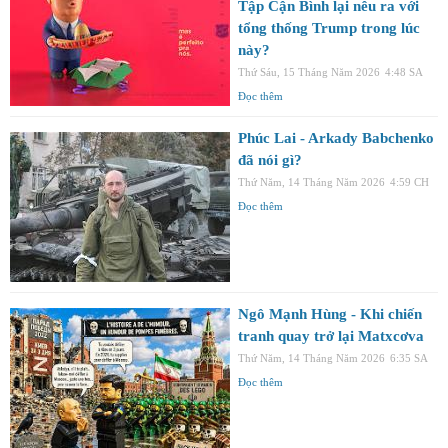
Tập Cận Bình lại nêu ra với
tổng thống Trump trong lúc
này?
Thứ Sáu, 15 Tháng Năm 2026
4:48 SA
Đọc thêm
Phúc Lai - Arkady Babchenko
đã nói gì?
Thứ Năm, 14 Tháng Năm 2026
4:59 CH
Đọc thêm
Ngô Mạnh Hùng - Khi chiến
tranh quay trở lại Matxcơva
Thứ Năm, 14 Tháng Năm 2026
6:35 SA
Đọc thêm