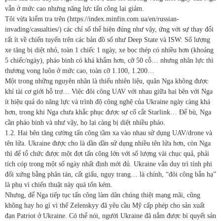
vẫn ở mức cao nhưng năng lực tấn công lại giảm.
Tôi vừa kiểm tra trên (https://index.minfin.com.ua/en/russian-
invading/casualties/) các chỉ số thể hiện đúng như vậy, ứng với sự thay đổi
rất ít về chiến tuyến trên các bản đồ số như Deep State và ISW: Số lượng
xe tăng bị diệt nhỏ, toàn 1 chiếc 1 ngày, xe bọc thép có nhiều hơn (khoảng
5 chiếc/ngày), pháo binh có khá khẩm hơn, cỡ 50 cỗ… nhưng nhân lực thì
thương vong luôn ở mức cao, toàn cỡ 1.100, 1.200…
Một trong những nguyên nhân là thiếu nhiên liệu, quân Nga không được
khí tài cơ giới hỗ trợ… Việc đôi công UAV với nhau giữa hai bên với Nga
ít hiệu quả do năng lực và trình độ công nghệ của Ukraine ngày càng khá
hơn, trong khi Nga chưa khắc phục được sự cố cắt Starlink… Để bù, Nga
cần pháo binh và như vậy, họ lại càng bị diệt nhiều pháo.
1.2. Hai bên tăng cường tấn công tầm xa vào nhau sử dụng UAV/drone và
tên lửa. Ukraine được cho là dần dần sử dụng nhiều tên lửa hơn, còn Nga
thì để tổ chức được một đợt tấn công lớn với số lượng vài chục quả, phải
tích cóp trong một số ngày nhất định mới đủ. Ukraine vẫn duy trì tính phi
đối xứng bằng phân tán, cất giấu, ngụy trang… là chính, “đôi công bắn hạ”
là phụ vì chiến thuật này quá tốn kém.
Nhưng, để Nga tiếp tục tấn công làm dân chúng thiệt mạng mãi, cũng
không hay ho gì vì thế Zelenskyy đã yêu cầu Mỹ cấp phép cho sản xuất
đạn Patriot ở Ukraine. Có thể nói, người Ukraine đã nắm được bí quyết sản