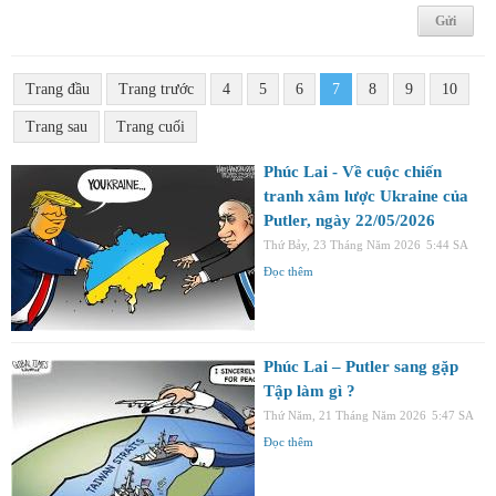
Trang đầu
Trang trước
4
5
6
7
8
9
10
Trang sau
Trang cuối
Phúc Lai - Về cuộc chiến
tranh xâm lược Ukraine của
Putler, ngày 22/05/2026
Thứ Bảy, 23 Tháng Năm 2026
5:44 SA
Đọc thêm
Phúc Lai – Putler sang gặp
Tập làm gì ?
Thứ Năm, 21 Tháng Năm 2026
5:47 SA
Đọc thêm