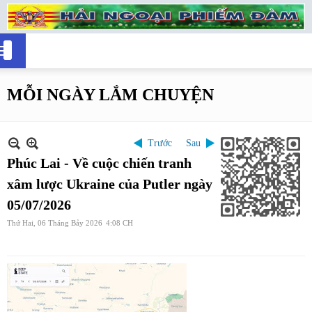
MỖI NGÀY LẮM CHUYỆN
Trước
Sau
Phúc Lai - Về cuộc chiến tranh
xâm lược Ukraine của Putler ngày
05/07/2026
Thứ Hai, 06 Tháng Bảy 2026
4:08 CH