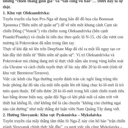
những “chiến thắng giòn giã” và “tấn công vũ bão”… Dưới đây là sự
thật.
1. Khu vực Oleksandrivka:
Tuyên truyền của bọn Pro-Nga sử dụng bản đồ đồ họa của Военная
Хроника (“Biên niên sử quân sự”) để vẽ nên một khung cảnh Cụm tác
chiến Đông (“Vostok”) vừa chiếm xong Oleksandrivka (bên cạnh
Pisanki/Pisanky) và chuẩn bị tiến dọc theo quốc lộ N-15, chỉ cần vượt con
mương là Pokrovskoe đã nằm trong tầm tay.
Thực tế khi đặt nó lên trên DeepState Map đã chỉ ra một lỗi ngụy tạo cơ
bản đầy thô thiển từ “Biên niên sử quân sự”. Vị trí Oleksandrivka và
Pokrovskoe mà chúng đang mô tả thực chất nằm sâu trong vùng kiểm soát
của Ukraine và cách chiến tuyến thực tế lúc này đến 20 ki-lô-mét (tính từ
khu vực Berestove/Ternove).
Việc các kênh của Nga thường xuyên đánh tráo các ngôi làng trùng tên
hoặc phóng đại độ sâu của mũi tiến quân lên tới hàng chục ki-lô-mét là trò
mèo quen thuộc. Để tiến được 20 ki-lô-mét trong bối cảnh chiến tranh tiêu
hao bằng drone hiện nay, quân đội Nga có khi phải mất cả năm trời với
thiệt hại khổng lồ, chứ không thể là câu chuyện “không còn chướng ngại
nào cản đường” như mấy thằng dư luận viên Nam Quảng Tây đang viết.
2. Hướng Slovyansk: Khu vực Pyskunivka – Mykolaivka
Tuyên truyền của mấy thằng tâm thần fò Nga-Z này còn hô hào “trận chiến
giành Slovyansk chính thức bắt đầu”, ca ngợi việc tấn công Mykolaivka –