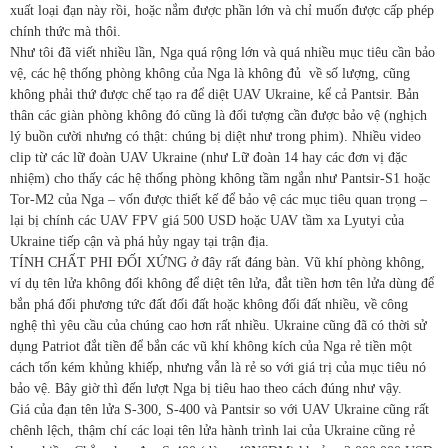
xuất loại đạn này rồi, hoặc nắm được phần lớn và chỉ muốn được cấp phép
chính thức mà thôi.
Như tôi đã viết nhiều lần, Nga quá rộng lớn và quá nhiều mục tiêu cần bảo
vệ, các hệ thống phòng không của Nga là không đủ
về số lượng, cũng
không phải thứ được chế tạo ra để diệt UAV Ukraine, kể cả Pantsir. Bản
thân các giàn phòng không đó cũng là đối tượng cần được bảo vệ (nghịch
lý buồn cười nhưng có thật: chúng bị diệt như trong phim). Nhiều video
clip từ các lữ đoàn UAV Ukraine (như Lữ đoàn 14 hay các đơn vị đặc
nhiệm) cho thấy các hệ thống phòng không tầm ngắn như Pantsir-S1 hoặc
Tor-M2 của Nga – vốn được thiết kế để bảo vệ các mục tiêu quan trọng –
lại bị chính các UAV FPV giá 500 USD hoặc UAV tầm xa Lyutyi của
Ukraine tiếp cận và phá hủy ngay tại trận địa.
TÍNH CHẤT PHI ĐỐI XỨNG ở đây rất đáng bàn. Vũ khí phòng không,
ví dụ tên lửa không đối không để diệt tên lửa, đắt tiền hơn tên lửa dùng để
bắn phá đối phương tức đất đối đất hoặc không đối đất nhiều, về công
nghệ thì yêu cầu của chúng cao hơn rất nhiều. Ukraine cũng đã có thời sử
dụng Patriot đắt tiền để bắn các vũ khí không kích của Nga rẻ tiền một
cách tốn kém khủng khiếp, nhưng vẫn là rẻ so với giá trị của mục tiêu nó
bảo vệ. Bây giờ thì đến lượt Nga bị tiêu hao theo cách đúng như vậy.
Giá của đạn tên lửa S-300, S-400 và Pantsir so với UAV Ukraine cũng rất
chênh lệch, thậm chí các loại tên lửa hành trình lai của Ukraine cũng rẻ