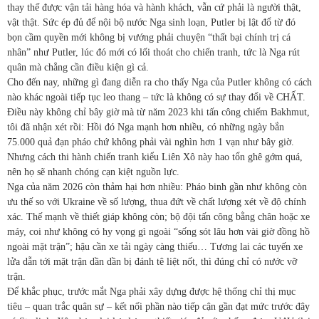
thay thế được vận tải hàng hóa và hành khách, vẫn cứ phải là người thật,
vật thật. Sức ép đủ để nội bộ nước Nga sinh loạn, Putler bị lật đổ từ đó
bọn cầm quyền mới không bị vướng phải chuyện “thất bại chính trị cá
nhân” như Putler, lúc đó mới có lối thoát cho chiến tranh, tức là Nga rút
quân mà chẳng cần điều kiện gì cả.
Cho đến nay, những gì đang diễn ra cho thấy Nga của Putler không có cách
nào khác ngoài tiếp tục leo thang – tức là không có sự thay đổi về CHẤT.
Điều này không chỉ bây giờ mà từ năm 2023 khi tấn công chiếm Bakhmut,
tôi đã nhận xét rồi: Hồi đó Nga mạnh hơn nhiều, có những ngày bắn
75.000 quả đạn pháo chứ không phải vài nghìn hơn 1 vạn như bây giờ.
Nhưng cách thi hành chiến tranh kiểu Liên Xô này hao tổn ghê gớm quá,
nên họ sẽ nhanh chóng cạn kiệt nguồn lực.
Nga của năm 2026 còn thảm hại hơn nhiều: Pháo binh gần như không còn
ưu thế so với Ukraine về số lượng, thua đứt về chất lượng xét về độ chính
xác. Thế mạnh về thiết giáp không còn; bộ đội tấn công bằng chân hoặc xe
máy, coi như không có hy vọng gì ngoài “sống sót lâu hơn vài giờ đồng hồ
ngoài mặt trận”; hậu cần xe tải ngày càng thiếu… Tương lai các tuyến xe
lửa dẫn tới mặt trận dần dần bị đánh tê liệt nốt, thì đúng chỉ có nước vỡ
trận.
Để khắc phục, trước mắt Nga phải xây dựng được hệ thống chỉ thị mục
tiêu – quan trắc quân sự – kết nối phần nào tiếp cận gần đạt mức trước đây