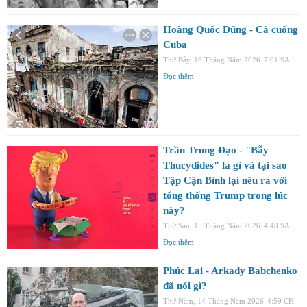
Hoàng Quốc Dũng - Cà cuống
Cuba
Thứ Bảy, 16 Tháng Năm 2026
7:01 SA
Đọc thêm
Trần Trung Đạo - "Bẫy
Thucydides" là gì và tại sao
Tập Cận Bình lại nêu ra với
tổng thống Trump trong lúc
này?
Thứ Sáu, 15 Tháng Năm 2026
4:48 SA
Đọc thêm
Phúc Lai - Arkady Babchenko
đã nói gì?
Thứ Năm, 14 Tháng Năm 2026
4:59 CH