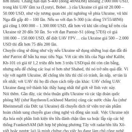
hơn nhiều. Chẳng hạn đạn S-400 (dòng 48N6DM) khoảng 2.000.000 USD,
trong khi UAV tầm xa (Lyutyi, Bober...) của Ukraine có giá từ 20.000 –
50.000 USD, như vậy tương quan chi phí nghiêng về phía Ukraine, vũ khí
Nga đắt gấp 40 – 100 lần. Nếu so với đạn S-300 (các dòng 5V55/48N6)
giá cũng 1.000.000 – 1.300.000 USD, đắt hơn vũ khí tấn công kể trên của
Ukraine từ 20 đến 50 lần. So với đạn Pantsir-S1 (dòng 57E6) có giá
100.000 – 150.000 USD, để diệt UAV FPV… của Ukraine giá 500 – 2.000
USD thì đắt hơn 75 đến 200 lần.
Chuyện cũng sẽ đúng như vậy nếu Ukraine sử dụng những loại đạn đắt đỏ
như Patriot để bắn hạ mục tiêu Nga. Với các tên lửa của Nga như Kalibr,
Kh-101 có giá từ 1,2 triệu đến hơn 3 triệu USD/quả thì còn cân bằng,
nhưng nếu để chống các loại rẻ hơn như Shahed, thì nó trở nên quá đắt. Vì
vậy với người Ukraine, để chống tên lửa thì chỉ có tránh, ẩn nấp, sơ tán là
tốt nhất; với UAV thì họ đã chọn cách tiếp cận khác: UAV chống UAV.
Ukraine đang trở thành bậc thầy hạng nhất thế giới về lĩnh vực này.
Nói thêm. Gần đây, các thỏa thuận giữa Ukraine và các tập đoàn quốc
phòng Mỹ (như Raytheon/Lockheed Martin) cùng các nước châu Âu (như
Rheinmetall của Đức tại Ukraine) đã chuyển dịch từ viện trợ sản phẩm
hoàn chỉnh sang chuyển giao công nghệ và đồng sản xuất. Việc Ukraine nội
địa hóa một phần linh kiện tên lửa đánh chặn tầm xa hoặc lắp ráp các hệ
thống FrankenSAM (kết hợp bệ phóng phương Tây với radar/tên lửa Xô-
viết hoặc ngược lại) là minh chứng cho việc họ đang làm chủ công nghệ