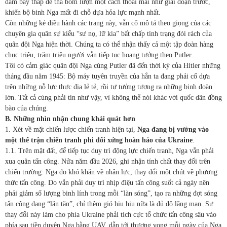
dám bay thấp để thả bom lượn một cách thoải mái như giai đoạn trước,
khiến bộ binh Nga mất đi chỗ dựa hỏa lực mạnh nhất.
Còn những kẻ điều hành các trang này, vẫn cố mô tả theo giọng của các
chuyên gia quân sự kiểu “sư nọ, lữ kia” bất chấp tình trạng đói rách của
quân đội Nga hiện thời. Chúng ta có thể nhận thấy cả một tập đoàn hàng
chục triệu, trăm triệu người vẫn tiếp tục hoang tưởng theo Putler.
Tôi có cảm giác quân đội Nga cùng Putler đã đến thời kỳ của Hitler những
tháng đầu năm 1945: Bộ máy tuyên truyền của hắn ta đang phải cố dựa
trên những nỗ lực thực địa lẻ tẻ, rồi tự tưởng tượng ra những binh đoàn
lớn. Tất cả cùng phải tin như vậy, vì không thể nói khác với quốc dân đồng
bào của chúng.
B. Những nhìn nhận chung khái quát hơn
1. Xét về mặt chiến lược chiến tranh hiện tại,
Nga đang bị vướng vào
một thế trận chiến tranh phi đối xứng hoàn hảo của Ukraine
.
1.1. Trên mặt đất, để tiếp tục duy trì động lực chiến tranh, Nga vẫn phải
xua quân tấn công. Nửa năm đầu 2026, ghi nhận tính chất thay đổi trên
chiến trường: Nga do khó khăn về nhân lực, thay đổi một chút về phương
thức tấn công. Do vẫn phải duy trì nhịp điệu tấn công suốt cả ngày nên
phải giảm số lượng binh lính trong mỗi “làn sóng”, tạo ra những đợt sóng
tấn công dạng “lăn tăn”, chỉ thêm gió hiu hiu nữa là đủ độ lãng mạn. Sự
thay đổi này làm cho phía Ukraine phải tích cực tổ chức tấn công sâu vào
phía sau tiền duyên Nga bằng UAV, dẫn tới thương vong mỗi ngày của Nga