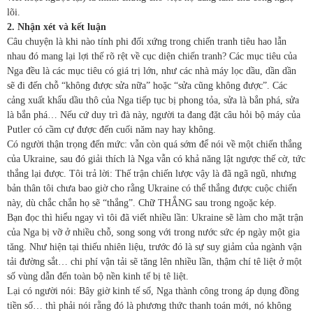
lõi.
2. Nhận xét và kết luận
Câu chuyện là khi nào tính phi đối xứng trong chiến tranh tiêu hao lẫn
nhau đó mang lại lợi thế rõ rệt về cục diện chiến tranh? Các mục tiêu của
Nga đều là các mục tiêu có giá trị lớn, như các nhà máy lọc dầu, dần dần
sẽ đi đến chỗ “không được sửa nữa” hoặc “sửa cũng không được”. Các
cảng xuất khẩu dầu thô của Nga tiếp tục bị phong tỏa, sửa là bắn phá, sửa
là bắn phá… Nếu cứ duy trì đà này, người ta đang đặt câu hỏi bộ máy của
Putler có cầm cự được đến cuối năm nay hay không.
Có người thận trọng đến mức: vẫn còn quá sớm để nói về một chiến thắng
của Ukraine, sau đó giải thích là Nga vẫn có khả năng lật ngược thế cờ, tức
thắng lại được. Tôi trả lời: Thế trận chiến lược vậy là đã ngã ngũ, nhưng
bản thân tôi chưa bao giờ cho rằng Ukraine có thể thắng được cuộc chiến
này, dù chắc chắn họ sẽ “thắng”. Chữ THẮNG sau trong ngoặc kép.
Bạn đọc thì hiểu ngay vì tôi đã viết nhiều lần: Ukraine sẽ làm cho mặt trận
của Nga bị vỡ ở nhiều chỗ, song song với trong nước sức ép ngày một gia
tăng. Như hiện tại thiếu nhiên liệu, trước đó là sự suy giảm của ngành vận
tải đường sắt… chi phí vận tải sẽ tăng lên nhiều lần, thậm chí tê liệt ở một
số vùng dẫn đến toàn bộ nền kinh tế bị tê liệt.
Lại có người nói: Bây giờ kinh tế số, Nga thành công trong áp dụng đồng
tiền số… thì phải nói rằng đó là phương thức thanh toán mới, nó không