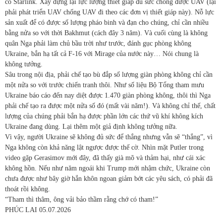
có Starlink. Xây dựng lại lực lượng thiết giáp đủ sức chống được UAV (lại
phải phát triển UAV chống UAV đi theo các đơn vị thiết giáp này). Nỗ lực
sản xuất để có được số lượng pháo binh và đạn cho chúng, chỉ cần nhiều
bằng nửa so với thời Bakhmut (cách đây 3 năm). Và cuối cùng là không
quân Nga phải làm chủ bầu trời như trước, đánh gục phòng không
Ukraine, bắn hạ tất cả F-16 với Mirage của nước này… Nói chung là
không tưởng.
Sâu trong nội địa, phải chế tạo bù đắp số lượng giàn phòng không chỉ cần
một nửa so với trước chiến tranh thôi. Như số liệu Bộ Tổng tham mưu
Ukraine báo cáo đến nay diệt được 1.470 giàn phòng không, thôi thì Nga
phải chế tạo ra được một nửa số đó (mất vài năm!). Và không chỉ thế, chất
lượng của chúng phải bắn hạ được phần lớn các thứ vũ khí không kích
Ukraine đang dùng. Lại thêm một giả định không tưởng nữa.
Vì vậy, người Ukraine sẽ không đủ sức để thắng nhưng vẫn sẽ “thắng”, vì
Nga không còn khả năng lật ngược được thế cờ
. Nhìn mặt Putler trong
video gặp Gerasimov mới đây, đã thấy già mõ và thảm hại, như cái xác
không hồn. Nếu như năm ngoái khi Trump mới nhậm chức, Ukraine còn
chưa được như bây giờ hắn khôn ngoan giảm bớt các yêu sách, có phải đã
thoát rồi không.
“Tham thì thâm, ông vải bảo thầm rằng chớ có tham!”
PHÚC LAI
05.07.2026