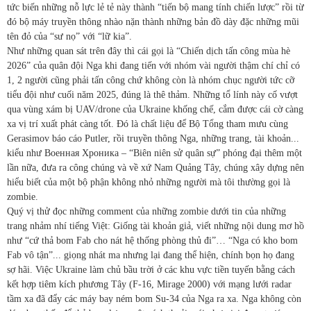
tức biến những nỗ lực lẻ tẻ này thành “tiến bộ mang tính chiến lược” rồi từ
đó bộ máy truyền thông nhào nặn thành những bản đồ dày đặc những mũi
tên đỏ của “sư nọ” với “lữ kia”.
Như những quan sát trên đây thì cái gọi là “Chiến dịch tấn công mùa hè
2026” của quân đội Nga khi đang tiến với nhóm vài người thậm chí chỉ có
1, 2 người cũng phải tấn công chứ không còn là nhóm chục người tức cỡ
tiểu đội như cuối năm 2025, đúng là thê thảm. Những tổ lính này cố vượt
qua vùng xám bị UAV/drone của Ukraine khống chế, cắm được cái cờ càng
xa vị trí xuất phát càng tốt. Đó là chất liệu để Bộ Tổng tham mưu cùng
Gerasimov báo cáo Putler, rồi truyền thông Nga, những trang, tài khoản...
kiểu như Военная Хроника – “Biên niên sử quân sự” phóng đại thêm một
lần nữa, đưa ra công chúng và về xứ Nam Quảng Tây, chúng xây dựng nên
hiểu biết của một bộ phận không nhỏ những người mà tôi thường gọi là
zombie.
Quý vị thử đọc những comment của những zombie dưới tin của những
trang nhảm nhí tiếng Việt: Giống tài khoản giả, viết những nội dung mơ hồ
như “cứ thả bom Fab cho nát hệ thống phòng thủ đi”… “Nga có kho bom
Fab vô tận”... giọng nhát ma nhưng lại đang thể hiện, chính bọn họ đang
sợ hãi. Việc Ukraine làm chủ bầu trời ở các khu vực tiền tuyến bằng cách
kết hợp tiêm kích phương Tây (F-16, Mirage 2000) với mạng lưới radar
tầm xa đã đẩy các máy bay ném bom Su-34 của Nga ra xa. Nga không còn