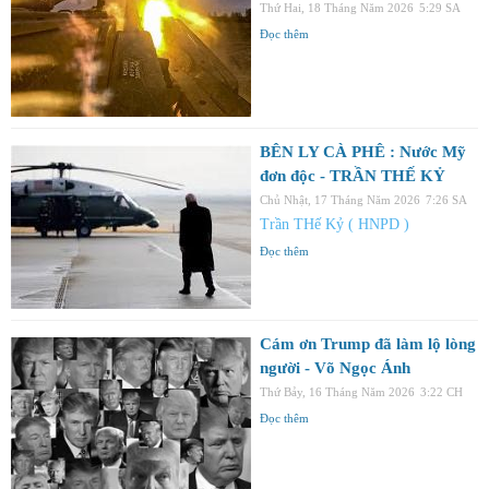
Thứ Hai, 18 Tháng Năm 2026
5:29 SA
Đọc thêm
BÊN LY CÀ PHÊ : Nước Mỹ
đơn độc - TRẦN THẾ KỶ
Chủ Nhật, 17 Tháng Năm 2026
7:26 SA
Trần THế Kỷ ( HNPD )
Đọc thêm
Cám ơn Trump đã làm lộ lòng
người - Võ Ngọc Ánh
Thứ Bảy, 16 Tháng Năm 2026
3:22 CH
Đọc thêm