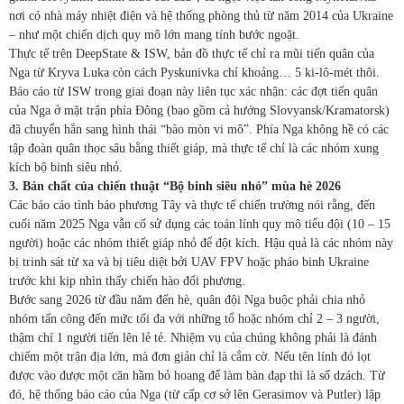
nơi có nhà máy nhiệt điện và hệ thống phòng thủ từ năm 2014 của Ukraine
– như một chiến dịch quy mô lớn mang tính bước ngoặt.
Thực tế trên DeepState & ISW, bản đồ thực tế chỉ ra mũi tiến quân của
Nga từ Kryva Luka còn cách Pyskunivka chỉ khoảng… 5 ki-lô-mét thôi.
Báo cáo từ ISW trong giai đoạn này liên tục xác nhận: các đợt tiến quân
của Nga ở mặt trận phía Đông (bao gồm cả hướng Slovyansk/Kramatorsk)
đã chuyển hẳn sang hình thái “bào mòn vi mô”. Phía Nga không hề có các
tập đoàn quân thọc sâu bằng thiết giáp, mà thực tế chỉ là các nhóm xung
kích bộ binh siêu nhỏ.
3. Bản chất của chiến thuật “Bộ binh siêu nhỏ” mùa hè 2026
Các báo cáo tình báo phương Tây và thực tế chiến trường nói rằng, đến
cuối năm 2025 Nga vẫn cố sử dụng các toán lính quy mô tiểu đội (10 – 15
người) hoặc các nhóm thiết giáp nhỏ để đột kích. Hậu quả là các nhóm này
bị trinh sát từ xa và bị tiêu diệt bởi UAV FPV hoặc pháo binh Ukraine
trước khi kịp nhìn thấy chiến hào đối phương.
Bước sang 2026 từ đầu năm đến hè, quân đội Nga buộc phải chia nhỏ
nhóm tấn công đến mức tối đa với những tổ hoặc nhóm chỉ 2 – 3 người,
thậm chí 1 người tiến lên lẻ tẻ. Nhiệm vụ của chúng không phải là đánh
chiếm một trận địa lớn, mà đơn giản chỉ là cắm cờ. Nếu tên lính đó lọt
được vào được một căn hầm bỏ hoang để làm bàn đạp thì là số dzách. Từ
đó, hệ thống báo cáo của Nga (từ cấp cơ sở lên Gerasimov và Putler) lập