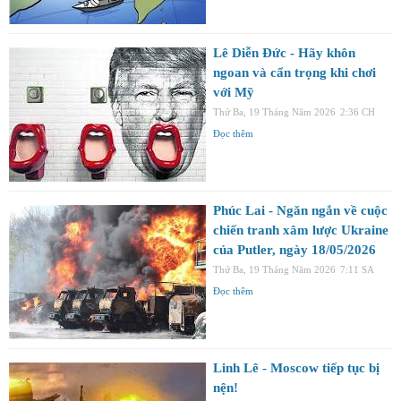
Lê Diễn Đức - Hãy khôn
ngoan và cẩn trọng khi chơi
với Mỹ
Thứ Ba, 19 Tháng Năm 2026
2:36 CH
Đọc thêm
Phúc Lai - Ngăn ngắn về cuộc
chiến tranh xâm lược Ukraine
của Putler, ngày 18/05/2026
Thứ Ba, 19 Tháng Năm 2026
7:11 SA
Đọc thêm
Linh Lê - Moscow tiếp tục bị
nện!