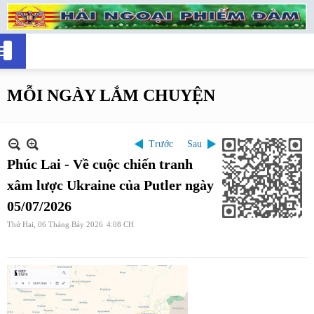
MỖI NGÀY LẮM CHUYỆN
Trước
Sau
Phúc Lai - Về cuộc chiến tranh
xâm lược Ukraine của Putler ngày
05/07/2026
Thứ Hai, 06 Tháng Bảy 2026
4:08 CH