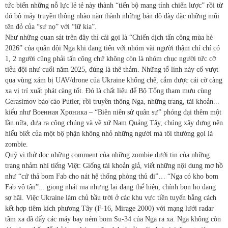
tức biến những nỗ lực lẻ tẻ này thành “tiến bộ mang tính chiến lược” rồi từ
đó bộ máy truyền thông nhào nặn thành những bản đồ dày đặc những mũi
tên đỏ của “sư nọ” với “lữ kia”.
Như những quan sát trên đây thì cái gọi là “Chiến dịch tấn công mùa hè
2026” của quân đội Nga khi đang tiến với nhóm vài người thậm chí chỉ có
1, 2 người cũng phải tấn công chứ không còn là nhóm chục người tức cỡ
tiểu đội như cuối năm 2025, đúng là thê thảm. Những tổ lính này cố vượt
qua vùng xám bị UAV/drone của Ukraine khống chế, cắm được cái cờ càng
xa vị trí xuất phát càng tốt. Đó là chất liệu để Bộ Tổng tham mưu cùng
Gerasimov báo cáo Putler, rồi truyền thông Nga, những trang, tài khoản...
kiểu như Военная Хроника – “Biên niên sử quân sự” phóng đại thêm một
lần nữa, đưa ra công chúng và về xứ Nam Quảng Tây, chúng xây dựng nên
hiểu biết của một bộ phận không nhỏ những người mà tôi thường gọi là
zombie.
Quý vị thử đọc những comment của những zombie dưới tin của những
trang nhảm nhí tiếng Việt: Giống tài khoản giả, viết những nội dung mơ hồ
như “cứ thả bom Fab cho nát hệ thống phòng thủ đi”… “Nga có kho bom
Fab vô tận”... giọng nhát ma nhưng lại đang thể hiện, chính bọn họ đang
sợ hãi. Việc Ukraine làm chủ bầu trời ở các khu vực tiền tuyến bằng cách
kết hợp tiêm kích phương Tây (F-16, Mirage 2000) với mạng lưới radar
tầm xa đã đẩy các máy bay ném bom Su-34 của Nga ra xa. Nga không còn