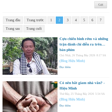
Trang đầu
Trang trước
1
2
3
4
5
6
7
Trang sau
Trang cuối
Cựu chiến binh rởm và những
trận đánh chỉ diễn ra trên…
bàn phím
Chủ Nhật, 26 Tháng Bảy 2026
8:17 SA
(Blog Hiệu Minh)
Đọc thêm
Có nên bắt giam nhà văn? -
Hiệu Minh
Thứ Bảy, 25 Tháng Bảy 2026
5:54 SA
(Blog Hiệu Minh)
Đọc thêm