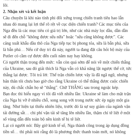
lõi.
2. Nhận xét và kết luận
Câu chuyện là khi nào tính phi đối xứng trong chiến tranh tiêu hao lẫn
nhau đó mang lại lợi thế rõ rệt về cục diện chiến tranh? Các mục tiêu của
Nga đều là các mục tiêu có giá trị lớn, như các nhà máy lọc dầu, dần dần
sẽ đi đến chỗ “không được sửa nữa” hoặc “sửa cũng không được”. Các
cảng xuất khẩu dầu thô của Nga tiếp tục bị phong tỏa, sửa là bắn phá, sửa
là bắn phá… Nếu cứ duy trì đà này, người ta đang đặt câu hỏi bộ máy của
Putler có cầm cự được đến cuối năm nay hay không.
Có người thận trọng đến mức: vẫn còn quá sớm để nói về một chiến thắng
của Ukraine, sau đó giải thích là Nga vẫn có khả năng lật ngược thế cờ, tức
thắng lại được. Tôi trả lời: Thế trận chiến lược vậy là đã ngã ngũ, nhưng
bản thân tôi chưa bao giờ cho rằng Ukraine có thể thắng được cuộc chiến
này, dù chắc chắn họ sẽ “thắng”. Chữ THẮNG sau trong ngoặc kép.
Bạn đọc thì hiểu ngay vì tôi đã viết nhiều lần: Ukraine sẽ làm cho mặt trận
của Nga bị vỡ ở nhiều chỗ, song song với trong nước sức ép ngày một gia
tăng. Như hiện tại thiếu nhiên liệu, trước đó là sự suy giảm của ngành vận
tải đường sắt… chi phí vận tải sẽ tăng lên nhiều lần, thậm chí tê liệt ở một
số vùng dẫn đến toàn bộ nền kinh tế bị tê liệt.
Lại có người nói: Bây giờ kinh tế số, Nga thành công trong áp dụng đồng
tiền số… thì phải nói rằng đó là phương thức thanh toán mới, nó không