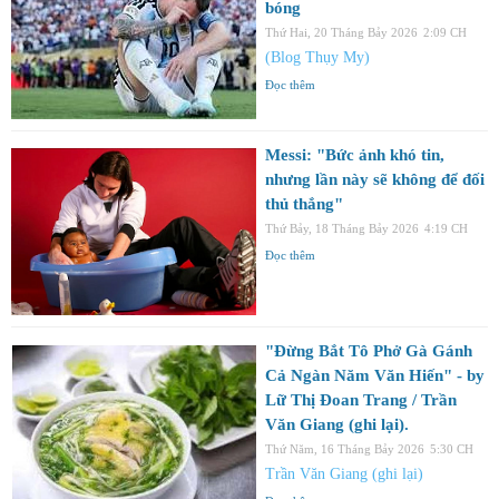
bóng
Thứ Hai, 20 Tháng Bảy 2026
2:09 CH
(Blog Thụy My)
Đọc thêm
Messi: "Bức ảnh khó tin,
nhưng lần này sẽ không để đối
thủ thắng"
Thứ Bảy, 18 Tháng Bảy 2026
4:19 CH
Đọc thêm
"Đừng Bắt Tô Phở Gà Gánh
Cả Ngàn Năm Văn Hiến" - by
Lữ Thị Đoan Trang / Trần
Văn Giang (ghi lại).
Thứ Năm, 16 Tháng Bảy 2026
5:30 CH
Trần Văn Giang (ghi lại)