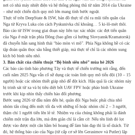
nơi có nhà máy nhiệt điện và hệ thống phòng thủ từ năm 2014 của Ukraine
– như một chiến dịch quy mô lớn mang tính bước ngoặt.
Thực tế trên DeepState & ISW, bản đồ thực tế chỉ ra mũi tiến quân của
Nga từ Kryva Luka còn cách Pyskunivka chỉ khoảng… 5 ki-lô-mét thôi.
Báo cáo từ ISW trong giai đoạn này liên tục xác nhận: các đợt tiến quân
của Nga ở mặt trận phía Đông (bao gồm cả hướng Slovyansk/Kramatorsk)
đã chuyển hẳn sang hình thái “bào mòn vi mô”. Phía Nga không hề có các
tập đoàn quân thọc sâu bằng thiết giáp, mà thực tế chỉ là các nhóm xung
kích bộ binh siêu nhỏ.
3. Bản chất của chiến thuật “Bộ binh siêu nhỏ” mùa hè 2026
Các báo cáo tình báo phương Tây và thực tế chiến trường nói rằng, đến
cuối năm 2025 Nga vẫn cố sử dụng các toán lính quy mô tiểu đội (10 – 15
người) hoặc các nhóm thiết giáp nhỏ để đột kích. Hậu quả là các nhóm này
bị trinh sát từ xa và bị tiêu diệt bởi UAV FPV hoặc pháo binh Ukraine
trước khi kịp nhìn thấy chiến hào đối phương.
Bước sang 2026 từ đầu năm đến hè, quân đội Nga buộc phải chia nhỏ
nhóm tấn công đến mức tối đa với những tổ hoặc nhóm chỉ 2 – 3 người,
thậm chí 1 người tiến lên lẻ tẻ. Nhiệm vụ của chúng không phải là đánh
chiếm một trận địa lớn, mà đơn giản chỉ là cắm cờ. Nếu tên lính đó lọt
được vào được một căn hầm bỏ hoang để làm bàn đạp thì là số dzách. Từ
đó, hệ thống báo cáo của Nga (từ cấp cơ sở lên Gerasimov và Putler) lập