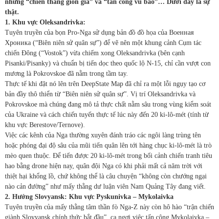
những “chiến thắng giòn giã” và “tấn công vũ bão”… Dưới đây là sự
thật.
1. Khu vực Oleksandrivka:
Tuyên truyền của bọn Pro-Nga sử dụng bản đồ đồ họa của Военная
Хроника (“Biên niên sử quân sự”) để vẽ nên một khung cảnh Cụm tác
chiến Đông (“Vostok”) vừa chiếm xong Oleksandrivka (bên cạnh
Pisanki/Pisanky) và chuẩn bị tiến dọc theo quốc lộ N-15, chỉ cần vượt con
mương là Pokrovskoe đã nằm trong tầm tay.
Thực tế khi đặt nó lên trên DeepState Map đã chỉ ra một lỗi ngụy tạo cơ
bản đầy thô thiển từ “Biên niên sử quân sự”. Vị trí Oleksandrivka và
Pokrovskoe mà chúng đang mô tả thực chất nằm sâu trong vùng kiểm soát
của Ukraine và cách chiến tuyến thực tế lúc này đến 20 ki-lô-mét (tính từ
khu vực Berestove/Ternove).
Việc các kênh của Nga thường xuyên đánh tráo các ngôi làng trùng tên
hoặc phóng đại độ sâu của mũi tiến quân lên tới hàng chục ki-lô-mét là trò
mèo quen thuộc. Để tiến được 20 ki-lô-mét trong bối cảnh chiến tranh tiêu
hao bằng drone hiện nay, quân đội Nga có khi phải mất cả năm trời với
thiệt hại khổng lồ, chứ không thể là câu chuyện “không còn chướng ngại
nào cản đường” như mấy thằng dư luận viên Nam Quảng Tây đang viết.
2. Hướng Slovyansk: Khu vực Pyskunivka – Mykolaivka
Tuyên truyền của mấy thằng tâm thần fò Nga-Z này còn hô hào “trận chiến
giành Slovyansk chính thức bắt đầu”, ca ngợi việc tấn công Mykolaivka –