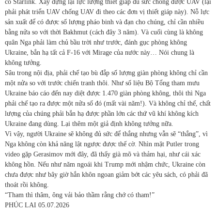
có Starlink. Xây dựng lại lực lượng thiết giáp đủ sức chống được UAV (lại
phải phát triển UAV chống UAV đi theo các đơn vị thiết giáp này). Nỗ lực
sản xuất để có được số lượng pháo binh và đạn cho chúng, chỉ cần nhiều
bằng nửa so với thời Bakhmut (cách đây 3 năm). Và cuối cùng là không
quân Nga phải làm chủ bầu trời như trước, đánh gục phòng không
Ukraine, bắn hạ tất cả F-16 với Mirage của nước này… Nói chung là
không tưởng.
Sâu trong nội địa, phải chế tạo bù đắp số lượng giàn phòng không chỉ cần
một nửa so với trước chiến tranh thôi. Như số liệu Bộ Tổng tham mưu
Ukraine báo cáo đến nay diệt được 1.470 giàn phòng không, thôi thì Nga
phải chế tạo ra được một nửa số đó (mất vài năm!). Và không chỉ thế, chất
lượng của chúng phải bắn hạ được phần lớn các thứ vũ khí không kích
Ukraine đang dùng. Lại thêm một giả định không tưởng nữa.
Vì vậy, người Ukraine sẽ không đủ sức để thắng nhưng vẫn sẽ “thắng”, vì
Nga không còn khả năng lật ngược được thế cờ
. Nhìn mặt Putler trong
video gặp Gerasimov mới đây, đã thấy già mõ và thảm hại, như cái xác
không hồn. Nếu như năm ngoái khi Trump mới nhậm chức, Ukraine còn
chưa được như bây giờ hắn khôn ngoan giảm bớt các yêu sách, có phải đã
thoát rồi không.
“Tham thì thâm, ông vải bảo thầm rằng chớ có tham!”
PHÚC LAI
05.07.2026