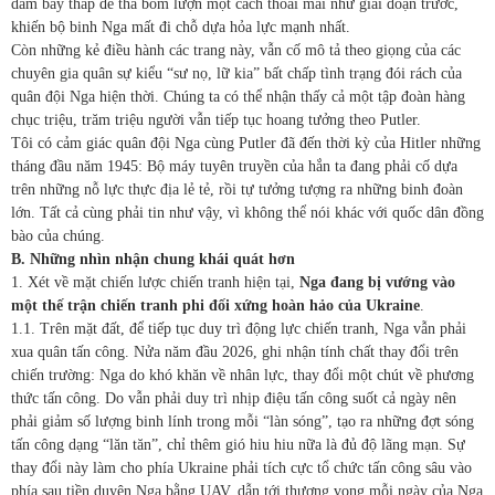
dám bay thấp để thả bom lượn một cách thoải mái như giai đoạn trước,
khiến bộ binh Nga mất đi chỗ dựa hỏa lực mạnh nhất.
Còn những kẻ điều hành các trang này, vẫn cố mô tả theo giọng của các
chuyên gia quân sự kiểu “sư nọ, lữ kia” bất chấp tình trạng đói rách của
quân đội Nga hiện thời. Chúng ta có thể nhận thấy cả một tập đoàn hàng
chục triệu, trăm triệu người vẫn tiếp tục hoang tưởng theo Putler.
Tôi có cảm giác quân đội Nga cùng Putler đã đến thời kỳ của Hitler những
tháng đầu năm 1945: Bộ máy tuyên truyền của hắn ta đang phải cố dựa
trên những nỗ lực thực địa lẻ tẻ, rồi tự tưởng tượng ra những binh đoàn
lớn. Tất cả cùng phải tin như vậy, vì không thể nói khác với quốc dân đồng
bào của chúng.
B. Những nhìn nhận chung khái quát hơn
1. Xét về mặt chiến lược chiến tranh hiện tại,
Nga đang bị vướng vào
một thế trận chiến tranh phi đối xứng hoàn hảo của Ukraine
.
1.1. Trên mặt đất, để tiếp tục duy trì động lực chiến tranh, Nga vẫn phải
xua quân tấn công. Nửa năm đầu 2026, ghi nhận tính chất thay đổi trên
chiến trường: Nga do khó khăn về nhân lực, thay đổi một chút về phương
thức tấn công. Do vẫn phải duy trì nhịp điệu tấn công suốt cả ngày nên
phải giảm số lượng binh lính trong mỗi “làn sóng”, tạo ra những đợt sóng
tấn công dạng “lăn tăn”, chỉ thêm gió hiu hiu nữa là đủ độ lãng mạn. Sự
thay đổi này làm cho phía Ukraine phải tích cực tổ chức tấn công sâu vào
phía sau tiền duyên Nga bằng UAV, dẫn tới thương vong mỗi ngày của Nga