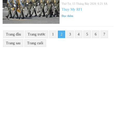
Thứ Tư, 15 Tháng Bảy 2026
6:21 SA
Thụy My RFI
Đọc thêm
Trang đầu
Trang trước
1
2
3
4
5
6
7
Trang sau
Trang cuối