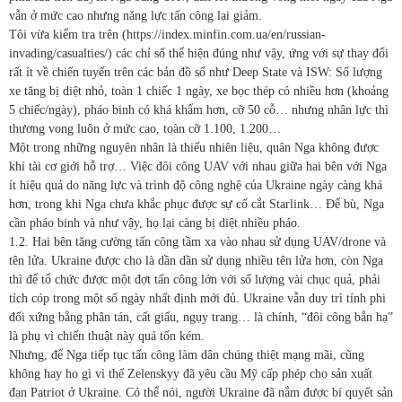
vẫn ở mức cao nhưng năng lực tấn công lại giảm.
Tôi vừa kiểm tra trên (https://index.minfin.com.ua/en/russian-
invading/casualties/) các chỉ số thể hiện đúng như vậy, ứng với sự thay đổi
rất ít về chiến tuyến trên các bản đồ số như Deep State và ISW: Số lượng
xe tăng bị diệt nhỏ, toàn 1 chiếc 1 ngày, xe bọc thép có nhiều hơn (khoảng
5 chiếc/ngày), pháo binh có khá khẩm hơn, cỡ 50 cỗ… nhưng nhân lực thì
thương vong luôn ở mức cao, toàn cỡ 1.100, 1.200…
Một trong những nguyên nhân là thiếu nhiên liệu, quân Nga không được
khí tài cơ giới hỗ trợ… Việc đôi công UAV với nhau giữa hai bên với Nga
ít hiệu quả do năng lực và trình độ công nghệ của Ukraine ngày càng khá
hơn, trong khi Nga chưa khắc phục được sự cố cắt Starlink… Để bù, Nga
cần pháo binh và như vậy, họ lại càng bị diệt nhiều pháo.
1.2. Hai bên tăng cường tấn công tầm xa vào nhau sử dụng UAV/drone và
tên lửa. Ukraine được cho là dần dần sử dụng nhiều tên lửa hơn, còn Nga
thì để tổ chức được một đợt tấn công lớn với số lượng vài chục quả, phải
tích cóp trong một số ngày nhất định mới đủ. Ukraine vẫn duy trì tính phi
đối xứng bằng phân tán, cất giấu, ngụy trang… là chính, “đôi công bắn hạ”
là phụ vì chiến thuật này quá tốn kém.
Nhưng, để Nga tiếp tục tấn công làm dân chúng thiệt mạng mãi, cũng
không hay ho gì vì thế Zelenskyy đã yêu cầu Mỹ cấp phép cho sản xuất
đạn Patriot ở Ukraine. Có thể nói, người Ukraine đã nắm được bí quyết sản