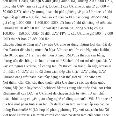
hơn nhiều. Chẳng hạn đạn S-400 (dòng 48N6DM) khoảng 2.000.000 USD,
trong khi UAV tầm xa (Lyutyi, Bober...) của Ukraine có giá từ 20.000 –
50.000 USD, như vậy tương quan chi phí nghiêng về phía Ukraine, vũ khí
Nga đắt gấp 40 – 100 lần. Nếu so với đạn S-300 (các dòng 5V55/48N6)
giá cũng 1.000.000 – 1.300.000 USD, đắt hơn vũ khí tấn công kể trên của
Ukraine từ 20 đến 50 lần. So với đạn Pantsir-S1 (dòng 57E6) có giá
100.000 – 150.000 USD, để diệt UAV FPV… của Ukraine giá 500 – 2.000
USD thì đắt hơn 75 đến 200 lần.
Chuyện cũng sẽ đúng như vậy nếu Ukraine sử dụng những loại đạn đắt đỏ
như Patriot để bắn hạ mục tiêu Nga. Với các tên lửa của Nga như Kalibr,
Kh-101 có giá từ 1,2 triệu đến hơn 3 triệu USD/quả thì còn cân bằng,
nhưng nếu để chống các loại rẻ hơn như Shahed, thì nó trở nên quá đắt. Vì
vậy với người Ukraine, để chống tên lửa thì chỉ có tránh, ẩn nấp, sơ tán là
tốt nhất; với UAV thì họ đã chọn cách tiếp cận khác: UAV chống UAV.
Ukraine đang trở thành bậc thầy hạng nhất thế giới về lĩnh vực này.
Nói thêm. Gần đây, các thỏa thuận giữa Ukraine và các tập đoàn quốc
phòng Mỹ (như Raytheon/Lockheed Martin) cùng các nước châu Âu (như
Rheinmetall của Đức tại Ukraine) đã chuyển dịch từ viện trợ sản phẩm
hoàn chỉnh sang chuyển giao công nghệ và đồng sản xuất. Việc Ukraine nội
địa hóa một phần linh kiện tên lửa đánh chặn tầm xa hoặc lắp ráp các hệ
thống FrankenSAM (kết hợp bệ phóng phương Tây với radar/tên lửa Xô-
viết hoặc ngược lại) là minh chứng cho việc họ đang làm chủ công nghệ