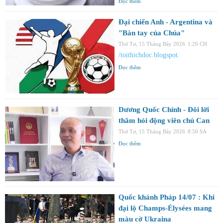
Đọc thêm
Đại chiến Anh - Argentina và
"Bàn tay của Chúa"
Thứ Tư, 15 Tháng Bảy 2026
1:26 CH
/toithichdoc.blogspot.
Đọc thêm
Dương Quốc Chính - Đôi lời
thăm hỏi động viên chú Can
Thứ Tư, 15 Tháng Bảy 2026
8:50 SA
Đọc thêm
Quốc khánh Pháp 14/07 : Khi
đại lộ Champs-Élysées mang
màu cờ Ukraina