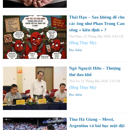
Thái Hạo – Sao không để cho
các ông như Phan Trung Can
sống « kiên định » ?
Thứ Năm, 23 Tháng Bảy 2026
4:03 CH
(Blog Thụy My)
Đọc thêm
Ngô Nguyệt Hữu – Thượng
thư đau khổ
Thứ Tư, 22 Tháng Bảy 2026
5:23 SA
(Blog Thụy My)
Đọc thêm
Tina Hà Giang – Messi,
Argentina và bài học một đội