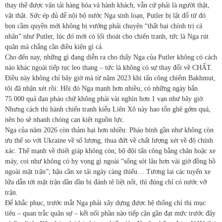
thay thế được vận tải hàng hóa và hành khách, vẫn cứ phải là người thật,
vật thật. Sức ép đủ để nội bộ nước Nga sinh loạn, Putler bị lật đổ từ đó
bọn cầm quyền mới không bị vướng phải chuyện “thất bại chính trị cá
nhân” như Putler, lúc đó mới có lối thoát cho chiến tranh, tức là Nga rút
quân mà chẳng cần điều kiện gì cả.
Cho đến nay, những gì đang diễn ra cho thấy Nga của Putler không có cách
nào khác ngoài tiếp tục leo thang – tức là không có sự thay đổi về CHẤT.
Điều này không chỉ bây giờ mà từ năm 2023 khi tấn công chiếm Bakhmut,
tôi đã nhận xét rồi: Hồi đó Nga mạnh hơn nhiều, có những ngày bắn
75.000 quả đạn pháo chứ không phải vài nghìn hơn 1 vạn như bây giờ.
Nhưng cách thi hành chiến tranh kiểu Liên Xô này hao tổn ghê gớm quá,
nên họ sẽ nhanh chóng cạn kiệt nguồn lực.
Nga của năm 2026 còn thảm hại hơn nhiều: Pháo binh gần như không còn
ưu thế so với Ukraine về số lượng, thua đứt về chất lượng xét về độ chính
xác. Thế mạnh về thiết giáp không còn; bộ đội tấn công bằng chân hoặc xe
máy, coi như không có hy vọng gì ngoài “sống sót lâu hơn vài giờ đồng hồ
ngoài mặt trận”; hậu cần xe tải ngày càng thiếu… Tương lai các tuyến xe
lửa dẫn tới mặt trận dần dần bị đánh tê liệt nốt, thì đúng chỉ có nước vỡ
trận.
Để khắc phục, trước mắt Nga phải xây dựng được hệ thống chỉ thị mục
tiêu – quan trắc quân sự – kết nối phần nào tiếp cận gần đạt mức trước đây