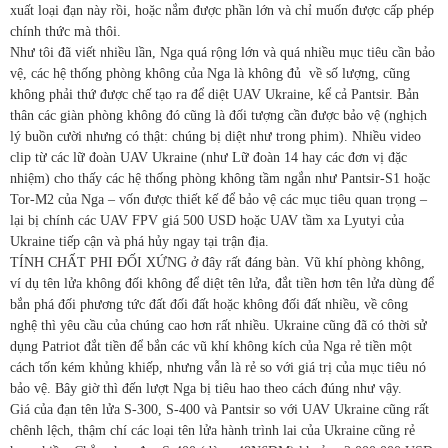
xuất loại đạn này rồi, hoặc nắm được phần lớn và chỉ muốn được cấp phép
chính thức mà thôi.
Như tôi đã viết nhiều lần, Nga quá rộng lớn và quá nhiều mục tiêu cần bảo
vệ, các hệ thống phòng không của Nga là không đủ
về số lượng, cũng
không phải thứ được chế tạo ra để diệt UAV Ukraine, kể cả Pantsir. Bản
thân các giàn phòng không đó cũng là đối tượng cần được bảo vệ (nghịch
lý buồn cười nhưng có thật: chúng bị diệt như trong phim). Nhiều video
clip từ các lữ đoàn UAV Ukraine (như Lữ đoàn 14 hay các đơn vị đặc
nhiệm) cho thấy các hệ thống phòng không tầm ngắn như Pantsir-S1 hoặc
Tor-M2 của Nga – vốn được thiết kế để bảo vệ các mục tiêu quan trọng –
lại bị chính các UAV FPV giá 500 USD hoặc UAV tầm xa Lyutyi của
Ukraine tiếp cận và phá hủy ngay tại trận địa.
TÍNH CHẤT PHI ĐỐI XỨNG ở đây rất đáng bàn. Vũ khí phòng không,
ví dụ tên lửa không đối không để diệt tên lửa, đắt tiền hơn tên lửa dùng để
bắn phá đối phương tức đất đối đất hoặc không đối đất nhiều, về công
nghệ thì yêu cầu của chúng cao hơn rất nhiều. Ukraine cũng đã có thời sử
dụng Patriot đắt tiền để bắn các vũ khí không kích của Nga rẻ tiền một
cách tốn kém khủng khiếp, nhưng vẫn là rẻ so với giá trị của mục tiêu nó
bảo vệ. Bây giờ thì đến lượt Nga bị tiêu hao theo cách đúng như vậy.
Giá của đạn tên lửa S-300, S-400 và Pantsir so với UAV Ukraine cũng rất
chênh lệch, thậm chí các loại tên lửa hành trình lai của Ukraine cũng rẻ