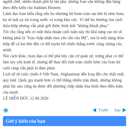
người chết, nhiều thành phố bị tàn phá, nhưng Iran vẫn không đầu hàng
theo điều kiện của Saddam Hussein.
Lãnh đạo Iran hiểu rằng nếu họ nhượng bộ hoàn toàn sau khi bị ném bom,
họ sẽ mất uy tín trong nước và trong khu vực. Vì thế họ thường tìm cách
thỏa hiệp nhưng vẫn phải giữ được hình ảnh “không khuất phục”.
Tôi cho rằng nếu có một thỏa thuận cuối tuần này thì khả năng cao nó sẽ
không phải là “Iran chấp nhận mọi yêu cầu của Mỹ”, mà là một dạng thỏa
hiệp để cả hai bên đều có thể tuyên bố chiến thắng trước công chúng của
mình.
Nói cách khác, bom đạn có thể phá hủy căn cứ quân sự, trừng phạt có thể
làm suy yếu kinh tế, nhưng để thay đổi tính toán chiến lược của Iran thì
cuối cùng vẫn phải là đàm phán.
Lịch sử từ cuộc chiến ở Việt Nam, Afghanistan đến Iraq đều cho thấy một
quy luật: Quốc gia mạnh hơn có thể thắng nhiều trận đánh, nhưng không
phải lúc nào cũng ép được đối phương chấp nhận hòa bình theo điều kiện
của mình.
LÊ DIỄN ĐỨC
12.06.2026
Trước
Sau
Gửi ý kiến của bạn