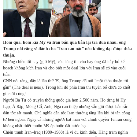
Hôm qua, hôm kia Mỹ và Iran bắn qua bắn lại trả đũa nhau, ông
Trump nói rằng sẽ đánh cho “Iran tan nát” nếu không đạt được thỏa
thuận.
Nhưng chiều tối nay (giờ Mỹ), các hãng tin cho hay ông đã hủy bỏ kế
hoạch không kích Iran và cho biết một deal lớn với Iran sẽ có vào cuối
tuần.
CNN nói rằng, đây là lần thứ 39, ông Trump đã nói “một thỏa thuận tới
gần” (The deal is near). Trong khi đó phía Iran thì tuyên bố chưa có chốt
gì cuối cùng!
Người Ba Tư có truyền thống quốc gia hơn 2.500 năm. Họ từng bị Hy
Lạp, Ả Rập, Mông Cổ, Anh, Nga can thiệp nhưng vẫn giữ được bản sắc
dân tộc rất mạnh. Chủ nghĩa dân tộc Iran thường tăng lên khi bị tấn công
từ bên ngoài. Ngay cả những người bất mãn với chính quyền Tehran cũng
không nhất thiết muốn Mỹ ép buộc đất nước họ.
Chiến tranh Iran–Iraq (1980–1988) là ví dụ kinh điển. Hàng trăm nghìn