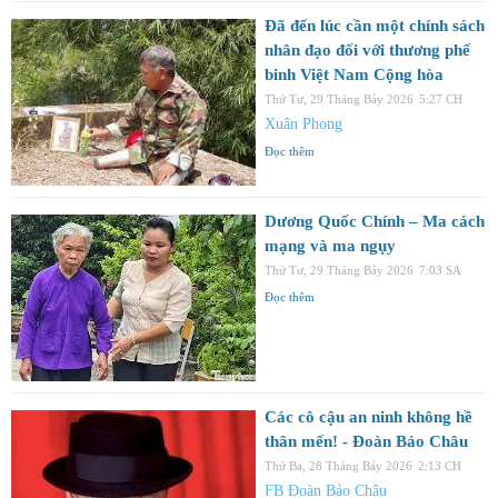
Đã đến lúc cần một chính sách
nhân đạo đối với thương phế
binh Việt Nam Cộng hòa
Thứ Tư, 29 Tháng Bảy 2026
5:27 CH
Xuân Phong
Đọc thêm
Dương Quốc Chính – Ma cách
mạng và ma ngụy
Thứ Tư, 29 Tháng Bảy 2026
7:03 SA
Đọc thêm
Các cô cậu an ninh không hề
thân mến! - Đoàn Bảo Châu
Thứ Ba, 28 Tháng Bảy 2026
2:13 CH
FB Đoàn Bảo Châu