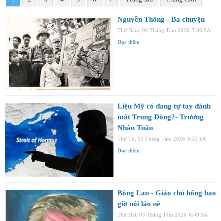
Nguyễn Thông - Ba chuyện
Thứ Năm, 06 Tháng Tám 2026
7:36 SA
Đọc thêm
Liệu Mỹ có đang tự tay đánh
mất Trung Đông?- Trương
Nhân Tuấn
Thứ Tư, 05 Tháng Tám 2026
6:22 SA
Đọc thêm
Bông Lau - Giáo chủ hổng bao
giờ nói láo nè
Thứ Hai, 03 Tháng Tám 2026
6:49 SA