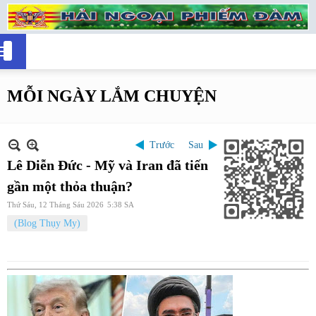
MỖI NGÀY LẮM CHUYỆN
Trước
Sau
Lê Diễn Đức - Mỹ và Iran đã tiến
gần một thỏa thuận?
Thứ Sáu, 12 Tháng Sáu 2026
5:38 SA
(Blog Thụy My)