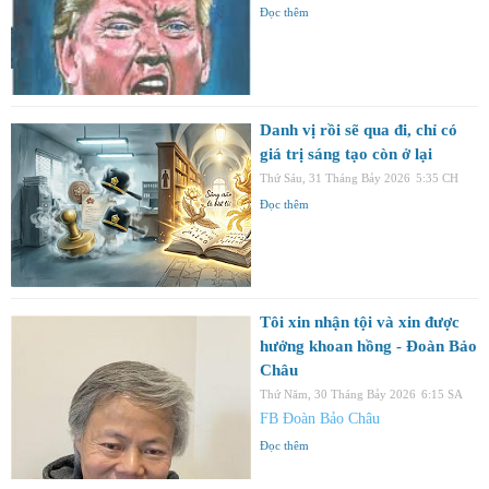
Đọc thêm
Danh vị rồi sẽ qua đi, chỉ có
giá trị sáng tạo còn ở lại
Thứ Sáu, 31 Tháng Bảy 2026
5:35 CH
Đọc thêm
Tôi xin nhận tội và xin được
hưởng khoan hồng - Đoàn Bảo
Châu
Thứ Năm, 30 Tháng Bảy 2026
6:15 SA
FB Đoàn Bảo Châu
Đọc thêm