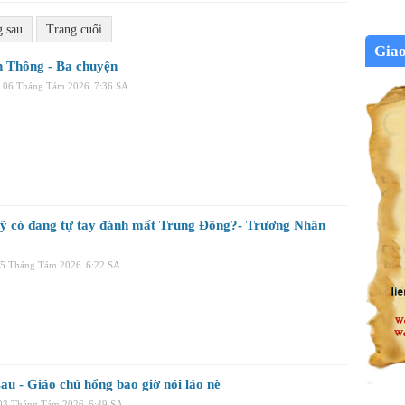
g sau
Trang cuối
Gia
 Thông - Ba chuyện
 06 Tháng Tám 2026
7:36 SA
ỹ có đang tự tay đánh mất Trung Đông?- Trương Nhân
05 Tháng Tám 2026
6:22 SA
au - Giáo chủ hổng bao giờ nói láo nè
 03 Tháng Tám 2026
6:49 SA