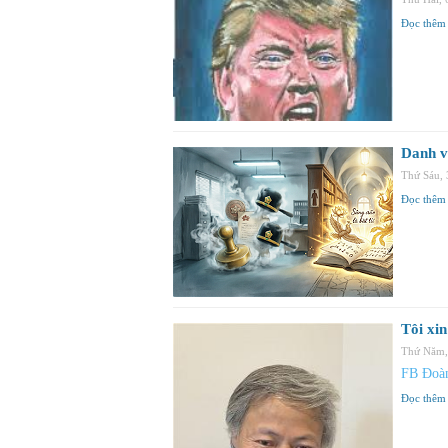
Đọc thêm
Danh vị
Thứ Sáu,
Đọc thêm
Tôi xi
Thứ Năm,
FB Đoà
Đọc thêm