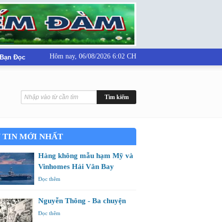
Hôm nay,
06/08/2026 6:02 CH
 Bạn Đọc
 TIN MỚI NHẤT
Hàng không mẫu hạm Mỹ và
Vinhomes Hải Vân Bay
Đọc thêm
Nguyễn Thông - Ba chuyện
Đọc thêm