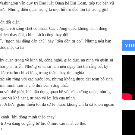
ashington vẫn duy trì Đạo luật Quan hệ Đài Loan, tiếp tục bán vũ
hức. Nhưng điều quan trọng là mọi hỗ trợ đều tồn tại trong giới
ốn đối diện.
nghĩa với sống chết có nhau. Các cường quốc không hành động
i ích thay đổi, chính sách cũng thay đổi.
”, “ngọn hải đăng dân chủ” hay “tiền đồn tự do”. Nhưng nếu bàn
VID
ược mặc cả lại.
 kỳ quan trọng về kinh tế, công nghệ, giáo dục, an ninh và quân sự.
hội phát triển. Nhưng sẽ là sai lầm nếu ngây thơ tin rằng bất kỳ
 lõi của họ chỉ vì lòng trung thành hay tình nghĩa.
 tác sâu rộng với các nước lớn, nhưng không được đặt toàn bộ sinh
hính mình mới là chỗ dựa bền vững nhất.
n với thế giới, biết tận dụng quan hệ với các cường quốc, nhưng
lược và khả năng tự bảo vệ lợi ích của mình.
 lời hứa, giảm thiểu tối đa sự lệ thuộc không chỉ là sự khôn ngoan
 cảnh “khi đồng minh tháo chạy”.
trợ và đang cố gắng tự lực ở mức cao nhất có thể.
t!