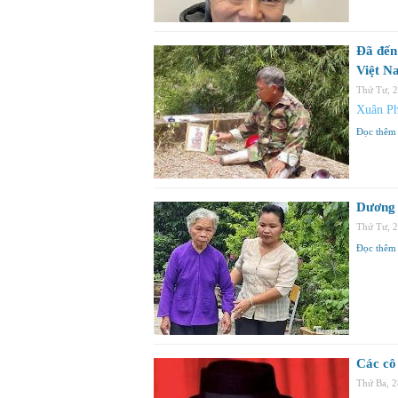
Đã đến
Việt N
Thứ Tư, 
Xuân P
Đọc thêm
Dương 
Thứ Tư, 
Đọc thêm
Các cô
Thứ Ba, 