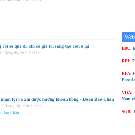
Web
 rồi sẽ qua đi, chỉ có giá trị sáng tạo còn ở lại
BBC:
b
 31 Tháng Bảy 2026
5:35 CH
RFI:
T
RFA:
B
Free As
VOA:
n nhận tội và xin được hưởng khoan hồng - Đoàn Bảo Châu
Nam và
 30 Tháng Bảy 2026
6:15 SA
SGB:
T
n Bảo Châu