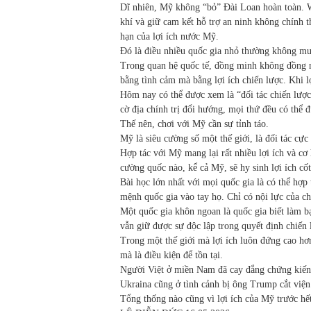
Dĩ nhiên, Mỹ không “bỏ” Đài Loan hoàn toàn. W
khí và giữ cam kết hỗ trợ an ninh không chính t
hạn của lợi ích nước Mỹ.
Đó là điều nhiều quốc gia nhỏ thường không mu
Trong quan hệ quốc tế, đồng minh không đồng 
bằng tình cảm mà bằng lợi ích chiến lược. Khi lợ
Hôm nay có thể được xem là “đối tác chiến lược
cờ địa chính trị đổi hướng, mọi thứ đều có thể đ
Thế nên, chơi với Mỹ cần sự tỉnh táo.
Mỹ là siêu cường số một thế giới, là đối tác cực
Hợp tác với Mỹ mang lại rất nhiều lợi ích và cơ 
cường quốc nào, kể cả Mỹ, sẽ hy sinh lợi ích cốt
Bài học lớn nhất với mọi quốc gia là có thể hợp
mệnh quốc gia vào tay họ. Chỉ có nội lực của c
Một quốc gia khôn ngoan là quốc gia biết làm bạ
vẫn giữ được sự độc lập trong quyết định chiến 
Trong một thế giới mà lợi ích luôn đứng cao hơn
mà là điều kiện để tồn tại.
Người Việt ở miền Nam đã cay đắng chứng kiến
Ukraina cũng ở tình cảnh bị ông Trump cắt viện 
Tổng thống nào cũng vì lợi ích của Mỹ trước hế