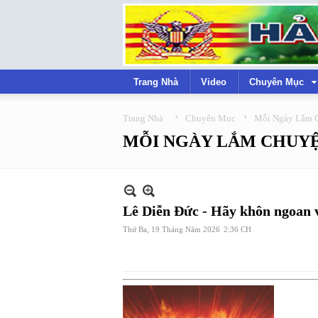
Trang Nhà
Video
Chuyên Mục
›
›
Trang Nhà
Chuyên Mục
Mỗi Ngày Lắm 
MỖI NGÀY LẮM CHUY
Lê Diễn Đức - Hãy khôn ngoan v
Thứ Ba, 19 Tháng Năm 2026
2:36 CH