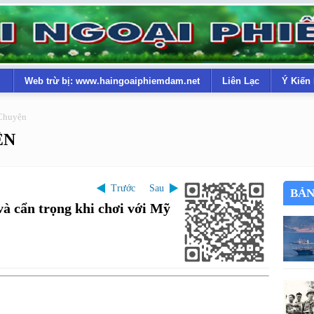
Web trừ bị: www.haingoaiphiemdam.net
Liên Lạc
Ý Kiến
Chuyện
ỆN
Trước
Sau
BẢN
à cẩn trọng khi chơi với Mỹ