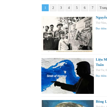
1
2
3
4
5
6
7
Tran
Nguyễn
Thứ Năm,
Đọc thêm
Liệu M
Tuấn
Thứ Tư, 
Đọc thêm
Bông L
Thứ Hai,