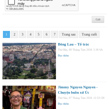
1
2
3
4
5
6
7
Trang sau
Trang cuối
Bông Lau – Tổ trác
Thứ Bảy, 08 Tháng Tám 2026
5:38 SA
Đọc thêm
Jimmy Nguyen Nguyen -
Chuyện buồn xứ Úc
Thứ Sáu, 07 Tháng Tám 2026
12:53 CH
Đọc thêm