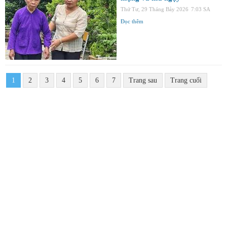
Thứ Tư, 29 Tháng Bảy 2026
7:03 SA
Đọc thêm
1
2
3
4
5
6
7
Trang sau
Trang cuối