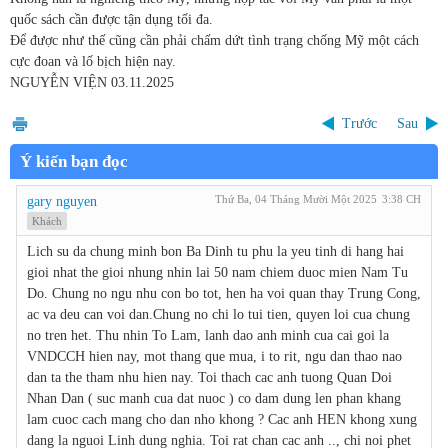
quốc sách cần được tận dụng tối đa.
Để được như thế cũng cần phải chấm dứt tình trạng chống Mỹ một cách
cực đoan và lố bịch hiện nay.
NGUYỄN VIỆN 03.11.2025
Trước
Sau
Ý kiến bạn đọc
Thứ Ba, 04 Tháng Mười Một 2025
3:38 CH
gary nguyen
Khách
Lich su da chung minh bon Ba Dinh tu phu la yeu tinh di hang hai
gioi nhat the gioi nhung nhin lai 50 nam chiem duoc mien Nam Tu
Do. Chung no ngu nhu con bo tot, hen ha voi quan thay Trung Cong,
ac va deu can voi dan.Chung no chi lo tui tien, quyen loi cua chung
no tren het. Thu nhin To Lam, lanh dao anh minh cua cai goi la
VNDCCH hien nay, mot thang que mua, i to rit, ngu dan thao nao
dan ta the tham nhu hien nay. Toi thach cac anh tuong Quan Doi
Nhan Dan ( suc manh cua dat nuoc ) co dam dung len phan khang
lam cuoc cach mang cho dan nho khong ? Cac anh HEN khong xung
dang la nguoi Linh dung nghia. Toi rat chan cac anh .., chi noi phet