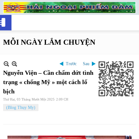
MỖI NGÀY LẮM CHUYỆN
Trước
Sau
Nguyễn Viện – Cần chấm dứt tình
trạng « chống Mỹ » một cách lố
bịch
Thứ Hai, 03 Tháng Mười Một 2025
2:09 CH
(Blog Thụy My)