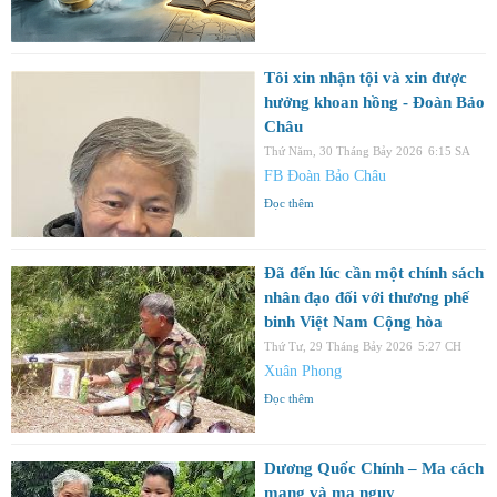
Tôi xin nhận tội và xin được
hưởng khoan hồng - Đoàn Bảo
Châu
Thứ Năm, 30 Tháng Bảy 2026
6:15 SA
FB Đoàn Bảo Châu
Đọc thêm
Đã đến lúc cần một chính sách
nhân đạo đối với thương phế
binh Việt Nam Cộng hòa
Thứ Tư, 29 Tháng Bảy 2026
5:27 CH
Xuân Phong
Đọc thêm
Dương Quốc Chính – Ma cách
mạng và ma ngụy