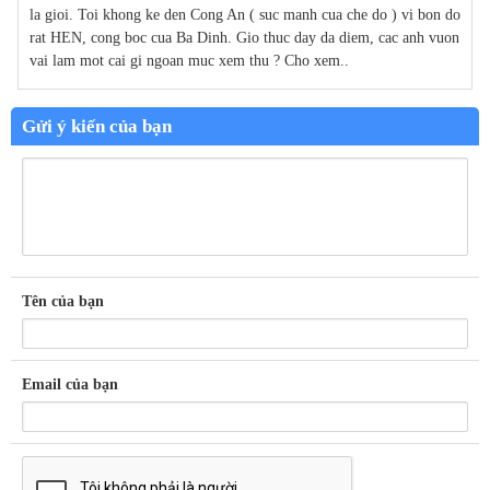
la gioi. Toi khong ke den Cong An ( suc manh cua che do ) vi bon do
rat HEN, cong boc cua Ba Dinh. Gio thuc day da diem, cac anh vuon
vai lam mot cai gi ngoan muc xem thu ? Cho xem..
Gửi ý kiến của bạn
Tên của bạn
Email của bạn