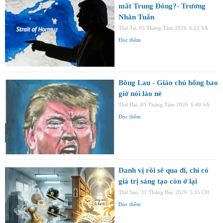
mất Trung Đông?- Trương
Nhân Tuấn
Thứ Tư, 05 Tháng Tám 2026
6:22 SA
Đọc thêm
Bông Lau - Giáo chủ hổng bao
giờ nói láo nè
Thứ Hai, 03 Tháng Tám 2026
6:49 SA
Đọc thêm
Danh vị rồi sẽ qua đi, chỉ có
giá trị sáng tạo còn ở lại
Thứ Sáu, 31 Tháng Bảy 2026
5:35 CH
Đọc thêm