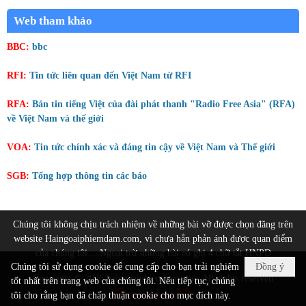
Web tham khảo
BBC:
bbc
RFI:
Tin tức liên quan đến Việt Nam từ RFI
RFA:
Bản tin tiếng Việt của đài phát thanh "Radio Free Asia" (RFA)
về Việt Nam và thế giới
VOA:
Tin tức chính xác và đáng tin cậy về Việt Nam và Thế giới
SGB:
Tổng hợp thông tin các báo
Chúng tôi không chịu trách nhiệm về những bài vỡ được chọn đăng trên
website Haingoaiphiemdam.com, vì chưa hẳn phản ánh được quan điểm
của chúng tôi… Ngoại trừ những bài có ghi 4 chữ tắt HNPD
Chúng tôi sử dụng cookie để cung cấp cho bạn trải nghiệm
Đồng ý
Copyright © 2026
haingoaiphiemdam.com
All rights reserved
tốt nhất trên trang web của chúng tôi. Nếu tiếp tục, chúng
tôi cho rằng bạn đã chấp thuận cookie cho mục đích này.