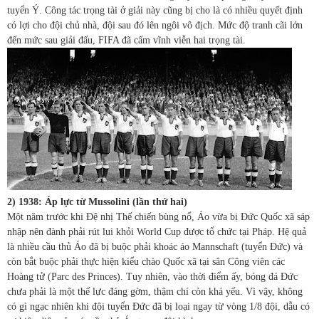
tuyển Ý. Công tác trọng tài ở giải này cũng bị cho là có nhiều quyết định
có lợi cho đội chủ nhà, đội sau đó lên ngôi vô địch. Mức độ tranh cãi lớn
đến mức sau giải đấu, FIFA đã cấm vĩnh viễn hai trọng tài.
2) 1938: Áp lực từ Mussolini (lần thứ hai)
Một năm trước khi Đệ nhị Thế chiến bùng nổ, Áo vừa bị Đức Quốc xã sáp
nhập nên đành phải rút lui khỏi World Cup được tổ chức tại Pháp. Hệ quả
là nhiều cầu thủ Áo đã bị buộc phải khoác áo Mannschaft (tuyển Đức) và
còn bắt buộc phải thực hiện kiểu chào Quốc xã tại sân Công viên các
Hoàng tử (Parc des Princes). Tuy nhiên, vào thời điểm ấy, bóng đá Đức
chưa phải là một thế lực đáng gờm, thậm chí còn khá yếu. Vì vậy, không
có gì ngạc nhiên khi đội tuyển Đức đã bị loại ngay từ vòng 1/8 đội, dẫu có