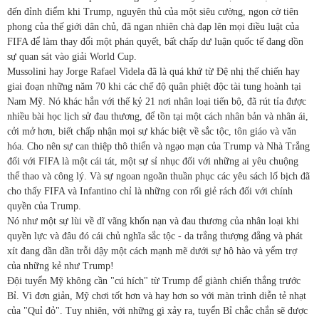
đến đỉnh điểm khi Trump, nguyên thủ của một siêu cường, ngọn cờ tiên
phong của thế giới dân chủ, đã ngan nhiên chà đạp lên mọi điều luật của
FIFA để làm thay đổi một phán quyết, bất chấp dư luận quốc tế đang dồn
sự quan sát vào giải World Cup.
Mussolini hay Jorge Rafael Videla đã là quá khứ từ Đệ nhị thế chiến hay
giai đoạn những năm 70 khi các chế độ quân phiệt độc tài tung hoành tại
Nam Mỹ. Nó khác hẳn với thế kỷ 21 nơi nhân loại tiến bộ, đã rút tỉa được
nhiều bài học lịch sử đau thương, để tồn tại một cách nhân bản và nhân ái,
cởi mở hơn, biết chấp nhận mọi sự khác biệt về sắc tộc, tôn giáo và văn
hóa. Cho nên sự can thiệp thô thiển và ngạo mạn của Trump và Nhà Trắng
đối với FIFA là một cái tát, một sự sỉ nhục đối với những ai yêu chuộng
thể thao và công lý. Và sự ngoan ngoãn thuần phục các yêu sách lố bịch đã
cho thấy FIFA và Infantino chỉ là những con rối giẻ rách đối với chính
quyền của Trump.
Nó như một sự lùi về dĩ vãng khốn nạn và đau thương của nhân loại khi
quyền lực và đâu đó cái chủ nghĩa sắc tộc - da trắng thượng đẳng và phát
xít đang dần dần trỗi dậy một cách mạnh mẽ dưới sự hô hào và yểm trợ
của những kẻ như Trump!
Đội tuyển Mỹ không cần "cú hích" từ Trump để giành chiến thắng trước
Bỉ. Vì đơn giản, Mỹ chơi tốt hơn và hay hơn so với màn trình diễn tẻ nhạt
của "Quỉ đỏ". Tuy nhiên, với những gì xảy ra, tuyển Bỉ chắc chắn sẽ được