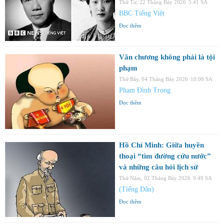
Thứ Tư, 22 Tháng Bảy 2026
5:41 SA
BBC Tiếng Việt
Đọc thêm
Văn chương không phải là tội
phạm
Thứ Bảy, 04 Tháng Bảy 2026
10:08 SA
Phạm Đình Trọng
Đọc thêm
Hồ Chí Minh: Giữa huyền
thoại “tìm đường cứu nước”
và những câu hỏi lịch sử
Thứ Năm, 02 Tháng Bảy 2026
9:49 SA
(Tiếng Dân)
Đọc thêm