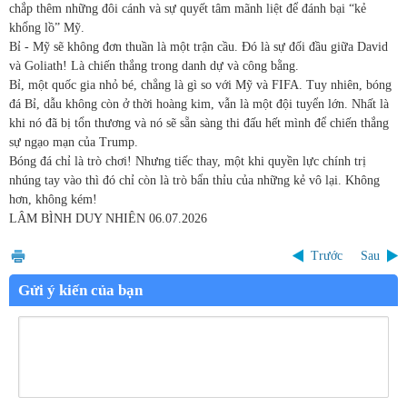
chắp thêm những đôi cánh và sự quyết tâm mãnh liệt để đánh bại “kẻ
khổng lồ” Mỹ.
Bỉ - Mỹ sẽ không đơn thuần là một trận cầu. Đó là sự đối đầu giữa David
và Goliath! Là chiến thắng trong danh dự và công bằng.
Bỉ, một quốc gia nhỏ bé, chẳng là gì so với Mỹ và FIFA. Tuy nhiên, bóng
đá Bỉ, dẫu không còn ở thời hoàng kim, vẫn là một đội tuyển lớn. Nhất là
khi nó đã bị tổn thương và nó sẽ sẵn sàng thi đấu hết mình để chiến thắng
sự ngạo mạn của Trump.
Bóng đá chỉ là trò chơi! Nhưng tiếc thay, một khi quyền lực chính trị
nhúng tay vào thì đó chỉ còn là trò bẩn thỉu của những kẻ vô lại. Không
hơn, không kém!
LÂM BÌNH DUY NHIÊN
06.07.2026
Trước
Sau
Gửi ý kiến của bạn