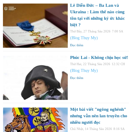
Lê Diễn Đức – Ba Lan và
Ukraina : Làm thế nào cùng
tồn tại với những ký ức khác
biệt ?
Thứ Bảy, 27 Tháng Sáu 2026
7:00 SA
(Blog Thụy My)
Đọc thêm
Phúc Lai - Không chịu học sử!
Thứ Hai, 22 Tháng Sáu 2026
12:32 CH
(Blog Thụy My)
Đọc thêm
Một bài viết "ngông nghênh"
nhưng vẫn nên lan truyền cho
nhiều người đọc
Chủ Nhật, 14 Tháng Sáu 2026
8:16 SA