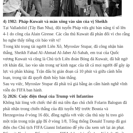
4) 1982: Pháp-Kuwait và màn xông vào sân của vị Sheikh
Tại Valladolid (Tây Ban Nha), đội tuyển Pháp vừa ghi bàn nâng tỉ số lên
4-1 do công của Alain Giresse. Các cầu thủ Kuwait đã phản đối vì cho rằng
họ nghe thấy tiếng còi báo việt vị!
Trong khi trọng tài người Liên Xô, Myroslav Stupar, đã công nhận bàn
thắng, Sheikh Fahad Al-Ahmad Al-Jaber Al-Sabah, em trai của Quốc
vương Kuwait và cũng là Chủ tịch Liên đoàn Bóng đá Kuwait, đã bất ngờ
rời khán đài, lao vào sân trong sự kinh ngạc của tất cả mọi người để gây áp
lực và phản kháng. Trận đấu bị gián đoạn cả 10 phút và giữa cảnh hỗn
loạn, trọng tài đã quyết định hủy bàn thắng.
Sau vụ việc, Myroslav Stupar đã phải trả giá bằng án cấm hành nghề vĩnh
viễn do FIFA ban hành.
5) 2026: Cuộc điện thoại của Trump với Infantino
Không hài lòng với chiếc thẻ đỏ mà tiền đạo chủ chốt Folarin Balogun đã
phải nhận trong chiến thắng của đội tuyển Mỹ trước Bosnia và
Herzegovina ở vòng 16 đội, đồng nghĩa với việc cầu thủ này bị treo giò
một trận trong trận gặp Bỉ ở vòng 1/8, Tổng thống Donald Trump đã gọi
điện cho Chủ tịch FIFA Gianni Infantino để yêu cầu xem xét lại án phạt.