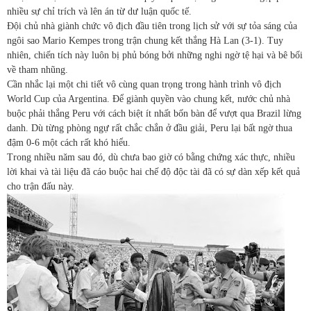
nhiều sự chỉ trích và lên án từ dư luận quốc tế.
Đội chủ nhà giành chức vô địch đầu tiên trong lịch sử với sự tỏa sáng của
ngôi sao Mario Kempes trong trận chung kết thắng Hà Lan (3-1). Tuy
nhiên, chiến tích này luôn bị phủ bóng bởi những nghi ngờ tệ hại và bê bối
về tham nhũng.
Cần nhắc lại một chi tiết vô cùng quan trọng trong hành trình vô địch
World Cup của Argentina. Để giành quyền vào chung kết, nước chủ nhà
buộc phải thắng Peru với cách biệt ít nhất bốn bàn để vượt qua Brazil lừng
danh. Dù từng phòng ngự rất chắc chắn ở đầu giải, Peru lại bất ngờ thua
đậm 0-6 một cách rất khó hiểu.
Trong nhiều năm sau đó, dù chưa bao giờ có bằng chứng xác thực, nhiều
lời khai và tài liệu đã cáo buộc hai chế độ độc tài đã có sự dàn xếp kết quả
cho trận đấu này.