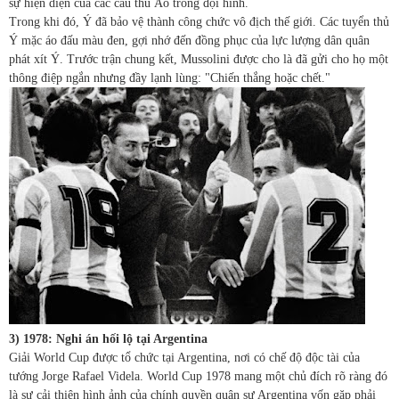
sự hiện diện của các cầu thủ Áo trong đội hình.
Trong khi đó, Ý đã bảo vệ thành công chức vô địch thế giới. Các tuyển thủ
Ý mặc áo đấu màu đen, gợi nhớ đến đồng phục của lực lượng dân quân
phát xít Ý. Trước trận chung kết, Mussolini được cho là đã gửi cho họ một
thông điệp ngắn nhưng đầy lạnh lùng: "Chiến thắng hoặc chết."
3) 1978: Nghi án hối lộ tại Argentina
Giải World Cup được tổ chức tại Argentina, nơi có chế độ độc tài của
tướng Jorge Rafael Videla. World Cup 1978 mang một chủ đích rõ ràng đó
là sự cải thiện hình ảnh của chính quyền quân sự Argentina vốn gặp phải