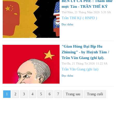
BÊN LY CÀ PHÊ : Thâm như
mực Tàu - TRẦN THẾ KỶ
Thứ Năm, 21 Tháng Năm 2026
5:31 SA
Trần THế Kỷ ( HNPD )
Đọc thêm
"Gian Hùng Đại Bịp Hu
Zhiming" - by Huỳnh Tâm /
Trần Văn Giang (ghi lại).
Thứ Ba, 21 Tháng Tư 2026
11:22 SA
Trần Văn Giang (ghi lại)
Đọc thêm
1
2
3
4
5
6
7
Trang sau
Trang cuối