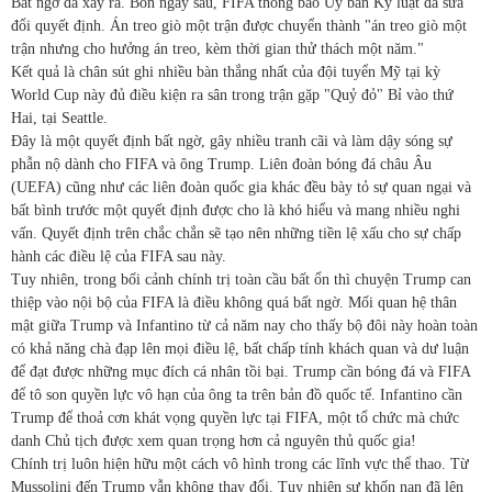
Bất ngờ đã xảy ra. Bốn ngày sau, FIFA thông báo Ủy ban Kỷ luật đã sửa
đổi quyết định. Án treo giò một trận được chuyển thành "án treo giò một
trận nhưng cho hưởng án treo, kèm thời gian thử thách một năm."
Kết quả là chân sút ghi nhiều bàn thắng nhất của đội tuyển Mỹ tại kỳ
World Cup này đủ điều kiện ra sân trong trận gặp "Quỷ đỏ" Bỉ vào thứ
Hai, tại Seattle.
Đây là một quyết định bất ngờ, gây nhiều tranh cãi và làm dậy sóng sự
phẫn nộ dành cho FIFA và ông Trump. Liên đoàn bóng đá châu Âu
(UEFA) cũng như các liên đoàn quốc gia khác đều bày tỏ sự quan ngại và
bất bình trước một quyết định được cho là khó hiểu và mang nhiều nghi
vấn. Quyết định trên chắc chắn sẽ tạo nên những tiền lệ xấu cho sự chấp
hành các điều lệ của FIFA sau này.
Tuy nhiên, trong bối cảnh chính trị toàn cầu bất ổn thì chuyện Trump can
thiệp vào nội bộ của FIFA là điều không quá bất ngờ. Mối quan hệ thân
mật giữa Trump và Infantino từ cả năm nay cho thấy bộ đôi này hoàn toàn
có khả năng chà đạp lên mọi điều lệ, bất chấp tính khách quan và dư luận
để đạt được những mục đích cá nhân tồi bại. Trump cần bóng đá và FIFA
để tô son quyền lực vô hạn của ông ta trên bản đồ quốc tế. Infantino cần
Trump để thoả cơn khát vọng quyền lực tại FIFA, một tổ chức mà chức
danh Chủ tịch được xem quan trọng hơn cả nguyên thủ quốc gia!
Chính trị luôn hiện hữu một cách vô hình trong các lĩnh vực thể thao. Từ
Mussolini đến Trump vẫn không thay đổi. Tuy nhiên sự khốn nạn đã lên