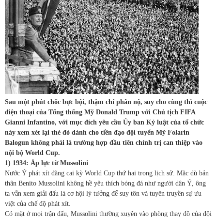
Sau một phút chốc bực bội, thậm chí phẫn nộ, suy cho cùng thì cuộc
điện thoại của Tổng thống Mỹ Donald Trump với Chủ tịch FIFA
Gianni Infantino, với mục đích yêu cầu Ủy ban Kỷ luật của tổ chức
này xem xét lại thẻ đỏ dành cho tiền đạo đội tuyển Mỹ Folarin
Balogun không phải là trường hợp đầu tiên chính trị can thiệp vào
nội bộ World Cup.
1) 1934: Áp lực từ Mussolini
Nước Ý phát xít đăng cai kỳ World Cup thứ hai trong lịch sử. Mặc dù bản
thân Benito Mussolini không hề yêu thích bóng đá như người dân Ý, ông
ta vẫn xem giải đấu là cơ hội lý tưởng để suy tôn và tuyên truyền sự ưu
việt của chế độ phát xít.
Có mặt ở mọi trận đấu, Mussolini thường xuyên vào phòng thay đồ của đội