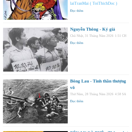
laiTranMai ( ToiThichDoc )
Đọc thêm
Nguyễn Thông - Ký giả
Chủ Nhật, 31 Tháng Năm 2026
1:51 CH
Đọc thêm
Bông Lau - Tinh thần thượng
võ
Thứ Năm, 28 Tháng Năm 2026
4:58 SA
Đọc thêm