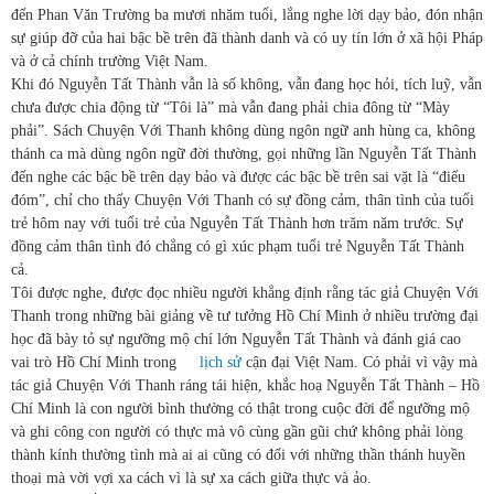
đến Phan Văn Trường ba mươi nhăm tuổi, lắng nghe lời dạy bảo, đón nhận
sự giúp đỡ của hai bậc bề trên đã thành danh và có uy tín lớn ở xã hội Pháp
và ở cả chính trường Việt Nam.
Khi đó Nguyễn Tất Thành vẫn là số không, vẫn đang học hỏi, tích luỹ, vẫn
chưa được chia động từ “Tôi là” mà vẫn đang phải chia đông từ “Mày
phải”. Sách Chuyện Với Thanh không dùng ngôn ngữ anh hùng ca, không
thánh ca mà dùng ngôn ngữ đời thường, gọi những lần Nguyễn Tất Thành
đến nghe các bậc bề trên dạy bảo và được các bậc bề trên sai vặt là “điếu
đóm”, chỉ cho thấy Chuyện Với Thanh có sự đồng cảm, thân tình của tuổi
trẻ hôm nay với tuổi trẻ của Nguyễn Tất Thành hơn trăm năm trước. Sự
đồng cảm thân tình đó chẳng có gì xúc phạm tuổi trẻ Nguyễn Tất Thành
cả.
Tôi được nghe, được đọc nhiều người khẳng định rằng tác giả Chuyện Với
Thanh trong những bài giảng về tư tưởng Hồ Chí Minh ở nhiều trường đại
học đã bày tỏ sự ngưỡng mộ chí lớn Nguyễn Tất Thành và đánh giá cao
vai trò Hồ Chí Minh trong
lịch sử
cận đại Việt Nam. Có phải vì vậy mà
tác giả Chuyện Với Thanh ráng tái hiện, khắc hoạ Nguyễn Tất Thành – Hồ
Chí Minh là con người bình thường có thật trong cuộc đời để ngưỡng mộ
và ghi công con người có thực mà vô cùng gần gũi chứ không phải lòng
thành kính thường tình mà ai ai cũng có đối với những thần thánh huyền
thoại mà vời vợi xa cách vì là sự xa cách giữa thực và ảo.