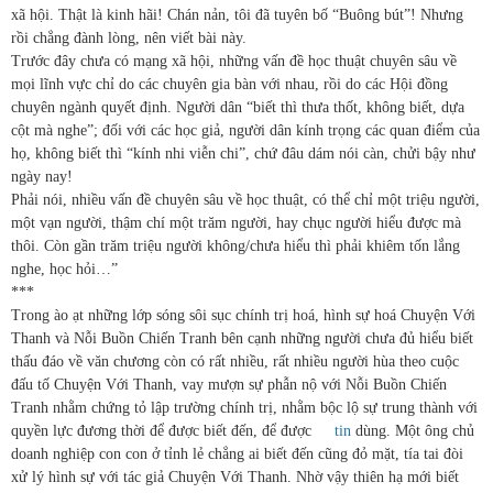
xã hội. Thật là kinh hãi! Chán nản, tôi đã tuyên bố “Buông bút”! Nhưng
rồi chẳng đành lòng, nên viết bài này.
Trước đây chưa có mạng xã hội, những vấn đề học thuật chuyên sâu về
mọi lĩnh vực chỉ do các chuyên gia bàn với nhau, rồi do các Hội đồng
chuyên ngành quyết định. Người dân “biết thì thưa thốt, không biết, dựa
cột mà nghe”; đối với các học giả, người dân kính trọng các quan điểm của
họ, không biết thì “kính nhi viễn chi”, chứ đâu dám nói càn, chửi bậy như
ngày nay!
Phải nói, nhiều vấn đề chuyên sâu về học thuật, có thể chỉ một triệu người,
một vạn người, thậm chí một trăm người, hay chục người hiểu được mà
thôi. Còn gần trăm triệu người không/chưa hiểu thì phải khiêm tốn lắng
nghe, học hỏi…”
***
Trong ào ạt những lớp sóng sôi sục chính trị hoá, hình sự hoá Chuyện Với
Thanh và Nỗi Buồn Chiến Tranh bên cạnh những người chưa đủ hiểu biết
thấu đáo về văn chương còn có rất nhiều, rất nhiều người hùa theo cuộc
đấu tố Chuyện Với Thanh, vay mượn sự phẫn nộ với Nỗi Buồn Chiến
Tranh nhằm chứng tỏ lập trường chính trị, nhằm bộc lộ sự trung thành với
quyền lực đương thời để được biết đến, để được
tin
dùng. Một ông chủ
doanh nghiệp con con ở tỉnh lẻ chẳng ai biết đến cũng đỏ mặt, tía tai đòi
xử lý hình sự với tác giả Chuyện Với Thanh. Nhờ vậy thiên hạ mới biết