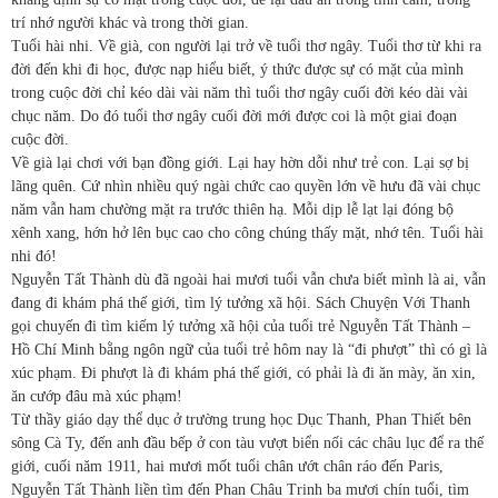
trí nhớ người khác và trong thời gian.
Tuổi hài nhi. Về già, con người lại trở về tuổi thơ ngây. Tuổi thơ từ khi ra
đời đến khi đi học, được nạp hiểu biết, ý thức được sự có mặt của mình
trong cuộc đời chỉ kéo dài vài năm thì tuổi thơ ngây cuối đời kéo dài vài
chục năm. Do đó tuổi thơ ngây cuối đời mới được coi là một giai đoạn
cuộc đời.
Về già lại chơi với bạn đồng giới. Lại hay hờn dỗi như trẻ con. Lại sợ bị
lãng quên. Cứ nhìn nhiều quý ngài chức cao quyền lớn về hưu đã vài chục
năm vẫn ham chường mặt ra trước thiên hạ. Mỗi dịp lễ lạt lại đóng bộ
xênh xang, hớn hở lên bục cao cho công chúng thấy mặt, nhớ tên. Tuổi hài
nhi đó!
Nguyễn Tất Thành dù đã ngoài hai mươi tuổi vẫn chưa biết mình là ai, vẫn
đang đi khám phá thế giới, tìm lý tưởng xã hội. Sách Chuyện Với Thanh
gọi chuyến đi tìm kiếm lý tưởng xã hội của tuổi trẻ Nguyễn Tất Thành –
Hồ Chí Minh bằng ngôn ngữ của tuổi trẻ hôm nay là “đi phượt” thì có gì là
xúc phạm. Đi phượt là đi khám phá thế giới, có phải là đi ăn mày, ăn xin,
ăn cướp đâu mà xúc phạm!
Từ thầy giáo dạy thể dục ở trường trung học Dục Thanh, Phan Thiết bên
sông Cà Ty, đến anh đầu bếp ở con tàu vượt biển nối các châu lục để ra thế
giới, cuối năm 1911, hai mươi mốt tuổi chân ướt chân ráo đến Paris,
Nguyễn Tất Thành liền tìm đến Phan Châu Trinh ba mươi chín tuổi, tìm