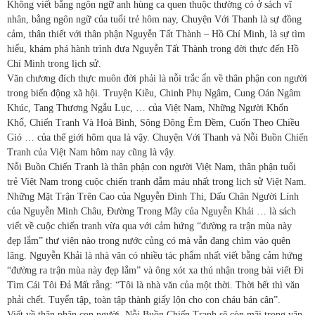
Không viết bằng ngôn ngữ anh hùng ca quen thuộc thường có ở sách vĩ
nhân, bằng ngôn ngữ của tuổi trẻ hôm nay, Chuyện Với Thanh là sự đồng
cảm, thân thiết với thân phận Nguyễn Tất Thành – Hồ Chí Minh, là sự tìm
hiểu, khám phá hành trình đưa Nguyễn Tất Thành trong đời thực đến Hồ
Chí Minh trong lịch sử.
Văn chương đích thực muôn đời phải là nỗi trắc ẩn về thân phận con người
trong biến động xã hội. Truyện Kiều, Chinh Phụ Ngâm, Cung Oán Ngâm
Khúc, Tang Thương Ngẫu Lục, … của Việt Nam, Những Người Khốn
Khổ, Chiến Tranh Và Hoà Bình, Sông Đông Êm Đềm, Cuốn Theo Chiều
Gió … của thế giới hôm qua là vậy. Chuyện Với Thanh và Nỗi Buồn Chiến
Tranh của Việt Nam hôm nay cũng là vậy.
Nỗi Buồn Chiến Tranh là thân phận con người Việt Nam, thân phận tuổi
trẻ Việt Nam trong cuộc chiến tranh đẫm máu nhất trong lịch sử Việt Nam.
Những Mặt Trận Trên Cao của Nguyễn Đình Thi, Dấu Chân Người Lính
của Nguyễn Minh Châu, Đường Trong Mây của Nguyễn Khải … là sách
viết về cuộc chiến tranh vừa qua với cảm hứng “đường ra trận mùa này
đẹp lắm” thư viện nào trong nước củng có mà vẫn đang chìm vào quên
lãng. Nguyễn Khải là nhà văn có nhiều tác phẩm nhất viết bằng cảm hứng
“đường ra trận mùa này đẹp lắm” và ông xót xa thú nhận trong bài viết Đi
Tìm Cái Tôi Đả Mất rằng: “Tôi là nhà văn của một thời. Thời hết thì văn
phải chết. Tuyển tập, toàn tập thành giấy lộn cho con cháu bán cân”.
Viết về thân phận con người, Nỗi Buồn Chiến Tranh sẽ còn mãi trong văn