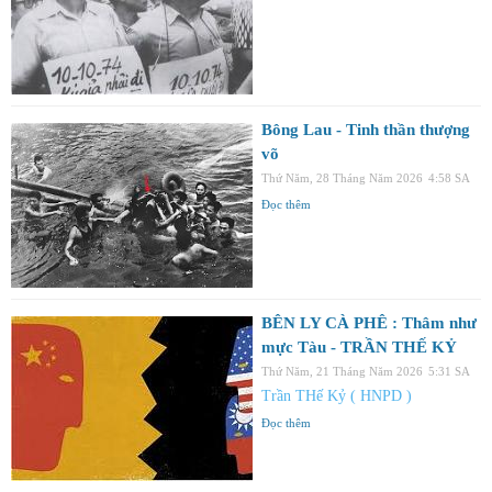
Bông Lau - Tinh thần thượng
võ
Thứ Năm, 28 Tháng Năm 2026
4:58 SA
Đọc thêm
BÊN LY CÀ PHÊ : Thâm như
mực Tàu - TRẦN THẾ KỶ
Thứ Năm, 21 Tháng Năm 2026
5:31 SA
Trần THế Kỷ ( HNPD )
Đọc thêm