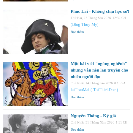
Phúc Lai - Không chịu học sử!
Thứ Hai, 22 Tháng Sáu 2026
12:32 CH
(Blog Thụy My)
Đọc thêm
Một bài viết "ngông nghênh"
nhưng vẫn nên lan truyền cho
nhiều người đọc
Chủ Nhật, 14 Tháng Sáu 2026
8:16 SA
laiTranMai ( ToiThichDoc )
Đọc thêm
Nguyễn Thông - Ký giả
Chủ Nhật, 31 Tháng Năm 2026
1:51 CH
Đọc thêm