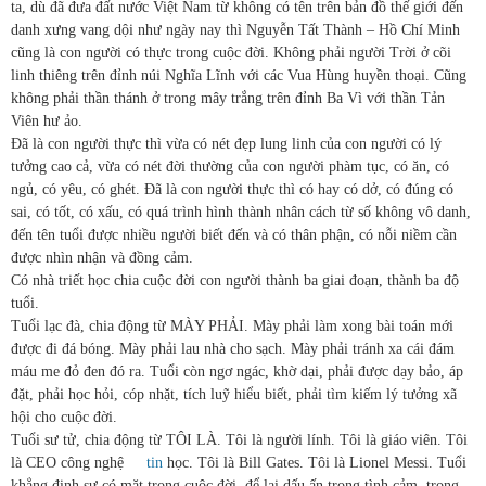
ta, dù đã đưa đất nước Việt Nam từ không có tên trên bản đồ thế giới đến
danh xưng vang dội như ngày nay thì Nguyễn Tất Thành – Hồ Chí Minh
cũng là con người có thực trong cuộc đời. Không phải người Trời ở cõi
linh thiêng trên đỉnh núi Nghĩa Lĩnh với các Vua Hùng huyền thoại. Cũng
không phải thần thánh ở trong mây trắng trên đỉnh Ba Vì với thần Tản
Viên hư ảo.
Đã là con người thực thì vừa có nét đẹp lung linh của con người có lý
tưởng cao cả, vừa có nét đời thường của con người phàm tục, có ăn, có
ngủ, có yêu, có ghét. Đã là con người thực thì có hay có dở, có đúng có
sai, có tốt, có xấu, có quá trình hình thành nhân cách từ số không vô danh,
đến tên tuổi được nhiều người biết đến và có thân phận, có nỗi niềm cần
được nhìn nhận và đồng cảm.
Có nhà triết học chia cuộc đời con người thành ba giai đoạn, thành ba độ
tuổi.
Tuổi lạc đà, chia động từ MÀY PHẢI. Mày phải làm xong bài toán mới
được đi đá bóng. Mày phải lau nhà cho sạch. Mày phải tránh xa cái đám
máu me đỏ đen đó ra. Tuổi còn ngơ ngác, khờ dại, phải được dạy bảo, áp
đặt, phải học hỏi, cóp nhặt, tích luỹ hiểu biết, phải tìm kiếm lý tưởng xã
hội cho cuộc đời.
Tuổi sư tử, chia động từ TÔI LÀ. Tôi là người lính. Tôi là giáo viên. Tôi
là CEO công nghệ
tin
học. Tôi là Bill Gates. Tôi là Lionel Messi. Tuổi
khẳng định sự có mặt trong cuộc đời, để lại dấu ấn trong tình cảm, trong