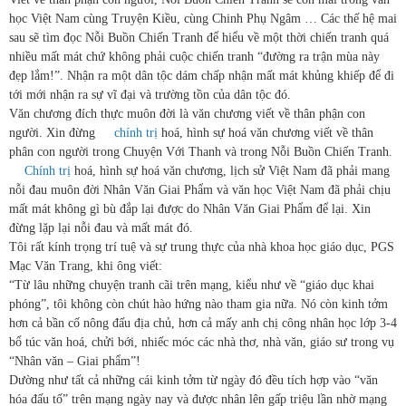
học Việt Nam cùng Truyện Kiều, cùng Chinh Phụ Ngâm … Các thế hệ mai
sau sẽ tìm đọc Nỗi Buồn Chiến Tranh để hiểu về một thời chiến tranh quá
nhiều mất mát chứ không phải cuộc chiến tranh “đường ra trận mùa này
đẹp lắm!”. Nhận ra một dân tộc dám chấp nhận mất mát khủng khiếp để đi
tới mới nhận ra sự vĩ đại và trường tồn của dân tộc đó.
Văn chương đích thực muôn đời là văn chương viết về thân phận con
người. Xin đừng
chính trị
hoá, hình sự hoá văn chương viết về thân
phân con người trong Chuyện Với Thanh và trong Nỗi Buồn Chiến Tranh.
Chính trị
hoá, hình sự hoá văn chương, lịch sử Việt Nam đã phải mang
nỗi đau muôn đời Nhân Văn Giai Phẩm và văn học Việt Nam đã phải chịu
mất mát không gì bù đắp lại được do Nhân Văn Giai Phẩm để lại. Xin
đừng lặp lại nỗi đau và mất mát đó.
Tôi rất kính trọng trí tuệ và sự trung thực của nhà khoa học giáo dục, PGS
Mạc Văn Trang, khi ông viết:
“Từ lâu những chuyện tranh cãi trên mạng, kiểu như về “giáo dục khai
phóng”, tôi không còn chút hào hứng nào tham gia nữa. Nó còn kinh tởm
hơn cả bần cố nông đấu địa chủ, hơn cả mấy anh chị công nhân học lớp 3-4
bổ túc văn hoá, chửi bới, nhiếc móc các nhà thơ, nhà văn, giáo sư trong vụ
“Nhân văn – Giai phẩm”!
Dường như tất cả những cái kinh tởm từ ngày đó đều tích hợp vào “văn
hóa đấu tố” trên mạng ngày nay và được nhân lên gấp triệu lần nhờ mạng