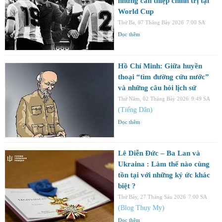
những can thiệp chính trị tại
World Cup
Thứ Ba, 07 Tháng Bảy 2026
7:00 SA
Đọc thêm
Hồ Chí Minh: Giữa huyền
thoại “tìm đường cứu nước”
và những câu hỏi lịch sử
Thứ Năm, 02 Tháng Bảy 2026
9:49 SA
(Tiếng Dân)
Đọc thêm
Lê Diễn Đức – Ba Lan và
Ukraina : Làm thế nào cùng
tồn tại với những ký ức khác
biệt ?
Thứ Bảy, 27 Tháng Sáu 2026
7:00 SA
(Blog Thụy My)
Đọc thêm