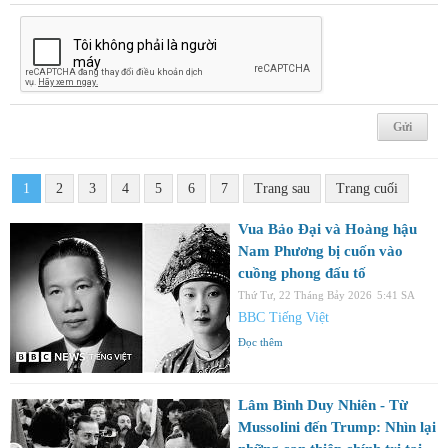
1
2
3
4
5
6
7
Trang sau
Trang cuối
Vua Bảo Đại và Hoàng hậu
Nam Phương bị cuốn vào
cuồng phong đấu tố
Thứ Tư, 22 Tháng Bảy 2026
5:41 SA
BBC Tiếng Việt
Đọc thêm
Lâm Bình Duy Nhiên - Từ
Mussolini đến Trump: Nhìn lại