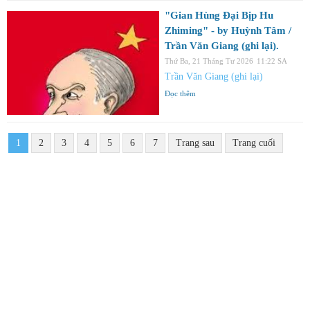
"Gian Hùng Đại Bịp Hu
Zhiming" - by Huỳnh Tâm /
Trần Văn Giang (ghi lại).
Thứ Ba, 21 Tháng Tư 2026
11:22 SA
Trần Văn Giang (ghi lại)
Đọc thêm
1
2
3
4
5
6
7
Trang sau
Trang cuối