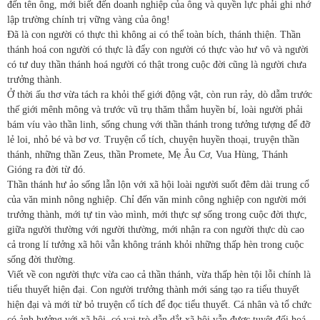
đến tên ông, mới biết đến doanh nghiệp của ông và quyền lực phải ghi nhớ
lập trường chính trị vững vàng của ông!
Đã là con người có thực thì không ai có thể toàn bích, thánh thiện. Thần
thánh hoá con người có thực là đẩy con người có thực vào hư vô và người
có tư duy thần thánh hoá người có thật trong cuộc đời cũng là người chưa
trưởng thành.
Ở thời ấu thơ vừa tách ra khỏi thế giới động vật, còn run rảy, dò dẫm trước
thế giới mênh mông và trước vũ trụ thăm thẳm huyền bí, loài người phải
bám víu vào thần linh, sống chung với thần thánh trong tưởng tượng để đỡ
lẻ loi, nhỏ bé và bơ vơ. Truyện cổ tích, chuyện huyền thoại, truyện thần
thánh, những thần Zeus, thần Promete, Mẹ Âu Cơ, Vua Hùng, Thánh
Gióng ra đời từ đó.
Thần thánh hư ảo sống lẫn lộn với xã hội loài người suốt đêm dài trung cổ
của văn minh nông nghiệp. Chỉ đến văn minh công nghiệp con người mới
trưởng thành, mới tự tin vào mình, mới thực sự sống trong cuộc đời thực,
giữa người thường với người thường, mới nhận ra con người thực dù cao
cả trong lí tưởng xã hôi vẫn không tránh khỏi những thấp hèn trong cuộc
sống đời thường.
Viết về con người thực vừa cao cả thần thánh, vừa thấp hèn tội lỗi chính là
tiểu thuyết hiện đại. Con người trưởng thành mới sáng tạo ra tiểu thuyết
hiện đại và mới từ bỏ truyện cổ tích để đọc tiểu thuyết. Cá nhân và tổ chức
có ảnh hưởng với xã hội, có vai trò dẫn dắt xã hội vẫn được tuyệt đối hoá,