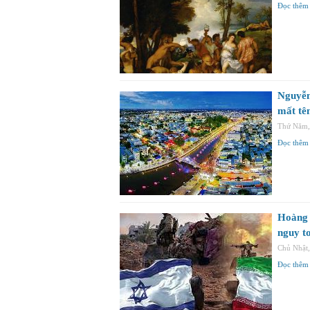
Đọc thêm
Nguyễn
mất tê
Thứ Năm,
Đọc thêm
Hoàng 
nguy t
Chủ Nhật
Đọc thêm