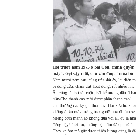
Hồi trước năm 1975 ở Sài Gòn, chính quyền o
mày".
Gọi vậy thôi, chứ vẫn được "múa bú
Năm mươi năm sau, cũng trên đất ấy, lại diễn ra
bị đóng cửa, chấm dứt hoạt động; rất nhiều nhà
Âu cũng là do thời cuộc, bãi bể nương dâu. Tha
trần/Cho thanh cao mới được phần thanh cao".
Chỉ thương các ký giả thời nay. Hồi xưa họ xuố
không đi ăn mày tưởng tượng nữa mà đi làm xe
Miếng cơm manh áo không đùa với ai, dù là nh
đứng dậy/Thời rượu nồng nệm ấm đã qua rồi".
Chạy xe ôm mà giữ được thiên lương cũng là điề