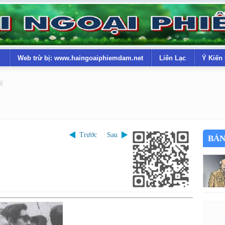
Web trừ bị: www.haingoaiphiemdam.net
Liên Lạc
Ý Kiến
LÝ
Trước
Sau
BẢN