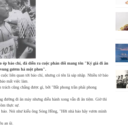
 ép báo chí, đã diễn ra cuộc phản đối mang tên "Ký giả đi ăn
t vung gươm hả một phen".
 cuộc liên quan tới báo chí, nhưng có tên là sáp nhập. Nhiều tờ báo
 báo mất việc làm.
n trách cũng chẳng được gì, bởi "Bắt phong trần phải phong
ng đường đi ăn mày nhưng diễu hành xong vẫn đi ăn tiệm. Giờ thì
 ôm thực sự.
à báo. Nói như kiểu ông Sóng Hồng, "Hỡi nhà báo hãy vươn mình
u an ủi.