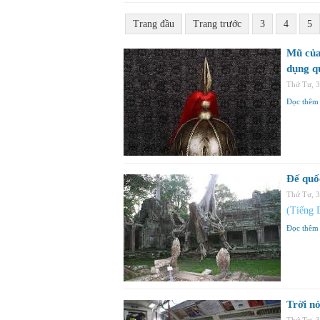
Trang đầu
Trang trước
3
4
5
Mũ của
dụng q
Thứ Tư, 
Đọc thêm
Đế quố
Thứ Tư, 
(Tiếng 
Đọc thêm
Trời n