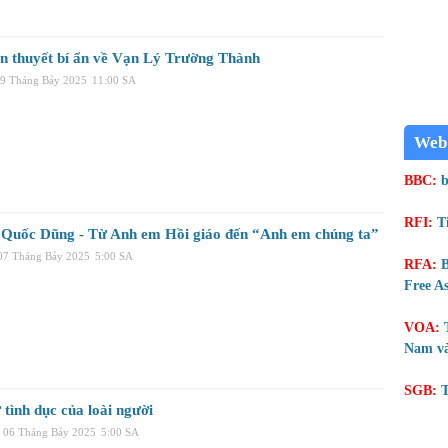
ền thuyết bí ẩn về Vạn Lý Trường Thành
09 Tháng Bảy 2025
11:00 SA
Web
BBC:
b
RFI:
T
Quốc Dũng - Từ Anh em Hồi giáo đến “Anh em chúng ta”
 07 Tháng Bảy 2025
5:00 SA
RFA:
B
Free As
VOA:
Nam và
SGB:
T
 tình dục của loài người
, 06 Tháng Bảy 2025
5:00 SA