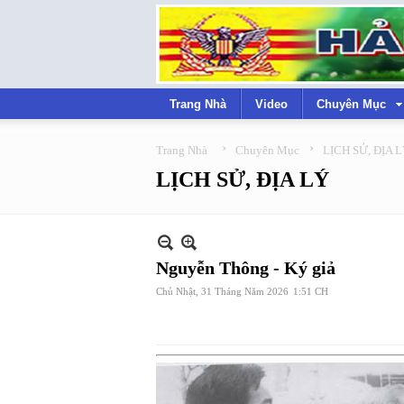
Trang Nhà
Video
Chuyên Mục
›
›
Trang Nhà
Chuyên Mục
LỊCH SỬ, ĐỊA 
LỊCH SỬ, ĐỊA LÝ
Nguyễn Thông - Ký giả
Chủ Nhật, 31 Tháng Năm 2026
1:51 CH