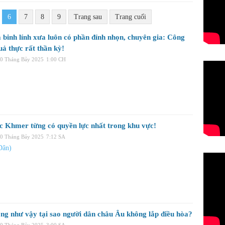
6
7
8
9
Trang sau
Trang cuối
 binh lính xưa luôn có phần đỉnh nhọn, chuyên gia: Công
uả thực rất thần kỳ!
30 Tháng Bảy 2025
1:00 CH
c Khmer từng có quyền lực nhất trong khu vực!
30 Tháng Bảy 2025
7:12 SA
Dân)
óng như vậy tại sao người dân châu Âu không lắp điều hòa?