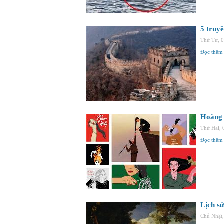
5 truy
Thứ Tư, 
Đọc thêm
Hoàng 
Thứ Hai,
Đọc thêm
Lịch sử
Chủ Nhật