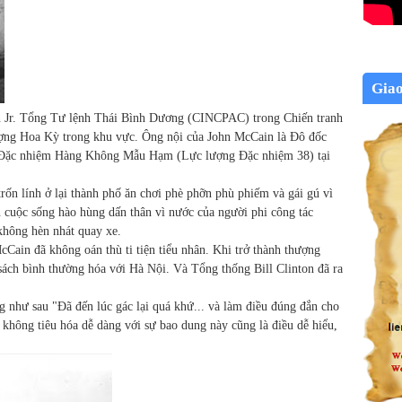
Gia
n Jr. Tổng Tư lệnh Thái Bình Dương (CINCPAC) trong Chiến tranh
ượng Hoa Kỳ trong khu vực. Ông nội của John McCain là Đô đốc
 Đặc nhiệm Hàng Không Mẫu Hạm (Lực lượng Đặc nhiệm 38) tại
trốn lính ở lại thành phố ăn chơi phè phỡn phù phiếm và gái gú vì
n cuộc sống hào hùng dấn thân vì nước của người phi công tác
 không hèn nhát quay xe.
cCain đã không oán thù ti tiện tiểu nhân. Khi trở thành thượng
 sách bình thường hóa với Hà Nội. Và Tổng thống Bill Clinton đã ra
g như sau "Đã đến lúc gác lại quá khứ... và làm điều đúng đắn cho
 không tiêu hóa dễ dàng với sự bao dung này cũng là điều dễ hiểu,