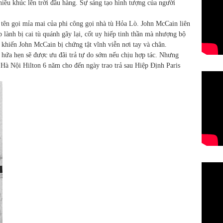
nhiều khúc lên trời đầu hàng. Sự sáng tạo hình tượng của người
 tên gọi mỉa mai của phi công gọi nhà tù Hỏa Lò. John McCain liên
p lành bị cai tù quánh gãy lại, cốt uy hiếp tinh thần mà nhượng bộ
y khiến John McCain bị chứng tật vĩnh viễn nơi tay và chân.
 hứa hẹn sẽ được ưu đãi trả tự do sớm nếu chịu hợp tác. Nhưng
Hà Nội Hilton 6 năm cho đến ngày trao trả sau Hiệp Định Paris