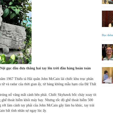
Đọc thê
i gục đầu đưa thẳng hai tay lên trời đầu hàng hoàn toàn
năm 1967 Thiếu tá Hải quân John McCain lái chiếc khu trục phản
tử và radar của thời gian ấy, từ hàng không mẫu hạm của Đệ Thất
trúng nổ văng mất cánh bên phải. Chiếc Skyhawk bốc cháy xoay tít
g ghế thoát hiểm khỏi máy bay. Nhưng tốc độ ghế thoát hiểm 500
ớt làm cánh tay phải của John McCain gãy làm ba khúc, tay trái
ain bất tỉnh nhân sự ngay lúc ấy.