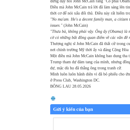
đứng dậy hỏi John McCain rằng "Có phải Obama
Điều mà John McCain trả lời đã làm sáng lên ti
thời cơ để nói xấu đối thủ. Điều này rất hiếm t
"No ma'am. He's a decent family man, a citizen 
issues."
(John McCain)
"Thưa bà, không phải vậy. Ông ấy (Obama) là mộ
cờ có những bất đồng quan điểm về các vấn đề 
Thượng nghị sĩ John McCain đã thất cử trong cu
nơi chính trường Mỹ thời ấy và đảng Cộng Hòa 
Một điều mà John McCain không bao dung tha t
Trump tham dự đám tang của mình, nhưng đồn
dự, mặc dù họ đã thắng ông trong tranh cử.
Mình luôn luôn hãnh diện vì đã bỏ phiếu cho 
ở Press Club, Washington DC.
BÔNG LAU
28.05.2026
Gửi ý kiến của bạn