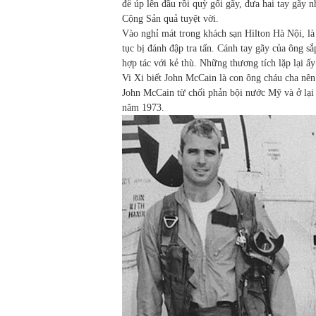
để úp lên đầu rồi quỳ gối gãy, đưa hai tay gãy 
Cộng Sản quả tuyệt vời.
Vào nghỉ mát trong khách sạn Hilton Hà Nội, là
tục bị đánh đập tra tấn. Cánh tay gãy của ông sắ
hợp tác với kẻ thù. Những thương tích lặp lại ấ
Vi Xi biết John McCain là con ông cháu cha nên
John McCain từ chối phản bội nước Mỹ và ở lại 
năm 1973.