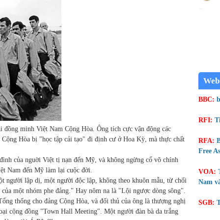
Web
BBC:
b
RFI:
T
ại đồng minh Việt Nam Cộng Hòa. Ông tích cực vận động các
Cộng Hòa bị "học tập cải tạo" đi định cư ở Hoa Kỳ, mà thực chất
RFA:
B
Free As
đình của nguời Việt tị nạn đến Mỹ, và không ngừng cổ võ chính
iệt Nam đến Mỹ làm lại cuộc đời.
VOA:
t người lập dị, một người độc lập, không theo khuôn mẫu, từ chối
Nam và
uẩn của một nhóm phe đảng." Hay nôm na là "Lội ngược dòng sông".
ổng thống cho đảng Cộng Hòa, và đối thủ của ông là thượng nghị
SGB:
T
oại cộng đồng "Town Hall Meeting". Một người đàn bà da trắng