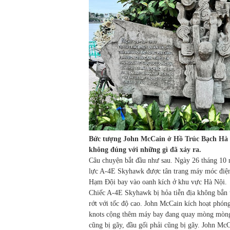
Bức tượng John McCain ở Hồ Trúc Bạch Hà Nộ
không đúng với những gì đã xảy ra.
Câu chuyện bắt đầu như sau. Ngày 26 tháng 10 
lực A-4E Skyhawk được tân trang máy móc điện 
Hạm Đội bay vào oanh kích ở khu vực Hà Nội.
Chiếc A-4E Skyhawk bị hỏa tiễn địa không bắn 
rớt với tốc độ cao. John McCain kích hoạt phón
knots cộng thêm máy bay đang quay mòng mòng r
cũng bị gãy, đầu gối phải cũng bị gãy. John McC