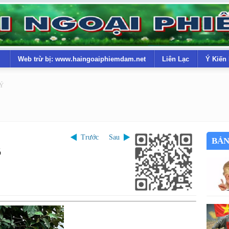
Web trừ bị: www.haingoaiphiemdam.net
Liên Lạc
Ý Kiến
LÝ
Trước
Sau
BẢN
õ