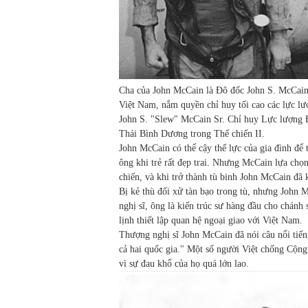
Cha của John McCain là Đô đốc John S. McCai
Việt Nam, nắm quyền chỉ huy tối cao các lực l
John S. "Slew" McCain Sr. Chỉ huy Lực lượng
Thái Bình Dương trong Thế chiến II.
John McCain có thể cậy thế lực của gia đình để 
ông khi trẻ rất đẹp trai. Nhưng McCain lựa chọ
chiến, và khi trở thành tù binh John McCain đã
Bị kẻ thù đối xử tàn bạo trong tù, nhưng John M
nghị sĩ, ông là kiến trúc sư hàng đầu cho chánh
lịnh thiết lập quan hệ ngoại giao với Việt Nam.
Thượng nghị sĩ John McCain đã nói câu nổi tiến
cả hai quốc gia." Một số người Việt chống Cộng
vì sự đau khổ của họ quá lớn lao.