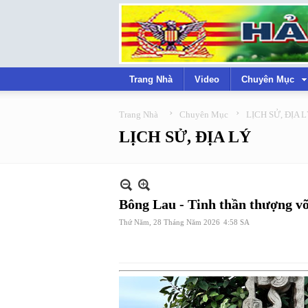
Trang Nhà
Video
Chuyên Mục
›
›
Trang Nhà
Chuyên Mục
LỊCH SỬ, ĐỊA 
LỊCH SỬ, ĐỊA LÝ
Bông Lau - Tinh thần thượng v
Thứ Năm, 28 Tháng Năm 2026
4:58 SA