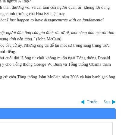
 là người Á Rập?".
nh thần thượng võ, và cái tâm của người quân tử, không lợi dụng
rong chính trường của Hoa Kỳ hiện nay.
that I just happen to have disagreements with on fundamental
t người đàn ông của gia đình rất tử tế, một công dân mà tôi tình
mang tính nền tảng."
(John McCain).
ộc bầu cử ấy. Nhưng ông đã để lại một sự trong sáng trung trực
nói riêng.
hứ cuối đời là ông từ chối không muốn ngài Tổng thống Donald
g ý cho Tổng thống Goerge W. Bush và Tổng thống Obama tham
ứng cử viên Tổng thống John McCain năm 2008 và hân hạnh gặp ông
Trước
Sau