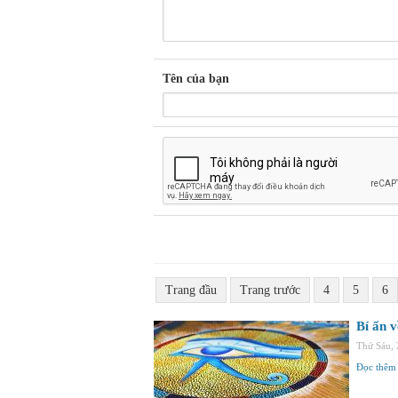
Tên của bạn
Trang đầu
Trang trước
4
5
6
Bí ẩn v
Thứ Sáu,
Đọc thêm