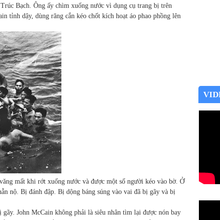
Trúc Bạch. Ông ấy chìm xuống nước vì dụng cụ trang bị trên
in tỉnh dậy, dùng răng cắn kéo chốt kích hoạt áo phao phồng lên
VID
 văng mất khi rớt xuống nước và được một số người kéo vào bờ. Ở
n nộ. Bị đánh đập. Bị dộng báng súng vào vai đã bị gãy và bị
bị gãy. John McCain không phải là siêu nhân tìm lại được nón bay