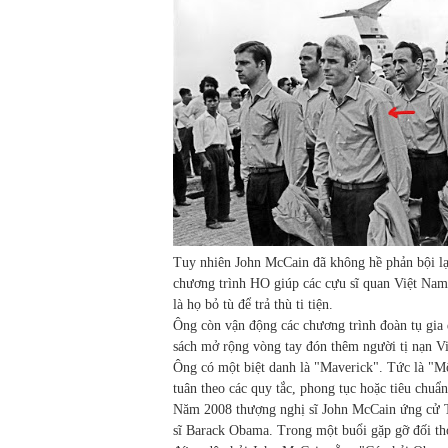
Tuy nhiên John McCain đã không hề phản bội l
chương trình HO giúp các cựu sĩ quan Việt Nam 
là họ bỏ tù để trả thù ti tiện.
Ông còn vận động các chương trình đoàn tụ gia 
sách mở rộng vòng tay đón thêm người tị nạn V
Ông có một biệt danh là "Maverick". Tức là "Mộ
tuân theo các quy tắc, phong tục hoặc tiêu ch
Năm 2008 thượng nghị sĩ John McCain ứng cử T
sĩ Barack Obama. Trong một buổi gặp gỡ đối th