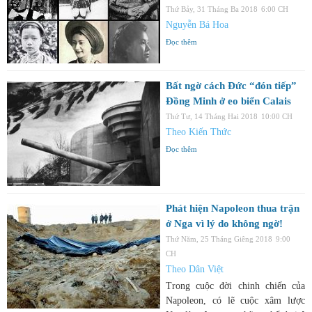
Thứ Bảy, 31 Tháng Ba 2018
6:00 CH
Nguyễn Bá Hoa
Đọc thêm
Bất ngờ cách Đức “đón tiếp”
Đồng Minh ở eo biển Calais
Thứ Tư, 14 Tháng Hai 2018
10:00 CH
Theo Kiến Thức
Đọc thêm
Phát hiện Napoleon thua trận
ở Nga vì lý do không ngờ!
Thứ Năm, 25 Tháng Giêng 2018
9:00
CH
Theo Dân Việt
Trong cuộc đời chinh chiến của
Napoleon, có lẽ cuộc xâm lược