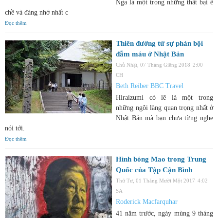
Nga là một trong những thất bại ê
chề và đáng nhớ nhất c
Đọc thêm
Thiên đường từ sự phản bội
đẫm máu ở Nhật Bản
Chủ Nhật, 07 Tháng Giêng 2018
2:00
CH
Beth Reiber BBC Travel
Hiraizumi có lẽ là một trong
những ngôi làng quan trọng nhất ở
Nhật Bản mà bạn chưa từng nghe
nói tới.
Đọc thêm
Hình bóng Mao trong Trung
Quốc của Tập Cận Bình
Thứ Tư, 01 Tháng Mười Một 2017
4:02
SA
Roderick Macfarquhar
41 năm trước, ngày mùng 9 tháng