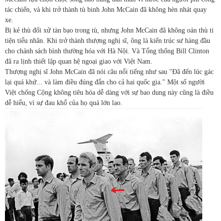
tác chiến, và khi trở thành tù binh John McCain đã không hèn nhát quay
xe.
Bị kẻ thù đối xử tàn bạo trong tù, nhưng John McCain đã không oán thù ti
tiện tiểu nhân. Khi trở thành thượng nghị sĩ, ông là kiến trúc sư hàng đầu
cho chánh sách bình thường hóa với Hà Nội. Và Tổng thống Bill Clinton
đã ra lịnh thiết lập quan hệ ngoại giao với Việt Nam.
Thượng nghị sĩ John McCain đã nói câu nổi tiếng như sau "Đã đến lúc gác
lại quá khứ... và làm điều đúng đắn cho cả hai quốc gia." Một số người
Việt chống Cộng không tiêu hóa dễ dàng với sự bao dung này cũng là điều
dễ hiểu, vì sự đau khổ của họ quá lớn lao.