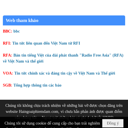
Web tham khảo
BBC:
bbc
RFI:
Tin tức liên quan đến Việt Nam từ RFI
RFA:
Bản tin tiếng Việt của đài phát thanh "Radio Free Asia" (RFA)
về Việt Nam và thế giới
VOA:
Tin tức chính xác và đáng tin cậy về Việt Nam và Thế giới
SGB:
Tổng hợp thông tin các báo
Chúng tôi không chịu trách nhiệm về những bài vỡ được chọn đăng trên
website Haingoaiphiemdam.com, vì chưa hẳn phản ánh được quan điểm
của chúng tôi… Ngoại trừ những bài có ghi 4 chữ tắt HNPD
Chúng tôi sử dụng cookie để cung cấp cho bạn trải nghiệm
Đồng ý