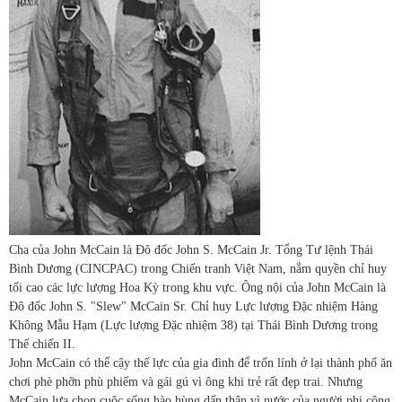
Cha của John McCain là Đô đốc John S. McCain Jr. Tổng Tư lệnh Thái
Bình Dương (CINCPAC) trong Chiến tranh Việt Nam, nắm quyền chỉ huy
tối cao các lực lượng Hoa Kỳ trong khu vực. Ông nội của John McCain là
Đô đốc John S. "Slew" McCain Sr. Chỉ huy Lực lượng Đặc nhiệm Hàng
Không Mẫu Hạm (Lực lượng Đặc nhiệm 38) tại Thái Bình Dương trong
Thế chiến II.
John McCain có thể cậy thế lực của gia đình để trốn lính ở lại thành phố ăn
chơi phè phỡn phù phiếm và gái gú vì ông khi trẻ rất đẹp trai. Nhưng
McCain lựa chọn cuộc sống hào hùng dấn thân vì nước của người phi công