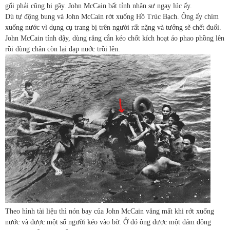
gối phải cũng bị gãy. John McCain bất tỉnh nhân sự ngay lúc ấy.
Dù tự động bung và John McCain rớt xuống Hồ Trúc Bạch. Ông ấy chìm
xuống nước vì dụng cụ trang bị trên người rất nặng và tưởng sẽ chết đuối.
John McCain tỉnh dậy, dùng răng cắn kéo chốt kích hoạt áo phao phồng lên
rồi dùng chân còn lại đạp nuớc trồi lên.
Theo hình tài liệu thì nón bay của John McCain văng mất khi rớt xuống
nước và được một số người kéo vào bờ. Ở đó ông được một đám đông