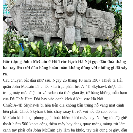
Bức tượng John McCain ở Hồ Trúc Bạch Hà Nội gục đầu đưa thẳng
hai tay lên trời đầu hàng hoàn toàn không đúng với những gì đã xảy
ra.
Câu chuyện bắt đầu như sau. Ngày 26 tháng 10 năm 1967 Thiếu tá Hải
quân John McCain lái chiếc khu trục phản lực A-4E Skyhawk được tân
trang máy móc điện tử và radar của thời gian ấy, từ hàng không mẫu hạm
của Đệ Thất Hạm Đội bay vào oanh kích ở khu vực Hà Nội.
Chiếc A-4E Skyhawk bị hỏa tiễn địa không bắn trúng nổ văng mất cánh
bên phải. Chiếc Skyhawk bốc cháy xoay tít rớt với tốc độ cao. John
McCain kích hoạt phóng ghế thoát hiểm khỏi máy bay. Nhưng tốc độ ghế
thoát hiểm 500 knots cộng thêm máy bay đang quay mòng mòng rớt làm
cánh tay phải của John McCain gãy làm ba khúc, tay trái cũng bị gãy, đầu