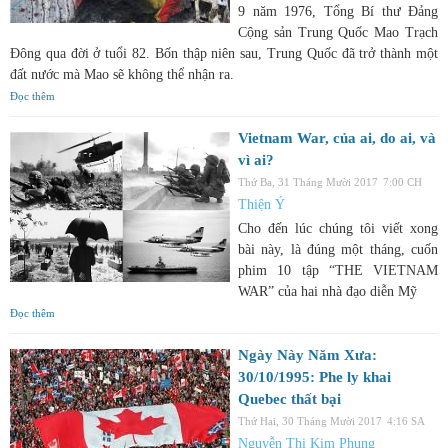
9 năm 1976, Tổng Bí thư Đảng
Cộng sản Trung Quốc Mao Trạch
Đông qua đời ở tuổi 82. Bốn thập niên sau, Trung Quốc đã trở thành một
đất nước mà Mao sẽ không thể nhận ra.
Đọc thêm
Vietnam War, của ai, do ai, và
vì ai?
Thứ Ba, 31 Tháng Mười 2017
7:00 CH
Thiện Ý
Cho đến lúc chúng tôi viết xong
bài này, là đúng một tháng, cuốn
phim 10 tập “THE VIETNAM
WAR” của hai nhà đạo diễn Mỹ
Đọc thêm
Ngày Này Năm Xưa:
30/10/1995: Phe ly khai
Quebec thất bại
Thứ Hai, 30 Tháng Mười 2017
4:16 SA
Nguyễn Thị Kim Phụng