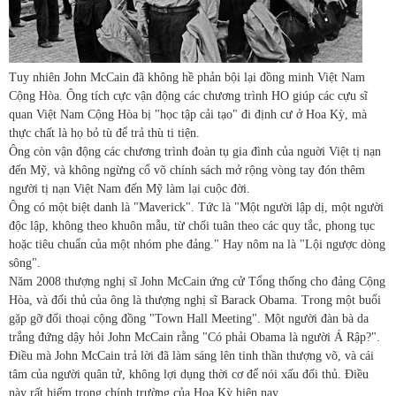
Tuy nhiên John McCain đã không hề phản bội lại đồng minh Việt Nam
Cộng Hòa. Ông tích cực vận động các chương trình HO giúp các cựu sĩ
quan Việt Nam Cộng Hòa bị "học tập cải tạo" đi định cư ở Hoa Kỳ, mà
thực chất là họ bỏ tù để trả thù ti tiện.
Ông còn vận động các chương trình đoàn tụ gia đình của nguời Việt tị nạn
đến Mỹ, và không ngừng cổ võ chính sách mở rộng vòng tay đón thêm
người tị nạn Việt Nam đến Mỹ làm lại cuộc đời.
Ông có một biệt danh là "Maverick". Tức là "Một người lập dị, một người
độc lập, không theo khuôn mẫu, từ chối tuân theo các quy tắc, phong tục
hoặc tiêu chuẩn của một nhóm phe đảng." Hay nôm na là "Lội ngược dòng
sông".
Năm 2008 thượng nghị sĩ John McCain ứng cử Tổng thống cho đảng Cộng
Hòa, và đối thủ của ông là thượng nghị sĩ Barack Obama. Trong một buổi
gặp gỡ đối thoại cộng đồng "Town Hall Meeting". Một người đàn bà da
trắng đứng dậy hỏi John McCain rằng "Có phải Obama là người Á Rập?".
Điều mà John McCain trả lời đã làm sáng lên tinh thần thượng võ, và cái
tâm của người quân tử, không lợi dụng thời cơ để nói xấu đối thủ. Điều
này rất hiếm trong chính trường của Hoa Kỳ hiện nay.