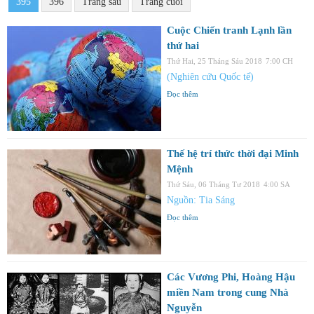
395
396
Trang sau
Trang cuối
Cuộc Chiến tranh Lạnh lần
thứ hai
Thứ Hai, 25 Tháng Sáu 2018
7:00 CH
(Nghiên cứu Quốc tế)
Đọc thêm
Thế hệ trí thức thời đại Minh
Mệnh
Thứ Sáu, 06 Tháng Tư 2018
4:00 SA
Nguồn: Tia Sáng
Đọc thêm
Các Vương Phi, Hoàng Hậu
miền Nam trong cung Nhà
Nguyễn