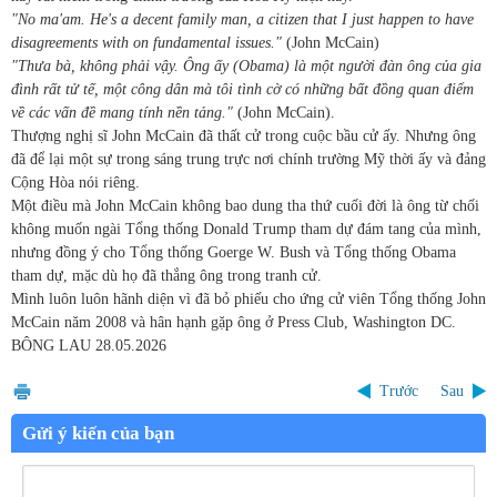
"No ma'am. He's a decent family man, a citizen that I just happen to have
disagreements with on fundamental issues."
(John McCain)
"Thưa bà, không phải vậy. Ông ấy (Obama) là một người đàn ông của gia
đình rất tử tế, một công dân mà tôi tình cờ có những bất đồng quan điểm
về các vấn đề mang tính nền tảng."
(John McCain).
Thượng nghị sĩ John McCain đã thất cử trong cuộc bầu cử ấy. Nhưng ông
đã để lại một sự trong sáng trung trực nơi chính trường Mỹ thời ấy và đảng
Cộng Hòa nói riêng.
Một điều mà John McCain không bao dung tha thứ cuối đời là ông từ chối
không muốn ngài Tổng thống Donald Trump tham dự đám tang của mình,
nhưng đồng ý cho Tổng thống Goerge W. Bush và Tổng thống Obama
tham dự, mặc dù họ đã thắng ông trong tranh cử.
Mình luôn luôn hãnh diện vì đã bỏ phiếu cho ứng cử viên Tổng thống John
McCain năm 2008 và hân hạnh gặp ông ở Press Club, Washington DC.
BÔNG LAU
28.05.2026
Trước
Sau
Gửi ý kiến của bạn