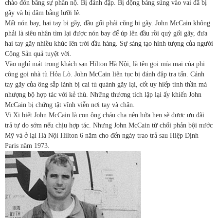
chào đón bằng sự phẫn nộ. Bị đánh đập. Bị dộng báng súng vào vai đã bị
gãy và bị đâm bằng lưỡi lê.
Mất nón bay, hai tay bị gãy, đầu gối phải cũng bị gãy. John McCain không
phải là siêu nhân tìm lại được nón bay để úp lên đầu rồi quỳ gối gãy, đưa
hai tay gãy nhiều khúc lên trời đầu hàng. Sự sáng tạo hình tượng của người
Cộng Sản quả tuyệt vời.
Vào nghỉ mát trong khách sạn Hilton Hà Nội, là tên gọi mỉa mai của phi
công gọi nhà tù Hỏa Lò. John McCain liên tục bị đánh đập tra tấn. Cánh
tay gãy của ông sắp lành bị cai tù quánh gãy lại, cốt uy hiếp tinh thần mà
nhượng bộ hợp tác với kẻ thù. Những thương tích lặp lại ấy khiến John
McCain bị chứng tật vĩnh viễn nơi tay và chân.
Vi Xi biết John McCain là con ông cháu cha nên hứa hẹn sẽ được ưu đãi
trả tự do sớm nếu chịu hợp tác. Nhưng John McCain từ chối phản bội nước
Mỹ và ở lại Hà Nội Hilton 6 năm cho đến ngày trao trả sau Hiệp Định
Paris năm 1973.