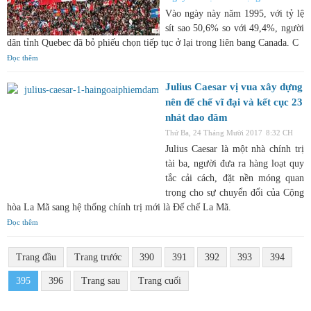
Vào ngày này năm 1995, với tỷ lệ
sít sao 50,6% so với 49,4%, người
dân tỉnh Quebec đã bỏ phiếu chọn tiếp tục ở lại trong liên bang Canada. C
Đọc thêm
Julius Caesar vị vua xây dựng
nên đế chế vĩ đại và kết cục 23
nhát dao đâm
Thứ Ba, 24 Tháng Mười 2017
8:32 CH
Julius Caesar là một nhà chính trị
tài ba, người đưa ra hàng loạt quy
tắc cải cách, đặt nền móng quan
trọng cho sự chuyển đổi của Cộng
hòa La Mã sang hệ thống chính trị mới là Đế chế La Mã.
Đọc thêm
Trang đầu
Trang trước
390
391
392
393
394
395
396
Trang sau
Trang cuối