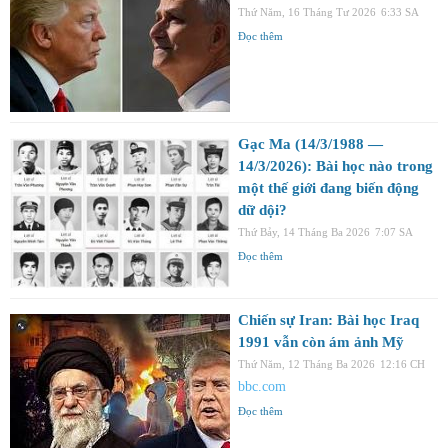
Thứ Năm, 16 Tháng Tư 2026
6:33 SA
Đọc thêm
Gạc Ma (14/3/1988 —
14/3/2026): Bài học nào trong
một thế giới đang biến động
dữ dội?
Thứ Bảy, 14 Tháng Ba 2026
7:07 SA
Đọc thêm
Chiến sự Iran: Bài học Iraq
1991 vẫn còn ám ảnh Mỹ
Thứ Năm, 12 Tháng Ba 2026
12:16 CH
bbc.com
Đọc thêm