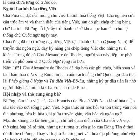
là điều chưa từng có trước đó.
Người Latinh hóa tiếng Việt
Cha Pina đã đặt nền móng cho việc Latinh hóa tiếng Việt. Cha nghiên cứu
cấu trúc âm vị và thanh điệu của tiếng Việt, sau đó ghi chép chúng bằng
chữ Latinh. Những nỗ lực ấy trở thành cơ sở khoa học ban đầu cho hệ
thống chữ Quốc ngữ ngày nay.
Cha cũng đã mở trường dạy tiếng Việt tại Thanh Chiêm (Quảng Nam) để
truyền đạt ngôn ngữ, dạy kỹ năng ghi chép tiếng Việt cho những tu sĩ
khác. Trong đó có Cha Alexandre de Rhodes, người sau này tiếp tục phát
triển và phổ biến chữ Quốc Ngữ rộng rãi hơn.
Năm 1651 Cha Alexandre de Rhodes đã tập hợp các ghi chép, biên soạn và
làm bản thảo đưa sang Roma in hai cuốn sách bằng chữ Quốc ngữ đầu tiên
là:
Phép giảng 8 Ngày
và
Từ điển Việt-Bồ-La
, những ký tự đầu tiên là nhờ
người thầy của mình là Cha Francisco de Pina.
Hội nhập và thờ cúng ông bà?
Những năm làm việc của Cha Franciso de Pina ở Việt Nam là sự hòa nhập
sâu sắc vào đời sống người Việt. Ngài thực sự học hỏi và tôn trọng văn hóa
địa phương, bền bỉ hòa giải giữa truyền giáo, văn hóa và ngôn ngữ.
Mặc dù không có tài liệu ghi lại chi tiết quan điểm của Cha đối với việc
thờ cúng ông bà tổ tiên, nhưng tư tưởng truyền giáo của Dòng Tên ở thời
đó đi theo hướng: Thay vì loại trừ những nét văn hóa địa phương như việc