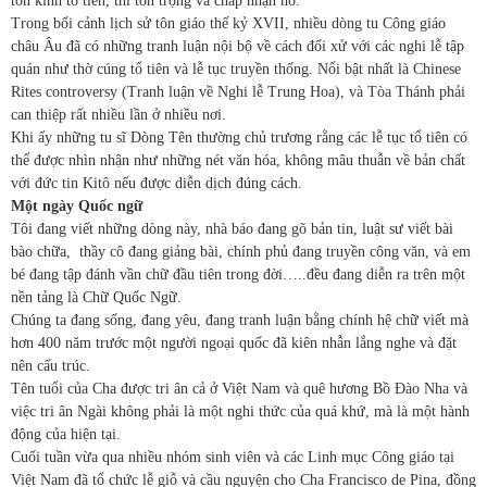
tôn kính tổ tiên, thì tôn trọng và chấp nhận nó.
Trong bối cảnh lịch sử tôn giáo thế kỷ XVII, nhiều dòng tu Công giáo
châu Âu đã có những tranh luận nội bộ về cách đối xử với các nghi lễ tập
quán như thờ cúng tổ tiên và lễ tục truyền thống. Nổi bật nhất là Chinese
Rites controversy (Tranh luận về Nghi lễ Trung Hoa), và Tòa Thánh phải
can thiệp rất nhiều lần ở nhiều nơi.
Khi ấy những tu sĩ Dòng Tên thường chủ trương rằng các lễ tục tổ tiên có
thể được nhìn nhận như những nét văn hóa, không mâu thuẫn về bản chất
với đức tin Kitô nếu được diễn dịch đúng cách.
Một ngày Quốc ngữ
Tôi đang viết những dòng này, nhà báo đang gõ bản tin, luật sư viết bài
bào chữa,
thầy cô đang giảng bài, chính phủ đang truyền công văn, và em
bé đang tập đánh vần chữ đầu tiên trong đời…..đều đang diễn ra trên một
nền tảng là Chữ Quốc Ngữ.
Chúng ta đang sống, đang yêu, đang tranh luận bằng chính hệ chữ viết mà
hơn 400 năm trước một người ngoại quốc đã kiên nhẫn lắng nghe
và đặt
nên cấu trúc.
Tên tuổi của Cha được tri ân cả ở Việt Nam và quê hương Bồ Đào Nha và
việc tri ân Ngài không phải là một nghi thức của quá khứ, mà là một hành
động của hiện tại.
Cuối tuần vừa qua nhiều nhóm sinh viên và các Linh mục Công giáo tại
Việt Nam đã tổ chức lễ giỗ và cầu nguyện cho Cha Francisco de Pina, đồng