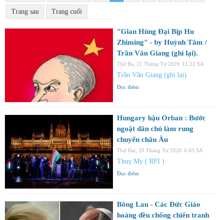
Trang sau
Trang cuối
"Gian Hùng Đại Bịp Hu
Zhiming" - by Huỳnh Tâm /
Trần Văn Giang (ghi lại).
Thứ Ba, 21 Tháng Tư 2026
11:22 SA
Trần Văn Giang (ghi lại)
Đọc thêm
Hungary hậu Orban : Bước
ngoặt dân chủ làm rung
chuyển châu Âu
Thứ Hai, 20 Tháng Tư 2026
6:43 SA
Thuỵ My ( RFI )
Đọc thêm
Bông Lau - Các Đức Giáo
hoàng đều chống chiến tranh