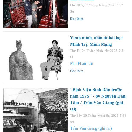
Chủ Nhật, 04 Tháng Giêng 2026
6:52
SA
Đọc thêm
Vươn mình, nhìn từ bài học
Minh Trị, Minh Mạng
Thứ Tư, 24 Tháng Mười Hai 2025
7:41
CH
Mai Phan Lợi
Đọc thêm
"Bịnh Viện Bình Dân trước
năm 1975" - by Nguyễn Đan
Tâm / Trần Văn Giang (ghi
lại).
Thứ Bảy, 20 Tháng Mười Hai 2025
5:44
SA
Trần Văn Giang (ghi lại)