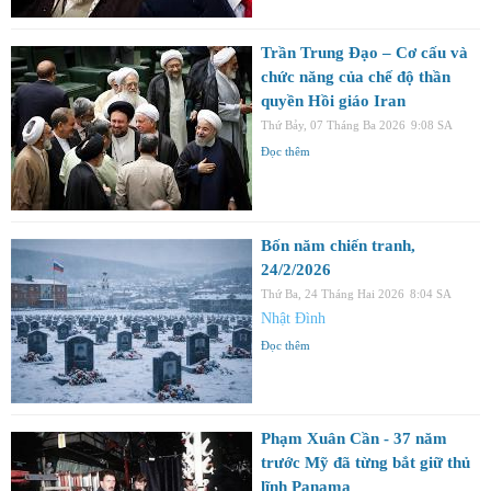
Trần Trung Đạo – Cơ cấu và
chức năng của chế độ thần
quyền Hồi giáo Iran
Thứ Bảy, 07 Tháng Ba 2026
9:08 SA
Đọc thêm
Bốn năm chiến tranh,
24/2/2026
Thứ Ba, 24 Tháng Hai 2026
8:04 SA
Nhật Đình
Đọc thêm
Phạm Xuân Cần - 37 năm
trước Mỹ đã từng bắt giữ thủ
lĩnh Panama