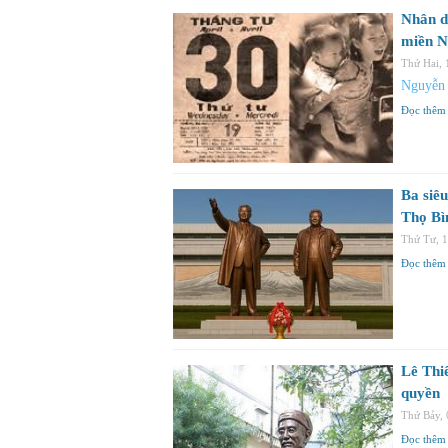
Nhân dị
miền 
Thứ Hai,
Nguyễn
Đọc thêm
Ba siêu
Thọ Bì
Thứ Tư, 
Đọc thêm
Lê Thi
quyền
Thứ Bảy,
Đọc thêm