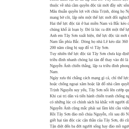
thuộc về nhà cầm quyền độc tài mới đầy sức sốn
Mâu thuẫn quyền lợi với chúa Trịnh, dòng họ
mang bờ cõi, lập nên một thế lực mới đối nghịc
Hai thế lực độc tài ở hai miền Nam và Bắc kéo d
chúng khổ ải loạn ly. Đó là lúc ra đời một thế
Anh em Tây Sơn xuất hiện, thế lực độc tài mới n
Nam lẫn phía Bắc. Dòng họ nhà Lê kéo dài 360 
200 năm cũng bị sụp đổ vì Tây Sơn.
Tuy nhiên thế lực độc tài Tây Sơn chưa kịp đị
triều đình nhanh chóng lụi tàn để thay vào đó l
Nguyễn Ánh chiến thắng, lập ra triều đình pho
Nam.
Ngày xưa thì chẳng cách mạng gì cả, chỉ thế lực 
hoặc chống ngoại xâm hoặc lật đổ nhà cầm quy
Trịnh Nguyễn suy yếu, Tây Sơn nổi lên cướp qu
Khi cai trị dân và tiến hành chiến tranh chống
có những lúc có chính sách hà khắc với người 
Nguyễn Ánh cũng mắc phải sai lầm khi cầu viện
Rồi Tây Sơn đào mồ chúa Nguyễn, rồi sau đó N
giết hại tàn độc các cận thần của Tây Sơn, đó cũ
Tận diệt đến ba đời người sống hay đào mồ người