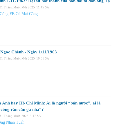
ính 1-11-1963: Đại sự bất thành của bốn đại tá dân ông Tạ
 01 Tháng Mười Một 2025
11:45 SA
 Công FB Cù Mai Công
Ngọc Chênh - Ngày 1/11/1963
 01 Tháng Mười Một 2025
10:51 SA
 Ánh hay Hồ Chí Minh: Ai là người “bán nước”, ai là
“cõng rắn cắn gà nhà”?
 31 Tháng Mười 2025
9:47 SA
ơng Nhân Tuấn