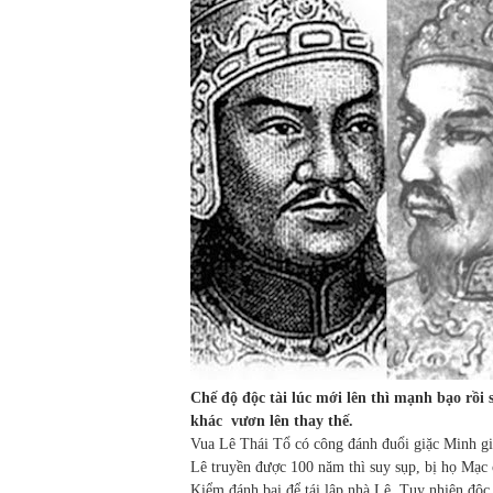
Chế độ độc tài lúc mới lên thì mạnh bạo rồi s
khác
vươn lên thay thế.
Vua Lê Thái Tổ có công đánh đuổi giặc Minh già
Lê truyền được 100 năm thì suy sụp, bị họ Mạc
Kiểm đánh bại để tái lập nhà Lê. Tuy nhiên độc t