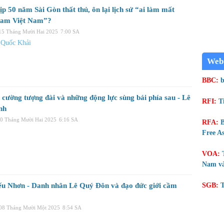
p 50 năm Sài Gòn thất thủ, ôn lại lịch sử “ai làm mất
Nam Việt Nam”?
 15 Tháng Mười Hai 2025
7:00 SA
 Quốc Khải
Web
BBC:
b
 cường tượng đài và những động lực sùng bái phía sau - Lê
RFI:
T
nh
10 Tháng Mười Hai 2025
6:16 SA
RFA:
B
Free As
VOA:
Nam và
ếu Nhơn - Danh nhân Lê Quý Đôn và đạo đức giới cầm
SGB:
T
 08 Tháng Mười Một 2025
8:54 SA