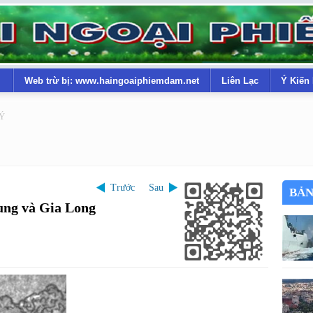
Web trừ bị: www.haingoaiphiemdam.net
Liên Lạc
Ý Kiến
LÝ
Trước
Sau
BẢN
ng và Gia Long