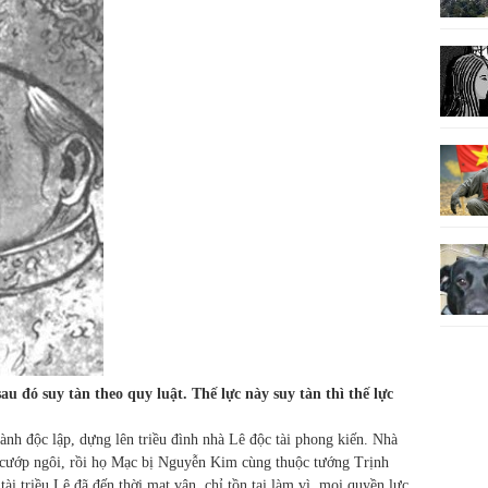
au đó suy tàn theo quy luật. Thế lực này suy tàn thì thế lực
nh độc lập, dựng lên triều đình nhà Lê độc tài phong kiến. Nhà
 cướp ngôi, rồi họ Mạc bị Nguyễn Kim cùng thuộc tướng Trịnh
ài triều Lê đã đến thời mạt vận, chỉ tồn tại làm vì, mọi quyền lực