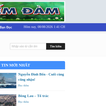
Hôm nay,
08/08/2026 1:41 CH
 Bạn Đọc
 TIN MỚI NHẤT
Nguyễn Đình Bổn - Cuối cùng
cũng nhận!
Đọc thêm
Bông Lau – Tổ trác
Đọc thêm