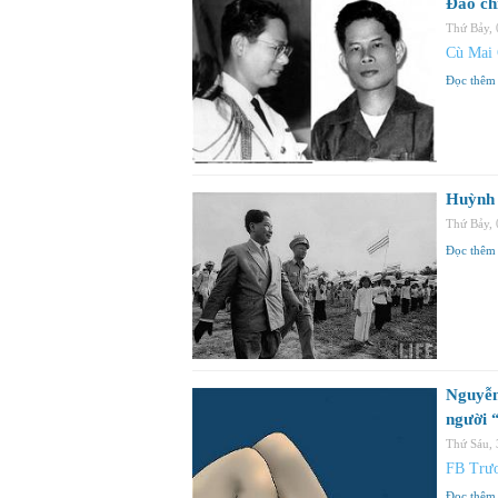
Đảo ch
Thứ Bảy,
Cù Mai
Đọc thêm
Huỳnh 
Thứ Bảy,
Đọc thêm
Nguyễn
người 
Thứ Sáu,
FB Trư
Đọc thêm