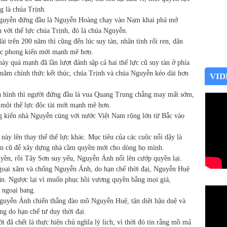
g là chúa Trịnh.
 Nguyễn đứng đầu là Nguyễn Hoàng chạy vào Nam khai phá mở
h với thế lực chúa Trịnh, đó là chúa Nguyễn.
ài trên 200 năm thì cũng đến lúc suy tàn, nhân tình rối ren, dân
 lực phong kiến mới mạnh mẽ hơn.
ày quá mạnh đã lần lượt đánh sập cả hai thế lực cũ suy tàn ở phía
năm chính thức kết thúc, chúa Trịnh và chúa Nguyễn kéo dài hơn
VID
nh hình thì người đứng đầu là vua Quang Trung chẳng may mất sớm,
à một thế lực độc tài mới mạnh mẽ hơn.
ng kiến nhà Nguyễn cùng với nước Việt Nam rộng lớn từ Bắc vào
này lên thay thế thế lực khác. Mục tiêu của các cuộc nổi dậy là
ền cũ để xây dựng nhà cầm quyền mới cho dòng họ mình.
yền, rồi Tây Sơn suy yếu, Nguyễn Ánh nổi lên cướp quyền lại.
 ngoại xâm và chống Nguyễn Ánh, do hạn chế thời đại, Nguyễn Huệ
dân. Ngược lại vì muốn phục hồi vương quyền bằng mọi giá,
 ngoại bang.
guyễn Ánh chiến thắng đào mồ Nguyễn Huệ, tận diệt hậu duệ và
ng do hạn chế tư duy thời đại.
 đã chết là thực hiện chủ nghĩa lý lịch, vì thời đó tin rằng mồ mả