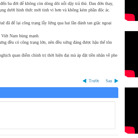
t đến ba đời để không còn dòng dõi nổi dậy trả thù. Đau đớn thay,
ụng dưới hình thức mới tinh vi hơn và không kém phần độc ác.
 đã để lại công trạng lẫy lừng qua hai lần đánh tan giặc ngoại
ớc Việt Nam hùng mạnh.
nhưng đều có công trạng lớn, nên đều xứng đáng được hậu thế tôn
ghịch quan điểm chính trị thời hiện đại mà áp đặt tiền nhân về phe
Trước
Sau