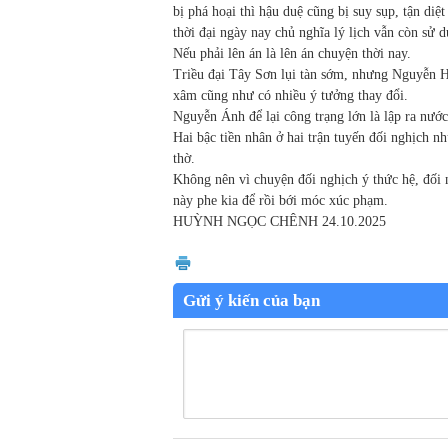
bị phá hoại thì hậu duệ cũng bị suy sụp, tận diệ
thời đại ngày nay
chủ nghĩa lý lịch
vẫn còn sử d
Nếu phải lên án là lên án chuyện thời nay.
Triều đại Tây Sơn lụi tàn sớm, nhưng Nguyễn Huệ
xâm cũng như có nhiều ý tưởng thay đổi.
Nguyễn Ánh để lại công trạng lớn là lập ra nư
Hai bậc tiền nhân ở hai trận tuyến đối nghịch 
thờ.
Không nên vì chuyện đối nghịch ý thức hệ, đối n
này phe kia để rồi bới móc xúc phạm.
HUỲNH NGỌC CHÊNH
24.10.2025
Gửi ý kiến của bạn