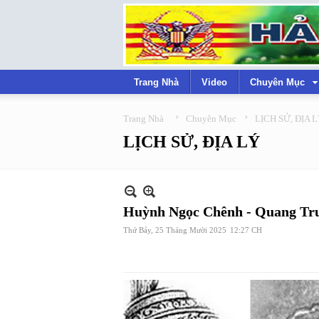
Trang Nhà
Video
Chuyên Mục
›
›
Trang Nhà
Chuyên Mục
LỊCH SỬ, ĐỊA 
LỊCH SỬ, ĐỊA LÝ
Huỳnh Ngọc Chênh - Quang Tru
Thứ Bảy, 25 Tháng Mười 2025
12:27 CH