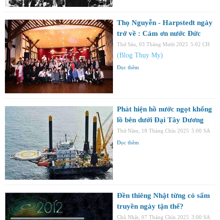
Thọ Nguyễn - Harpstedt ngày
trở về : Cảm ơn nước Đức
Thứ Sáu, 03 Tháng Mười 2025
5:02 CH
(Blog Thụy My)
Đọc thêm
Phát hiện hồ nước ngọt khổng
lồ bên dưới Đại Tây Dương
Thứ Năm, 18 Tháng Chín 2025
5:00 SA
Đọc thêm
Đền thiêng Nhật từng có sấm
truyền ngày tận thế?
Chủ Nhật, 07 Tháng Chín 2025
3:00 SA