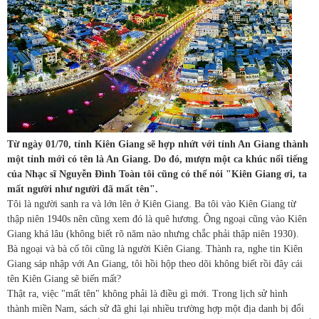
Từ ngày 01/70, tỉnh Kiên Giang sẽ hợp nhứt với tỉnh An Giang thành
một tỉnh mới có tên là An Giang. Do đó, mượn một ca khúc nổi tiếng
của Nhạc sĩ Nguyễn Đình Toàn tôi cũng có thể nói "Kiên Giang ơi, ta
mất người như người đã mất tên".
Tôi là người sanh ra và lớn lên ở Kiên Giang. Ba tôi vào Kiên Giang từ
thập niên 1940s nên cũng xem đó là quê hương. Ông ngoại cũng vào Kiên
Giang khá lâu (không biết rõ năm nào nhưng chắc phải thập niên 1930).
Bà ngoại và bà cố tôi cũng là người Kiên Giang. Thành ra, nghe tin Kiên
Giang sáp nhập với An Giang, tôi hồi hộp theo dõi không biết rồi đây cái
tên Kiên Giang sẽ biến mất?
Thật ra, việc "mất tên" không phải là điều gì mới. Trong lịch sử hình
thành miền Nam, sách sử đã ghi lại nhiều trường hợp một địa danh bị đổi