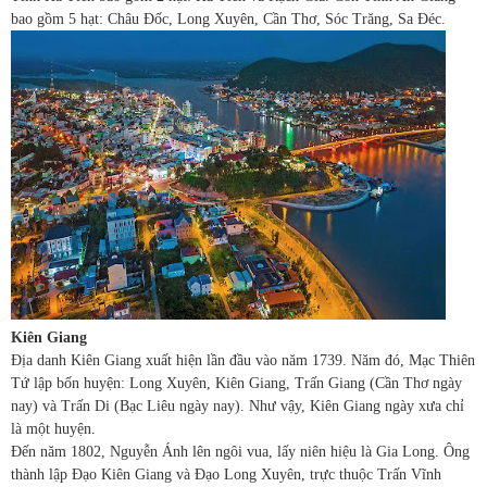
bao gồm 5 hạt: Châu Đốc, Long Xuyên, Cần Thơ, Sóc Trăng, Sa Đéc.
Kiên Giang
Địa danh Kiên Giang xuất hiện lần đầu vào năm 1739. Năm đó, Mạc Thiên
Tứ lập bốn huyện: Long Xuyên, Kiên Giang, Trấn Giang (Cần Thơ ngày
nay) và Trấn Di (Bạc Liêu ngày nay). Như vậy, Kiên Giang ngày xưa chỉ
là một huyện.
Đến năm 1802, Nguyễn Ánh lên ngôi vua, lấy niên hiệu là Gia Long. Ông
thành lập Đạo Kiên Giang và Đạo Long Xuyên, trực thuộc Trấn Vĩnh