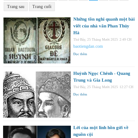
Trang sau
Trang cuối
Những tồn nghi quanh một bài
viết của nhà văn Phan Thúy
Hà
Thứ Bảy, 25 Tháng Mười 2025
2:49 CH
baotiengdan.com
Đọc thêm
Huỳnh Ngọc Chênh - Quang
Trung và Gia Long
Thứ Bảy, 25 Tháng Mười 2025
12:27 CH
Đọc thêm
Lời của một linh hồn gửi về
nguồn cội