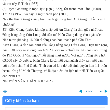
và sau này là Tỉnh (1957).
(3) Rạch Giá từng là một Hạt/Quận (1832), rồi thành một Tỉnh (1900),
Thị Xã (1957), và nay là một thành phố (2005).
Nay thì Kiên Giang không biết thành gì trong tỉnh An Giang. Chắc là một
phường?
TB
: Kiên Giang (trước khi sáp nhập với An Giang) là tỉnh giàu nhứt của
Đồng bằng sông Cửu Long. Số tiền mà Kiên Giang đóng cho ngân sách
Nhà nước (khoảng 16.000 tỉ đồng) cao hơn thành phố Cần Thơ.
Kiên Giang là tỉnh lớn nhứt của Đồng bằng sông Cửu Long. Diện tích rộng
hơn 6.300 cây số vuông, với hơn 200 cây số bờ biển và 143 hòn đảo, trong
đó Phú Quốc là “đảo ngọc” nổi tiếng nhứt nước. Với ngư trường rộng hơn
63.000 cây số vuông, Kiên Giang là cái nôi của ngành thủy sản, nổi danh
với nước mắm Phú Quốc. Tỉnh còn có khu dự trữ sinh quyển hơn 1,1 triệu
hecta, rừng U Minh Thượng, và là địa điểm du lịch như Hà Tiên và quần
đảo Nam Du.
NGUYỄN VĂN TUẤN
02.07.2025
Trước
Sau
Gửi ý kiến của bạn