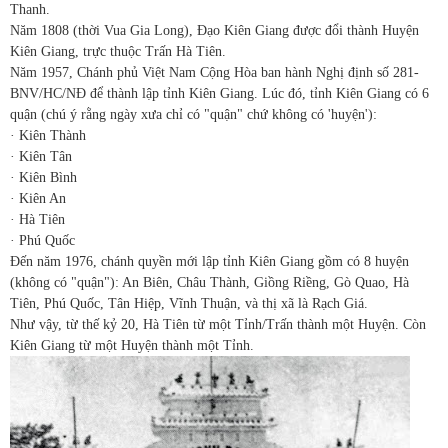
Thanh.
Năm 1808 (thời Vua Gia Long), Đạo Kiên Giang được đổi thành Huyện
Kiên Giang, trực thuộc Trấn Hà Tiên.
Năm 1957, Chánh phủ Việt Nam Cộng Hòa ban hành Nghị định số 281-
BNV/HC/NĐ để thành lập tỉnh Kiên Giang. Lúc đó, tỉnh Kiên Giang có 6
quận (chú ý rằng ngày xưa chỉ có "quận" chứ không có 'huyện'):
· Kiên Thành
· Kiên Tân
· Kiên Bình
· Kiên An
· Hà Tiên
· Phú Quốc
Đến năm 1976, chánh quyền mới lập tỉnh Kiên Giang gồm có 8 huyện
(không có "quận"): An Biên, Châu Thành, Giồng Riềng, Gò Quao, Hà
Tiên, Phú Quốc, Tân Hiệp, Vĩnh Thuận, và thị xã là Rạch Giá.
Như vậy, từ thế kỷ 20, Hà Tiên từ một Tỉnh/Trấn thành một Huyện. Còn
Kiên Giang từ một Huyện thành một Tỉnh.