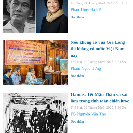
Thứ Sáu, 24 Tháng Mười 2025
2:30 CH
Phan Thuý Hà FB
Đọc thêm
Nếu không có vua Gia Long
thì không có nước Việt Nam
này
Thứ Hai, 20 Tháng Mười 2025
9:24 SA
Phạm Ngọc Hưng
Đọc thêm
Hamas, Tết Mậu Thân và sai
lầm trong tính toán chiến lược
Thứ Hai, 06 Tháng Mười 2025
9:30 SA
FB Nguyễn Văn Thọ
Đọc thêm