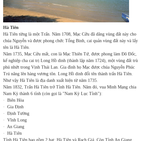
Hà Tiên
Hà Tiên từng là một Trấn. Năm 1708, Mạc Cửu đã dâng vùng đất này cho
chúa Nguyễn và được phong chức Tổng Binh, cai quản vùng đất này và lấy
tên là Hà Tiên.
Năm 1735, Mạc Cửu mất, con là Mạc Thiên Tứ, được phong làm Đô Đốc,
kế nghiệp cha cai trị Long Hồ dinh (thành lập năm 1724), một vùng đất trù
phú nhứt trong Vịnh Thái Lan. Gia đình họ Mạc được chúa Nguyễn Phúc
Trú nâng lên hàng vương tôn. Long Hồ dinh đổi tên thành trấn Hà Tiên.
Như vậy Hà Tiên là địa danh xuất hiện từ năm 1735.
Năm 1832, Trấn Hà Tiên trở Tỉnh Hà Tiên. Năm đó, vua Minh Mạng chia
Nam Kỳ thành 6 tỉnh (còn gọi là "Nam Kỳ Lục Tỉnh"):
·
Biên Hòa
·
Gia Định
·
Định Tường
·
Vĩnh Long
·
An Giang
·
Hà Tiên
Tỉnh Hà Tiên bao gồm 2 hạt: Hà Tiên và Rạch Giá. Còn Tỉnh An Giang