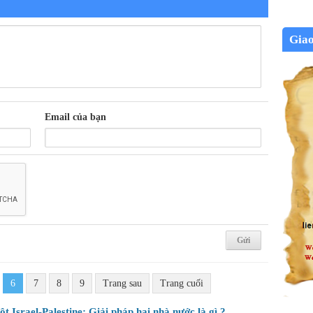
Gia
Email của bạn
6
7
8
9
Trang sau
Trang cuối
t Israel-Palestine: Giải pháp hai nhà nước là gì ?