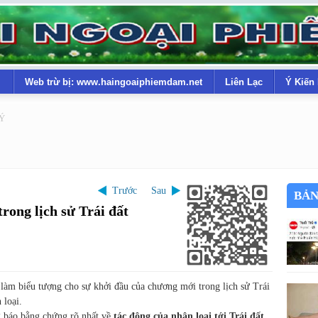
Web trừ bị: www.haingoaiphiemdam.net
Liên Lạc
Ý Kiến
LÝ
Trước
Sau
BẢN
ong lịch sử Trái đất
àm biểu tượng cho sự khởi đầu của chương mới trong lịch sử Trái
 loại.
 báo bằng chứng rõ nhất về
tác động của nhân loại tới Trái đất