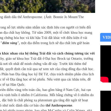
ng đánh dấu thế Anthropocene. (Ảnh: Bonnie Jo Mount/The
rong nỗ lực nhiều năm nhằm xác định liệu con người có biến đổi
gian địa chất hay không. Từ năm 2009, một tổ chức khoa học mang
VID
ng chứng hóa học và khí hậu Trái đất khác với điều kiện ở vài
"điểm vàng",
một địa điểm trong lịch sử địa chất lưu giữ hoàn
.
khác nhau của hệ thống Trái đất và cách chúng tương tác với
y, giáo sư khoa học Trái đất ở Đại học Brock tại Ontario, trưởng
à nơi tốt nhất để minh chứng vấn đề này. Trước khi thêm thế
ất, quyết định cần trải qua sự xem xét của cộng đồng địa chất học.
n Phân ban Địa tầng học kỷ Đệ Tứ, chịu trách nhiệm phân chia lịch
 tế về Địa tầng học sẽ bỏ phiếu. Nếu vượt qua các khâu trên, đề
c tế tại Hàn Quốc.
viên điểm vàng trên toàn cầu, bao gồm băng ở Nam Cực, hai rạn
i và vịnh biển ô nhiễm ở California. Mỗi bằng chứng về ô nhiễm do
đặc biệt là chất phóng xạ plutonium gia tăng đột ngột từ hoạt
trò như mốc đánh dấu cơ bản cho
thế Anthropocene
.
iên bỏ phiếu trong nhóm, bao gồm McCarthy và Colin Waters, nhà