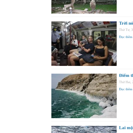
Trời n
Thứ Tư, 
Đọc thêm
Điểm th
Thứ Hai,
Đọc thêm
Lai một