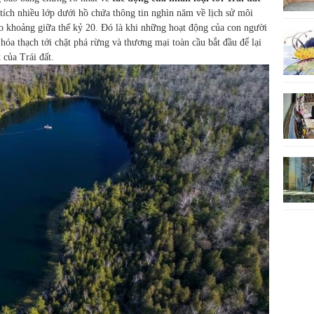
 tích nhiều lớp dưới hồ chứa thông tin nghìn năm về lịch sử môi
ào khoảng giữa thế kỷ 20. Đó là khi những hoạt động của con người
 hóa thạch tới chặt phá rừng và thương mại toàn cầu bắt đầu để lại
 của Trái đất.