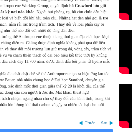
h Anthropocene Working Group, quyết định
hồ Crawford lưu giữ
bất kỳ nơi nào khác
. Ngoài bụi phóng xạ, hồ còn chứa dấu hiệu
 loài và biến đổi khí hậu toàn cầu. Những hạt đen nhỏ gọi là
tro
hạch, nằm rải rác trong trầm tích. Thay đổi về loại phấn cây bị
 như thế nào đối với nhiệt độ tăng dần đều.
 tưởng thế Anthropocene thuộc thang thời gian địa chất học. Mọi
i chúng diễn ra. Chúng được định nghĩa không phải qua dữ liệu
n về thay đổi môi trường lưu giữ trong đá, vòng cây, trầm tích và
 vụ va chạm thiên thạch cổ đại báo hiệu kết thúc thời kỳ khủng
ắt đầu cách đây 11.700 năm, được đánh dấu bởi phân tử hydro mắc
hĩa địa chất chặt chẽ về thế Anthropocene tạo ra hiệu ứng lan tỏa
rew Bauer, nhà nhân chủng học ở Đại học Stanford, chuyên gia
ng, xác định mốc thời gian giữa thế kỷ 20 là khởi đầu của thế
ác động của con người trước đó. Mặt khác, thuật ngữ
 trách nhiệm ngang nhau cho sự thay đổi của hành tinh, trong khi
phần lớn lượng khí thải carbon và gây ra nhiều tác hại cho môi
Trước
Sau