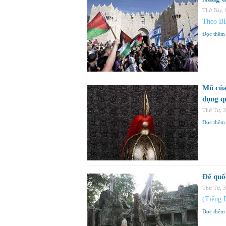
Thứ Bảy,
Theo B
Đọc thêm
Mũ của
dụng q
Thứ Tư, 
Đọc thêm
Đế quố
Thứ Tư, 
(Tiếng 
Đọc thêm