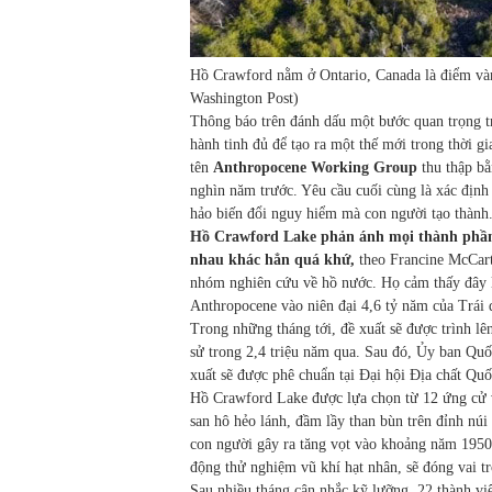
Hồ Crawford nằm ở Ontario, Canada là điểm và
Washington Post)
Thông báo trên đánh dấu một bước quan trọng t
hành tinh đủ để tạo ra một thế mới trong thời 
tên
Anthropocene Working Group
thu thập bằ
nghìn năm trước. Yêu cầu cuối cùng là xác định
hảo biến đổi nguy hiểm mà con người tạo thành
Hồ Crawford Lake phản ánh mọi thành phần 
nhau khác hẳn quá khứ,
theo Francine McCarth
nhóm nghiên cứu về hồ nước. Họ cảm thấy đây l
Anthropocene vào niên đại 4,6 tỷ năm của Trái đ
Trong những tháng tới, đề xuất sẽ được trình lê
sử trong 2,4 triệu năm qua. Sau đó, Ủy ban Quốc
xuất sẽ được phê chuẩn tại Đại hội Địa chất Quố
Hồ Crawford Lake được lựa chọn từ 12 ứng cử 
san hô hẻo lánh, đầm lầy than bùn trên đỉnh nú
con người gây ra tăng vọt vào khoảng năm 1950, 
động thử nghiệm vũ khí hạt nhân, sẽ đóng vai 
Sau nhiều tháng cân nhắc kỹ lưỡng, 22 thành v