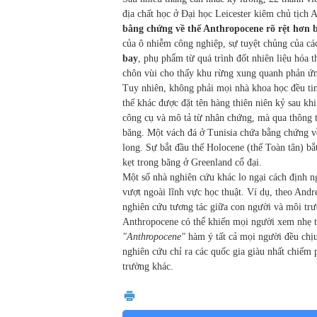
địa chất học ở Đại học Leicester kiêm chủ tịc
bằng chứng về thế Anthropocene rõ rệt hơn 
của ô nhiễm công nghiệp, sự tuyệt chủng của các
bay
, phụ phẩm từ quá trình đốt nhiên liệu hóa t
chôn vùi cho thấy khu rừng xung quanh phản ứng
Tuy nhiên, không phải mọi nhà khoa học đều tin
thế khác được đặt tên hàng thiên niên kỷ sau kh
công cụ và mô tả từ nhân chứng, mà qua thông ti
băng. Một vách đá ở Tunisia chứa bằng chứng về
long. Sự bắt đầu thế Holocene (thế Toàn tân) b
kẹt trong băng ở Greenland cổ đại.
Một số nhà nghiên cứu khác lo ngại cách định ng
vượt ngoài lĩnh vực học thuật. Ví dụ, theo And
nghiên cứu tương tác giữa con người và môi trườ
Anthropocene có thể khiến mọi người xem nhẹ t
"Anthropocene"
hàm ý tất cả mọi người đều chịu
nghiên cứu chỉ ra các quốc gia giàu nhất chiếm 
trường khác.