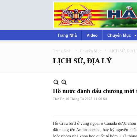
Trang Nhà
Video
Chuyên Mục
›
›
Trang Nhà
Chuyên Mục
LỊCH SỬ, ĐỊA 
LỊCH SỬ, ĐỊA LÝ
Hồ nước đánh dấu chương mới tr
Thứ Tư, 16 Tháng Tư 2025
11:00 SA
Hồ Crawford ở vùng ngoại ô Canada được chọn l
đất mang tên Anthropocene, hay kỷ nguyên nhân
Một nhóm nhà khoa học quốc tế hôm 11/7 thông