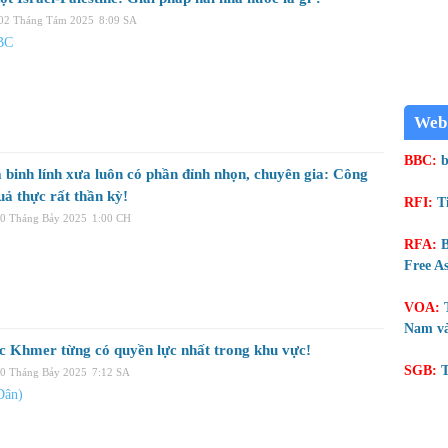
 02 Tháng Tám 2025
8:09 SA
BC
Web
BBC:
b
 binh lính xưa luôn có phần đỉnh nhọn, chuyên gia: Công
uả thực rất thần kỳ!
RFI:
T
30 Tháng Bảy 2025
1:00 CH
RFA:
B
Free As
VOA:
Nam và
c Khmer từng có quyền lực nhất trong khu vực!
SGB:
T
30 Tháng Bảy 2025
7:12 SA
Dân)