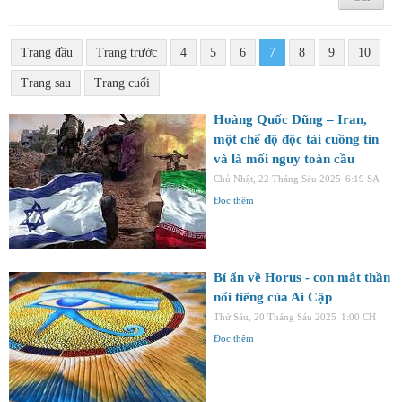
Trang đầu
Trang trước
4
5
6
7
8
9
10
Trang sau
Trang cuối
Hoàng Quốc Dũng – Iran,
một chế độ độc tài cuồng tín
và là mối nguy toàn cầu
Chủ Nhật, 22 Tháng Sáu 2025
6:19 SA
Đọc thêm
Bí ẩn về Horus - con mắt thần
nổi tiếng của Ai Cập
Thứ Sáu, 20 Tháng Sáu 2025
1:00 CH
Đọc thêm