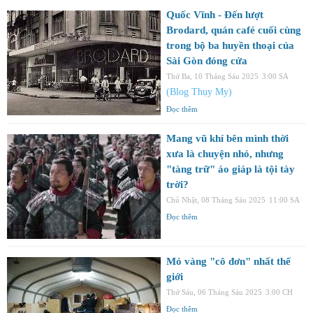
Quốc Vĩnh - Đến lượt
Brodard, quán café cuối cùng
trong bộ ba huyền thoại của
Sài Gòn đóng cửa
Thứ Ba, 10 Tháng Sáu 2025
3:00 SA
(Blog Thụy My)
Đọc thêm
Mang vũ khí bên mình thời
xưa là chuyện nhỏ, nhưng
"tàng trữ" áo giáp là tội tày
trời?
Chủ Nhật, 08 Tháng Sáu 2025
11:00 SA
Đọc thêm
Mỏ vàng "cô đơn" nhất thế
giới
Thứ Sáu, 06 Tháng Sáu 2025
3:00 CH
Đọc thêm