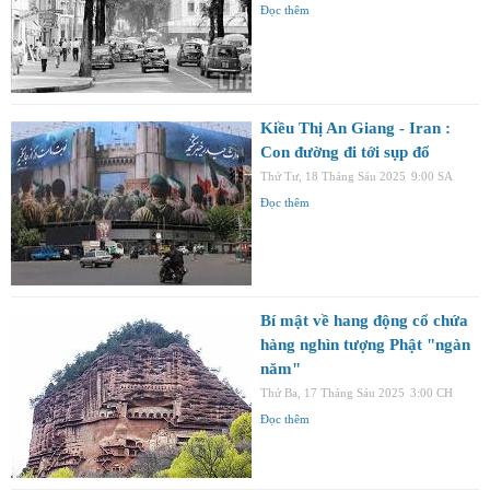
Đọc thêm
Kiều Thị An Giang - Iran :
Con đường đi tới sụp đổ
Thứ Tư, 18 Tháng Sáu 2025
9:00 SA
Đọc thêm
Bí mật về hang động cổ chứa
hàng nghìn tượng Phật "ngàn
năm"
Thứ Ba, 17 Tháng Sáu 2025
3:00 CH
Đọc thêm