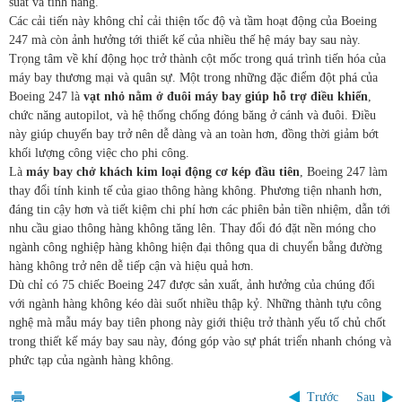
suất và tính năng.
Các cải tiến này không chỉ cải thiện tốc độ và tầm hoạt động của Boeing
247 mà còn ảnh hưởng tới thiết kế của nhiều thế hệ máy bay sau này.
Trọng tâm về khí động học trở thành cột mốc trong quá trình tiến hóa của
máy bay thương mại và quân sự. Một trong những đặc điểm đột phá của
Boeing 247 là
vạt nhỏ nằm ở đuôi máy bay giúp hỗ trợ điều khiển
,
chức năng autopilot, và hệ thống chống đóng băng ở cánh và đuôi. Điều
này giúp chuyến bay trở nên dễ dàng và an toàn hơn, đồng thời giảm bớt
khối lượng công việc cho phi công.
Là
máy bay chở khách kim loại động cơ kép đầu tiên
, Boeing 247 làm
thay đổi tính kinh tế của giao thông hàng không. Phương tiện nhanh hơn,
đáng tin cậy hơn và tiết kiệm chi phí hơn các phiên bản tiền nhiệm, dẫn tới
nhu cầu giao thông hàng không tăng lên. Thay đổi đó đặt nền móng cho
ngành công nghiệp hàng không hiện đại thông qua di chuyển bằng đường
hàng không trở nên dễ tiếp cận và hiệu quả hơn.
Dù chỉ có 75 chiếc Boeing 247 được sản xuất, ảnh hưởng của chúng đối
với ngành hàng không kéo dài suốt nhiều thập kỷ. Những thành tựu công
nghệ mà mẫu máy bay tiên phong này giới thiệu trở thành yếu tố chủ chốt
trong thiết kế máy bay sau này, đóng góp vào sự phát triển nhanh chóng và
phức tạp của ngành hàng không.
Trước
Sau