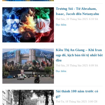
Trương Sỏi - Từ Abraham,
Isaac, Jacob đến Netanyahu
Thứ Sáu, 20 Tháng Sáu 2025
6:10 SA
Đọc thêm
Kiều Thị An Giang – Khi Iran
sụp đổ, kịch bản tồi tệ nhất bắt
đầu
Thứ Sáu, 20 Tháng Sáu 2025
6:09 SA
Đọc thêm
Sài thành 100 năm trước có
gì?
Thứ Tư, 18 Tháng Sáu 2025
3:00 CH