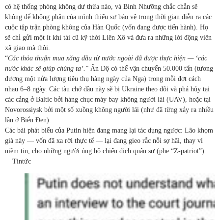
có hệ thống phòng không dư thừa nào, và Bình Nhưỡng chắc chắn sẽ
không để không phận của mình thiếu sự bảo vệ trong thời gian diễn ra các
cuộc tập trận phòng không của Hàn Quốc (vốn đang được tiến hành). Họ
sẽ chỉ gửi một ít khí tài cũ kỹ thời Liên Xô và đưa ra những lời động viên
xã giao mà thôi.
“
Các thỏa thuận mua xăng dầu từ nước ngoài đã được thực hiện — ‘các
nước khác sẽ giúp chúng ta’.
” Ấn Độ có thể vận chuyển 50.000 tấn (tương
đương một nửa lượng tiêu thụ hàng ngày của Nga) trong mỗi đợt cách
nhau 6–8 ngày. Các tàu chở dầu này sẽ bị Ukraine theo dõi và phá hủy tại
các cảng ở Baltic bởi hàng chục máy bay không người lái (UAV), hoặc tại
Novorossiysk bởi một số xuồng không người lái (như đã từng xảy ra nhiều
lần ở Biển Đen).
Các bài phát biểu của Putin hiện đang mang lại tác dụng ngược: Lão khọm
già này — vốn đã xa rời thực tế — lại đang gieo rắc nỗi sợ hãi, thay vì
niềm tin, cho những người ủng hộ chiến dịch quân sự (phe “Z-patriot”).
Tin
tức