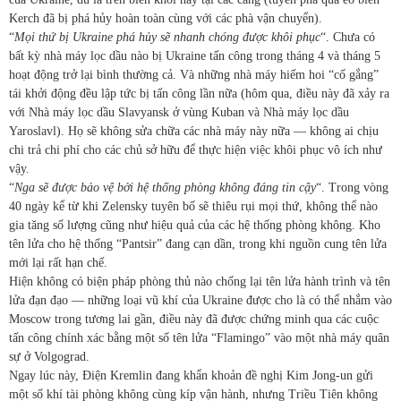
Kerch đã bị phá hủy hoàn toàn cùng với các phà vận chuyển).
“
Mọi thứ bị Ukraine phá hủy sẽ nhanh chóng được khôi phục
“. Chưa có
bất kỳ nhà máy lọc dầu nào bị Ukraine tấn công trong tháng 4 và tháng 5
hoạt động trở lại bình thường cả. Và những nhà máy hiếm hoi “cố gắng”
tái khởi động đều lập tức bị tấn công lần nữa (hôm qua, điều này đã xảy ra
với Nhà máy lọc dầu Slavyansk ở vùng Kuban và Nhà máy lọc dầu
Yaroslavl). Họ sẽ không sửa chữa các nhà máy này nữa — không ai chịu
chi trả chi phí cho các chủ sở hữu để thực hiện việc khôi phục vô ích như
vậy.
“
Nga sẽ được bảo vệ bởi hệ thống phòng không đáng tin cậy
“. Trong vòng
40 ngày kể từ khi Zelensky tuyên bố sẽ thiêu rụi mọi thứ, không thể nào
gia tăng số lượng cũng như hiệu quả của các hệ thống phòng không. Kho
tên lửa cho hệ thống “Pantsir” đang cạn dần, trong khi nguồn cung tên lửa
mới lại rất hạn chế.
Hiện không có biện pháp phòng thủ nào chống lại tên lửa hành trình và tên
lửa đạn đạo — những loại vũ khí của Ukraine được cho là có thể nhắm vào
Moscow trong tương lai gần, điều này đã được chứng minh qua các cuộc
tấn công chính xác bằng một số tên lửa “Flamingo” vào một nhà máy quân
sự ở Volgograd.
Ngay lúc này, Điện Kremlin đang khẩn khoản đề nghị Kim Jong-un gửi
một số khí tài phòng không cùng kíp vận hành, nhưng Triều Tiên không