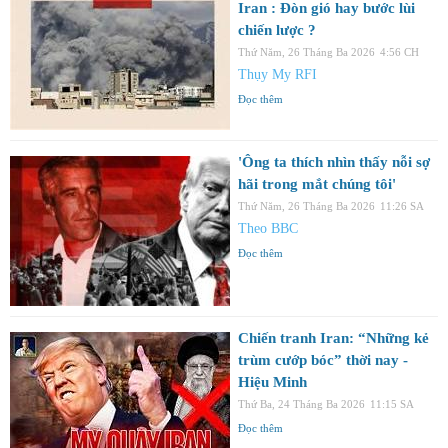
Iran : Đòn gió hay bước lùi
chiến lược ?
Thứ Năm, 26 Tháng Ba 2026
4:56 CH
Thụy My RFI
Đọc thêm
'Ông ta thích nhìn thấy nỗi sợ
hãi trong mắt chúng tôi'
Thứ Năm, 26 Tháng Ba 2026
11:26 SA
Theo BBC
Đọc thêm
Chiến tranh Iran: “Những kẻ
trùm cướp bóc” thời nay -
Hiệu Minh
Thứ Ba, 24 Tháng Ba 2026
11:15 SA
Đọc thêm