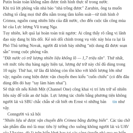
Putin hoàn toàn không nắm được tình hình thực tế trong nước.
Khi trả lời phỏng vấn nhà báo “nhà trồng được” Zarubin, ông ta muốn
chứng tỏ rằng mọi thứ đều nằm trong tầm kiểm soát—từ tình hình ở
Crimea, nguồn cung nhiên liệu của đất nước, cho đến cuộc tấn công mùa
hè của Lực lượng Vũ trang Nga.
Tuy nhiên, kết quả lại hoàn toàn trái ngược: Ai cũng thấy rõ rằng vị lãnh
đạo này đang bị lừa dối. Kẻ nói dối chính trong vụ việc này hóa ra lại là
Phó Thủ tướng Novak, người đã trình bày những “nội dung đã được soạn
sẵn” trong cuộc phỏng vấn.
“
Đất nước có trữ lượng nhiên liệu khổng lồ — 1,7 triệu tấn
“. Thứ nhất,
với mức tiêu thụ hàng ngày hiện tại, lượng dự trữ này chỉ đủ dùng trong
10 ngày. Thứ hai, từ lâu đã không còn tồn kho với khối lượng lớn như
vậy; nguồn cung hiện được vận chuyển theo kiểu “cuốn chiếu” (có đến đâu
dùng đến đó hay “tay làm hàm nhai”).
Sẽ thật tốt nếu Kênh Một (Channel One) công khai vị trí lưu trữ số nhiên
liệu này để trấn an dư luận. Lực lượng tác chiến bằng phương tiện không
người lái và SBU chắc chắn sẽ rất biết ơn Ernst vì những bản
tin
như
vậy.
Con
người và xã hội
“
Nhiên liệu sẽ được vận chuyển đến Crimea bằng đường biển
“. Các tàu chở
sản phẩm dầu mỏ là mục tiêu lý tưởng cho xuồng không người lái và UAV
của Ukraine, dù là trên biển khơi hay tại các cảng (tuyến phà qua eo biển