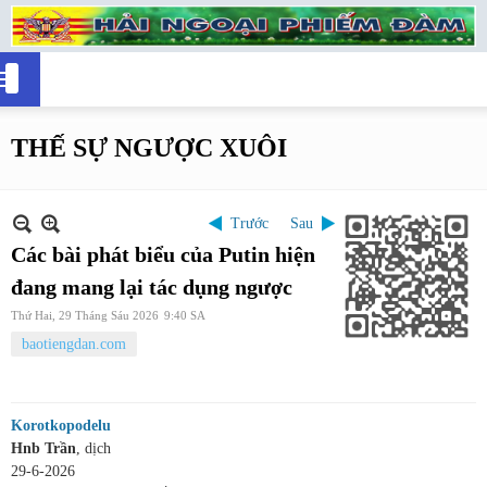
THẾ SỰ NGƯỢC XUÔI
Trước
Sau
Các bài phát biểu của Putin hiện
đang mang lại tác dụng ngược
Thứ Hai, 29 Tháng Sáu 2026
9:40 SA
baotiengdan.com
Korotkopodelu
Hnb Trần
, dịch
29-6-2026