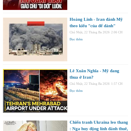
Hoàng Linh - Iran đánh Mỹ
theo kiểu "của để dành"
Chủ Nhật, 22 Tháng Ba 2026
2:06 CH
Đọc thêm
Lê Xuân Nghĩa - Mỹ đang
thua ở Iran?
Chủ Nhật, 22 Tháng Ba 2026
1:57 CH
Đọc thêm
Chiến tranh Ukraina leo thang
: Nga huy động lính đánh thuê,