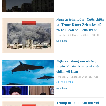
Nguyễn Đình Bổn - Cuộc chiến
tại Trung Đông: Zelensky biết
rõ hai "con bài" của Iran!
Chủ Nhật, 29 Tháng Ba 2026
5:38 CH
Đọc thêm
Nghi vấn đằng sau những
tuyên bố của Trump về cuộc
chiến với Iran
Thứ Sáu, 27 Tháng Ba 2026
2:01 CH
(Tiếng Dân)
Đọc thêm
Trump hoãn tối hậu thư với