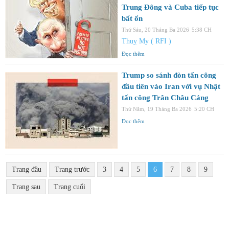
Trung Đông và Cuba tiếp tục
bất ổn
Thứ Sáu, 20 Tháng Ba 2026
5:38 CH
Thuỵ My ( RFI )
Đọc thêm
Trump so sánh đòn tấn công
đầu tiên vào Iran với vụ Nhật
tấn công Trân Châu Cảng
Thứ Năm, 19 Tháng Ba 2026
5:20 CH
Đọc thêm
Trang đầu
Trang trước
3
4
5
6
7
8
9
Trang sau
Trang cuối