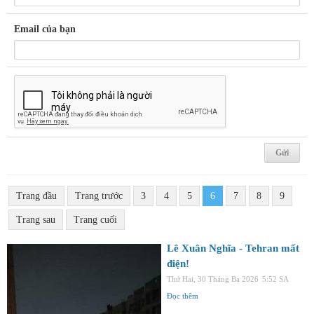
Email của bạn
Trang đầu
Trang trước
3
4
5
6
7
8
9
Trang sau
Trang cuối
Lê Xuân Nghĩa - Tehran mất
điện!
Thứ Hai, 30 Tháng Ba 2026
5:52 SA
Đọc thêm