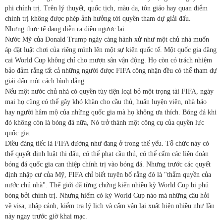
phi chính trị. Trên lý thuyết, quốc tịch, màu da, tôn giáo hay quan điểm
chính trị không được phép ảnh hưởng tới quyền tham dự giải đấu.
Nhưng thực tế đang diễn ra điều ngược lại.
Nước Mỹ của Donald Trump ngày càng hành xử như một chủ nhà muốn
áp đặt luật chơi của riêng mình lên một sự kiện quốc tế. Một quốc gia đăng
cai World Cup không chỉ cho mượn sân vận động. Họ còn có trách nhiệm
bảo đảm rằng tất cả những người được FIFA công nhận đều có thể tham dự
giải đấu một cách bình đẳng.
Nếu một nước chủ nhà có quyền tùy tiện loại bỏ một trọng tài FIFA, ngày
mai họ cũng có thể gây khó khăn cho cầu thủ, huấn luyện viên, nhà báo
hay người hâm mộ của những quốc gia mà họ không ưa thích. Bóng đá khi
đó không còn là bóng đá nữa, Nó trở thành một công cụ của quyền lực
quốc gia.
Điều đáng tiếc là FIFA dường như đang ở trong thế yếu. Tổ chức này có
thể quyết định luật thi đấu, có thể phạt cầu thủ, có thể cấm các liên đoàn
bóng đá quốc gia can thiệp chính trị vào bóng đá. Nhưng trước các quyết
định nhập cư của Mỹ, FIFA chỉ biết tuyên bố rằng đó là "thẩm quyền của
nước chủ nhà". Thế giới đã từng chứng kiến nhiều kỳ World Cup bị phủ
bóng bởi chính trị. Nhưng hiếm có kỳ World Cup nào mà những câu hỏi
về visa, nhập cảnh, kiểm tra lý lịch và cấm vận lại xuất hiện nhiều như lần
này ngay trước giờ khai mạc.