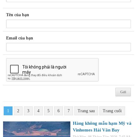
Tên của bạn
Email của bạn
1
2
3
4
5
6
7
Trang sau
Trang cuối
Hàng không mẫu hạm Mỹ và
Vinhomes Hải Vân Bay
Thứ Năm, 06 Tháng Tám 2026
7:45 SA