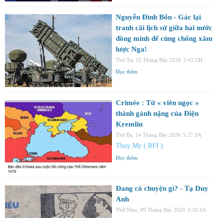
Nguyễn Đình Bổn - Gác lại
tranh cãi lịch sử giữa hai nước
đồng minh để cùng chống xâm
lược Nga!
Thứ Tư, 15 Tháng Bảy 2026
5:42 CH
Đọc thêm
Crimée : Từ « viên ngọc »
thành gánh nặng của Điện
Kremlin
Thứ Ba, 14 Tháng Bảy 2026
5:27 SA
Thuỵ My ( RFI )
Đọc thêm
Đang có chuyện gì? - Tạ Duy
Anh
Thứ Năm, 09 Tháng Bảy 2026
6:20 SA