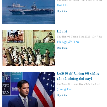
Hoà OC
Đọc thêm
Hội hè
Thứ Hai, 03 Tháng Tám 2026
10:47 SA
FB Nguyễn Thọ
Đọc thêm
Luật lệ ư? Chúng tôi chẳng
cần tới những thứ này!
Thứ Sáu, 31 Tháng Bảy 2026
5:23 CH
(Tiếng Dân)
Đọc thêm