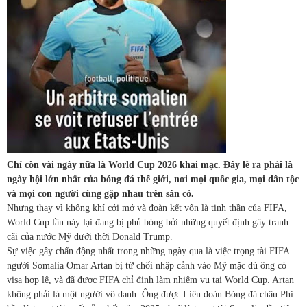
Chỉ còn vài ngày nữa là World Cup 2026 khai mạc. Đây lẽ ra phải là
ngày hội lớn nhất của bóng đá thế giới, nơi mọi quốc gia, mọi dân tộc
và mọi con người cùng gặp nhau trên sân cỏ.
Nhưng thay vì không khí cởi mở và đoàn kết vốn là tinh thần của FIFA,
World Cup lần này lại đang bị phủ bóng bởi những quyết định gây tranh
cãi của nước Mỹ dưới thời Donald Trump.
Sự việc gây chấn động nhất trong những ngày qua là việc trọng tài FIFA
người Somalia Omar Artan bị từ chối nhập cảnh vào Mỹ mặc dù ông có
visa hợp lệ, và đã được FIFA chỉ định làm nhiệm vụ tại World Cup. Artan
không phải là một người vô danh. Ông được Liên đoàn Bóng đá châu Phi