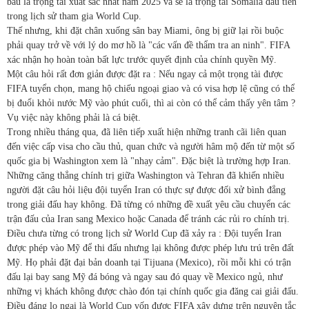
bầu là trọng tài xuất sắc nhất năm 2025 và sẽ là trọng tài Somalia đầu tiên
trong lịch sử tham gia World Cup.
Thế nhưng, khi đặt chân xuống sân bay Miami, ông bị giữ lại rồi buộc
phải quay trở về với lý do mơ hồ là "các vấn đề thẩm tra an ninh". FIFA
xác nhận họ hoàn toàn bất lực trước quyết định của chính quyền Mỹ.
Một câu hỏi rất đơn giản được đặt ra : Nếu ngay cả một trọng tài được
FIFA tuyển chọn, mang hộ chiếu ngoại giao và có visa hợp lệ cũng có thể
bị đuổi khỏi nước Mỹ vào phút cuối, thì ai còn có thể cảm thấy yên tâm ?
Vụ việc này không phải là cá biệt.
Trong nhiều tháng qua, đã liên tiếp xuất hiện những tranh cãi liên quan
đến việc cấp visa cho cầu thủ, quan chức và người hâm mộ đến từ một số
quốc gia bị Washington xem là "nhạy cảm". Đặc biệt là trường hợp Iran.
Những căng thẳng chính trị giữa Washington và Tehran đã khiến nhiều
người đặt câu hỏi liệu đội tuyển Iran có thực sự được đối xử bình đẳng
trong giải đấu hay không. Đã từng có những đề xuất yêu cầu chuyển các
trận đấu của Iran sang Mexico hoặc Canada để tránh các rủi ro chính trị.
Điều chưa từng có trong lịch sử World Cup đã xảy ra : Đội tuyển Iran
được phép vào Mỹ để thi đấu nhưng lại không được phép lưu trú trên đất
Mỹ. Họ phải đặt đại bản doanh tại Tijuana (Mexico), rồi mỗi khi có trận
đấu lại bay sang Mỹ đá bóng và ngay sau đó quay về Mexico ngủ, như
những vị khách không được chào đón tại chính quốc gia đăng cai giải đấu.
Điều đáng lo ngại là World Cup vốn được FIFA xây dựng trên nguyên tắc