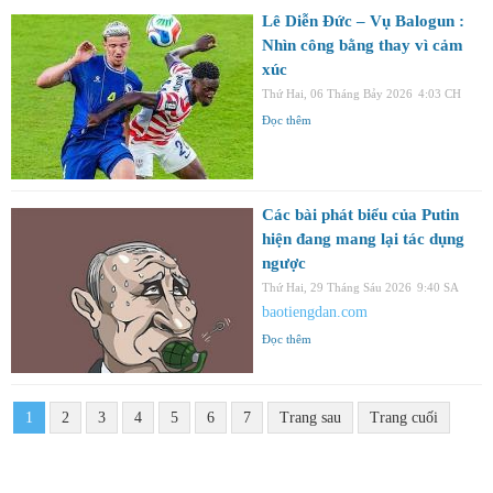
Lê Diễn Đức – Vụ Balogun :
Nhìn công bằng thay vì cảm
xúc
Thứ Hai, 06 Tháng Bảy 2026
4:03 CH
Đọc thêm
Các bài phát biểu của Putin
hiện đang mang lại tác dụng
ngược
Thứ Hai, 29 Tháng Sáu 2026
9:40 SA
baotiengdan.com
Đọc thêm
1
2
3
4
5
6
7
Trang sau
Trang cuối