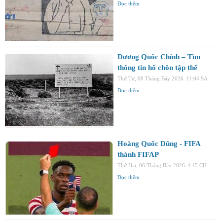
Đọc thêm
Dương Quốc Chính – Tìm
thông tin hố chôn tập thể
Thứ Tư, 08 Tháng Bảy 2026
11:04 SA
Đọc thêm
Hoàng Quốc Dũng - FIFA
thành FIFAP
Thứ Hai, 06 Tháng Bảy 2026
4:15 CH
Đọc thêm