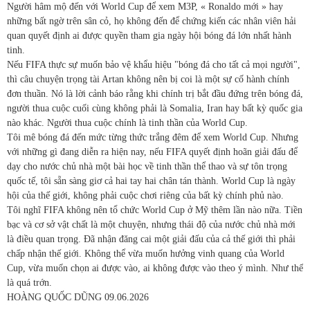
Người hâm mộ đến với World Cup để xem M3P, « Ronaldo mới » hay
những bất ngờ trên sân cỏ, họ không đến để chứng kiến các nhân viên hải
quan quyết định ai được quyền tham gia ngày hội bóng đá lớn nhất hành
tinh.
Nếu FIFA thực sự muốn bảo vệ khẩu hiệu "bóng đá cho tất cả mọi người",
thì câu chuyện trọng tài Artan không nên bị coi là một sự cố hành chính
đơn thuần. Nó là lời cảnh báo rằng khi chính trị bắt đầu đứng trên bóng đá,
người thua cuộc cuối cùng không phải là Somalia, Iran hay bất kỳ quốc gia
nào khác. Người thua cuộc chính là tinh thần của World Cup.
Tôi mê bóng đá đến mức từng thức trắng đêm để xem World Cup. Nhưng
với những gì đang diễn ra hiện nay, nếu FIFA quyết định hoãn giải đấu để
dạy cho nước chủ nhà một bài học về tinh thần thể thao và sự tôn trọng
quốc tế, tôi sẵn sàng giơ cả hai tay hai chân tán thành. World Cup là ngày
hội của thế giới, không phải cuộc chơi riêng của bất kỳ chính phủ nào.
Tôi nghĩ FIFA không nên tổ chức World Cup ở Mỹ thêm lần nào nữa. Tiền
bạc và cơ sở vật chất là một chuyện, nhưng thái độ của nước chủ nhà mới
là điều quan trọng. Đã nhận đăng cai một giải đấu của cả thế giới thì phải
chấp nhận thế giới. Không thể vừa muốn hưởng vinh quang của World
Cup, vừa muốn chọn ai được vào, ai không được vào theo ý mình. Như thế
là quá trớn.
HOÀNG QUỐC DŨNG
09.06.2026