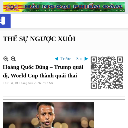
THẾ SỰ NGƯỢC XUÔI
Trước
Sau
Hoàng Quốc Dũng – Trump quái
dị, World Cup thành quái thai
Thứ Tư, 10 Tháng Sáu 2026
7:02 SA