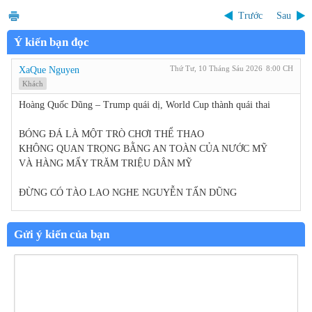
Trước
Sau
Ý kiến bạn đọc
Thứ Tư, 10 Tháng Sáu 2026
8:00 CH
XaQue Nguyen
Khách
Hoàng Quốc Dũng – Trump quái dị, World Cup thành quái thai
BÓNG ĐÁ LÀ MỘT TRÒ CHƠI THỂ THAO
KHÔNG QUAN TRỌNG BẰNG AN TOÀN CỦA NƯỚC MỸ
VÀ HÀNG MẤY TRĂM TRIỆU DÂN MỸ
ĐỪNG CÓ TÀO LAO NGHE NGUYỄN TẤN DŨNG
Gửi ý kiến của bạn