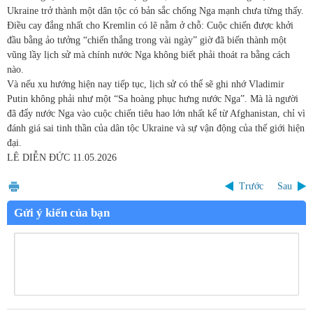
Ukraine trở thành một dân tộc có bản sắc chống Nga mạnh chưa từng thấy.
Điều cay đắng nhất cho Kremlin có lẽ nằm ở chỗ: Cuộc chiến được khởi
đầu bằng ảo tưởng “chiến thắng trong vài ngày” giờ đã biến thành một
vũng lầy lịch sử mà chính nước Nga không biết phải thoát ra bằng cách
nào.
Và nếu xu hướng hiện nay tiếp tục, lịch sử có thể sẽ ghi nhớ Vladimir
Putin không phải như một “Sa hoàng phục hưng nước Nga”. Mà là người
đã đẩy nước Nga vào cuộc chiến tiêu hao lớn nhất kể từ Afghanistan, chỉ vì
đánh giá sai tinh thần của dân tộc Ukraine và sự vận động của thế giới hiện
đại.
LÊ DIỄN ĐỨC
11.05.2026
Trước
Sau
Gửi ý kiến của bạn