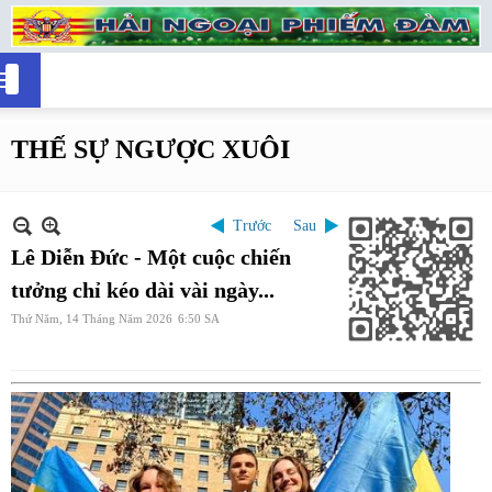
THẾ SỰ NGƯỢC XUÔI
Trước
Sau
Lê Diễn Đức - Một cuộc chiến
tưởng chỉ kéo dài vài ngày...
Thứ Năm, 14 Tháng Năm 2026
6:50 SA