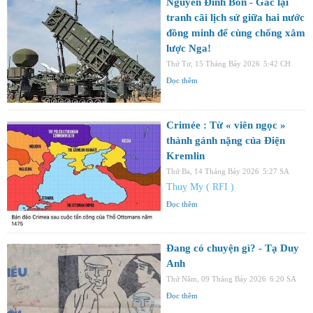
Nguyễn Đình Bổn - Gác lại
tranh cãi lịch sử giữa hai nước
đồng minh để cùng chống xâm
lược Nga!
Thứ Tư, 15 Tháng Bảy 2026
5:42 CH
Đọc thêm
Crimée : Từ « viên ngọc »
thành gánh nặng của Điện
Kremlin
Thứ Ba, 14 Tháng Bảy 2026
5:27 SA
Thuỵ My ( RFI )
Đọc thêm
Đang có chuyện gì? - Tạ Duy
Anh
Thứ Năm, 09 Tháng Bảy 2026
6:20 SA
Đọc thêm