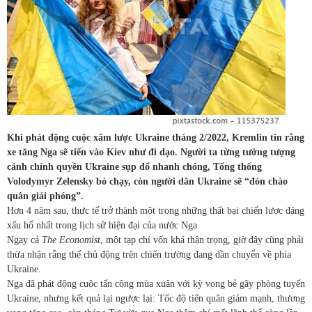
Khi phát động cuộc xâm lược Ukraine tháng 2/2022, Kremlin tin rằng
xe tăng Nga sẽ tiến vào Kiev như đi dạo. Người ta từng tưởng tượng
cảnh chính quyền Ukraine sụp đổ nhanh chóng, Tổng thống
Volodymyr Zelensky bỏ chạy, còn người dân Ukraine sẽ “đón chào
quân giải phóng”.
Hơn 4 năm sau, thực tế trở thành một trong những thất bại chiến lược đáng
xấu hổ nhất trong lịch sử hiện đại của nước Nga.
Ngay cả
The Economist
, một tạp chí vốn khá thận trọng, giờ đây cũng phải
thừa nhận rằng thế chủ động trên chiến trường đang dần chuyển về phía
Ukraine.
Nga đã phát động cuộc tấn công mùa xuân với kỳ vọng bẻ gãy phòng tuyến
Ukraine, nhưng kết quả lại ngược lại: Tốc độ tiến quân giảm mạnh, thương