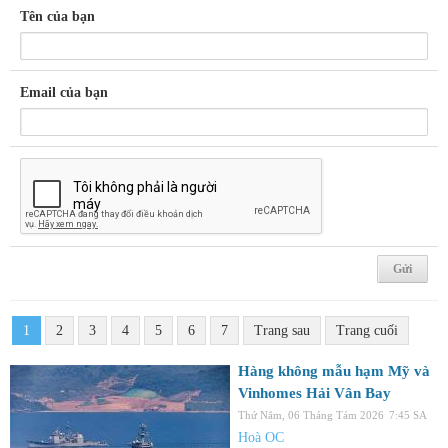
Tên của bạn
Email của bạn
1
2
3
4
5
6
7
Trang sau
Trang cuối
Hàng không mẫu hạm Mỹ và
Vinhomes Hải Vân Bay
Thứ Năm, 06 Tháng Tám 2026
7:45 SA
Hoà OC