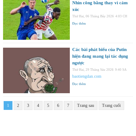
Nhìn công bằng thay vì cảm
xúc
Thứ Hai, 06 Tháng Bảy 2026
4:03 CH
Đọc thêm
Các bài phát biểu của Putin
hiện đang mang lại tác dụng
ngược
Thứ Hai, 29 Tháng Sáu 2026
9:40 SA
baotiengdan.com
Đọc thêm
1
2
3
4
5
6
7
Trang sau
Trang cuối