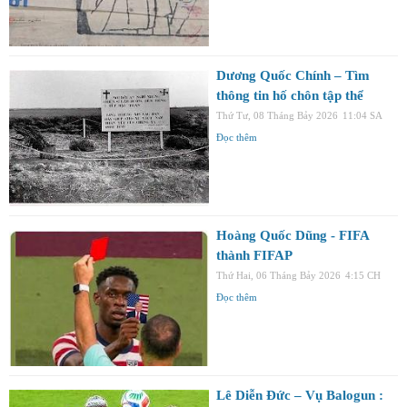
Dương Quốc Chính – Tìm
thông tin hố chôn tập thể
Thứ Tư, 08 Tháng Bảy 2026
11:04 SA
Đọc thêm
Hoàng Quốc Dũng - FIFA
thành FIFAP
Thứ Hai, 06 Tháng Bảy 2026
4:15 CH
Đọc thêm
Lê Diễn Đức – Vụ Balogun :