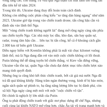
vong tăng cao, còn tháng Tư vừa qua Nga thậm chí
mất lãnh thổ ròng lần
đầu tiên
kể từ năm 2024.
Trong khi đó, Ukraine đang thay đổi hoàn toàn cách đánh.
Không còn những cuộc phản công kiểu “xe tăng dàn hàng ngang” như năm
2023, Ukraine giờ tập trung vào chiến tranh drone, tấn công hậu cần và
đánh sâu vào lãnh thổ Nga.
Một “vùng chiến tranh không người lái” đang mở rộng ngày càng sâu phía
sau chiến tuyến Nga. Các nhà máy lọc dầu, kho đạn, sân bay quân sự,
radar, trung tâm hậu cần… liên tục bị tấn công, kể cả ở khoảng cách gần
2.000 km từ biên giới Ukraine.
Điều nguy hiểm với Kremlin không phải là mất vài chục kilomet vuông
lãnh thổ, mà là Nga đang dần rơi vào một cuộc chiến không có lối thoát.
Putin không thể dễ dàng tuyên bố chiến thắng, vì Kiev vẫn đứng vững,
Ukraine vẫn tồn tại, quân Nga vẫn chưa đạt được mục tiêu chiến lược nào
mang tính quyết định.
Nhưng ông ta cũng khó kết thúc chiến tranh, bởi cái giá mà nước Nga đã
trả đã quá khủng khiếp: Hàng trăm ngàn thương vong, kinh tế bị bào mòn,
ngân sách quân sự phình to, hạ tầng năng lượng liên tục bị đánh phá, còn
xã hội Nga ngày càng mệt mỏi với một “cuộc chiến vô tận”.
Đó chính là nghịch lý lớn nhất của Putin.
Ông ta phát động chiến tranh với giấc mơ phục dựng đế chế Nga, nhưng
cuối cùng lại khiến NATO mở rộng hơn, châu Âu tái vũ trang mạnh hơn và