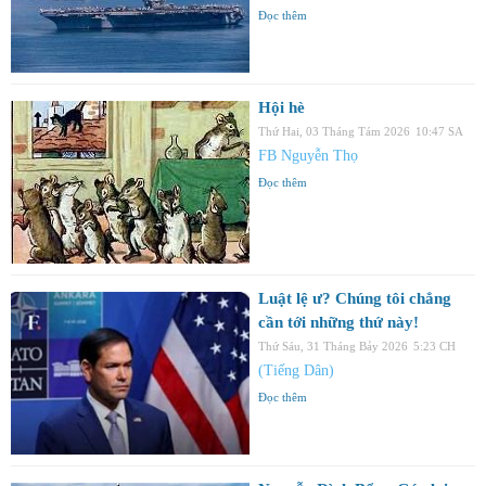
Đọc thêm
Hội hè
Thứ Hai, 03 Tháng Tám 2026
10:47 SA
FB Nguyễn Thọ
Đọc thêm
Luật lệ ư? Chúng tôi chẳng
cần tới những thứ này!
Thứ Sáu, 31 Tháng Bảy 2026
5:23 CH
(Tiếng Dân)
Đọc thêm