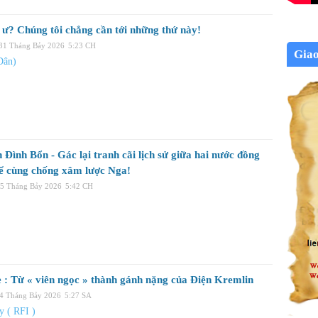
ệ ư? Chúng tôi chẳng cần tới những thứ này!
 31 Tháng Bảy 2026
5:23 CH
Gia
Dân)
Đình Bổn - Gác lại tranh cãi lịch sử giữa hai nước đồng
ể cùng chống xâm lược Nga!
15 Tháng Bảy 2026
5:42 CH
 : Từ « viên ngọc » thành gánh nặng của Điện Kremlin
14 Tháng Bảy 2026
5:27 SA
 ( RFI )