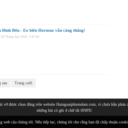
 Đình Bổn - Eo biển Hormuz vẫn căng thẳng!
, 28 Tháng Sáu 2026
5:30 SA
g sau
Trang cuối
bài vỡ được chọn đăng trên website Haingoaiphiemdam.com, vì chưa hẳn phản 
những bài có ghi 4 chữ tắt HNPD
pyright © 2026
haingoaiphiemdam.com
All rights reserved
ng web của chúng tôi. Nếu tiếp tục, chúng tôi cho rằng bạn đã chấp thuận cook