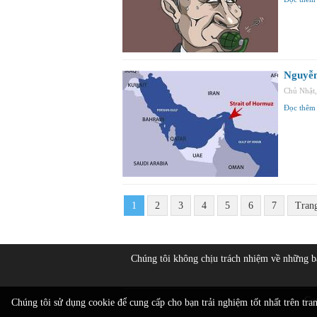
Nguyễn
Chủ Nhật
Đọc thêm
1
2
3
4
5
6
7
Tran
Chúng tôi không chịu trách nhiệm về những 
Co
Chúng tôi sử dụng cookie để cung cấp cho bạn trải nghiệm tốt nhất trên tra