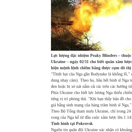
Lực lượng đặc nhiệm Peaky Blinders – thuộ
Ukraine – ngày 02/11 cho biết quân xâm lược
hiện mệnh lệnh chiếm bằng được cụm đô thị
“Thiệt hại của Nga gần Rodynske là khổng lồ,” 
dung nhạy cảm). Theo họ, hầu hết binh sĩ Nga tr
đen hoặc bị xé nát nằm rải rác trên các hướng t
Phía Ukraine cho biết lực lượng Nga thiếu chiến
từng vị trí phòng thủ. “Khi bạn thấy bản đồ cho 
giá bằng sinh mạng của hàng trăm binh sĩ Nga,
Theo Bộ Tổng tham mưu Ukraine, chỉ trong 24 g
vong của Nga kể từ đầu cuộc xâm lược lên 1.14
Tình hình tại Pokrovsk
Nguồn tin quân đội Ukraine xác nhận có khoảng