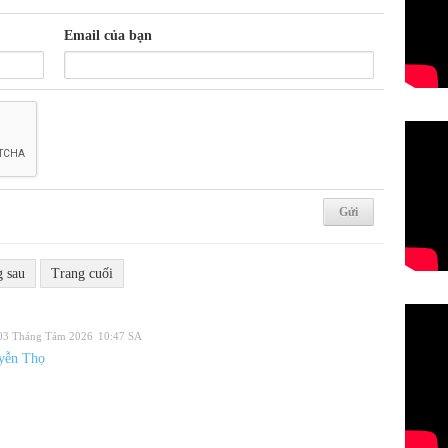
Email của bạn
g sau
Trang cuối
 03 Tháng Tám 2026
10:47 SA
yễn Thọ