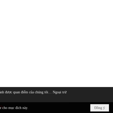
ánh được quan điểm của chúng tôi… Ngoại trừ
ie cho mục đích này.
Đồng ý