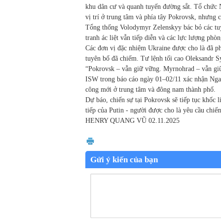
khu dân cư và quanh tuyến đường sắt. Tổ chức 
vị trí ở trung tâm và phía tây Pokrovsk, nhưng 
Tổng thống Volodymyr Zelenskyy bác bỏ các tuy
tranh ác liệt vẫn tiếp diễn và các lực lượng phò
Các đơn vị đặc nhiệm Ukraine được cho là đã p
tuyên bố đã chiếm. Tư lệnh tối cao Oleksandr S
“Pokrovsk – vẫn giữ vững. Myrnohrad – vẫn gi
ISW trong báo cáo ngày 01–02/11 xác nhận Nga 
công mới ở trung tâm và đông nam thành phố.
Dự báo, chiến sự tại Pokrovsk sẽ tiếp tục khốc l
tiếp của Putin - người được cho là yêu cầu chiế
HENRY QUANG VŨ
02.11.2025
Gửi ý kiến của bạn