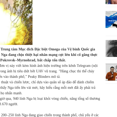
c Trung tâm Mục đích Đặc biệt Omega của Vệ binh Quốc gia
 Nga đang chịu thiệt hại nhân mạng cực lớn khi cố gắng thực
 Pokrovsk–Myrnohrad, bất chấp tổn thất.
đơn vị này viết kèm hình ảnh hiện trường trên kênh Telegram (nội
ong ảnh bị tiêu diệt bởi UAV vũ trang. “Hàng chục thi thể cháy
iến vào thành phố,” Peaky Blinders mô tả.
 thuật và chiến lược, chỉ dựa vào quân số áp đảo để đánh chiếm
thấy Nga tiến lên vài mét, hãy hiểu rằng mỗi mét đất ấy phải trả
” họ nhấn mạnh.
iờ qua, 940 lính Nga bị loại khỏi vòng chiến, nâng tổng số thương
3.670 người.
 200–250 lính Nga đang giao chiến trong thành phố, chủ yếu ở các