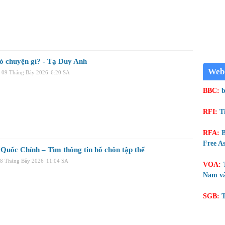
ó chuyện gì? - Tạ Duy Anh
Web
 09 Tháng Bảy 2026
6:20 SA
BBC:
b
RFI:
T
RFA:
B
Free As
Quốc Chính – Tìm thông tin hố chôn tập thể
08 Tháng Bảy 2026
11:04 SA
VOA:
Nam và
SGB:
T