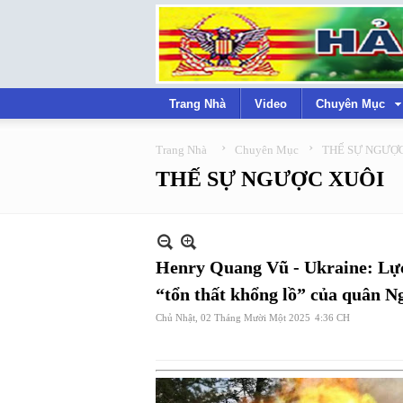
Trang Nhà
Video
Chuyên Mục
›
›
Trang Nhà
Chuyên Mục
THẾ SỰ NGƯỢ
THẾ SỰ NGƯỢC XUÔI
Henry Quang Vũ - Ukraine: Lực
“tổn thất khổng lồ” của quân N
Chủ Nhật, 02 Tháng Mười Một 2025
4:36 CH