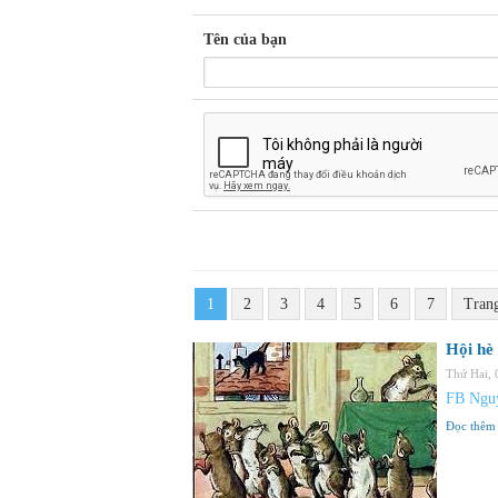
Tên của bạn
1
2
3
4
5
6
7
Tran
Hội hè
Thứ Hai,
FB Ngu
Đọc thêm