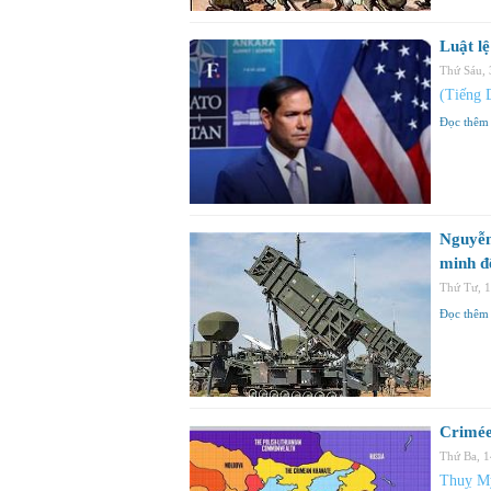
Luật l
Thứ Sáu,
(Tiếng 
Đọc thêm
Nguyễn 
minh đ
Thứ Tư, 
Đọc thêm
Crimée
Thứ Ba, 
Thuỵ My