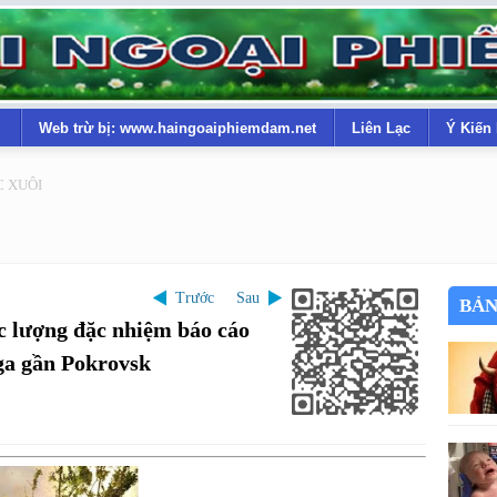
Web trừ bị: www.haingoaiphiemdam.net
Liên Lạc
Ý Kiến
C XUÔI
Trước
Sau
BẢN
 lượng đặc nhiệm báo cáo
ga gần Pokrovsk