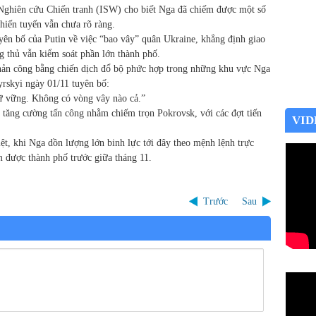
Nghiên cứu Chiến tranh (ISW) cho biết Nga đã chiếm được một số
chiến tuyến vẫn chưa rõ ràng.
ên bố của Putin về việc “bao vây” quân Ukraine, khẳng định giao
ng thủ vẫn kiểm soát phần lớn thành phố.
hản công bằng chiến dịch đổ bộ phức hợp trong những khu vực Nga
yrskyi ngày 01/11 tuyên bố:
ữ vững. Không có vòng vây nào cả.”
tăng cường tấn công nhằm chiếm trọn Pokrovsk, với các đợt tiến
VID
iệt, khi Nga dồn lượng lớn binh lực tới đây theo mệnh lệnh trực
m được thành phố trước giữa tháng 11.
Trước
Sau