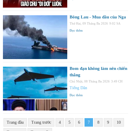
Bông Lau - Mua dầu của Nga
Thứ Hai, 09 Tháng Ba 2026
9:02 SA
Đọc thêm
Bom đạn không làm nên chiến
thắng
Chủ Nhật, 08 Tháng Ba 2026
3:49 CH
Tiếng Dân
Đọc thêm
Trang đầu
Trang trước
4
5
6
7
8
9
10