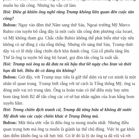
muốn họ tấn công. Nhưng họ vẫn cứ làm.
Hỏi: Điều gì khiến ông nghĩ rằng Trump không liên quan đến cuộc tấn
công?
Bolton:
Ngay vào đêm thứ Năm sang thứ Sáu, Ngoại trưởng Mỹ Marco
Rubio còn tuyên bố rằng đây là một cuộc tấn công đơn phương của Israel,
và Mỹ không tham gia. Chắc chắn Rubio không thể phát biểu như vậy nếu
không có sự đồng ý của tổng thống. Nhưng rồi sáng thứ Sáu, Trump thức
dậy và có lẽ thấy rằng chiến dịch khá thành công. Giá cổ phiếu tăng lên.
Thế là ông ta tuyên bố ủng hộ Israel, gọi đòn tấn công là xuất sắc.
Hỏi: Trump nói ông ta đã đưa ra tối hậu thư 60 ngày cho Iran và thời
hạn đã hết. Điều đó có đáng tin không?
Bolton:
Giờ đây, với Trump mục tiêu là giữ thể diện và tự coi mình là một
nhân tố quan trọng. Trump biết rằng với tư cách là Tổng thống Mỹ, ông ta
đóng một vai trò trung tâm. Ông ta hoàn toàn có thể điều máy bay ném
bom tàng hình B2 để tấn công các cơ sở hạt nhân ngầm của Iran bằng bom
xuyên hầm.
Hỏi: Trong chiến dịch tranh cử, Trump đã từng hứa sẽ không để nước
Mỹ dính vào các cuộc chiến khác ở Trung Đông mà.
Bolton:
Một thỏa ước vẫn là điều ông ta mong muốn nhất. Nhưng điều
quan trọng hơn mà ông ta muốn là giành lại thế chủ động. Việc bị gạt khỏi
tâm điểm khiến ông ta rất bực bội. Có lẽ đó là lý do ông ta đã vội vã rời