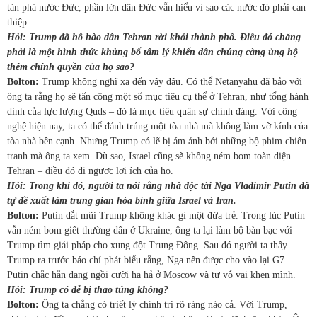
tàn phá nước Đức, phần lớn dân Đức vẫn hiểu vì sao các nước đó phải can
thiệp.
Hỏi: Trump đã hô hào dân Tehran rời khỏi thành phố. Điều đó chẳng
phải là một hình thức khủng bố tâm lý khiến dân chúng càng ủng hộ
thêm chính quyền của họ sao?
Bolton:
Trump không nghĩ xa đến vậy đâu. Có thể Netanyahu đã bảo với
ông ta rằng họ sẽ tấn công một số mục tiêu cụ thể ở Tehran, như tổng hành
dinh của lực lượng Quds – đó là mục tiêu quân sự chính đáng. Với công
nghệ hiện nay, ta có thể đánh trúng một tòa nhà mà không làm vỡ kính của
tòa nhà bên cạnh. Nhưng Trump có lẽ bị ám ảnh bởi những bộ phim chiến
tranh mà ông ta xem. Dù sao, Israel cũng sẽ không ném bom toàn diện
Tehran – điều đó đi ngược lợi ích của họ.
Hỏi: Trong khi đó, người ta nói rằng nhà độc tài Nga Vladimir Putin đã
tự đề xuất làm trung gian hòa bình giữa Israel và Iran.
Bolton:
Putin dắt mũi Trump không khác gì một đứa trẻ. Trong lúc Putin
vẫn ném bom giết thường dân ở Ukraine, ông ta lại làm bộ bàn bạc với
Trump tìm giải pháp cho xung đột Trung Đông. Sau đó người ta thấy
Trump ra trước báo chí phát biểu rằng, Nga nên được cho vào lại G7.
Putin chắc hẳn đang ngồi cười ha hả ở Moscow và tự vỗ vai khen mình.
Hỏi: Trump có dễ bị thao túng không?
Bolton:
Ông ta chẳng có triết lý chính trị rõ ràng nào cả. Với Trump,