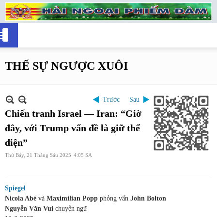
THẾ SỰ NGƯỢC XUÔI
Trước
Sau
Chiến tranh Israel — Iran: “Giờ
đây, với Trump vấn đề là giữ thể
diện”
Thứ Bảy, 21 Tháng Sáu 2025
4:05 SA
Spiegel
Nicola Abé
và
Maximilian
Popp
phỏng vấn
John Bolton
Nguyễn Văn Vui
chuyển ngữ