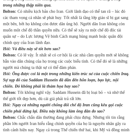
trong những thập niên qua.
Bolton:
Có nhiều kịch bản cho Iran. Giới lãnh đạo có thể tan rã – lúc đó
các tham vọng cá nhân sẽ phát huy. Tốt nhất là tầng lớp giáo sĩ bị gạt sang
một bên, bởi họ không còn được dân ủng hộ. Người dân Iran không còn
muốn một chế độ thần quyền nữa. Có thể sẽ xảy ra một chế độ độc tài
quân sự – do Lực lượng Vệ binh Cách mạng hùng mạnh hoặc quân đội
chính quy của Iran lãnh đạo.
Hỏi: Và điều này sẽ tốt hơn sao?
Bolton:
Có lẽ vậy. Ít nhất sẽ có cơ hội là các nhà cầm quyền mới sẽ không
bắn vào dân chúng của họ trong các cuộc biểu tình. Có thể đó sẽ là những
người mà chúng ta thật sự có thể đàm phán.
Hỏi: Ông được coi là một trong những kiến trúc sư của cuộc chiến Iraq.
Sự sụp đổ của Saddam Hussein đã dẫn đến hỗn loạn, bạo lực, nội
chiến. Đó không phải là thảm họa hay sao?
Bolton:
Tôi không nghĩ vậy. Saddam Hussein đã bị loại bỏ – và nhờ thế
thế giới tốt đẹp hơn, dù cái giá phải trả rất lớn.
Hỏi: Ngay cả những người chống đối chế độ Iran cũng kêu gọi cuộc
chiến phải dừng lại. Điều này không làm ông đắn đo sao?
Bolton:
Chắc chắn dân thường đang phải chịu đựng. Nhưng tôi tin rằng
phần lớn người Iran hiểu rằng chính quyền của họ là nguyên nhân gây ra
tình cảnh hiện nay. Ngay cả trong Thế chiến thứ hai, khi Mỹ và đồng minh