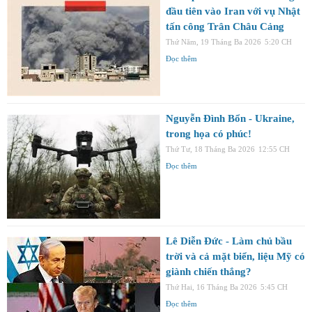
đầu tiên vào Iran với vụ Nhật
tấn công Trân Châu Cảng
Thứ Năm, 19 Tháng Ba 2026
5:20 CH
Đọc thêm
Nguyễn Đình Bổn - Ukraine,
trong họa có phúc!
Thứ Tư, 18 Tháng Ba 2026
12:55 CH
Đọc thêm
Lê Diễn Đức - Làm chủ bầu
trời và cả mặt biển, liệu Mỹ có
giành chiến thắng?
Thứ Hai, 16 Tháng Ba 2026
5:45 CH
Đọc thêm