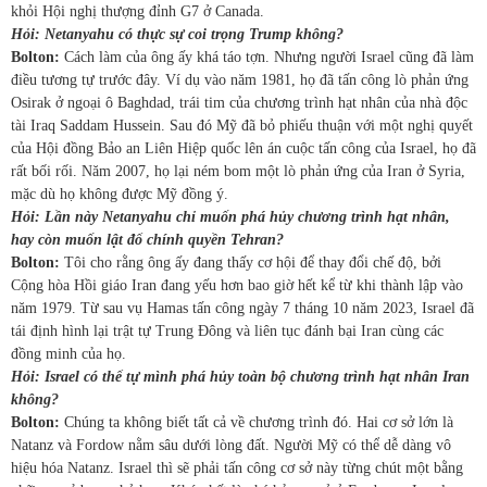
khỏi Hội nghị thượng đỉnh G7 ở Canada.
Hỏi: Netanyahu có thực sự coi trọng Trump không?
Bolton:
Cách làm của ông ấy khá táo tợn. Nhưng người Israel cũng đã làm
điều tương tự trước đây. Ví dụ vào năm 1981, họ đã tấn công lò phản ứng
Osirak ở ngoại ô Baghdad, trái tim của chương trình hạt nhân của nhà độc
tài Iraq Saddam Hussein. Sau đó Mỹ đã bỏ phiếu thuận với một nghị quyết
của Hội đồng Bảo an Liên Hiệp quốc lên án cuộc tấn công của Israel, họ đã
rất bối rối. Năm 2007, họ lại ném bom một lò phản ứng của Iran ở Syria,
mặc dù họ không được Mỹ đồng ý.
Hỏi: Lần này Netanyahu chỉ muốn phá hủy chương trình hạt nhân,
hay còn muốn lật đổ chính quyền Tehran?
Bolton:
Tôi cho rằng ông ấy đang thấy cơ hội để thay đổi chế độ, bởi
Cộng hòa Hồi giáo Iran đang yếu hơn bao giờ hết kể từ khi thành lập vào
năm 1979. Từ sau vụ Hamas tấn công ngày 7 tháng 10 năm 2023, Israel đã
tái định hình lại trật tự Trung Đông và liên tục đánh bại Iran cùng các
đồng minh của họ.
Hỏi: Israel có thể tự mình phá hủy toàn bộ chương trình hạt nhân Iran
không?
Bolton:
Chúng ta không biết tất cả về chương trình đó. Hai cơ sở lớn là
Natanz và Fordow nằm sâu dưới lòng đất. Người Mỹ có thể dễ dàng vô
hiệu hóa Natanz. Israel thì sẽ phải tấn công cơ sở này từng chút một bằng