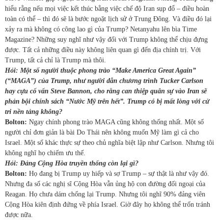
hiểu rằng nếu mọi việc kết thúc bằng việc chế độ Iran sụp đổ – điều hoàn
toàn có thể – thì đó sẽ là bước ngoặt lịch sử ở Trung Đông. Và điều đó lại
xảy ra mà không có công lao gì của Trump? Netanyahu lên bìa Time
Magazine? Những suy nghĩ như vậy đối với Trump không thể chịu đựng
được. Tất cả những điều này không liên quan gì đến địa chính trị. Với
Trump, tất cả chỉ là Trump mà thôi.
Hỏi: Một số người thuộc phong trào “Make America Great Again”
(“MAGA”) của Trump, như người dẫn chương trình Tucker Carlson
hay cựu cố vấn Steve Bannon, cho rằng can thiệp quân sự vào Iran sẽ
phản bội chính sách “Nước Mỹ trên hết”. Trump có bị mất lòng với cử
tri nền tảng không?
Bolton:
Ngay chính phong trào MAGA cũng không thống nhất. Một số
người chỉ đơn giản là bài Do Thái nên không muốn Mỹ làm gì cả cho
Israel. Một số khác thực sự theo chủ nghĩa biệt lập như Carlson. Nhưng tôi
không nghĩ họ chiếm ưu thế.
Hỏi: Đảng Cộng Hòa truyền thống còn lại gì?
Bolton:
Họ đang bị Trump uy hiếp và sợ Trump – sự thật là như vậy đó.
Nhưng đa số các nghị sĩ Cộng Hòa vẫn ủng hộ con đường đối ngoại của
Reagan. Họ chưa dám chống lại Trump. Nhưng tôi nghĩ 90% đảng viên
Cộng Hòa kiên định đứng về phía Israel. Giờ đây họ không thể trốn tránh
được nữa.