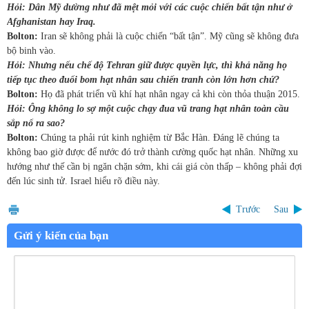
Hỏi: Dân Mỹ dường như đã mệt mỏi với các cuộc chiến bất tận như ở
Afghanistan hay Iraq.
Bolton:
Iran sẽ không phải là cuộc chiến “bất tận”. Mỹ cũng sẽ không đưa
bộ binh vào.
Hỏi: Nhưng nếu chế độ Tehran giữ được quyền lực, thì khả năng họ
tiếp tục theo đuổi bom hạt nhân sau chiến tranh còn lớn hơn chứ?
Bolton:
Họ đã phát triển vũ khí hạt nhân ngay cả khi còn thỏa thuận 2015.
Hỏi: Ông không lo sợ một cuộc chạy đua vũ trang hạt nhân toàn cầu
sắp nổ ra sao?
Bolton:
Chúng ta phải rút kinh nghiệm từ Bắc Hàn. Đáng lẽ chúng ta
không bao giờ được để nước đó trở thành cường quốc hạt nhân. Những xu
hướng như thế cần bị ngăn chặn sớm, khi cái giá còn thấp – không phải đợi
đến lúc sinh tử. Israel hiểu rõ điều này.
Trước
Sau
Gửi ý kiến của bạn