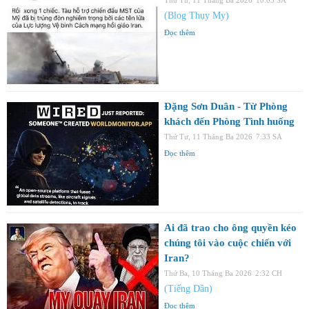
(Blog Thụy My)
Đọc thêm
Đặng Sơn Duân - Từ Phòng
khách đến Phòng Tình huống
Thứ Tư, 11 Tháng Ba 2026
7:33 SA
Đọc thêm
Ai đã trao cho ông quyền kéo
chúng tôi vào cuộc chiến với
Iran?
Thứ Ba, 10 Tháng Ba 2026
2:32 CH
(Tiếng Dân)
Đọc thêm