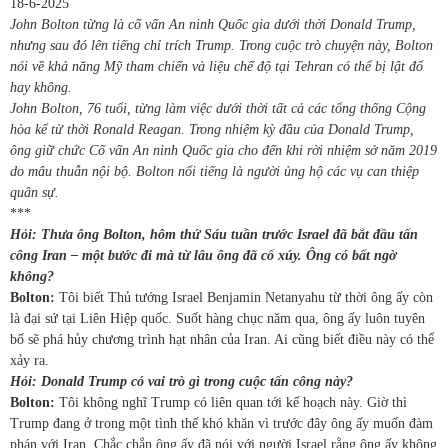
18-6-2025
John Bolton từng là cố vấn An ninh Quốc gia dưới thời Donald Trump,
nhưng sau đó lên tiếng chỉ trích Trump. Trong cuộc trò chuyện này, Bolton
nói về khả năng Mỹ tham chiến và liệu chế độ tại Tehran có thể bị lật đổ
hay không.
John Bolton, 76 tuổi, từng làm việc dưới thời tất cả các tổng thống Cộng
hòa kể từ thời Ronald Reagan. Trong nhiệm kỳ đầu của Donald Trump,
ông giữ chức Cố vấn An ninh Quốc gia cho đến khi rời nhiệm sở năm 2019
do mâu thuẫn nội bộ. Bolton nổi tiếng là người ủng hộ các vụ can thiệp
quân sự.
***
Hỏi: Thưa ông Bolton, hôm thứ Sáu tuần trước Israel đã bắt đầu tấn
công Iran – một bước đi mà từ lâu ông đã cổ xúy. Ông có bất ngờ
không?
Bolton:
Tôi biết Thủ tướng Israel Benjamin Netanyahu từ thời ông ấy còn
là đại sứ tại Liên Hiệp quốc. Suốt hàng chục năm qua, ông ấy luôn tuyên
bố sẽ phá hủy chương trình hạt nhân của Iran. Ai cũng biết điều này có thể
xảy ra.
Hỏi: Donald Trump có vai trò gì trong cuộc tấn công này?
Bolton:
Tôi không nghĩ Trump có liên quan tới kế hoạch này. Giờ thì
Trump đang ở trong một tình thế khó khăn vì trước đây ông ấy muốn đàm
phán với Iran. Chắc chắn ông ấy đã nói với người Israel rằng ông ấy không