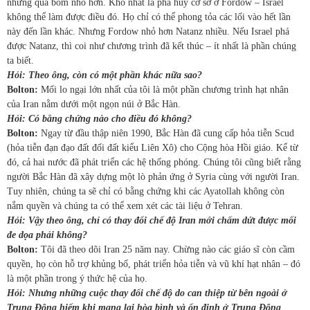
những quả bom nhỏ hơn. Khó nhất là phá hủy cơ sở ở Fordow – Israel
không thể làm được điều đó. Họ chỉ có thể phong tỏa các lối vào hết lần
này đến lần khác. Nhưng Fordow nhỏ hơn Natanz nhiều. Nếu Israel phá
được Natanz, thì coi như chương trình đã kết thúc – ít nhất là phần chúng
ta biết.
Hỏi: Theo ông, còn có một phần khác nữa sao?
Bolton:
Mối lo ngại lớn nhất của tôi là một phần chương trình hạt nhân
của Iran nằm dưới một ngọn núi ở Bắc Hàn.
Hỏi: Có bằng chứng nào cho điều đó không?
Bolton:
Ngay từ đầu thập niên 1990, Bắc Hàn đã cung cấp hỏa tiễn Scud
(hỏa tiễn đạn đạo đất đối đất kiểu Liên Xô) cho Cộng hòa Hồi giáo. Kể từ
đó, cả hai nước đã phát triển các hệ thống phóng. Chúng tôi cũng biết rằng
người Bắc Hàn đã xây dựng một lò phản ứng ở Syria cùng với người Iran.
Tuy nhiên, chúng ta sẽ chỉ có bằng chứng khi các Ayatollah không còn
nắm quyền và chúng ta có thể xem xét các tài liệu ở Tehran.
Hỏi: Vậy theo ông, chỉ có thay đổi chế độ Iran mới chấm dứt được mối
đe dọa phải không?
Bolton:
Tôi đã theo dõi Iran 25 năm nay. Chừng nào các giáo sĩ còn cầm
quyền, họ còn hỗ trợ khủng bố, phát triển hỏa tiễn và vũ khí hạt nhân – đó
là một phần trong ý thức hệ của họ.
Hỏi: Nhưng những cuộc thay đổi chế độ do can thiệp từ bên ngoài ở
Trung Đông hiếm khi mang lại hòa bình và ổn định ở Trung Đông