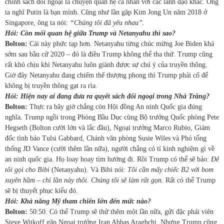
chính sách đối ngoại là chuyện quan hệ cá nhân với các lãnh đạo khác. Ông
ta nghĩ Putin là bạn mình. Cũng như lần gặp Kim Jong Un năm 2018 ở
Singapore, ông ta nói:
“Chúng tôi đã yêu nhau”.
Hỏi: Còn mối quan hệ giữa Trump và Netanyahu thì sao?
Bolton:
Cái này phức tạp hơn. Netanyahu từng chúc mừng Joe Biden khá
sớm sau bầu cử 2020 – đó là điều Trump không thể tha thứ. Trump cũng
rất khó chịu khi Netanyahu luôn giành được sự chú ý của truyền thông.
Giờ đây Netanyahu đang chiếm thế thượng phong thì Trump phải cố để
không bị truyền thông gạt ra rìa.
Hỏi: Hiện nay ai đang đưa ra quyết sách đối ngoại trong Nhà Trắng?
Bolton:
Thực ra bây giờ chẳng còn Hội đồng An ninh Quốc gia đúng
nghĩa. Trump ngồi trong Phòng Bầu Dục cùng Bộ trưởng Quốc phòng Pete
Hegseth (Bolton cười lớn và lắc đầu), Ngoại trưởng Marco Rubio, Giám
đốc tình báo Tulsi Gabbard, Chánh văn phòng Susie Wiles và Phó tổng
thống JD Vance (cười thêm lần nữa), người chẳng có tí kinh nghiệm gì về
an ninh quốc gia. Họ loay hoay tìm hướng đi. Rồi Trump có thể sẽ bảo:
Để
tôi gọi cho Bibi
(Netanyahu). Và Bibi nói:
Tôi cần mấy chiếc B2 với bom
xuyên hầm – chỉ lần này thôi. Chúng tôi sẽ làm rất gọn.
Rất có thể Trump
sẽ bị thuyết phục kiểu đó.
Hỏi: Khả năng Mỹ tham chiến lớn đến mức nào?
Bolton:
50:50. Có thể Trump sẽ thử thêm một lần nữa, gửi đặc phái viên
Steve Witkoff gặp Ngoại trưởng Iran Abbas Araghchi. Nhưng Trump cũng