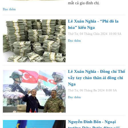
mắt cả gia đình chị.
Đọc thêm
Lê Xuân Nghĩa - “Phi đô la
hóa” kiểu Nga
Thứ Tư, 04 Tháng Chín 2024
10:00 SA
Đọc thêm
Lê Xuân Nghĩa - Đồng chí Thổ
vẫy tay chào thân ái đồng chí
Nga
Thứ Tư, 06 Tháng Ba 2024
8:00 SA
Đọc thêm
Nguyễn Đình Bổn - Ngoại
trưởng Đức: Putin đừng vội