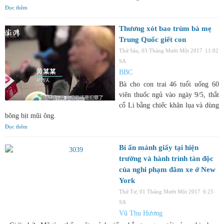
Đọc thêm
Thương xót bao trùm bà mẹ
Trung Quốc giết con
Thứ Sáu, 03 Tháng Mười Một 2017
11:02
SA
BBC
Bà cho con trai 46 tuổi uống 60
viên thuốc ngủ vào ngày 9/5, thắt
cổ Li bằng chiếc khăn lụa và dùng
bông bịt mũi ông.
Đọc thêm
Bí ẩn mảnh giấy tại hiện
trường và hành trình tàn độc
của nghi phạm đâm xe ở New
York
Thứ Tư, 01 Tháng Mười Một 2017
6:25
SA
Vũ Thu Hương