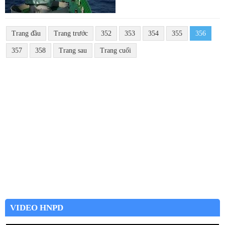
Trang đầu
Trang trước
352
353
354
355
356
357
358
Trang sau
Trang cuối
VIDEO HNPD