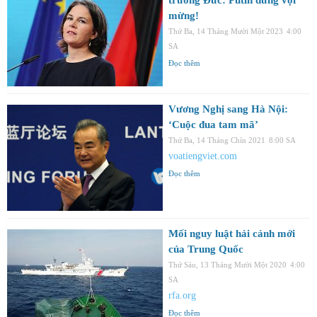
mừng!
Thứ Ba, 14 Tháng Mười Một 2023
4:00
SA
Đọc thêm
Vương Nghị sang Hà Nội:
‘Cuộc đua tam mã’
Thứ Ba, 14 Tháng Chín 2021
8:00 SA
voatiengviet.com
Đọc thêm
Mối nguy luật hải cảnh mới
của Trung Quốc
Thứ Sáu, 13 Tháng Mười Một 2020
4:00
SA
rfa.org
Đọc thêm