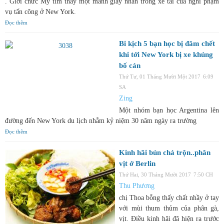
. Giới chức Mỹ tìm thấy một mảnh giấy nhắn trong xe tải của nghi phạm
vụ tấn công ở New York.
Đọc thêm
Bi kịch 5 bạn học bị đâm chết
khi tới New York bị xe khủng
bố cán
Thứ Tư, 01 Tháng Mười Một 2017
6:09
SA
Zing
Một nhóm bạn học Argentina lên
đường đến New York du lịch nhằm kỷ niệm 30 năm ngày ra trường
Đọc thêm
Kinh hãi bún chả trộn..phân
vịt ở Berlin
Thứ Hai, 30 Tháng Mười 2017
7:50 CH
Thu Phương
chị Thoa bỗng thấy chất nhầy ở tay
với mùi thum thủm của phân gà,
vịt. Điều kinh hãi đã hiện ra trước