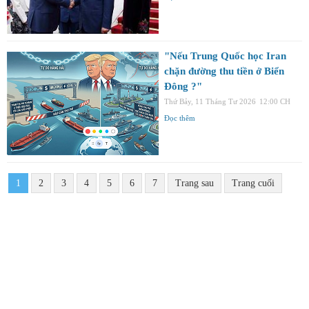
"Nếu Trung Quốc học Iran
chặn đường thu tiền ở Biển
Đông ?"
Thứ Bảy, 11 Tháng Tư 2026
12:00 CH
Đọc thêm
1
2
3
4
5
6
7
Trang sau
Trang cuối