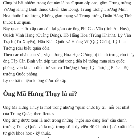
Cùng bị bãi nhiệm trong đợt này là ba sĩ quan cấp cao, gồm Trung tướng
Vương Kháng Bình thuộc Chiến khu Đông, Trung tướng Trương Minh
Hoa thuộc Lực lượng Không gian mạng và Trung tướng Doãn Hồng Tinh
thuộc Lục quân.
Bảy quan chức cấp cao còn lại gồm các ông Phí Cao Vân (tỉnh An Huy),
Quách Vĩnh Hàng (Quảng Đông), Hồ Hằng Hoa (Trùng Khánh), Lý Vân
Trạch (Tứ Xuyên), Hầu Kiến Quốc và Hoàng Vĩ (Quý Châu), Lý Lan
Tường (đại biểu quân đội).
Theo các nhà quan sát, việc tướng Hứa Học Cường bị thanh trừng cho thấy
ông Tập Cận Bình vẫn tiếp tục chú trọng đến hệ thống mua sắm quốc
phòng, vốn là tâm điểm từ sau vụ Thượng tướng Lý Thượng Phúc - Bộ
trưởng Quốc phòng.
Lý do bãi nhiệm không được đề cập.
Ông Mã Hưng Thụy là ai?
Ông Mã Hưng Thụy là một trong những "quan chức kỹ trị" nổi bật nhất
của Trung Quốc, theo Reutes.
Ông từng được xem là một trong những "ngôi sao đang lên" của chính
trường Trung Quốc và là một trong số ít ủy viên Bộ Chính trị có xuất thân
từ giới khoa học - kỹ thuật.