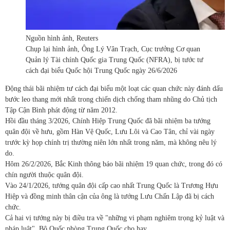
Nguồn hình ảnh,
Reuters
Chụp lại hình ảnh,
Ông Lý Vân Trạch, Cục trưởng Cơ quan
Quản lý Tài chính Quốc gia Trung Quốc (NFRA), bị tước tư
cách đại biểu Quốc hội Trung Quốc ngày 26/6/2026
Động thái bãi nhiệm tư cách đại biểu một loạt các quan chức này đánh dấu
bước leo thang mới nhất trong chiến dịch chống tham nhũng do Chủ tịch
Tập Cận Bình phát động từ năm 2012.
Hồi đầu tháng 3/2026, Chính Hiệp Trung Quốc đã bãi nhiệm ba tướng
quân đội về hưu, gồm Hàn Vệ Quốc, Lưu Lôi và Cao Tân, chỉ vài ngày
trước kỳ họp chính trị thường niên lớn nhất trong năm, mà không nêu lý
do.
Hôm 26/2/2026, Bắc Kinh thông báo bãi nhiệm 19 quan chức, trong đó có
chín người thuộc quân đội.
Vào 24/1/2026, tướng quân đội cấp cao nhất Trung Quốc là Trương Hựu
Hiệp và đồng minh thân cận của ông là tướng Lưu Chấn Lập đã bị cách
chức.
Cả hai vị tướng này bị điều tra về "những vi phạm nghiêm trọng kỷ luật và
pháp luật", Bộ Quốc phòng Trung Quốc cho hay.