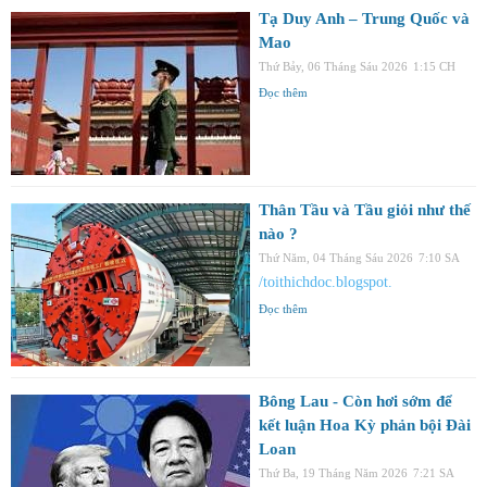
Tạ Duy Anh – Trung Quốc và
Mao
Thứ Bảy, 06 Tháng Sáu 2026
1:15 CH
Đọc thêm
Thân Tầu và Tầu giỏi như thế
nào ?
Thứ Năm, 04 Tháng Sáu 2026
7:10 SA
/toithichdoc.blogspot.
Đọc thêm
Bông Lau - Còn hơi sớm để
kết luận Hoa Kỳ phản bội Đài
Loan
Thứ Ba, 19 Tháng Năm 2026
7:21 SA