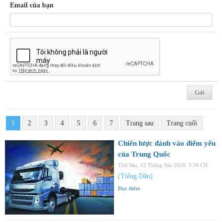
Email của bạn
1
2
3
4
5
6
7
Trang sau
Trang cuối
Chiến lược đánh vào điểm yếu
của Trung Quốc
Thứ Sáu, 12 Tháng Sáu 2026
3:34 CH
(Tiếng Dân)
Đọc thêm