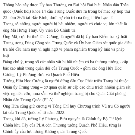
Thông báo này được Ủy ban Thường vụ Đại hội Đại biểu Nhân dân Toàn
quốc (Quốc hội) khóa 14 của Trung Quốc đưa ra trong bế mạc kỳ họp thứ
23 hôm 26/6 tại Bắc Kinh, dưới sự chủ trì của ông Triệu Lạc Tế.
Trong số những người người bị bãi nhiệm, người có chức vụ lớn nhất là
ông Mã Hưng Thụy, Ủy viên Bộ Chính trị.
Ông Mã, cựu Bí thư Tân Cương, là người đã bị Ủy ban Kiểm tra kỷ luật
Trung ương Đảng Cộng sản Trung Quốc và Ủy ban Giám sát quốc gia điều
tra hồi đầu năm nay vì nghi ngờ vi phạm nghiêm trọng kỷ luật và pháp
luật.
Đáng chú ý, trong số các nhân vật bị bãi nhiệm có ba thượng tướng - cấp
bậc cao nhất trong quân đội của Trung Quốc - gồm các ông Hứa Học
Cường, Lý Phượng Bưu và Quách Phổ Hiệu.
Tướng Hứa Học Cường là người đứng đầu Cục Phát triển Trang bị thuộc
Quân ủy Trung ương – cơ quan quân sự cấp cao chịu trách nhiệm giám sát
việc nghiên cứu, mua sắm và thử nghiệm trang bị cho Quân Giải phóng
Nhân dân Trung Quốc (PLA).
Ông Hứa cũng giữ cương vị Tổng Chỉ huy Chương trình Vũ trụ Có người
lái của Trung Quốc kể từ năm 2022.
Trong khi đó, tướng Lý Phượng Bưu nguyên là Chính ủy Bộ Tư lệnh
Chiến khu Tây của PLA còn Thượng tướng Quách Phổ Hiệu, từng là
Chính ủy của lực lượng Không quân Trung Quốc.