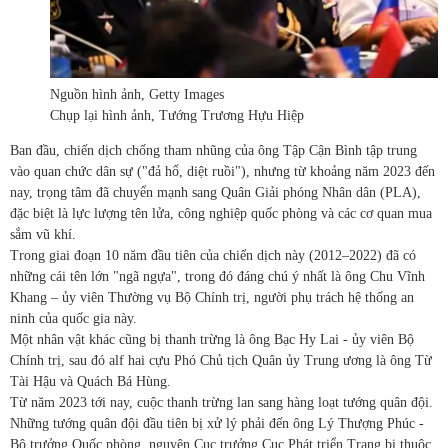
Nguồn hình ảnh,
Getty Images
Chụp lại hình ảnh,
Tướng Trương Hựu Hiệp
Ban đầu, chiến dịch chống tham nhũng của ông Tập Cận Bình tập trung
vào quan chức dân sự ("đả hổ, diệt ruồi"), nhưng từ khoảng năm 2023 đến
nay, trọng tâm đã chuyển mạnh sang Quân Giải phóng Nhân dân (PLA),
đặc biệt là lực lượng tên lửa, công nghiệp quốc phòng và các cơ quan mua
sắm vũ khí.
Trong giai đoạn 10 năm đầu tiên của chiến dịch này (2012–2022) đã có
những cái tên lớn "ngã ngựa", trong đó đáng chú ý nhất là ông Chu Vĩnh
Khang – ủy viên Thường vụ Bộ Chính trị, người phụ trách hệ thống an
ninh của quốc gia này.
Một nhân vật khác cũng bị thanh trừng là ông Bạc Hy Lai - ủy viên Bộ
Chính trị, sau đó alf hai cựu Phó Chủ tịch Quân ủy Trung ương là ông Từ
Tài Hậu và Quách Bá Hùng.
Từ năm 2023 tới nay, cuộc thanh trừng lan sang hàng loạt tướng quân đội.
Những tướng quân đội đầu tiên bị xử lý phải đến ông Lý Thượng Phúc -
Bộ trưởng Quốc phòng, nguyên Cục trưởng Cục Phát triển Trang bị thuộc