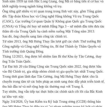
Sinh năm 1959 tại tỉnh Hắc Long Giang, ông Mã có bằng tiến sĩ cơ học và
khởi nghiệp trong ngành hàng không vũ trụ.
Ông từng giữ nhiều vị trí quan trọng trong lĩnh vực này, gồm Tổng giám
đốc Tập đoàn Khoa học và Công nghệ Hàng không Vũ trụ Trung Quốc
(CASC), Cục trưởng Cơ quan Quản lý Không gian Quốc gia Trung Quốc
(CNSA) và Tổng chỉ huy sứ mệnh Hằng Nga 3 – sứ mệnh đầu tiên đưa tàu
thăm dò của Trung Quốc hạ cánh mềm xuống Mặt Trăng năm 2013.
Sau đó, ông chuyển sang làm công tác chính trị.
Từ năm 2013, ông Mã Hưng Thụy lần lượt giữ các chức Thứ trưởng Bộ
Công nghiệp và Công nghệ Thông tin, Bí thư Thành ủy Thâm Quyến và
Tỉnh trưởng tỉnh Quảng Đông.
Tháng 12/2021, ông được bổ nhiệm làm Bí thư Khu ủy Tân Cương, thay
ông Trần Toàn Quốc.
Tại Đại hội 20 của Đảng Cộng sản Trung Quốc năm 2022, ông được bầu
vào Bộ Chính trị, gia nhập nhóm chính trị gia quyền lực nhất Trung Quốc.
Trong thời gian lãnh đạo Tân Cương, ông Mã Hưng Thụy được cho là
chuyển trọng tâm từ các biện pháp an ninh sang thúc đẩy phát triển kinh tế,
thu hút đầu tư và mở rộng hợp tác thương mại với Trung Á.
Tuy nhiên, ông vẫn tiếp tục thực hiện các chính sách cốt lõi của Bắc Kinh
tại khu vực này.
Ngày 3/4/2026, Ủy ban Kiểm tra Kỷ luật Trung ương (CCDI) thông báo
ông Mã Hưng Thụy bị điều tra vì "vi phạm nghiêm trọng kỷ luật và pháp