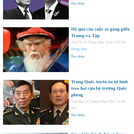
Đọc thêm
Hệ quả của cuộc so găng giữa
Trump và Tập
Thứ Tư, 13 Tháng Năm 2026
4:55 SA
tieng dan
Đọc thêm
Trung Quốc tuyên án tử hình
treo hai cựu bộ trưởng Quốc
phòng
Thứ Năm, 07 Tháng Năm 2026
11:36
SA
Đọc thêm