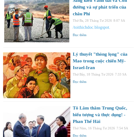
Sáng kiến ​​Vành đai và Con
đường và sự phát triển của
châu Phi
Thứ Ba, 28 Tháng Tư 2026
8:07 SA
/toithichdoc.blogspot.
Đọc thêm
Lý thuyết "thòng lọng" của
Mao trong cuộc chiến Mỹ-
Israel-Iran
Thứ Bảy, 18 Tháng Tư 2026
7:33 SA
Đọc thêm
Tô Lâm thăm Trung Quốc,
biểu tượng và thực dụng! -
Phan Thế Hải
Thứ Năm, 16 Tháng Tư 2026
7:54 SA
Đọc thêm