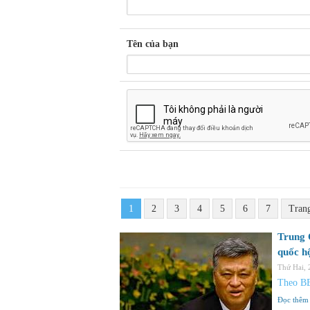
Tên của bạn
1
2
3
4
5
6
7
Tran
Trung Q
quốc h
Thứ Hai,
Theo B
Đọc thêm