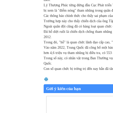
Lý Thượng Phúc từng đứng đầu Cục Phát triển T
bị xem là "điểm nóng" tham nhũng trong quân đ
Các thông báo chính thức cho thấy sai phạm của
Trường hợp này cho thấy chiến dịch của ông Tập 
Ngoài quân đội cũng đã có hàng loạt quan chức c
Đả hổ diệt ruồi là chiến dịch chống tham nhũn
2012.
Trong đó, "hổ" là quan chức lãnh đạo cấp cao, "
Vào năm 2022, Trung Quốc đã công bố một báo c
hơn 4,6 triệu vụ tham nhũng bị điều tra, có 553
Trong số này, có nhân vật trong Ban Thường vụ
Quốc.
Con số quan chức bị trừng trị đến nay hẳn đã tă
Gửi ý kiến của bạn