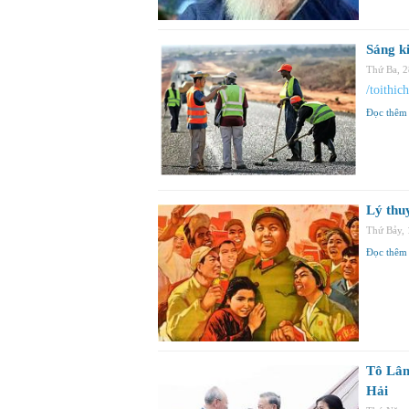
Sáng ki
Thứ Ba, 
/toithic
Đọc thêm
Lý thu
Thứ Bảy,
Đọc thêm
Tô Lâm
Hải