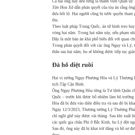
Cả hai ông này đều từng là thành viên Quân ủy
Tân Hoa Xã
dẫn phán quyết của tòa án rằng ông 
đưa hối lộ. Hai người cũng bị tước quyền tham gi
thu.
Theo luật pháp Trung Quốc, án tử hình treo hay
vòng hai năm. Trong hai năm này, nếu phạm nhâ
Đây là một bản án khá phổ biến đối với quan c
Trong phán quyết đối với các ông Ngụy và Lý, t
thân sau hai năm, họ sẽ không được tiếp tục giả
Đả hổ diệt ruồi
Hai vị tướng Ngụy Phượng Hòa và Lý Thượng Phú
tịch Tập Cận Bình.
Ông Ngụy Phượng Hòa từng là Tư lệnh Quân chủ
Quốc – trước khi được bổ nhiệm làm bộ trưởng
Hòa đã bị đưa vào diện điều tra và sau đó bị kh
Ngày 12/3/2023, Thượng tướng Lý Thượng Phúc
chỉ ngồi ghế này được vài tháng. Sau khi xuất h
các quốc gia châu Phi ở Bắc Kinh, họ Lý đột ng
Sau đó, ông này đã bị khai trừ đảng và hồ sơ đư
theo.