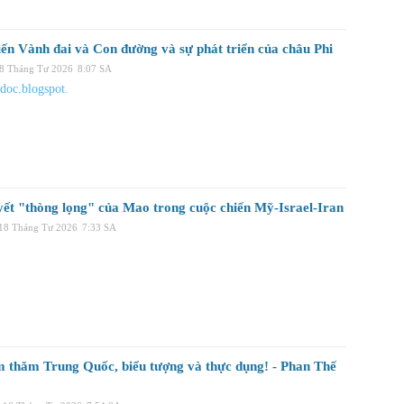
ến ​​Vành đai và Con đường và sự phát triển của châu Phi
28 Tháng Tư 2026
8:07 SA
hdoc.blogspot.
yết "thòng lọng" của Mao trong cuộc chiến Mỹ-Israel-Iran
 18 Tháng Tư 2026
7:33 SA
 thăm Trung Quốc, biểu tượng và thực dụng! - Phan Thế