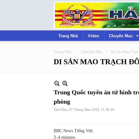
Trang Nhà
Video
Chuyên Mục
›
›
Trang Nhà
Chuyên Mục
Di sản Mao Trạ
DI SẢN MAO TRẠCH Đ
Trung Quốc tuyên án tử hình tr
phòng
Thứ Năm, 07 Tháng Năm 2026
11:36 SA
BBC News Tiếng Việt
3–4 minutes