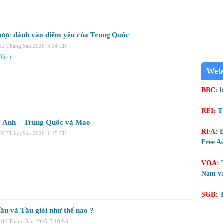
lược đánh vào điểm yếu của Trung Quốc
 12 Tháng Sáu 2026
3:34 CH
Dân)
Web
BBC:
b
RFI:
T
 Anh – Trung Quốc và Mao
RFA:
B
 06 Tháng Sáu 2026
1:15 CH
Free As
VOA:
Nam và
SGB:
T
ầu và Tầu giỏi như thế nào ?
 04 Tháng Sáu 2026
7:10 SA