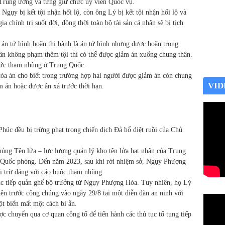
 Trung ương và từng giữ chức ủy viên Quốc vụ.
Ngụy bị kết tội nhận hối lộ, còn ông Lý bị kết tội nhận hối lộ và
a chính trị suốt đời, đồng thời toàn bộ tài sản cá nhân sẽ bị tịch
 án tử hình hoãn thi hành là án tử hình nhưng được hoãn trong
n không phạm thêm tội thì có thể được giảm án xuống chung thân.
hức tham nhũng ở Trung Quốc.
òa án cho biết trong trường hợp hai người được giảm án còn chung
VID
m án hoặc được ân xá trước thời hạn.
c đều bị trừng phạt trong chiến dịch Đả hổ diệt ruồi của Chủ
ng Tên lửa – lực lượng quản lý kho tên lửa hạt nhân của Trung
 Quốc phòng. Đến năm 2023, sau khi rời nhiệm sở, Ngụy Phượng
ai trừ đảng với cáo buộc tham nhũng.
 tiếp quản ghế bộ trưởng từ Ngụy Phượng Hòa. Tuy nhiên, họ Lý
iện trước công chúng vào ngày 29/8 tại một diễn đàn an ninh với
ột biến mất một cách bí ẩn.
ợc chuyển qua cơ quan công tố để tiến hành các thủ tục tố tụng tiếp