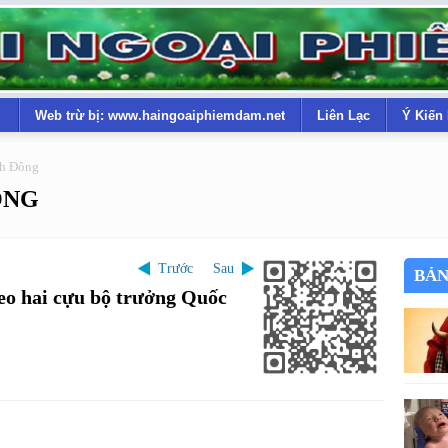
Web trừ bị: www.haingoaiphiemdam.net
Liên Lạc
Ý Kiến
ch Đông
ÔNG
Trước
Sau
BẢN
eo hai cựu bộ trưởng Quốc