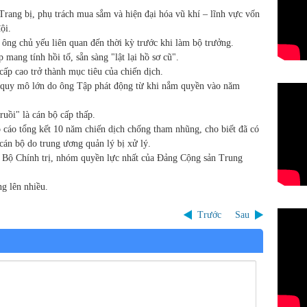
rang bị, phụ trách mua sắm và hiện đại hóa vũ khí – lĩnh vực vốn
ội.
 ông chủ yếu liên quan đến thời kỳ trước khi làm bộ trưởng.
mang tính hồi tố, sẵn sàng "lật lại hồ sơ cũ".
ấp cao trở thành mục tiêu của chiến dịch.
g quy mô lớn do ông Tập phát động từ khi nắm quyền vào năm
ruồi" là cán bộ cấp thấp.
áo tổng kết 10 năm chiến dịch chống tham nhũng, cho biết đã có
 cán bộ do trung ương quản lý bị xử lý.
 Bộ Chính trị, nhóm quyền lực nhất của Đảng Cộng sản Trung
ng lên nhiều.
Trước
Sau