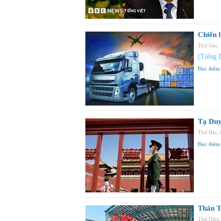
Chiến 
Thứ Sáu,
(Tiếng 
Đọc thêm
Tạ Duy
Thứ Bảy,
Đọc thêm
Thân T
Thứ Năm,