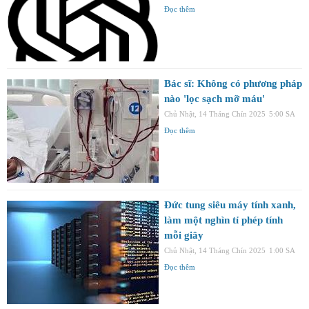
Đọc thêm
Bác sĩ: Không có phương pháp
nào 'lọc sạch mỡ máu'
Chủ Nhật, 14 Tháng Chín 2025
5:00 SA
Đọc thêm
Đức tung siêu máy tính xanh,
làm một nghìn tỉ phép tính
mỗi giây
Chủ Nhật, 14 Tháng Chín 2025
1:00 SA
Đọc thêm