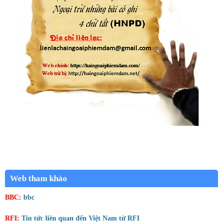
Web tham khảo
BBC:
bbc
RFI:
Tin tức liên quan đến Việt Nam từ RFI