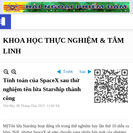
KHOA HỌC THỰC NGHIỆM & TÂM
LINH
Trước
Sau
Tính toán của SpaceX sau thử
nghiệm tên lửa Starship thành
công
Thứ Bảy, 06 Tháng Chín 2025
11:00 SA
Mỹ
Tên lửa Starship hoạt động tốt trong thử nghiệm bay lần thứ 10 diễn ra
hôm 26/8, nhưng SpaceX sẽ sớm chuyển sang phiên bản mới của phương