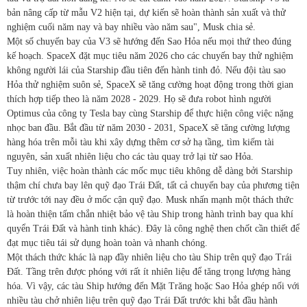
bản nâng cấp từ mẫu V2 hiện tại, dự kiến sẽ hoàn thành sản xuất và thử
nghiệm cuối năm nay và bay nhiều vào năm sau", Musk chia sẻ.
Một số chuyến bay của V3 sẽ hướng đến Sao Hỏa nếu mọi thứ theo đúng
kế hoạch. SpaceX đặt mục tiêu năm 2026 cho các chuyến bay thử nghiệm
không người lái của Starship đầu tiên đến hành tinh đỏ. Nếu đội tàu sao
Hỏa thử nghiệm suôn sẻ, SpaceX sẽ tăng cường hoạt động trong thời gian
thích hợp tiếp theo là năm 2028 - 2029. Họ sẽ đưa robot hình người
Optimus của công ty Tesla bay cùng Starship để thực hiện công việc nặng
nhọc ban đầu. Bắt đầu từ năm 2030 - 2031, SpaceX sẽ tăng cường lượng
hàng hóa trên mỗi tàu khi xây dựng thêm cơ sở hạ tầng, tìm kiếm tài
nguyên, sản xuất nhiên liệu cho các tàu quay trở lại từ sao Hỏa.
Tuy nhiên, việc hoàn thành các mốc mục tiêu không dễ dàng bởi Starship
thậm chí chưa bay lên quỹ đạo Trái Đất, tất cả chuyến bay của phương tiện
từ trước tới nay đều ở mốc cận quỹ đạo. Musk nhấn mạnh một thách thức
là hoàn thiện tấm chắn nhiệt bảo vệ tàu Ship trong hành trình bay qua khí
quyển Trái Đất và hành tinh khác). Đây là công nghệ then chốt cần thiết để
đạt mục tiêu tái sử dụng hoàn toàn và nhanh chóng.
Một thách thức khác là nạp đầy nhiên liệu cho tàu Ship trên quỹ đạo Trái
Đất. Tầng trên được phóng với rất ít nhiên liệu để tăng trọng lượng hàng
hóa. Vì vậy, các tàu Ship hướng đến Mặt Trăng hoặc Sao Hỏa ghép nối với
nhiều tàu chở nhiên liệu trên quỹ đạo Trái Đất trước khi bắt đầu hành