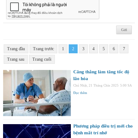
Trang đầu
Trang trước
1
2
3
4
5
6
7
Trang sau
Trang cuối
Căng thẳng làm tăng tốc độ
lão hóa
Chủ Nhật, 21 Tháng Chín 2025
5:00 SA
Đọc thêm
Phương pháp điều trị mới cho
bệnh mất trí nhớ