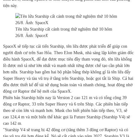
tiện này.
Tên lửa Starship cất cánh trong thử nghiệm thứ 10 hôm
26/8. Ảnh:
SpaceX
SpaceX sẽ tiếp tục cải tiến Starship, tên lửa được phát triển để giúp con
người định cư trên Sao Hỏa. Theo Elon Musk, nhà sáng lập kiêm giám đốc
điều hành SpaceX, để đạt được mục tiêu đầy tham vọng đó, tên lửa khổng
lồ được mô tả như lớn nhất và mạnh nhất từng được chế tạo cần phải lớn
hơn nữa. Starship bao gồm hai bộ phận bằng thép không gỉ là tên lửa đẩy
Super Heavy và tàu vũ trụ ở tầng trên Starship, hoặc gọi tắt là Ship. Cả hai
đều được thiết kế để tái sử dụng hoàn toàn và nhanh chóng, hoạt động nhờ
động cơ Raptor thế hệ mới của SpaceX.
Phiên bản Starship hiện nay là Version 2 cao 121 m và có tổng cộng 39
động cơ Raptor, 33 trên Super Heavy và 6 trên Ship. Các phiên bản tiếp
theo sẽ còn lớn và mạnh hơn. Musk cho biết phiên bản tiếp theo, V3, sẽ
cao 124,4 m và một biến thể khác gọi là Future Starship (Starship V4) sẽ
cao 142 m.
"Starship V4 sẽ trang bị 42 động cơ (tăng thêm 3 động cơ Raptor) và có
tàu vũ trụ dài hơn đáng kể. Nó sẽ cất cánh vào năm 2027. Starship V3 là