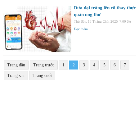
Đưa đại tràng lên cổ thay thực
quản ung thư
Thứ Bảy, 13 Tháng Chín 2025
7:00 SA
Đọc thêm
Trang đầu
Trang trước
1
2
3
4
5
6
7
Trang sau
Trang cuối