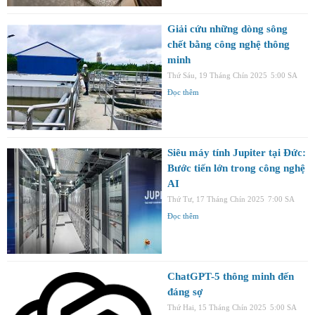
Giải cứu những dòng sông
chết bằng công nghệ thông
minh
Thứ Sáu, 19 Tháng Chín 2025
5:00 SA
Đọc thêm
Siêu máy tính Jupiter tại Đức:
Bước tiến lớn trong công nghệ
AI
Thứ Tư, 17 Tháng Chín 2025
7:00 SA
Đọc thêm
ChatGPT-5 thông minh đến
đáng sợ
Thứ Hai, 15 Tháng Chín 2025
5:00 SA