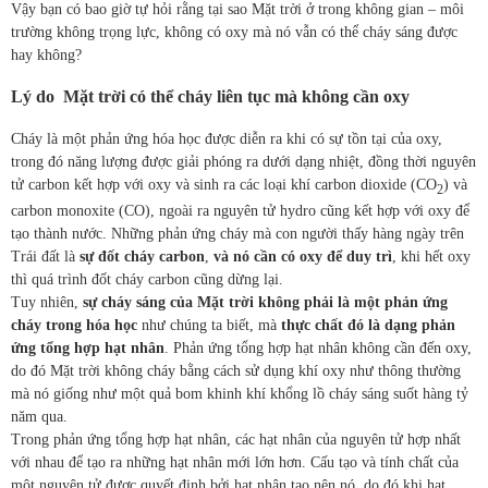
Vậy bạn có bao giờ tự hỏi rằng tại sao Mặt trời ở trong không gian – môi
trường không trọng lực, không có oxy mà nó vẫn có thể cháy sáng được
hay không?
Lý do Mặt trời có thể cháy liên tục mà không cần oxy
Cháy là một phản ứng hóa học được diễn ra khi có sự tồn tại của oxy,
trong đó năng lượng được giải phóng ra dưới dạng nhiệt, đồng thời nguyên
tử carbon kết hợp với oxy và sinh ra các loại khí carbon dioxide (CO
) và
2
carbon monoxite (CO), ngoài ra nguyên tử hydro cũng kết hợp với oxy để
tạo thành nước. Những phản ứng cháy mà con người thấy hàng ngày trên
Trái đất là
sự đốt cháy carbon
,
và nó cần có oxy để duy trì
, khi hết oxy
thì quá trình đốt cháy carbon cũng dừng lại.
Tuy nhiên,
sự cháy sáng của Mặt trời không phải là một phản ứng
cháy trong hóa học
như chúng ta biết, mà
thực chất đó là dạng phản
ứng tổng hợp hạt nhân
. Phản ứng tổng hợp hạt nhân không cần đến oxy,
do đó Mặt trời không cháy bằng cách sử dụng khí oxy như thông thường
mà nó giống như một quả bom khinh khí khổng lồ cháy sáng suốt hàng tỷ
năm qua.
Trong phản ứng tổng hợp hạt nhân, các hạt nhân của nguyên tử hợp nhất
với nhau để tạo ra những hạt nhân mới lớn hơn. Cấu tạo và tính chất của
một nguyên tử được quyết định bởi hạt nhân tạo nên nó, do đó khi hạt