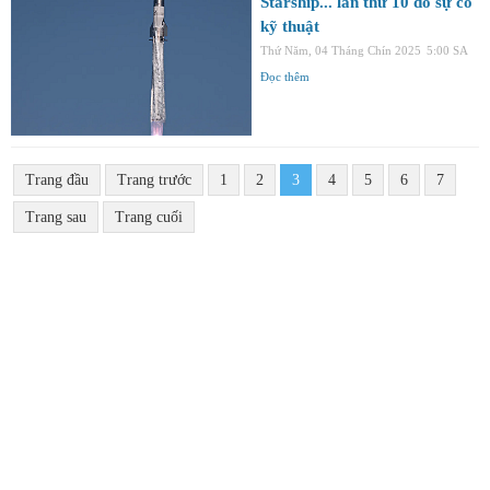
Starship... lần thứ 10 do sự cố
kỹ thuật
Thứ Năm, 04 Tháng Chín 2025
5:00 SA
Đọc thêm
Trang đầu
Trang trước
1
2
3
4
5
6
7
Trang sau
Trang cuối