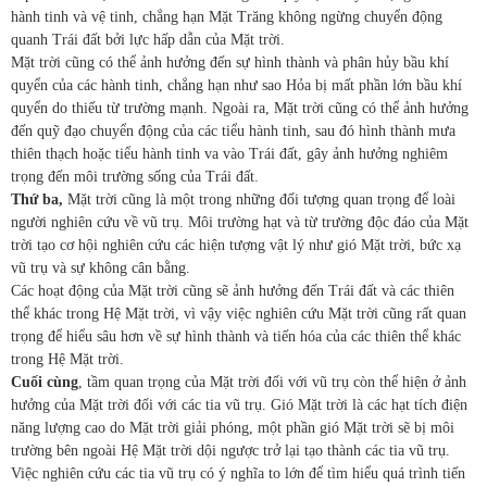
hành tinh và vệ tinh, chẳng hạn Mặt Trăng không ngừng chuyển động
quanh Trái đất bởi lực hấp dẫn của Mặt trời.
Mặt trời cũng có thể ảnh hưởng đến sự hình thành và phân hủy bầu khí
quyển của các hành tinh, chẳng hạn như sao Hỏa bị mất phần lớn bầu khí
quyển do thiếu từ trường mạnh. Ngoài ra, Mặt trời cũng có thể ảnh hưởng
đến quỹ đạo chuyển động của các tiểu hành tinh, sau đó hình thành mưa
thiên thạch hoặc tiểu hành tinh va vào Trái đất, gây ảnh hưởng nghiêm
trọng đến môi trường sống của Trái đất.
Thứ ba,
Mặt trời cũng là một trong những đối tượng quan trọng để loài
người nghiên cứu về vũ trụ. Môi trường hạt và từ trường độc đáo của Mặt
trời tạo cơ hội nghiên cứu các hiện tượng vật lý như gió Mặt trời, bức xạ
vũ trụ và sự không cân bằng.
Các hoạt động của Mặt trời cũng sẽ ảnh hưởng đến Trái đất và các thiên
thể khác trong Hệ Mặt trời, vì vậy việc nghiên cứu Mặt trời cũng rất quan
trọng để hiểu sâu hơn về sự hình thành và tiến hóa của các thiên thể khác
trong Hệ Mặt trời.
Cuối cùng
, tầm quan trọng của Mặt trời đối với vũ trụ còn thể hiện ở ảnh
hưởng của Mặt trời đối với các tia vũ trụ. Gió Mặt trời là các hạt tích điện
năng lượng cao do Mặt trời giải phóng, một phần gió Mặt trời sẽ bị môi
trường bên ngoài Hệ Mặt trời dội ngược trở lại tạo thành các tia vũ trụ.
Việc nghiên cứu các tia vũ trụ có ý nghĩa to lớn để tìm hiểu quá trình tiến