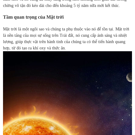
chừng vô tận đó kéo dài cho đến khoảng 5 tỷ năm nữa mới kết thúc.
Tầm quan trọng của Mặt trời
Mặt trời là một ngôi sao và chúng ta phụ thuộc vào nó để tồn tại. Mặt trời
là nền tảng của mọi sự sống trên Trái đất, nó cung cấp ánh sáng và nhiệt
lượng, giúp thực vật trên hành tinh của chúng ta có thể tiến hành quang
hợp, từ đó tạo ra khí oxy và thức ăn.