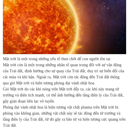
Mặt trời là một trong những yếu tố then chốt để con người tồn tại.
Mặt trời còn là một trong những nhân tố quan trọng đối với sự vận động
của Trái đất, định hướng cho sự quay của Trái đất, duy trì sự biến đổi của
các mùa và khí hậu. Ngoài ra, Mặt trời còn tác động đến Trái đất thông
qua gió Mặt trời và hiện tượng phóng đại vành nhật hoa.
Gió Mặt trời do các khí nóng trên Mặt trời đẩy ra, các khí này mang từ
trường và điện tích mạnh, có thể ảnh hưởng đến tầng điện ly của Trái đất,
gây gián đoạn liên lạc vô tuyến.
Phóng đại vành nhật hoa là hiện tượng vật chất plasma trên Mặt trời bị
phóng vào không gian, những vật chất này sẽ tác động đến từ trường và
tầng điện ly của Trái đất, từ đó gây ra bão từ và hiện tượng cực quang trên
Trái đất.