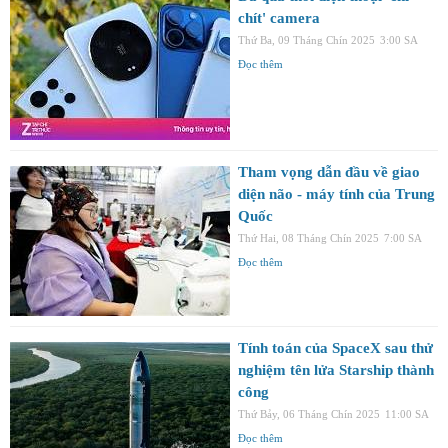
chít' camera
Thứ Ba, 09 Tháng Chín 2025
3:00 SA
Đọc thêm
Tham vọng dẫn đầu về giao
diện não - máy tính của Trung
Quốc
Thứ Hai, 08 Tháng Chín 2025
7:00 SA
Đọc thêm
Tính toán của SpaceX sau thử
nghiệm tên lửa Starship thành
công
Thứ Bảy, 06 Tháng Chín 2025
11:00 SA
Đọc thêm