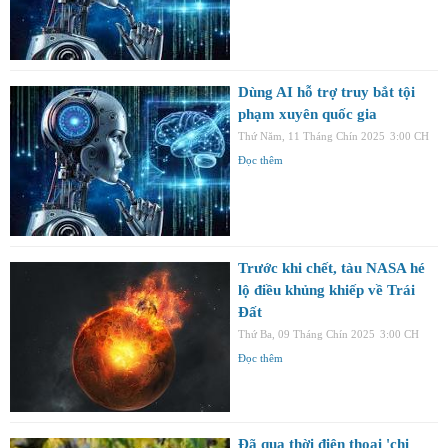
Dùng AI hỗ trợ truy bắt tội
phạm xuyên quốc gia
Thứ Năm, 11 Tháng Chín 2025
3:00 CH
Đọc thêm
Trước khi chết, tàu NASA hé
lộ điều khủng khiếp về Trái
Đất
Thứ Ba, 09 Tháng Chín 2025
3:00 CH
Đọc thêm
Đã qua thời điện thoại 'chi