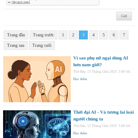
Trang đầu
Trang trước
1
2
3
4
5
6
7
Trang sau
Trang cuối
Vì sao phụ nữ ngại dùng AI
hơn nam giới?
Thứ Bảy, 13 Tháng Chín 2025
3:00 SA
Đọc thêm
Thời đại AI - Và tương lai loài
người chúng ta
Thứ Sáu, 12 Tháng Chín 2025
5:00 SA
Đọc thêm