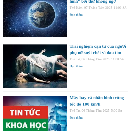
hình" bởi thứ không ngờ
Thứ Năm, 07 Tháng Tám 2025
11:00 SA
Đọc thêm
Trải nghiệm cận tử của người
phụ nữ suýt chết vì đau tim
Thứ Tư, 06 Tháng Tám 2025
11:00 SA
Đọc thêm
Máy bay cá nhân hình trứng
tốc độ 100 km/h
Thứ Tư, 06 Tháng Tám 2025
5:00 SA
Đọc thêm