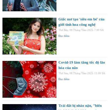
Giấc mơ tạo 'siêu em bé' của
giới tinh hoa công nghệ
Thứ Bảy, 09 Tháng Tám 2025
7:00 SA
Đọc thêm
Covid-19 làm tăng tốc độ lão
hóa của não
Thứ Sáu, 08 Tháng Tám 2025
11:00 SA
Đọc thêm
Trái đất bị nhào nặn, "biến