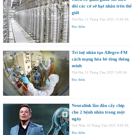
dõi các cơ sở hạt nhân trên thế
giới
Thứ Hai, 11 Tháng Tám 2025
11:00 SA
Đọc thêm
Trí tuệ nhân tạo Allegro-FM
cách mạng hóa bê tông thông
minh
Thứ Hai, 11 Tháng Tám 2025
3:00 SA
Đọc thêm
Neuralink lần đầu cấy chip
cho 2 bệnh nhân trong một
ngày
Chủ Nhật, 10 Tháng Tám 2025
9:00 SA
Đọc thêm