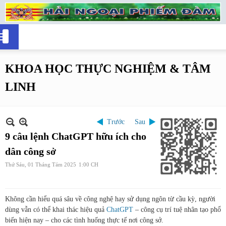
KHOA HỌC THỰC NGHIỆM & TÂM
LINH
Trước
Sau
9 câu lệnh ChatGPT hữu ích cho
dân công sở
Thứ Sáu, 01 Tháng Tám 2025
1:00 CH
Không cần hiểu quá sâu về công nghệ hay sử dụng ngôn từ cầu kỳ, người
dùng vẫn có thể khai thác hiệu quả
ChatGPT
– công cụ trí tuệ nhân tạo phổ
biến hiện nay – cho các tình huống thực tế nơi công sở.