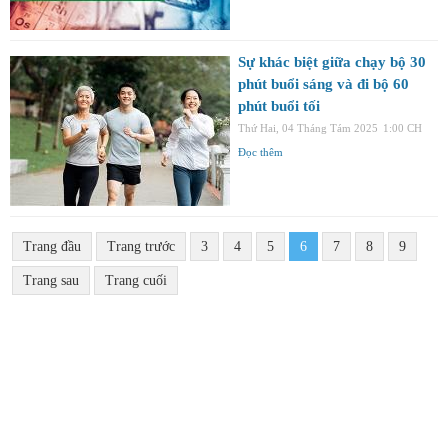
Sự khác biệt giữa chạy bộ 30
phút buổi sáng và đi bộ 60
phút buổi tối
Thứ Hai, 04 Tháng Tám 2025
1:00 CH
Đọc thêm
Trang đầu
Trang trước
3
4
5
6
7
8
9
Trang sau
Trang cuối