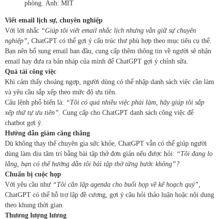
phòng. Ảnh: MIT
Viết email lịch sự, chuyên nghiệp
Với lời nhắc
“Giúp tôi viết email nhắc lịch nhưng vẫn giữ sự chuyên
nghiệp”,
ChatGPT có thể gợi ý cấu trúc thư phù hợp theo mục tiêu cụ thể.
Bạn nên bổ sung email ban đầu, cung cấp thêm thông tin về người sẽ nhận
email hay đưa ra bản nháp của mình để ChatGPT gợi ý chỉnh sửa.
Quá tải công việc
Khi cảm thấy choáng ngợp, người dùng có thể nhập danh sách việc cần làm
và yêu cầu sắp xếp theo mức độ ưu tiên.
Câu lệnh phổ biến là:
“Tôi có quá nhiều việc phải làm, hãy giúp tôi sắp
xếp thứ tự ưu tiên”.
Cung cấp cho ChatGPT danh sách công việc để
chatbot gợi ý.
Hướng dẫn giảm căng thẳng
Dù không thay thế chuyên gia sức khỏe, ChatGPT vẫn có thể giúp người
dùng làm dịu tâm trí bằng bài tập thở đơn giản nếu được hỏi:
“Tôi đang lo
lắng, bạn có thể hướng dẫn tôi bài tập thở từng bước không”?
Chuẩn bị cuộc họp
Với yêu cầu như
“Tôi cần lập agenda cho buổi họp về kế hoạch quý”,
ChatGPT có thể hỗ trợ lập đề cương, gợi ý câu hỏi thảo luận hoặc nội dung
theo khung thời gian.
Thương lượng lương