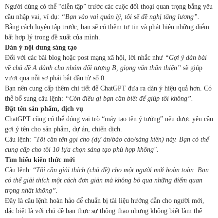
Người dùng có thể “diễn tập” trước các cuộc đối thoại quan trọng bằng yêu
cầu nhập vai, ví dụ:
“Bạn vào vai quản lý, tôi sẽ đề nghị tăng lương”.
Bằng cách luyện tập trước, bạn sẽ có thêm tự tin và phát hiện những điểm
bất hợp lý trong đề xuất của mình.
Dàn ý nội dung sáng tạo
Đối với các bài blog hoặc post mạng xã hội, lời nhắc như
“Gợi ý dàn bài
về chủ đề A dành cho nhóm đối tượng B, giọng văn thân thiện”
sẽ giúp
vượt qua nỗi sợ phải bắt đầu từ số 0.
Bạn nên cung cấp thêm chi tiết để ChatGPT đưa ra dàn ý hiệu quả hơn. Có
thể bổ sung câu lệnh:
“Còn điều gì bạn cần biết để giúp tôi không”.
Đặt tên sản phẩm, dịch vụ
ChatGPT cũng có thể đóng vai trò “máy tạo tên ý tưởng” nếu được yêu cầu
gợi ý tên cho sản phẩm, dự án, chiến dịch.
Câu lệnh:
"Tôi cần tên gọi cho (dự án/báo cáo/sáng kiến) này. Bạn có thể
cung cấp cho tôi 10 lựa chọn sáng tạo phù hợp không".
Tìm hiểu kiến thức mới
Câu lệnh: “
Tôi cần giải thích (chủ đề) cho một người mới hoàn toàn. Bạn
có thể giải thích một cách đơn giản mà không bỏ qua những điểm quan
trọng nhất không”.
Đây là câu lệnh hoàn hảo để chuẩn bị tài liệu hướng dẫn cho người mới,
đặc biệt là với chủ đề bạn thực sự thông thạo nhưng không biết làm thế