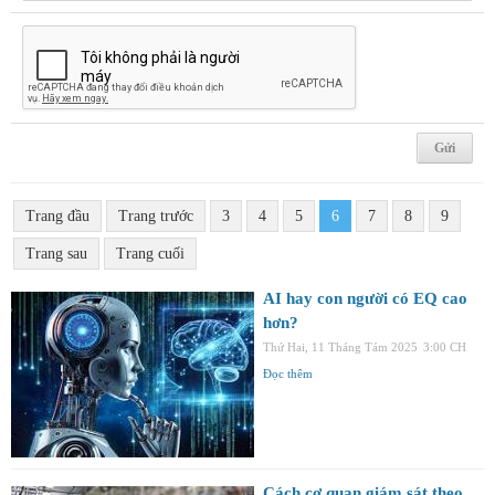
Trang đầu
Trang trước
3
4
5
6
7
8
9
Trang sau
Trang cuối
AI hay con người có EQ cao
hơn?
Thứ Hai, 11 Tháng Tám 2025
3:00 CH
Đọc thêm
Cách cơ quan giám sát theo