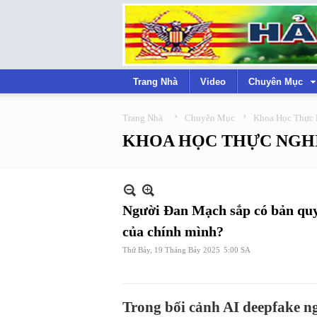
Trang Nhà
Video
Chuyên Mục
›
›
Trang Nhà
Chuyên Mục
Khoa Học Thực
KHOA HỌC THỰC NGH
Người Đan Mạch sắp có bản quy
của chính mình?
Thứ Bảy, 19 Tháng Bảy 2025
5:00 SA
Trong bối cảnh AI deepfake n