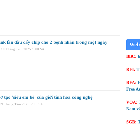
ink lần đầu cấy chip cho 2 bệnh nhân trong một ngày
Web
, 10 Tháng Tám 2025
9:00 SA
BBC:
b
RFI:
T
RFA:
B
Free As
 tạo 'siêu em bé' của giới tinh hoa công nghệ
VOA:
 09 Tháng Tám 2025
7:00 SA
Nam và
SGB:
T