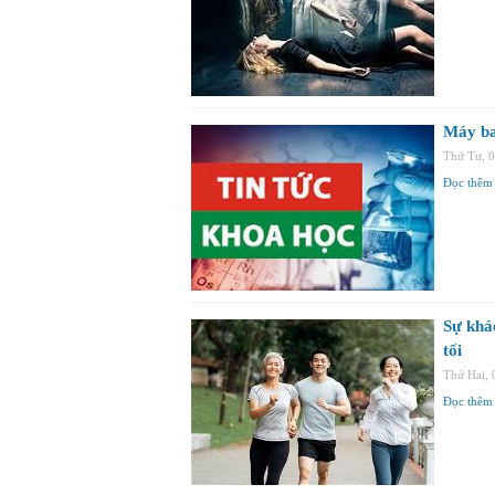
Máy ba
Thứ Tư, 
Đọc thêm
Sự khác
tối
Thứ Hai,
Đọc thêm