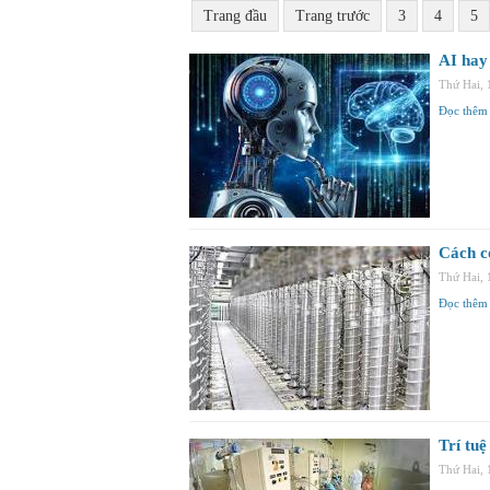
Trang đầu
Trang trước
3
4
5
AI hay
Thứ Hai,
Đọc thêm
Cách cơ
Thứ Hai,
Đọc thêm
Trí tu
Thứ Hai,