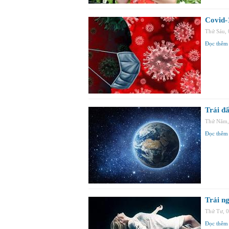
Covid-
Thứ Sáu,
Đọc thêm
Trái đấ
Thứ Năm,
Đọc thêm
Trải ng
Thứ Tư, 
Đọc thêm