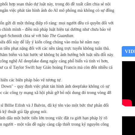
hối hợp soạn thảo dự luật này, trong đó đề xuất cấm chia sẻ nội
ể ngăn việc phát tán hình ảnh do AI mô phỏng mà không có sự đồng
ốn gửi đi một thông điệp rõ ràng: mọi người đều có quyền đối với
ủa chính mình
-
điều mà pháp luật hiện tại dường như chưa bảo vệ
gel-Schmidt chia sẻ với báo
The Guardian.
sửa đổi này để lấy ý kiến công chúng vào mùa hè năm nay.
n tiền phạt nặng đối với các nền tảng trực tuyến không tuân thủ.
VID
hâm biếm và hài hước sẽ không bị ảnh hưởng bởi luật sửa đổi này.
công nghệ AI deepfake đang ngày càng phổ biến và tinh vi hơn,
ư ca sĩ Taylor Swift hay Giáo hoàng Francis mà còn đến nhiều cá
 hiện các biện pháp bảo vệ tương tự.
 Down" - quy định việc phát tán hình ảnh deepfake không có sự
c các công ty mạng xã hội phải gỡ bỏ nội dung đó trong vòng 48
ĩ Billie Eilish và J Balvin, đã ký tên vào một bức thư phản đối
 kỹ thuật giả lập giọng nói.
nh dấu một bước tiến lớn trong việc đặt ra giới hạn pháp lý rõ
n người - một vấn đề ngày càng cấp thiết trong kỷ nguyên công