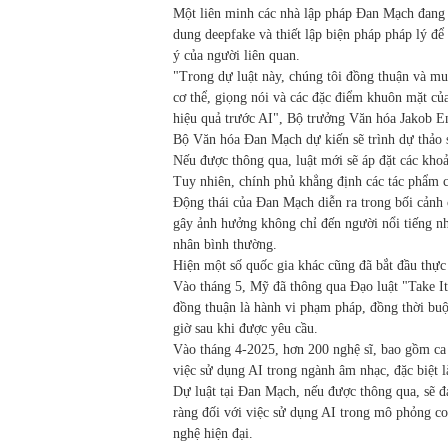
Một liên minh các nhà lập pháp Đan Mạch đang p
dung deepfake và thiết lập biện pháp pháp lý đ
ý của người liên quan.
"Trong dự luật này, chúng tôi đồng thuận và mu
cơ thể, giọng nói và các đặc điểm khuôn mặt c
hiệu quả trước AI", Bộ trưởng Văn hóa Jakob En
Bộ Văn hóa Đan Mạch dự kiến sẽ trình dự thảo 
Nếu được thông qua, luật mới sẽ áp đặt các khoả
Tuy nhiên, chính phủ khẳng định các tác phẩm c
Động thái của Đan Mạch diễn ra trong bối cảnh 
gây ảnh hưởng không chỉ đến người nổi tiếng nh
nhân bình thường.
Hiện một số quốc gia khác cũng đã bắt đầu thực
Vào tháng 5, Mỹ đã thông qua Đạo luật "Take It
đồng thuận là hành vi phạm pháp, đồng thời buộ
giờ sau khi được yêu cầu.
Vào tháng 4-2025, hơn 200 nghệ sĩ, bao gồm ca s
việc sử dụng AI trong ngành âm nhạc, đặc biệt là
Dự luật tại Đan Mạch, nếu được thông qua, sẽ đá
ràng đối với việc sử dụng AI trong mô phỏng co
nghệ hiện đại.