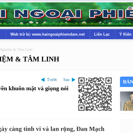
Web trừ bị: www.haingoaiphiemdam.net
Liên Lạc
Ý Kiến
 Nghiệm & Tâm Linh
IỆM & TÂM LINH
Trước
Sau
BẢN
ền khuôn mặt và giọng nói
gày càng tinh vi và lan rộng, Đan Mạch