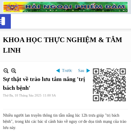
KHOA HỌC THỰC NGHIỆM & TÂM
LINH
Trước
Sau
Sự thật về trào lưu tắm nắng 'trị
bách bệnh'
Thứ Ba, 10 Tháng Sáu 2025
11:00 SA
Nhiều người lan truyền thông tin tắm nắng lúc 12h trưa giúp "trị bách
bệnh", trong khi các bác sĩ cảnh báo về nguy cơ đe dọa tính mạng của trào
lưu này.