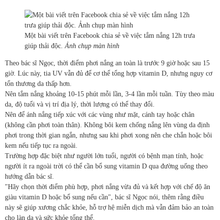
Một bài viết trên Facebook chia sẻ về việc tắm nắng 12h trưa
giúp thải độc.
Ảnh chụp màn hình
Theo bác sĩ Ngọc, thời điểm phơi nắng an toàn là trước 9 giờ hoặc sau 15
giờ. Lúc này, tia UV vẫn đủ để cơ thể tổng hợp vitamin D, nhưng nguy cơ
tổn thương da thấp hơn.
Nên tắm nắng khoảng 10-15 phút mỗi lần, 3-4 lần mỗi tuần. Tùy theo màu
da, độ tuổi và vị trí địa lý, thời lượng có thể thay đổi.
Nên để ánh nắng tiếp xúc với các vùng như mặt, cánh tay hoặc chân
(không cần phơi toàn thân). Không bôi kem chống nắng lên vùng da định
phơi trong thời gian ngắn, nhưng sau khi phơi xong nên che chắn hoặc bôi
kem nếu tiếp tục ra ngoài.
Trường hợp đặc biệt như người lớn tuổi, người có bệnh mạn tính, hoặc
người ít ra ngoài trời có thể cần bổ sung vitamin D qua đường uống theo
hướng dẫn bác sĩ.
"Hãy chọn thời điểm phù hợp, phơi nắng vừa đủ và kết hợp với chế độ ăn
giàu vitamin D hoặc bổ sung nếu cần", bác sĩ Ngọc nói, thêm rằng điều
này sẽ giúp xương chắc khỏe, hỗ trợ hệ miễn dịch mà vẫn đảm bảo an toàn
cho làn da và sức khỏe tổng thể.