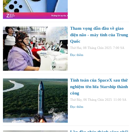
Tham vọng dẫn đầu về giao
diện não - máy tính của Trung
Quốc
Thứ Hai, 08 Tháng Chín 2025
7:00 SA
Đọc thêm
Tính toán của SpaceX sau thử
nghiệm tên lửa Starship thành
công
Thứ Bảy, 06 Tháng Chín 2025
11:00 SA
Đọc thêm
Lần đầu ghép thành công phổi