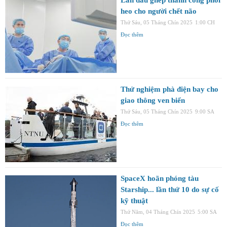
heo cho người chết não
Thứ Sáu, 05 Tháng Chín 2025
1:00 CH
Đọc thêm
Thử nghiệm phà điện bay cho
giao thông ven biển
Thứ Sáu, 05 Tháng Chín 2025
9:00 SA
Đọc thêm
SpaceX hoãn phóng tàu
Starship... lần thứ 10 do sự cố
kỹ thuật
Thứ Năm, 04 Tháng Chín 2025
5:00 SA
Đọc thêm