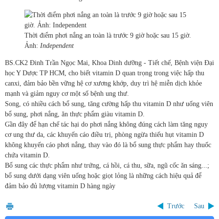
Thời điểm phơi nắng an toàn là trước 9 giờ hoặc sau 15 giờ.
Ảnh:
Independent
BS.CK2 Đinh Trần Ngọc Mai, Khoa Dinh dưỡng - Tiết chế, Bệnh viện Đại
học Y Dược TP HCM, cho biết vitamin D quan trọng trong việc hấp thu
canxi, đảm bảo bền vững hệ cơ xương khớp, duy trì hệ miễn dịch khỏe
mạnh và giảm nguy cơ một số bệnh ung thư.
Song, có nhiều cách bổ sung, tăng cường hấp thu vitamin D như uống viên
bổ sung, phơi nắng, ăn thực phẩm giàu vitamin D.
Gần đây để hạn chế tác hại do phơi nắng không đúng cách làm tăng nguy
cơ ung thư da, các khuyến cáo điều trị, phòng ngừa thiếu hụt vitamin D
không khuyến cáo phơi nắng, thay vào đó là bổ sung thực phẩm hay thuốc
chứa vitamin D.
Bổ sung các thực phẩm như trứng, cá hồi, cá thu, sữa, ngũ cốc ăn sáng...;
bổ sung dưới dạng viên uống hoặc giọt lỏng là những cách hiệu quả để
đảm bảo đủ lượng vitamin D hàng ngày
Trước
Sau