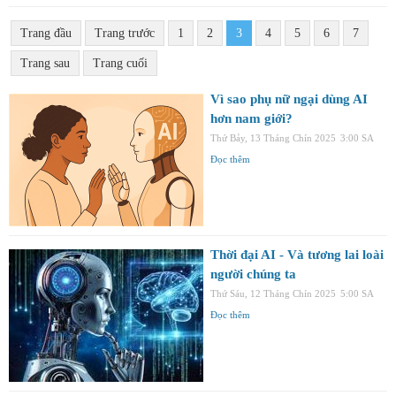
Trang đầu
Trang trước
1
2
3
4
5
6
7
Trang sau
Trang cuối
Vì sao phụ nữ ngại dùng AI
hơn nam giới?
Thứ Bảy, 13 Tháng Chín 2025
3:00 SA
Đọc thêm
Thời đại AI - Và tương lai loài
người chúng ta
Thứ Sáu, 12 Tháng Chín 2025
5:00 SA
Đọc thêm