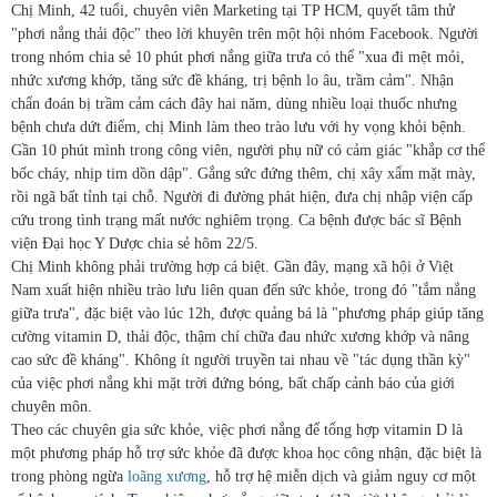
Chị Minh, 42 tuổi, chuyên viên Marketing tại TP HCM, quyết tâm thử
"phơi nắng thải độc" theo lời khuyên trên một hội nhóm Facebook. Người
trong nhóm chia sẻ 10 phút phơi nắng giữa trưa có thể "xua đi mệt mỏi,
nhức xương khớp, tăng sức đề kháng, trị bệnh lo âu, trầm cảm". Nhận
chẩn đoán bị trầm cảm cách đây hai năm, dùng nhiều loại thuốc nhưng
bệnh chưa dứt điểm, chị Minh làm theo trào lưu với hy vọng khỏi bệnh.
Gần 10 phút mình trong công viên, người phụ nữ có cảm giác "khắp cơ thể
bốc cháy, nhịp tim dồn dập". Gắng sức đứng thêm, chị xây xẩm mặt mày,
rồi ngã bất tỉnh tại chỗ. Người đi đường phát hiện, đưa chị nhập viện cấp
cứu trong tình trạng mất nước nghiêm trọng. Ca bệnh được bác sĩ Bệnh
viện Đại học Y Dược chia sẻ hôm 22/5.
Chị Minh không phải trường hợp cá biệt. Gần đây, mạng xã hội ở Việt
Nam xuất hiện nhiều trào lưu liên quan đến sức khỏe, trong đó "tắm nắng
giữa trưa", đặc biệt vào lúc 12h, được quảng bá là "phương pháp giúp tăng
cường vitamin D, thải độc, thậm chí chữa đau nhức xương khớp và nâng
cao sức đề kháng". Không ít người truyền tai nhau về "tác dụng thần kỳ"
của việc phơi nắng khi mặt trời đứng bóng, bất chấp cảnh báo của giới
chuyên môn.
Theo các chuyên gia sức khỏe, việc phơi nắng để tổng hợp vitamin D là
một phương pháp hỗ trợ sức khỏe đã được khoa học công nhận, đặc biệt là
trong phòng ngừa
loãng xương
, hỗ trợ hệ miễn dịch và giảm nguy cơ một