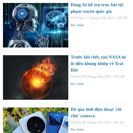
Dùng AI hỗ trợ truy bắt tội
phạm xuyên quốc gia
Thứ Năm, 11 Tháng Chín 2025
3:00 CH
Đọc thêm
Trước khi chết, tàu NASA hé
lộ điều khủng khiếp về Trái
Đất
Thứ Ba, 09 Tháng Chín 2025
3:00 CH
Đọc thêm
Đã qua thời điện thoại 'chi
chít' camera
Thứ Ba, 09 Tháng Chín 2025
3:00 SA
Đọc thêm