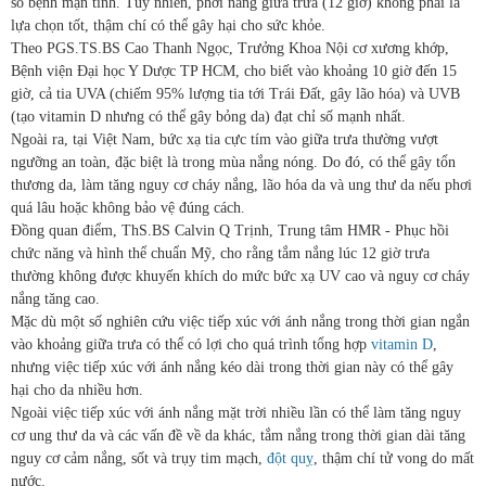
số bệnh mạn tính. Tuy nhiên, phơi nắng giữa trưa (12 giờ) không phải là
lựa chọn tốt, thậm chí có thể gây hại cho sức khỏe.
Theo PGS.TS.BS Cao Thanh Ngọc, Trưởng Khoa Nội cơ xương khớp,
Bệnh viện Đại học Y Dược TP HCM, cho biết vào khoảng 10 giờ đến 15
giờ, cả tia UVA (chiếm 95% lượng tia tới Trái Đất, gây lão hóa) và UVB
(tạo vitamin D nhưng có thể gây bỏng da) đạt chỉ số mạnh nhất.
Ngoài ra, tại Việt Nam, bức xạ tia cực tím vào giữa trưa thường vượt
ngưỡng an toàn, đặc biệt là trong mùa nắng nóng. Do đó, có thể gây tổn
thương da, làm tăng nguy cơ cháy nắng, lão hóa da và ung thư da nếu phơi
quá lâu hoặc không bảo vệ đúng cách.
Đồng quan điểm, ThS.BS Calvin Q Trịnh, Trung tâm HMR - Phục hồi
chức năng và hình thể chuẩn Mỹ, cho rằng tắm nắng lúc 12 giờ trưa
thường không được khuyến khích do mức bức xạ UV cao và nguy cơ cháy
nắng tăng cao.
Mặc dù một số nghiên cứu việc tiếp xúc với ánh nắng trong thời gian ngắn
vào khoảng giữa trưa có thể có lợi cho quá trình tổng hợp
vitamin D
,
nhưng việc tiếp xúc với ánh nắng kéo dài trong thời gian này có thể gây
hại cho da nhiều hơn.
Ngoài việc tiếp xúc với ánh nắng mặt trời nhiều lần có thể làm tăng nguy
cơ ung thư da và các vấn đề về da khác, tắm nắng trong thời gian dài tăng
nguy cơ cảm nắng, sốt và trụy tim mạch,
đột quỵ
, thậm chí tử vong do mất
nước.