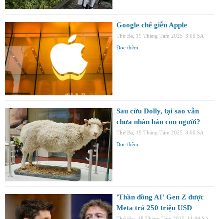
Google chế giễu Apple
Thứ Ba, 19 Tháng Tám 2025
3:00 SA
Đọc thêm
Sau cừu Dolly, tại sao vẫn
chưa nhân bản con người?
Thứ Ba, 19 Tháng Tám 2025
3:00 SA
Đọc thêm
'Thần đồng AI' Gen Z được
Meta trả 250 triệu USD
Thứ Hai, 18 Tháng Tám 2025
11:00 SA