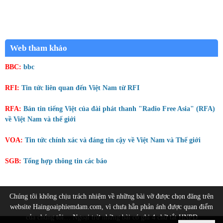
Web tham khảo
BBC:
bbc
RFI:
Tin tức liên quan đến Việt Nam từ RFI
RFA:
Bản tin tiếng Việt của đài phát thanh "Radio Free Asia" (RFA)
về Việt Nam và thế giới
VOA:
Tin tức chính xác và đáng tin cậy về Việt Nam và Thế giới
SGB:
Tổng hợp thông tin các báo
Chúng tôi không chịu trách nhiệm về những bài vỡ được chọn đăng trên
website Haingoaiphiemdam.com, vì chưa hẳn phản ánh được quan điểm
của chúng tôi… Ngoại trừ những bài có ghi 4 chữ tắt HNPD