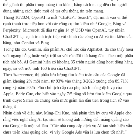
thể giành thị phần trong mảng tìm kiếm, bằng cách mang đến cho người
dùng những cách thức mới để tra cứu thông tin trên mạng.
Tháng 10/2024, OpenAI ra mắt “ChatGPT Search”, đặt mình vào vị thế
cạnh tranh trực tiếp hơn với các công cụ tìm kiếm như Google, Bing và
Perplexity. Microsoft đã đầu tư gần
14 tỷ USD
vào OpenAI, tuy nhiên
ChatGPT lại cạnh tranh trực tiếp với chính các công cụ AI và tìm kiếm của
hãng, như Copilot và Bing.
Trong khi đó, Gemini, sản phẩm AI chủ lực của Alphabet, đã cho thấy hiệu
suất ngang bằng hoặc vượt trội so với các đối thủ hàng đầu. Theo một phân
tích nội bộ, AI Gemini hiện có khoảng 35 triệu người dùng hoạt động hàng
ngày, so với ước tính 160 triệu của ChatGPT.
Theo
Statcounter
, thị phần lưu lượng tìm kiếm toàn cầu của Google đã
giảm khoảng 2% mỗi năm, từ 93% vào tháng 3/2023 xuống còn 89,71%
cùng kỳ năm 2025. Phó chủ tịch cấp cao phụ trách mảng dịch vụ của
Apple, Eddy Cue, cho biết vào ngày 7/5 rằng số lượt tìm kiếm Google qua
trình duyệt Safari đã chứng kiến mức giảm lần đầu tiên trong lịch sử vào
tháng 4.
Nhận định về điều này, Ming-Chi Kuo, nhà phân tích kỳ cựu về Apple cho
rằng việc nghĩ rằng AI tạo sinh sẽ không ảnh hưởng đến mảng quảng cáo
của Google là một sai lầm. “Các nhà cung cấp dịch vụ AI tạo sinh hiện vẫn
chưa triển khai quảng cáo, vì vậy Google Ads vẫn là lựa chọn tốt nhất,”