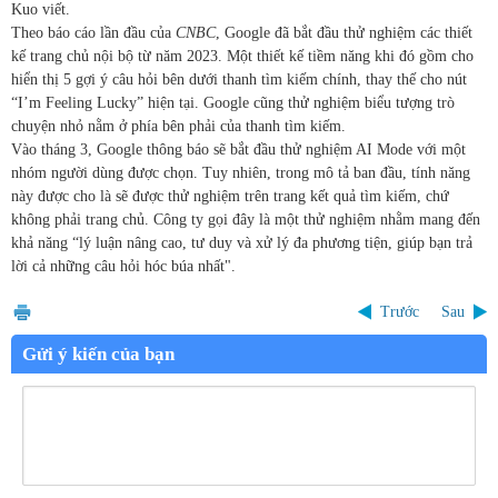
Kuo viết.
Theo báo cáo lần đầu của
CNBC
, Google đã bắt đầu thử nghiệm các thiết
kế trang chủ nội bộ từ năm 2023. Một thiết kế tiềm năng khi đó gồm cho
hiển thị 5 gợi ý câu hỏi bên dưới thanh tìm kiếm chính, thay thế cho nút
“I’m Feeling Lucky” hiện tại. Google cũng thử nghiệm biểu tượng trò
chuyện nhỏ nằm ở phía bên phải của thanh tìm kiếm.
Vào tháng 3, Google thông báo sẽ bắt đầu thử nghiệm AI Mode với một
nhóm người dùng được chọn. Tuy nhiên, trong mô tả ban đầu, tính năng
này được cho là sẽ được thử nghiệm trên trang kết quả tìm kiếm, chứ
không phải trang chủ. Công ty gọi đây là một thử nghiệm nhằm mang đến
khả năng “lý luận nâng cao, tư duy và xử lý đa phương tiện, giúp bạn trả
lời cả những câu hỏi hóc búa nhất".
Trước
Sau
Gửi ý kiến của bạn