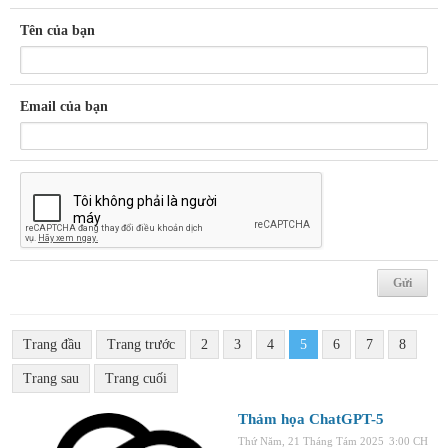
Tên của bạn
Email của bạn
Trang đầu
Trang trước
2
3
4
5
6
7
8
Trang sau
Trang cuối
Thảm họa ChatGPT-5
Thứ Năm, 21 Tháng Tám 2025
3:00 CH