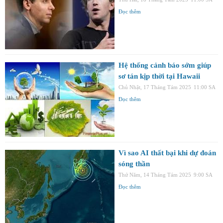
Đọc thêm
Hệ thống cảnh báo sớm giúp
sơ tán kịp thời tại Hawaii
Chủ Nhật, 17 Tháng Tám 2025
11:00 SA
Đọc thêm
Vì sao AI thất bại khi dự đoán
sóng thần
Thứ Năm, 14 Tháng Tám 2025
9:00 SA
Đọc thêm