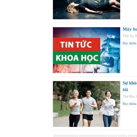
Máy ba
Thứ Tư, 
Đọc thêm
Sự khác
tối
Thứ Hai,
Đọc thêm