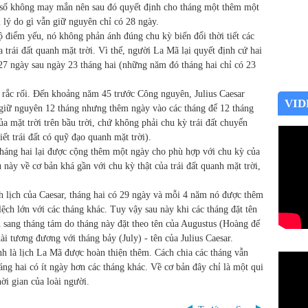
n số không may mắn nên sau đó quyết định cho tháng một thêm một
 lý do gì vẫn giữ nguyên chỉ có 28 ngày.
 điểm yếu, nó không phản ánh đúng chu kỳ biến đổi thời tiết các
 trái đất quanh mặt trời. Vì thế, người La Mã lại quyết định cứ hai
27 ngày sau ngày 23 tháng hai (những năm đó tháng hai chỉ có 23
ên rắc rối. Đến khoảng năm 45 trước Công nguyên, Julius Caesar
VID
g giữ nguyên 12 tháng nhưng thêm ngày vào các tháng để 12 tháng
của mặt trời trên bầu trời, chứ không phải chu kỳ trái đất chuyển
ết trái đất có quỹ đạo quanh mặt trời).
tháng hai lại được cộng thêm một ngày cho phù hợp với chu kỳ của
u này về cơ bản khá gần với chu kỳ thật của trái đất quanh mặt trời,
nh lịch của Caesar, tháng hai có 29 ngày và mỗi 4 năm nó được thêm
ệch lớn với các tháng khác. Tuy vậy sau này khi các tháng đặt tên
n sang tháng tám do tháng này đặt theo tên của Augustus (Hoàng đế
ài tương đương với tháng bảy (July) - tên của Julius Caesar.
h là lịch La Mã được hoàn thiện thêm. Cách chia các tháng vẫn
háng hai có ít ngày hơn các tháng khác. Về cơ bản đây chỉ là một qui
ời gian của loài người.