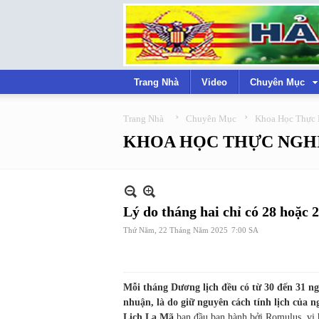
Trang Nhà
Video
Chuyên Mục
›
›
Trang Nhà
Chuyên Mục
Khoa Học Thực
KHOA HỌC THỰC NGH
Lý do tháng hai chỉ có 28 hoặc 
Thứ Năm, 22 Tháng Năm 2025
7:00 SA
Mỗi tháng Dương lịch đều có từ 30 đến 31 ng
nhuận, là do giữ nguyên cách tính lịch của n
Lịch La Mã
ban đầu ban hành bởi Romulus, vị 