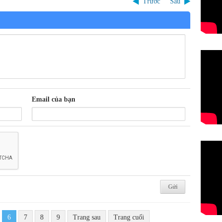
Trước
Sau
Email của bạn
6
7
8
9
Trang sau
Trang cuối