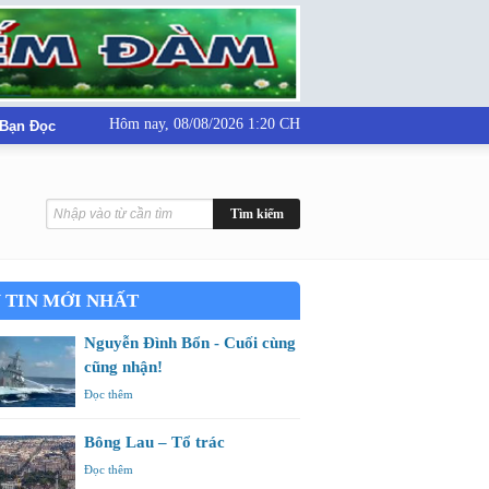
Hôm nay,
08/08/2026 1:20 CH
 Bạn Đọc
 TIN MỚI NHẤT
Nguyễn Đình Bổn - Cuối cùng
cũng nhận!
Đọc thêm
Bông Lau – Tổ trác
Đọc thêm