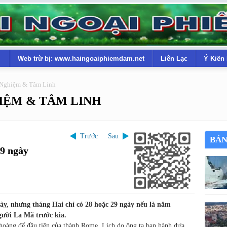
Web trừ bị: www.haingoaiphiemdam.net
Liên Lạc
Ý Kiến
 Nghiệm & Tâm Linh
IỆM & TÂM LINH
Trước
Sau
BẢN
29 ngày
ày, nhưng tháng Hai chỉ có 28 hoặc 29 ngày nếu là năm
gười La Mã trước kia.
hoàng đế đầu tiên của thành Rome. Lịch do ông ta ban hành dựa