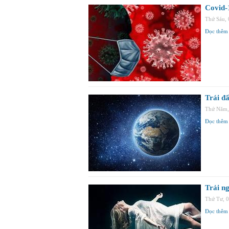
Covid-
Thứ Sáu,
Đọc thêm
Trái đấ
Thứ Năm,
Đọc thêm
Trải ng
Thứ Tư, 
Đọc thêm