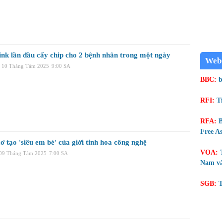
ink lần đầu cấy chip cho 2 bệnh nhân trong một ngày
Web
, 10 Tháng Tám 2025
9:00 SA
BBC:
b
RFI:
T
RFA:
B
Free As
 tạo 'siêu em bé' của giới tinh hoa công nghệ
VOA:
 09 Tháng Tám 2025
7:00 SA
Nam và
SGB:
T