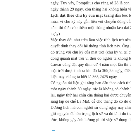
ngày. Tuy vậy, Pompilius cho rằng số 28 là co
ngày thành 29 ngày, còn tháng hai không hiểu vì
Lịch đặt theo chu kỳ của mặt trăng
dần bộc lộ
mùa, vì chu kỳ này gắn liền với chuyển động của
năm thì đưa vào thêm một tháng nhuận kéo dài 
ngày).
Việc thay đổi như trên làm việc tính lịch trở n
quyết định thay đổi hệ thống tính lịch này. Ôn
đó trùng với chu kỳ của mặt trời (chu kỳ vị trí 
động quanh mặt trời vì thời đó người ta không bi
Caesar cũng đặt quy định cứ 4 năm một lần thì 
mặt trời được tính ra khi đó là 365,25 ngày, điề
hiện nay chúng ta biết là 365,2425 ngày.
Có nguồn tài liệu ghi rằng ban đầu theo cách tí
một ngày thành 30 ngày, tức là không có chênh l
lại, ngày thứ hai chín của tháng hai được chuyể
sáng lập đế chế La Mã), để cho tháng đó có độ d
Dương lịch mà con người sử dụng ngày nay chín
giữ nguyên để tôn trọng lịch sử và đó là lí do t
ước, không gây ảnh hưởng gì tới việc sử dụng th