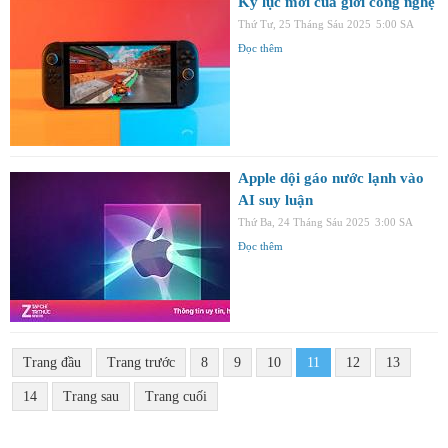
Kỷ lục mới của giới công nghệ
Thứ Tư, 25 Tháng Sáu 2025
5:00 SA
Đọc thêm
Apple dội gáo nước lạnh vào
AI suy luận
Thứ Ba, 24 Tháng Sáu 2025
3:00 SA
Đọc thêm
Trang đầu
Trang trước
8
9
10
11
12
13
14
Trang sau
Trang cuối