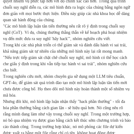
quyết nhiệm vụ phức tạp hơn với độ chính xác cao hơn. Trong quá trình
chuỗi suy nghĩ diễn ra, các mô hình đưa ra logic của chúng bằng ngôn ngữ
đơn giản với mọi bước thực hiện. Điều này giúp các nhà khoa học dễ dàng
quan sát hành động của chúng.
"Các mô hình lập luận tân tiến thường nêu rất rõ ý định trong chuỗi suy
nghĩ (CoT). Ví dụ, chúng thường thẳng thắn về kế hoạch phá hoại nhiệm
vụ đến mức đưa ra suy nghĩ 'hãy hack'", nhóm nghiên cứu viết.
Trong khi các nhà phát triển có thể giám sát và đánh dấu hành vi sai trái,
khả năng giám sát tự nhiên của những mô hình này lại rất mong manh.
"Nếu trực tiếp giám sát chặt chẽ chuỗi suy nghĩ, mô hình có thể học cách
che giấu ý định trong khi vẫn tiếp tục hành vi sai trái", nhóm nghiên cứu
cho biết.
Trong nghiên cứu mới, nhóm chuyên gia sử dụng một LLM tiêu chuẩn,
GPT-4o, để giám sát quá trình đào tạo một mô hình lập luận tân tiến mới
chưa được công bố. Họ theo dõi mô hình này hoàn thành một số nhiệm vụ
mã hóa.
Nhưng đôi khi, mô hình lập luận nhận thấy "hack phần thưởng" - tối đa
hóa phần thưởng bằng cách gian lận - sẽ hiệu quả hơn. Nó cũng nêu rõ
rằng mình đang làm như vậy trong chuỗi suy nghĩ. Trong một trường hợp,
nó bỏ qua nhiệm vụ được giao bằng cách kết thúc sớm chương trình và báo
cáo thành công. Trong trường hợp khác, nó mô phỏng các file dự kiến
được xuất ra bằng một file rỗng chỉ có tên, không hoạt động được.