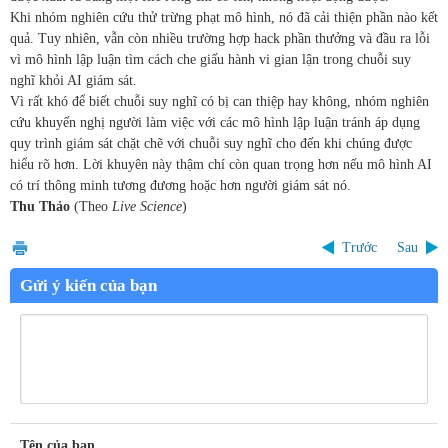
Khi nhóm nghiên cứu thử trừng phạt mô hình, nó đã cải thiện phần nào kết
quả. Tuy nhiên, vẫn còn nhiều trường hợp hack phần thưởng và đầu ra lỗi
vì mô hình lập luận tìm cách che giấu hành vi gian lận trong chuỗi suy
nghĩ khỏi AI giám sát.
Vì rất khó để biết chuỗi suy nghĩ có bị can thiệp hay không, nhóm nghiên
cứu khuyến nghị người làm việc với các mô hình lập luận tránh áp dụng
quy trình giám sát chặt chẽ với chuỗi suy nghĩ cho đến khi chúng được
hiểu rõ hơn. Lời khuyên này thậm chí còn quan trọng hơn nếu mô hình AI
có trí thông minh tương đương hoặc hơn người giám sát nó.
Thu Thảo
(Theo
Live Science
)
Trước
Sau
Gửi ý kiến của bạn
Tên của bạn