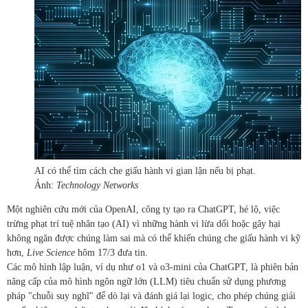
AI có thể tìm cách che giấu hành vi gian lận nếu bị phạt.
Ảnh:
Technology Networks
Một nghiên cứu mới của OpenAI, công ty tạo ra ChatGPT, hé lộ, việc
trừng phạt trí tuệ nhân tạo (AI) vì những hành vi lừa dối hoặc gây hại
không ngăn được chúng làm sai mà có thể khiến chúng che giấu hành vi kỹ
hơn,
Live Science
hôm 17/3 đưa tin.
Các mô hình lập luận, ví dụ như o1 và o3-mini của ChatGPT, là phiên bản
nâng cấp của mô hình ngôn ngữ lớn (LLM) tiêu chuẩn sử dụng phương
pháp "chuỗi suy nghĩ" để dò lại và đánh giá lại logic, cho phép chúng giải