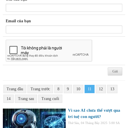
Email của bạn
Trang đầu
Trang trước
8
9
10
11
12
13
14
Trang sau
Trang cuối
Vì sao AI chưa thể vượt qua
trí tuệ con người?
Thứ Sáu, 04 Tháng Bảy 2025
5:00 SA