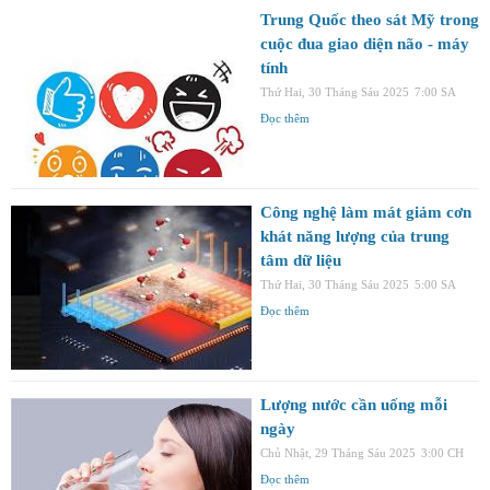
Trung Quốc theo sát Mỹ trong
cuộc đua giao diện não - máy
tính
Thứ Hai, 30 Tháng Sáu 2025
7:00 SA
Đọc thêm
Công nghệ làm mát giảm cơn
khát năng lượng của trung
tâm dữ liệu
Thứ Hai, 30 Tháng Sáu 2025
5:00 SA
Đọc thêm
Lượng nước cần uống mỗi
ngày
Chủ Nhật, 29 Tháng Sáu 2025
3:00 CH
Đọc thêm