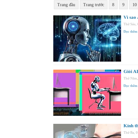
Trang đầu
Trang trước
8
9
10
Vì sao 
Thứ Sáu,
Đọc thêm
Giỏi AI
Thứ Năm,
Đọc thêm
Kính t
Thứ Ba, 