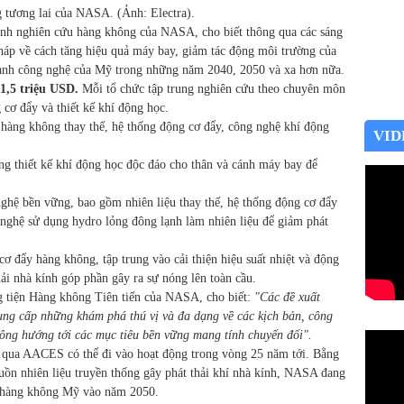
 tương lai của NASA. (Ảnh: Electra).
h nghiên cứu hàng không của NASA, cho biết thông qua các sáng
áp về cách tăng hiệu quả máy bay, giảm tác động môi trường của
ranh công nghệ của Mỹ trong những năm 2040, 2050 và xa hơn nữa.
11,5 triệu USD.
Mỗi tổ chức tập trung nghiên cứu theo chuyên môn
 cơ đẩy và thiết kế khí động học.
u hàng không thay thế, hệ thống động cơ đẩy, công nghệ khí động
VID
ăng thiết kế khí động học độc đáo cho thân và cánh máy bay để
ghệ bền vững, bao gồm nhiên liệu thay thế, hệ thống động cơ đẩy
nghệ sử dụng hydro lỏng đông lạnh làm nhiên liệu để giảm phát
ơ đẩy hàng không, tập trung vào cải thiện hiệu suất nhiệt và động
hải nhà kính góp phần gây ra sự nóng lên toàn cầu.
 tiện Hàng không Tiên tiến của NASA, cho biết:
"Các đề xuất
ung cấp những khám phá thú vị và đa dạng về các kịch bản, công
ông hướng tới các mục tiêu bền vững mang tính chuyển đổi".
g qua AACES có thể đi vào hoạt động trong vòng 25 năm tới. Bằng
uồn nhiên liệu truyền thống gây phát thải khí nhà kính, NASA đang
h hàng không Mỹ vào năm 2050.