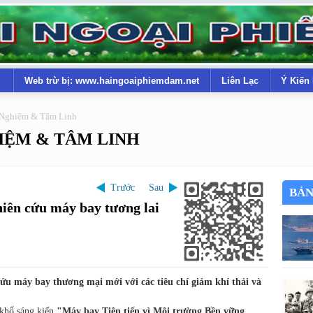
Web trừ bị: www.haingoaiphiemdam.net
Liên Lạc
Ý Kiến
 Nghiệm & Tâm Linh
IỆM & TÂM LINH
Trước
Sau
BẢN
hiên cứu máy bay tương lai
cứu máy bay thương mại mới với các tiêu chí giảm khí thải và
 khổ sáng kiến
"Máy bay Tiên tiến vì Môi trường Bền vững