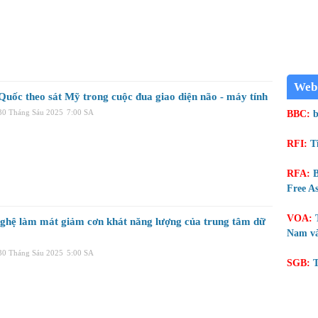
Web
Quốc theo sát Mỹ trong cuộc đua giao diện não - máy tính
 30 Tháng Sáu 2025
7:00 SA
BBC:
b
RFI:
T
RFA:
B
Free As
VOA:
ghệ làm mát giảm cơn khát năng lượng của trung tâm dữ
Nam và
 30 Tháng Sáu 2025
5:00 SA
SGB:
T