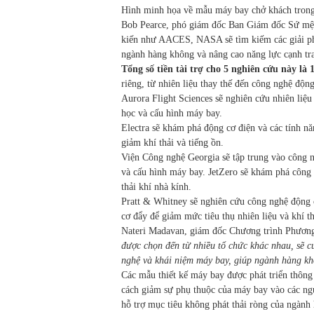
Hình minh họa về mẫu máy bay chở khách trong
Bob Pearce, phó giám đốc Ban Giám đốc Sứ mện
kiến như AACES, NASA sẽ tìm kiếm các giải ph
ngành hàng không và nâng cao năng lực cạnh t
Tổng số tiền tài trợ cho 5 nghiên cứu này là 
riêng, từ nhiên liệu thay thế đến công nghệ động
Aurora Flight Sciences sẽ nghiên cứu nhiên liệ
học và cấu hình máy bay.
Electra sẽ khám phá động cơ điện và các tính n
giảm khí thải và tiếng ồn.
Viện Công nghệ Georgia sẽ tập trung vào công n
và cấu hình máy bay. JetZero sẽ khám phá công 
thải khí nhà kính.
Pratt & Whitney sẽ nghiên cứu công nghệ động c
cơ đẩy để giảm mức tiêu thụ nhiên liệu và khí t
Nateri Madavan, giám đốc Chương trình Phương
được chọn đến từ nhiều tổ chức khác nhau, sẽ c
nghệ và khái niệm máy bay, giúp ngành hàng kh
Các mẫu thiết kế máy bay được phát triển thôn
cách giảm sự phụ thuộc của máy bay vào các ng
hỗ trợ mục tiêu không phát thải ròng của ngàn