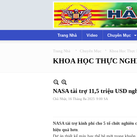
Trang Nhà
Video
Chuyên Mục
›
›
Trang Nhà
Chuyên Mục
Khoa Học Thực
KHOA HỌC THỰC NGH
NASA tài trợ 11,5 triệu USD ng
Chủ Nhật, 16 Tháng Ba 2025
9:00 SA
NASA tài trợ kinh phí cho 5 tổ chức nghiên 
hiệu quả hơn
.
Dự án thiết kế máy bay thế hệ mới trong khuôn