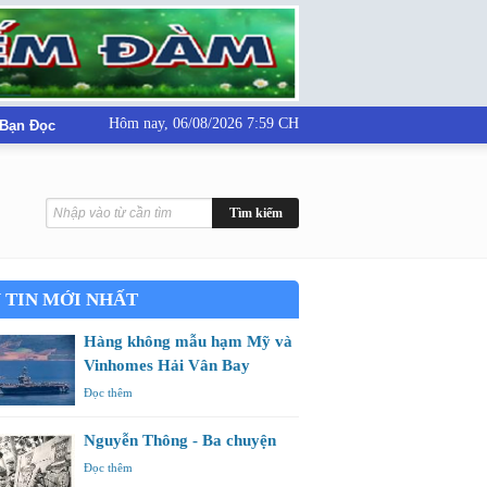
Hôm nay,
06/08/2026 7:59 CH
 Bạn Đọc
 TIN MỚI NHẤT
Hàng không mẫu hạm Mỹ và
Vinhomes Hải Vân Bay
Đọc thêm
Nguyễn Thông - Ba chuyện
Đọc thêm